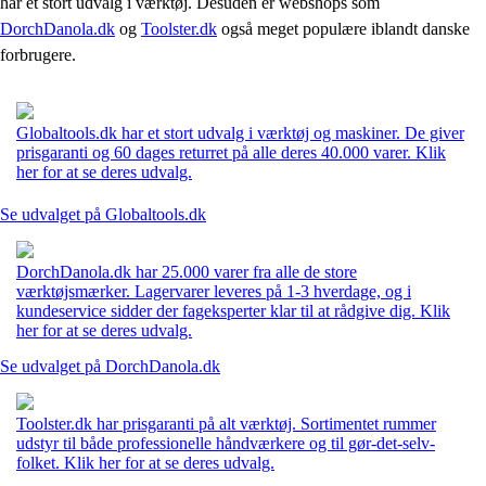
har et stort udvalg i værktøj. Desuden er webshops som
DorchDanola.dk
og
Toolster.dk
også meget populære iblandt danske
forbrugere.
Globaltools.dk har et stort udvalg i værktøj og maskiner. De giver
prisgaranti og 60 dages returret på alle deres 40.000 varer. Klik
her for at se deres udvalg.
Se udvalget på Globaltools.dk
DorchDanola.dk har 25.000 varer fra alle de store
værktøjsmærker. Lagervarer leveres på 1-3 hverdage, og i
kundeservice sidder der fageksperter klar til at rådgive dig. Klik
her for at se deres udvalg.
Se udvalget på DorchDanola.dk
Toolster.dk har prisgaranti på alt værktøj. Sortimentet rummer
udstyr til både professionelle håndværkere og til gør-det-selv-
folket. Klik her for at se deres udvalg.