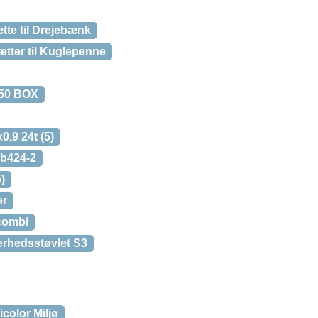
te til Drejebænk
ætter til Kuglepenne
50 BOX
,9 24t (5)
sb424-2
)
er
combi
rhedsstøvlet S3
color Miljø