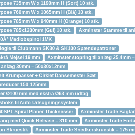
pose 735mm W x 1190mm H (Sort) 10 stk.
pose 760mm W x 1065mm H (Blå) 10 stk.
pose 785mm W x 940mm H (Orange) 10 stk.
pose 785x1200mm (Gul) 10 stk.
Axminster Stamme til a
60Â° Medløbspinol 1MK
Nøgle til Clubmann SK80 & SK100 Spændepatroner
Skrå Mejsel 19 mm
Axminster stopring til anlæg 25,4mm
til anlæg 30mm – 50x30x12mm
lt Krumpasser + Cirklet Dansemester Sæt
gereducer 150-125mm
er Ø100 mm med ekstra Ø63 mm udtag
gsboks til Auto-Udsugningssystem
0SPT Spiral Planer Thicknesser
Axminster Trade Bagta
tang med Quick Release – 310 mm
Axminster Trade Fort
on Skruestik
Axminster Trade Snedkerskruestik – 175 m