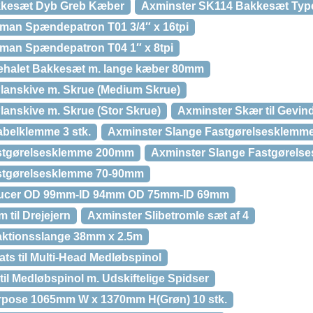
kkesæt Dyb Greb Kæber
Axminster SK114 Bakkesæt Typ
man Spændepatron T01 3/4″ x 16tpi
man Spændepatron T04 1″ x 8tpi
ehalet Bakkesæt m. lange kæber 80mm
 Planskive m. Skrue (Medium Skrue)
Planskive m. Skrue (Stor Skrue)
Axminster Skær til Gevi
abelklemme 3 stk.
Axminster Slange Fastgørelsesklemm
astgørelsesklemme 200mm
Axminster Slange Fastgørelses
stgørelsesklemme 70-90mm
ducer OD 99mm-ID 94mm OD 75mm-ID 69mm
 til Drejejern
Axminster Slibetromle sæt af 4
aktionsslange 38mm x 2.5m
ts til Multi-Head Medløbspinol
il Medløbspinol m. Udskiftelige Spidser
pose 1065mm W x 1370mm H(Grøn) 10 stk.