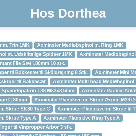
Hos Dorthea
 m. Trin 1MK
Axminster Medløbspinol m. Ring 1MK
ol m. Udskiftelige Spidser 1MK
Axminster Medløbspinol
mant File Sæt 180mm 10 stk.
er til Bakkesæt til Skåldrejning 8 Stk.
Axminster Mini M
skruer til Bakkesæt
Axminster Multi-head Medløbspinol
il Spændepatron T38 M33x3,5mm
Axminster Parallel Anl
Type C 80mm
Axminster Planskive m. Skrue 75 mm M33x
 m. Skrue SK80 Type C
Axminster Planskive m. Skrue til
m. Skrue Type A
Axminster Planskive Ring Type A
nger til Vinpropper Arbor 3 stk.