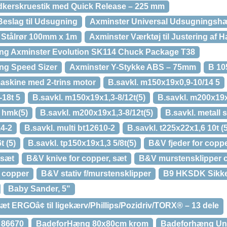
dkerskruestik med Quick Release – 225 mm
Beslag til Udsugning
Axminster Universal Udsugningshæt
n Stålrør 100mm x 1m
Axminster Værktøj til Justering af H
ng Axminster Evolution SK114 Chuck Package T38
ng Speed Sizer
Axminster Y-Stykke ABS – 75mm
B 10
askine med 2-trins motor
B.savkl. m150x19x0,9-10/14 5
-18t 5
B.savkl. m150x19x1,3-8/12t(5)
B.savkl. m200x19x0
 hmk(5)
B.savkl. m200x19x1,3-8/12t(5)
B.savkl. metall 
14-2
B.savkl. multi bt12610-2
B.savkl. t225x22x1,6 10t (5
t (5)
B.savkl. tp150x19x1,3 5/8t(5)
B&V fjeder for copp
 sæt
B&V knive for copper, sæt
B&V murstensklipper 
 copper
B&V stativ f/murstensklipper
B9 HKSDK Sikke
Baby Sander, 5"
t ERGOâ¢ til ligekærv/Phillips/Pozidriv/TORX® – 13 dele
 86670
BadeforHæng 80x80cm krom
Badeforhæng Uni