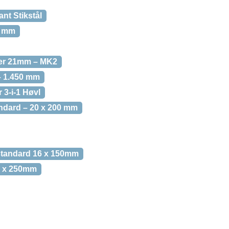
nt Stikstål
7 mm
ger 21mm – MK2
– 1.450 mm
 3-i-1 Høvl
andard – 20 x 200 mm
 standard 16 x 150mm
10 x 250mm