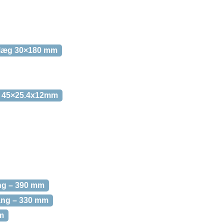
nlæg 30×180 mm
 – 45×25.4x12mm
ng – 390 mm
ang – 330 mm
m