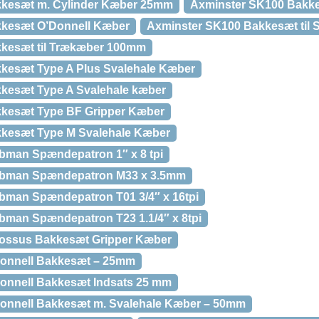
kkesæt m. Cylinder Kæber 25mm
Axminster SK100 Bakk
kkesæt O’Donnell Kæber
Axminster SK100 Bakkesæt til 
kesæt til Trækæber 100mm
kesæt Type A Plus Svalehale Kæber
kesæt Type A Svalehale kæber
kesæt Type BF Gripper Kæber
kesæt Type M Svalehale Kæber
bman Spændepatron 1″ x 8 tpi
ubman Spændepatron M33 x 3.5mm
bman Spændepatron T01 3/4″ x 16tpi
bman Spændepatron T23 1.1/4″ x 8tpi
ossus Bakkesæt Gripper Kæber
Donnell Bakkesæt – 25mm
onnell Bakkesæt Indsats 25 mm
onnell Bakkesæt m. Svalehale Kæber – 50mm