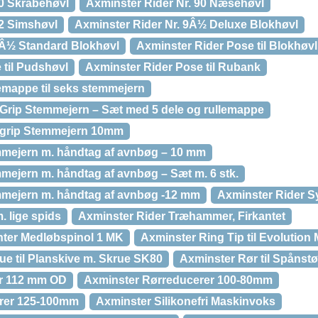
80 Skrabehøvl
Axminster Rider Nr. 90 Næsehøvl
92 Simshøvl
Axminster Rider Nr. 9Â½ Deluxe Blokhøvl
9Â½ Standard Blokhøvl
Axminster Rider Pose til Blokhøvl
 til Pudshøvl
Axminster Rider Pose til Rubank
emappe til seks stemmejern
-Grip Stemmejern – Sæt med 5 dele og rullemappe
t-grip Stemmejern 10mm
mmejern m. håndtag af avnbøg – 10 mm
mejern m. håndtag af avnbøg – Sæt m. 6 stk.
mmejern m. håndtag af avnbøg -12 mm
Axminster Rider S
. lige spids
Axminster Rider Træhammer, Firkantet
nter Medløbspinol 1 MK
Axminster Ring Tip til Evolution
ue til Planskive m. Skrue SK80
Axminster Rør til Spånst
r 112 mm OD
Axminster Rørreducerer 100-80mm
rer 125-100mm
Axminster Silikonefri Maskinvoks