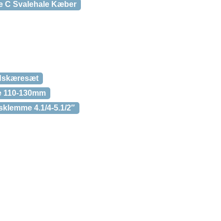
e C Svalehale Kæber
ndskæresæt
e 110-130mm
klemme 4.1/4-5.1/2″