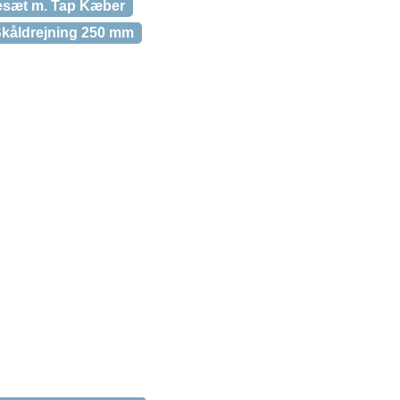
esæt m. Tap Kæber
Skåldrejning 250 mm