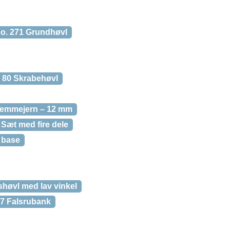
No. 271 Grundhøvl
. 80 Skrabehøvl
Stemmejern – 12 mm
Sæt med fire dele
 base
shøvl med lav vinkel
 7 Falsrubank