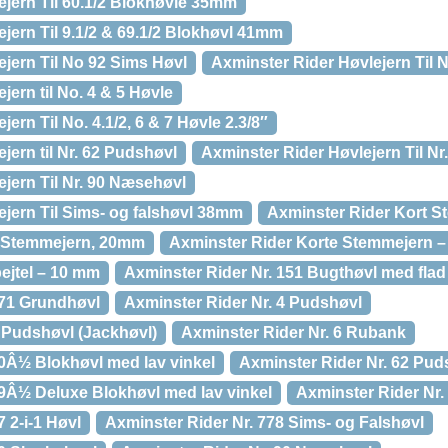
ejern Til 60.1/2 Blokhøvle 35mm
jern Til 9.1/2 & 69.1/2 Blokhøvl 41mm
jern Til No 92 Sims Høvl
Axminster Rider Høvlejern Til 
jern til No. 4 & 5 Høvle
ern Til No. 4.1/2, 6 & 7 Høvle 2.3/8″
jern til Nr. 62 Pudshøvl
Axminster Rider Høvlejern Til Nr
jern Til Nr. 90 Næsehøvl
ejern Til Sims- og falshøvl 38mm
Axminster Rider Kort 
t Stemmejern, 20mm
Axminster Rider Korte Stemmejern – 
ejtel – 10 mm
Axminster Rider Nr. 151 Bugthøvl med flad
271 Grundhøvl
Axminster Rider Nr. 4 Pudshøvl
5 Pudshøvl (Jackhøvl)
Axminster Rider Nr. 6 Rubank
60Â½ Blokhøvl med lav vinkel
Axminster Rider Nr. 62 Pud
69Â½ Deluxe Blokhøvl med lav vinkel
Axminster Rider Nr.
 2-i-1 Høvl
Axminster Rider Nr. 778 Sims- og Falshøvl