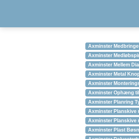
Axminster Medbringer
Axminster Medløbspin
Axminster Mellem Dia
Axminster Metal Knopp
Axminster Monterings
Axminster Ophæng t
Axminster Planring 
Axminster Planskive
Axminster Planskive 
Axminster Plast Bøsni