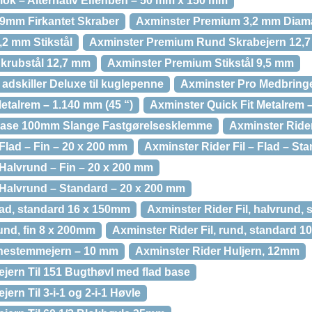
lok – Alternativ Elfenben – 50 mm x 150 mm
9mm Firkantet Skraber
Axminster Premium 3,2 mm Diama
2 mm Stikstål
Axminster Premium Rund Skrabejern 12,
krubstål 12,7 mm
Axminster Premium Stikstål 9,5 mm
adskiller Deluxe til kuglepenne
Axminster Pro Medbrin
etalrem – 1.140 mm (45 “)
Axminster Quick Fit Metalrem 
ease 100mm Slange Fastgørelsesklemme
Axminster Rider
 Flad – Fin – 20 x 200 mm
Axminster Rider Fil – Flad – St
 Halvrund – Fin – 20 x 200 mm
– Halvrund – Standard – 20 x 200 mm
flad, standard 16 x 150mm
Axminster Rider Fil, halvrund,
rund, fin 8 x 200mm
Axminster Rider Fil, rund, standard 
rnestemmejern – 10 mm
Axminster Rider Huljern, 12mm
jern Til 151 Bugthøvl med flad base
ern Til 3-i-1 og 2-i-1 Høvle