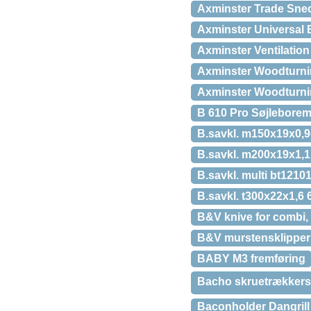
Axminster Trade Sne
Axminster Universal 
Axminster Ventilatio
Axminster Woodturni
Axminster Woodturni
B 610 Pro Søjleborem
B.savkl. m150x19x0,9
B.savkl. m200x19x1,1
B.savkl. multi bt1210
B.savkl. t300x22x1,6 6
B&V knive for combi,
B&V murstensklipper
BABY M3 fremføring
Bacho skruetrækkersæ
Baconholder Dangrill