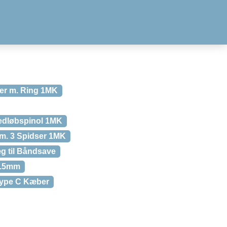
er m. Ring 1MK
edløbspinol 1MK
 m. 3 Spidser 1MK
æg til Båndsave
3.5mm
 Type C Kæber