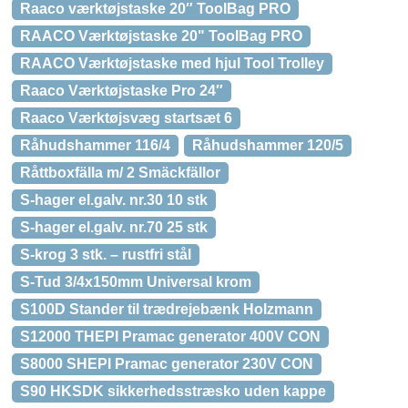
Raaco værktøjstaske 20″ ToolBag PRO
RAACO Værktøjstaske 20" ToolBag PRO
RAACO Værktøjstaske med hjul Tool Trolley
Raaco Værktøjstaske Pro 24″
Raaco Værktøjsvæg startsæt 6
Råhudshammer 116/4
Råhudshammer 120/5
Råttboxfälla m/ 2 Smäckfällor
S-hager el.galv. nr.30 10 stk
S-hager el.galv. nr.70 25 stk
S-krog 3 stk. – rustfri stål
S-Tud 3/4x150mm Universal krom
S100D Stander til trædrejebænk Holzmann
S12000 THEPI Pramac generator 400V CON
S8000 SHEPI Pramac generator 230V CON
S90 HKSDK sikkerhedsstræsko uden kappe