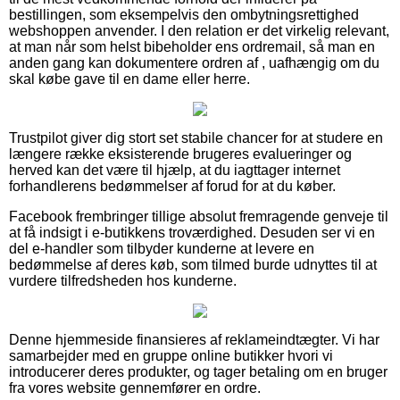
bestillingen, som eksempelvis den ombytningsrettighed
webshoppen anvender. I den relation er det virkelig relevant,
at man når som helst bibeholder ens ordremail, så man en
anden gang kan dokumentere ordren af , uafhængig om du
skal købe gave til en dame eller herre.
Trustpilot giver dig stort set stabile chancer for at studere en
længere række eksisterende brugeres evalueringer og
herved kan det være til hjælp, at du iagttager internet
forhandlerens bedømmelser af forud for at du køber.
Facebook frembringer tillige absolut fremragende genveje til
at få indsigt i e-butikkens troværdighed. Desuden ser vi en
del e-handler som tilbyder kunderne at levere en
bedømmelse af deres køb, som tilmed burde udnyttes til at
vurdere tilfredsheden hos kunderne.
Denne hjemmeside finansieres af reklameindtægter. Vi har
samarbejder med en gruppe online butikker hvori vi
introducerer deres produkter, og tager betaling om en bruger
fra vores website gennemfører en ordre.