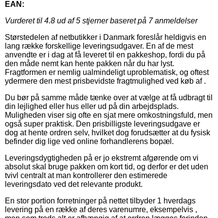
EAN:
Vurderet til
4.8
ud af 5 stjerner baseret på
7
anmeldelser
Størstedelen af netbutikker i Danmark foreslår heldigvis en
lang række forskellige leveringsudgaver. En af de mest
anvendte er i dag at få leveret til en pakkeshop, fordi du på
den måde nemt kan hente pakken når du har lyst.
Fragtformen er nemlig ualmindeligt uproblematisk, og oftest
ydermere den mest prisbevidste fragtmulighed ved køb af .
Du bør på samme måde tænke over at vælge at få udbragt til
din lejlighed eller hus eller ud på din arbejdsplads.
Muligheden viser sig ofte en sjat mere omkostningsfuld, men
også super praktisk. Den prisbilligste leveringsudgave er
dog at hente ordren selv, hvilket dog forudsætter at du fysisk
befinder dig lige ved online forhandlerens bopæl.
Leveringsdygtigheden på er jo ekstremt afgørende om vi
absolut skal bruge pakken om kort tid, og derfor er det uden
tvivl centralt at man kontrollerer den estimerede
leveringsdato ved det relevante produkt.
En stor portion forretninger på nettet tilbyder 1 hverdags
levering på en række af deres varenumre, eksempelvis ,