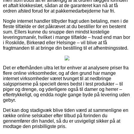
men som trods alt er afhængig af at ordren lægges forinden
et aftalt klokkeslæt, sådan at de garanteret kan nå at få
ordren afsted forud for at pakkemedarbejderne har fri.
Nogle internet handler tilbyder fragt uden betaling, men i de
fleste tilfælde er det påkrævet at du bestiller for en bestemt
sum. Ellers kunne du snuppe den mindst kostelige
leveringsmanér, hvilket i mange tilfælde – hvad end man bor
i Roskilde, Birkerød eller Helsinge – vil blive at få
fragtmanden til at bringe din bestilling til et afhentningssted.
Det er efterhånden ultra let for enhver at analysere priser fra
flere online virksomheder, og af den grund har mange
internet virksomheder været tvunget til at nedbringe
salgspriserne på specielt deres bedst i test produkter – til
piger og drenge, og yderligere også til damer og herrer –
eftertrykkeligt, og endda nogle gange byde på levering uden
gebyr.
Det kan dog stadigvæk blive tiden værd at sammenligne en
række online selskaber efter tilbud på forinden du
gennemfører din handel, så du er usvigeligt sikker på at
modtage den prisbilligste pris.