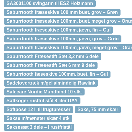
SA3001100 svingarm til ESZ Holzmann
Saburrtooth fræseskive 100 mm buet, grov – Grøn
Saburrtooth fræseskive 100mm, buet, meget grov – Ora
Saburrtooth fræseskive 100mm, jævn, fin – Gul
Saburrtooth fræseskive 100mm, jævn, grov – Grøn
Saburrtooth fræseskive 100mm, jævn, meget grov – Ora
Saburrtooth Fræsestift Sæt 3,2 mm 6 dele
Saburrtooth Fræsestift Sæt 6 mm 9 dele
Saburrtooth fæseskive 100mm, buet, fin – Gul
Sadelovertræk m/gel almindelig Rawlink
Safecare Nordic Mundbind 10 stk.
Saftkoger rustfrit stål 8 liter DAY
Saftpose 12 l. til frugtpresser
Saks, 75 mm skær
Sakse m/mønster skær 4 stk
Saksesæt 3 dele – i rustfristål