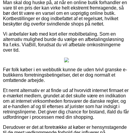
Man skal dog huske på, at når en online butik forhandler en
vare til en pris der kan virke helt ekstremt fremragende, så
bør det tit være en varsel om en uoprigtig online butik.
Kortbestillinger er dog indbefattet af et regelsæt, hvilket
beskytter dig overfor svindlende shops på nettet.
Vi anbefaler køb med kort eller mobilbetaling. Som en
alternativ mulighed burde du vælge en afbetalingsløsning
fra f.eks. ViaBill, forudsat du vil afbetale omkostningerne
over tid.
Før folk køber i en webbutik kunne de uden tvivl granske e-
butikkens forretningsbetingelser, det er dog normalt et
omfattende arbejde.
Et nemt alternativ er at finde ud af hvorvidt internet firmaet er
e-mærket medlem, grundet at det skulle være en indikation
om at internet virksomheden forsvarer de danske regler, og
at e-handlen af og til efterses af jurister som har indsigt i
retningslinjerne. Det giver dig chance for bistand, ifald du får
udfordringer i processen med din shopping.
Derudover er det at foretrække at køber er hensynstagende
til de mest vedkommende forhold der influerer på