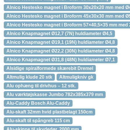
Alnico Hestesko magnet i Broform 30x20x20 mm med Ø
Alnico Hestesko magnet i Broform 45x30x30 mm med Ø
Alnico Hestesko magnet i Broform 57×40,5×35 mm med 2
Alnico Knapmagnet Ø12,7 (7N) huldiameter Ø4,5
Alnico Knapmagnet Ø19,1 (19N) huldiameter Ø4,8
Alnico Knapmagnet Ø22,2 (30N) huldiameter Ø4,8
Alnico Knapmagnet Ø31,8 (48N) huldiameter Ø7,1
Alsidige spiralformede skærebit Dremel
Altmulig klude 20 stk
Altmuligkniv gk
Alu ophæng til drivhus – 12 stk.
Alu værktøjskasse Jumbo 782x385x379 mm
Alu-Caddy Bosch Alu-Caddy
Alu-skaft 32mm hvid plastbelagt 150cm
Alu-skaft til spångreb 115 cm
Alu-skinne til skydedør, 2000 mm