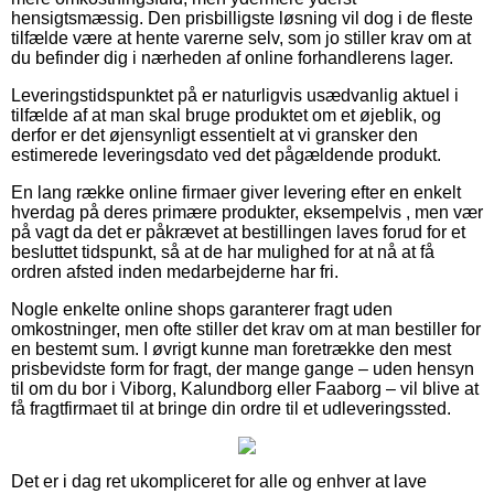
hensigtsmæssig. Den prisbilligste løsning vil dog i de fleste
tilfælde være at hente varerne selv, som jo stiller krav om at
du befinder dig i nærheden af online forhandlerens lager.
Leveringstidspunktet på er naturligvis usædvanlig aktuel i
tilfælde af at man skal bruge produktet om et øjeblik, og
derfor er det øjensynligt essentielt at vi gransker den
estimerede leveringsdato ved det pågældende produkt.
En lang række online firmaer giver levering efter en enkelt
hverdag på deres primære produkter, eksempelvis , men vær
på vagt da det er påkrævet at bestillingen laves forud for et
besluttet tidspunkt, så at de har mulighed for at nå at få
ordren afsted inden medarbejderne har fri.
Nogle enkelte online shops garanterer fragt uden
omkostninger, men ofte stiller det krav om at man bestiller for
en bestemt sum. I øvrigt kunne man foretrække den mest
prisbevidste form for fragt, der mange gange – uden hensyn
til om du bor i Viborg, Kalundborg eller Faaborg – vil blive at
få fragtfirmaet til at bringe din ordre til et udleveringssted.
Det er i dag ret ukompliceret for alle og enhver at lave