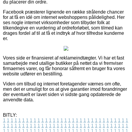
du placerer din ordre.
Facebook præsterer lignende en række strålende chancer
for at få en idé om internet webshoppens pålidelighed. Her
ses nogle internet virksomheder som tilbyder folk at
tilkendegive en vurdering af ordreforløbet, som tilmed kan
drages fordel af til at få et indtryk af hvor tilfredse kunderne
er.
Vores side er finansieret af reklameindtægter. Vi har et fast
samarbejde med utallige butikker på nettet da vi fremviser
firmaernes varer, og får honorar såfremt en bruger fra vores
website udfører en bestilling.
Viden om tilbud og internet foretagender værnes om ofte,
men det er umuligt for os at give garantier imod forandringer
der eventuelt er lavet siden vi sidste gang opdaterede de
anvendte data.
BITLY:
1
1
1
1
1
1
1
1
1
1
1
1
1
1
1
1
1
1
1
1
1
1
1
1
1
1
1
1
1
1
1
1
1
1
1
1
1
1
1
1
1
1
1
1
1
1
1
1
1
1
1
1
1
1
1
1
1
1
1
1
1
1
1
1
1
1
1
1
1
1
1
1
1
1
1
1
1
1
1
1
1
1
1
1
1
1
1
1
1
1
1
1
1
1
1
1
1
1
1