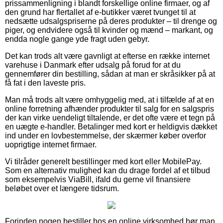
prissammenligning i blandt forskellige online firmaer, og af
den grund har flertallet af e-butikker været tvunget til at
nedsætte udsalgspriserne på deres produkter – til drenge og
piger, og endvidere også til kvinder og mænd – markant, og
endda nogle gange yde fragt uden gebyr.
Det kan trods alt være gavnligt at efterse en række internet
varehuse i Danmark efter udsalg på forud for at du
gennemfører din bestilling, sådan at man er skråsikker på at
få fat i den laveste pris.
Man må trods alt være omhyggelig med, at i tilfælde af at en
online forretning afhænder produkter til salg for en salgspris
der kan virke uendeligt tiltalende, er det ofte være et tegn på
en uægte e-handler. Betalinger med kort er heldigvis dækket
ind under en lovbestemmelse, der skærmer køber overfor
uoprigtige internet firmaer.
Vi tilråder generelt bestillinger med kort eller MobilePay.
Som en alternativ mulighed kan du drage fordel af et tilbud
som eksempelvis ViaBill, ifald du gerne vil finansiere
beløbet over et længere tidsrum.
Forinden nogen bestiller hos en online virksomhed bør man