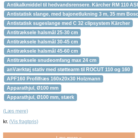
Antikalkmiddel til hedvandsrensere. Kärcher RM 110 AS
Antistatisk slange, med bajonetlukning 3 m, 35 mm Bos
Antistatisk sugeslange med C 32 clipsystem Kärcher
Antitræksele halsmål 25-30 cm
Antitræksele halsmål 30-45 cm
Antitræksele halsmål 45-60 cm
Antitræksele snudeomfang max 24 cm
anVærktøj stativ med støttearm til ROCUT 110 og 160
APF160 Profilfræs 160x20x30 Holzmann
Apparathjul, Ø100 mm
Apparathjul, Ø100 mm, stærk
(Læs mere)
kr.
(Vis fragtpris)