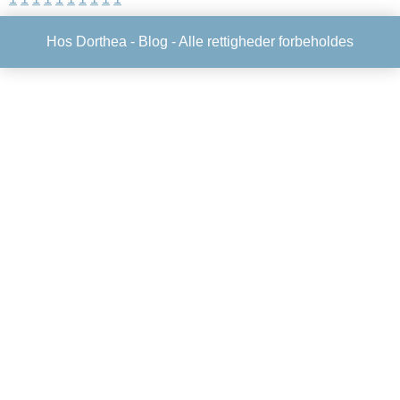
Hos Dorthea -
Blog
- Alle rettigheder forbeholdes