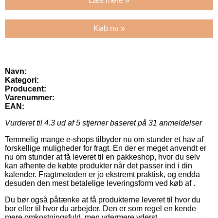
Læs mere »
Køb nu »
Navn:
Kategori:
Producent:
Varenummer:
EAN:
Vurderet til
4.3
ud af 5 stjerner baseret på
31
anmeldelser
Temmelig mange e-shops tilbyder nu om stunder et hav af
forskellige muligheder for fragt. En der er meget anvendt er
nu om stunder at få leveret til en pakkeshop, hvor du selv
kan afhente de købte produkter når det passer ind i din
kalender. Fragtmetoden er jo ekstremt praktisk, og endda
desuden den mest betalelige leveringsform ved køb af .
Du bør også påtænke at få produkterne leveret til hvor du
bor eller til hvor du arbejder. Den er som regel en kende
mere omkostningsfuld, men ydermere yderst