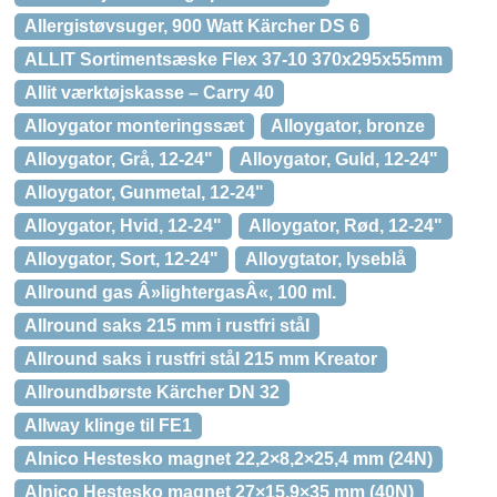
Allergistøvsuger, 900 Watt Kärcher DS 6
ALLIT Sortimentsæske Flex 37-10 370x295x55mm
Allit værktøjskasse – Carry 40
Alloygator monteringssæt
Alloygator, bronze
Alloygator, Grå, 12-24"
Alloygator, Guld, 12-24"
Alloygator, Gunmetal, 12-24"
Alloygator, Hvid, 12-24"
Alloygator, Rød, 12-24"
Alloygator, Sort, 12-24"
Alloygtator, lyseblå
Allround gas Â»lightergasÂ«, 100 ml.
Allround saks 215 mm i rustfri stål
Allround saks i rustfri stål 215 mm Kreator
Allroundbørste Kärcher DN 32
Allway klinge til FE1
Alnico Hestesko magnet 22,2×8,2×25,4 mm (24N)
Alnico Hestesko magnet 27×15,9×35 mm (40N)