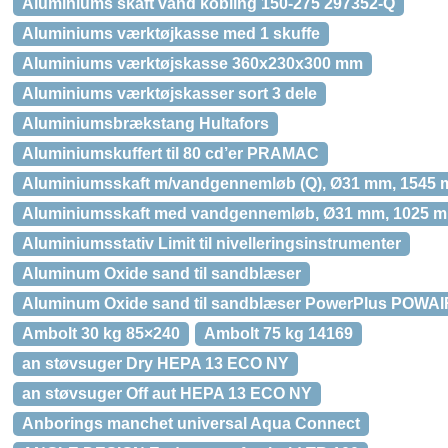
Aluminiums skaft vand kobling 150-275 297352-Q
Aluminiums værktøjkasse med 1 skuffe
Aluminiums værktøjskasse 360x230x300 mm
Aluminiums værktøjskasser sort 3 dele
Aluminiumsbrækstang Hultafors
Aluminiumskuffert til 80 cd’er PRAMAC
Aluminiumsskaft m/vandgennemløb (Q), Ø31 mm, 1545 
Aluminiumsskaft med vandgennemløb, Ø31 mm, 1025 m
Aluminiumsstativ Limit til nivelleringsinstrumenter
Aluminum Oxide sand til sandblæser
Aluminum Oxide sand til sandblæser PowerPlus POWA
Ambolt 30 kg 85×240
Ambolt 75 kg 14169
an støvsuger Dry HEPA 13 ECO NY
an støvsuger Off aut HEPA 13 ECO NY
Anborings manchet universal Aqua Connect