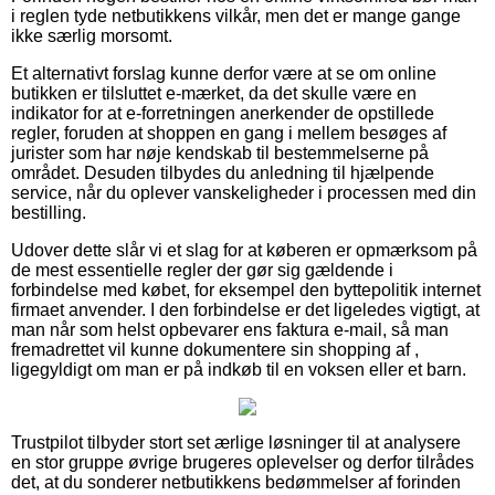
i reglen tyde netbutikkens vilkår, men det er mange gange
ikke særlig morsomt.
Et alternativt forslag kunne derfor være at se om online
butikken er tilsluttet e-mærket, da det skulle være en
indikator for at e-forretningen anerkender de opstillede
regler, foruden at shoppen en gang i mellem besøges af
jurister som har nøje kendskab til bestemmelserne på
området. Desuden tilbydes du anledning til hjælpende
service, når du oplever vanskeligheder i processen med din
bestilling.
Udover dette slår vi et slag for at køberen er opmærksom på
de mest essentielle regler der gør sig gældende i
forbindelse med købet, for eksempel den byttepolitik internet
firmaet anvender. I den forbindelse er det ligeledes vigtigt, at
man når som helst opbevarer ens faktura e-mail, så man
fremadrettet vil kunne dokumentere sin shopping af ,
ligegyldigt om man er på indkøb til en voksen eller et barn.
Trustpilot tilbyder stort set ærlige løsninger til at analysere
en stor gruppe øvrige brugeres oplevelser og derfor tilrådes
det, at du sonderer netbutikkens bedømmelser af forinden