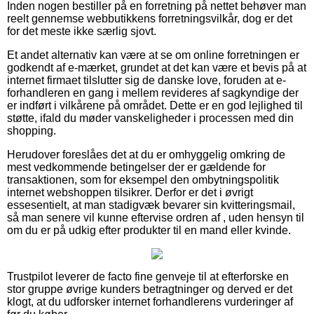
Inden nogen bestiller på en forretning på nettet behøver man
reelt gennemse webbutikkens forretningsvilkår, dog er det
for det meste ikke særlig sjovt.
Et andet alternativ kan være at se om online forretningen er
godkendt af e-mærket, grundet at det kan være et bevis på at
internet firmaet tilslutter sig de danske love, foruden at e-
forhandleren en gang i mellem revideres af sagkyndige der
er indført i vilkårene på området. Dette er en god lejlighed til
støtte, ifald du møder vanskeligheder i processen med din
shopping.
Herudover foreslåes det at du er omhyggelig omkring de
mest vedkommende betingelser der er gældende for
transaktionen, som for eksempel den ombytningspolitik
internet webshoppen tilsikrer. Derfor er det i øvrigt
essesentielt, at man stadigvæk bevarer sin kvitteringsmail,
så man senere vil kunne eftervise ordren af , uden hensyn til
om du er på udkig efter produkter til en mand eller kvinde.
Trustpilot leverer de facto fine genveje til at efterforske en
stor gruppe øvrige kunders betragtninger og derved er det
klogt, at du udforsker internet forhandlerens vurderinger af