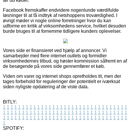
før du køber.
Facebook fremskaffer endvidere nogenlunde værdifulde
løsninger til at få indtryk af netshoppens troværdighed. I
øvrigt møder vi nogle online forretninger hvor du kan
udforme en kritik af virksomhedens service, hvilket desuden
burde bruges til at fornemme tidligere kunders oplevelser.
Vores side er finansieret ved hjælp af annoncer. Vi
samarbejder med flere internet outlets og formidler
virksomhedernes tilbud, og høster kommission såfremt en af
de besøgende på vores side gennemfører et køb.
Viden om varer og internet shops opretholdes tit, men der
tages forbehold for reguleringer der potentielt er iværksat
siden nyligste opdatering af de viste data.
BITLY:
1
1
1
1
1
1
1
1
1
1
1
1
1
1
1
1
1
1
1
1
1
1
1
1
1
1
1
1
1
1
1
1
1
1
1
1
1
1
1
1
1
1
1
1
1
1
1
1
1
1
1
1
1
1
1
1
1
1
1
1
1
1
1
1
1
1
1
1
1
1
1
1
1
1
1
1
1
1
1
1
1
1
1
1
1
1
1
1
1
1
1
1
1
1
1
1
1
1
1
1
SPOTIFY: