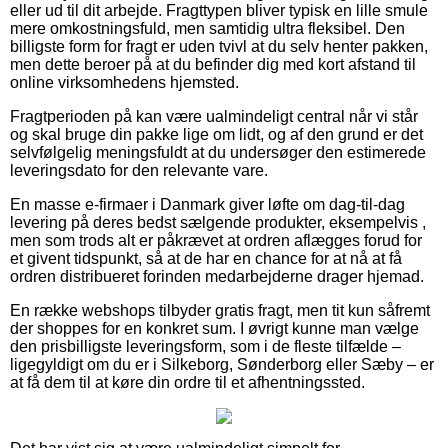
eller ud til dit arbejde. Fragttypen bliver typisk en lille smule
mere omkostningsfuld, men samtidig ultra fleksibel. Den
billigste form for fragt er uden tvivl at du selv henter pakken,
men dette beroer på at du befinder dig med kort afstand til
online virksomhedens hjemsted.
Fragtperioden på kan være ualmindeligt central når vi står
og skal bruge din pakke lige om lidt, og af den grund er det
selvfølgelig meningsfuldt at du undersøger den estimerede
leveringsdato for den relevante vare.
En masse e-firmaer i Danmark giver løfte om dag-til-dag
levering på deres bedst sælgende produkter, eksempelvis ,
men som trods alt er påkrævet at ordren aflægges forud for
et givent tidspunkt, så at de har en chance for at nå at få
ordren distribueret forinden medarbejderne drager hjemad.
En række webshops tilbyder gratis fragt, men tit kun såfremt
der shoppes for en konkret sum. I øvrigt kunne man vælge
den prisbilligste leveringsform, som i de fleste tilfælde –
ligegyldigt om du er i Silkeborg, Sønderborg eller Sæby – er
at få dem til at køre din ordre til et afhentningssted.