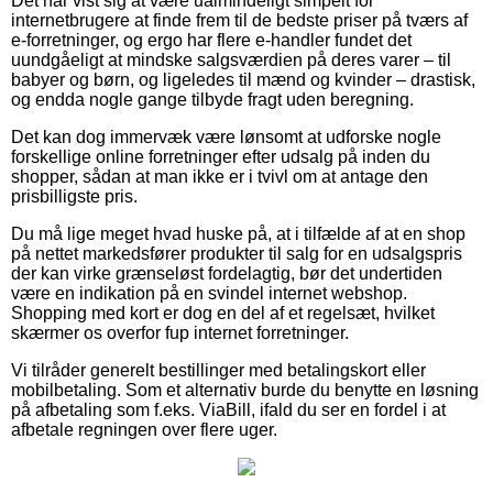
Det har vist sig at være ualmindeligt simpelt for
internetbrugere at finde frem til de bedste priser på tværs af
e-forretninger, og ergo har flere e-handler fundet det
uundgåeligt at mindske salgsværdien på deres varer – til
babyer og børn, og ligeledes til mænd og kvinder – drastisk,
og endda nogle gange tilbyde fragt uden beregning.
Det kan dog immervæk være lønsomt at udforske nogle
forskellige online forretninger efter udsalg på inden du
shopper, sådan at man ikke er i tvivl om at antage den
prisbilligste pris.
Du må lige meget hvad huske på, at i tilfælde af at en shop
på nettet markedsfører produkter til salg for en udsalgspris
der kan virke grænseløst fordelagtig, bør det undertiden
være en indikation på en svindel internet webshop.
Shopping med kort er dog en del af et regelsæt, hvilket
skærmer os overfor fup internet forretninger.
Vi tilråder generelt bestillinger med betalingskort eller
mobilbetaling. Som et alternativ burde du benytte en løsning
på afbetaling som f.eks. ViaBill, ifald du ser en fordel i at
afbetale regningen over flere uger.