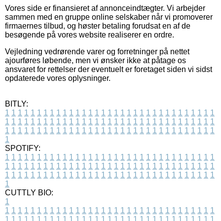
Vores side er finansieret af annonceindtægter. Vi arbejder
sammen med en gruppe online selskaber når vi promoverer
firmaernes tilbud, og høster betaling forudsat en af de
besøgende på vores website realiserer en ordre.
Vejledning vedrørende varer og forretninger på nettet
ajourføres løbende, men vi ønsker ikke at påtage os
ansvaret for rettelser der eventuelt er foretaget siden vi sidst
opdaterede vores oplysninger.
BITLY:
1
1
1
1
1
1
1
1
1
1
1
1
1
1
1
1
1
1
1
1
1
1
1
1
1
1
1
1
1
1
1
1
1
1
1
1
1
1
1
1
1
1
1
1
1
1
1
1
1
1
1
1
1
1
1
1
1
1
1
1
1
1
1
1
1
1
1
1
1
1
1
1
1
1
1
1
1
1
1
1
1
1
1
1
1
1
1
1
1
1
1
1
1
1
1
1
1
1
1
1
SPOTIFY:
1
1
1
1
1
1
1
1
1
1
1
1
1
1
1
1
1
1
1
1
1
1
1
1
1
1
1
1
1
1
1
1
1
1
1
1
1
1
1
1
1
1
1
1
1
1
1
1
1
1
1
1
1
1
1
1
1
1
1
1
1
1
1
1
1
1
1
1
1
1
1
1
1
1
1
1
1
1
1
1
1
1
1
1
1
1
1
1
1
1
1
1
1
1
1
1
1
1
1
1
CUTTLY BIO:
1
1
1
1
1
1
1
1
1
1
1
1
1
1
1
1
1
1
1
1
1
1
1
1
1
1
1
1
1
1
1
1
1
1
1
1
1
1
1
1
1
1
1
1
1
1
1
1
1
1
1
1
1
1
1
1
1
1
1
1
1
1
1
1
1
1
1