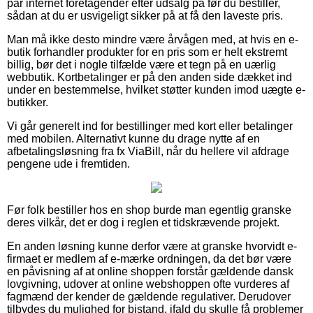
par internet foretagender efter udsalg på før du bestiller,
sådan at du er usvigeligt sikker på at få den laveste pris.
Man må ikke desto mindre være årvågen med, at hvis en e-
butik forhandler produkter for en pris som er helt ekstremt
billig, bør det i nogle tilfælde være et tegn på en uærlig
webbutik. Kortbetalinger er på den anden side dækket ind
under en bestemmelse, hvilket støtter kunden imod uægte e-
butikker.
Vi går generelt ind for bestillinger med kort eller betalinger
med mobilen. Alternativt kunne du drage nytte af en
afbetalingsløsning fra fx ViaBill, når du hellere vil afdrage
pengene ude i fremtiden.
Før folk bestiller hos en shop burde man egentlig granske
deres vilkår, det er dog i reglen et tidskrævende projekt.
En anden løsning kunne derfor være at granske hvorvidt e-
firmaet er medlem af e-mærke ordningen, da det bør være
en påvisning af at online shoppen forstår gældende dansk
lovgivning, udover at online webshoppen ofte vurderes af
fagmænd der kender de gældende regulativer. Derudover
tilbydes du mulighed for bistand, ifald du skulle få problemer