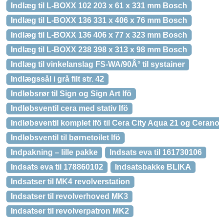
Indlæg til L-BOXX 102 203 x 61 x 331 mm Bosch
Indlæg til L-BOXX 136 331 x 406 x 76 mm Bosch
Indlæg til L-BOXX 136 406 x 77 x 323 mm Bosch
Indlæg til L-BOXX 238 398 x 313 x 98 mm Bosch
Indlæg til vinkelanslag FS-WA/90Â° til systainer
Indlægssål i grå filt str. 42
Indløbsrør til Sign og Sign Art Ifö
Indløbsventil cera med stativ Ifö
Indløbsventil komplet Ifö til Cera City Aqua 21 og Ceran
Indløbsventil til børnetoilet Ifö
Indpakning – lille pakke
Indsats eva til 161730106
Indsats eva til 178860102
Indsatsbakke BLIKA
Indsatser til MK4 revolverstation
Indsatser til revolverhoved MK3
Indsatser til revolverpatron MK2