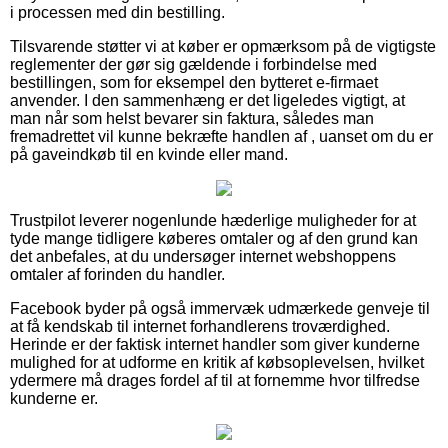
i processen med din bestilling.
Tilsvarende støtter vi at køber er opmærksom på de vigtigste
reglementer der gør sig gældende i forbindelse med
bestillingen, som for eksempel den bytteret e-firmaet
anvender. I den sammenhæng er det ligeledes vigtigt, at
man når som helst bevarer sin faktura, således man
fremadrettet vil kunne bekræfte handlen af , uanset om du er
på gaveindkøb til en kvinde eller mand.
Trustpilot leverer nogenlunde hæderlige muligheder for at
tyde mange tidligere køberes omtaler og af den grund kan
det anbefales, at du undersøger internet webshoppens
omtaler af forinden du handler.
Facebook byder på også immervæk udmærkede genveje til
at få kendskab til internet forhandlerens troværdighed.
Herinde er der faktisk internet handler som giver kunderne
mulighed for at udforme en kritik af købsoplevelsen, hvilket
ydermere må drages fordel af til at fornemme hvor tilfredse
kunderne er.