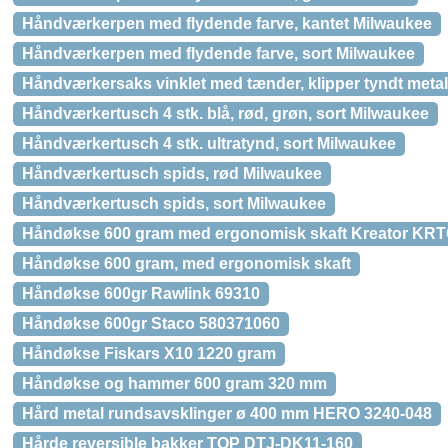
Håndværkerpen med flydende farve, kantet Milwaukee
Håndværkerpen med flydende farve, sort Milwaukee
Håndværkersaks vinklet med tænder, klipper tyndt meta
Håndværkertusch 4 stk. blå, rød, grøn, sort Milwaukee
Håndværkertusch 4 stk. ultratynd, sort Milwaukee
Håndværkertusch spids, rød Milwaukee
Håndværkertusch spids, sort Milwaukee
Håndøkse 600 gram med ergonomisk skaft Kreator KR
Håndøkse 600 gram, med ergonomisk skaft
Håndøkse 600gr Rawlink 69310
Håndøkse 600gr Staco 580371060
Håndøkse Fiskars X10 1220 gram
Håndøkse og hammer 600 gram 320 mm
Hård metal rundsavsklinger ø 400 mm HERO 3240-048
Hårde reversible bakker TOP DTJ-DK11-160