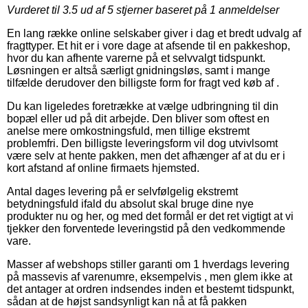
Vurderet til
3.5
ud af 5 stjerner baseret på
1
anmeldelser
En lang række online selskaber giver i dag et bredt udvalg af
fragttyper. Et hit er i vore dage at afsende til en pakkeshop,
hvor du kan afhente varerne på et selvvalgt tidspunkt.
Løsningen er altså særligt gnidningsløs, samt i mange
tilfælde derudover den billigste form for fragt ved køb af .
Du kan ligeledes foretrække at vælge udbringning til din
bopæl eller ud på dit arbejde. Den bliver som oftest en
anelse mere omkostningsfuld, men tillige ekstremt
problemfri. Den billigste leveringsform vil dog utvivlsomt
være selv at hente pakken, men det afhænger af at du er i
kort afstand af online firmaets hjemsted.
Antal dages levering på er selvfølgelig ekstremt
betydningsfuld ifald du absolut skal bruge dine nye
produkter nu og her, og med det formål er det ret vigtigt at vi
tjekker den forventede leveringstid på den vedkommende
vare.
Masser af webshops stiller garanti om 1 hverdags levering
på massevis af varenumre, eksempelvis , men glem ikke at
det antager at ordren indsendes inden et bestemt tidspunkt,
sådan at de højst sandsynligt kan nå at få pakken