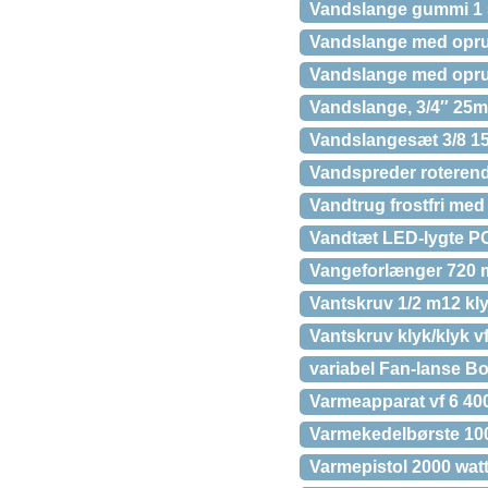
Vandslange gummi 1
Vandslange med oprul
Vandslange med oprul
Vandslange, 3/4″ 25
Vandslangesæt 3/8 1
Vandspreder roterend
Vandtrug frostfri med
Vandtæt LED-lygte P
Vangeforlænger 720 
Vantskruv 1/2 m12 kly
Vantskruv klyk/klyk v
variabel Fan-lanse B
Varmeapparat vf 6 40
Varmekedelbørste 10
Varmepistol 2000 wat