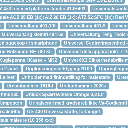
 1,3/1,6/2,0 Bosch
Universalstempel GNA 1,6 L Bosch
Y 4×3 trin med platform Jumbo 41JH403
Universalstænkb
dele ACZ 85 EB (1x); AIZ 28 EB (1x); ATZ 52 SFC (1x); Red 
m
Universaltang 401-10f
Universaltang 401-5
Univer
Universaltang klemfri 404-6s
Universaltang Teng Tools 
med sugekop til smartphone
Universel Centreringsenhed 
ine Holzmann BF 700 XL
Universelt dele apparat inkl. 7″
il Kuglepenne i Kasse – MK2
Univet 6X3 Sikkerhedsbrille m
u 2-pack
Upplockningsverktyg mpt1100
Uppreglingsn
 silver
Ur holder med finindstilling for målestativ
Uret
Uretanhammer 1616-t
Uretanhammer 2020-t
 hmdh35
Urilock Spærrevæske Orange 0,3 Ltr
 Tempostop
Urinalventil med krydsgreb Ikke Va-Godkendt
salstøtte
US-430 Universalstøtte, forlænget
itale måleure (10 356 xxx)