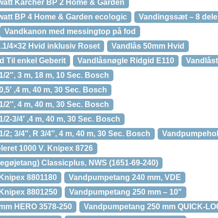
att Kärcher BP 2 Home & Garden
att BP 4 Home & Garden eco!ogic
Vandingssæt – 8 dele
Vandkanon med messingtop på fod
1.1/4×32 Hvid inklusiv Roset
Vandlås 50mm Hvid
 Til enkel Geberit
Vandlåsnøgle Ridgid E110
Vandlås
/2″, 3 m, 18 m, 10 Sec. Bosch
,5′ ,4 m, 40 m, 30 Sec. Bosch
/2″, 4 m, 40 m, 30 Sec. Bosch
/2-3/4′ ,4 m, 40 m, 30 Sec. Bosch
/2; 3/4″, R 3/4″, 4 m, 40 m, 30 Sec. Bosch
Vandpumpehol
eret 1000 V. Knipex 8726
gøjetang) Classicplus, NWS (1651-69-240)
Knipex 8801180
Vandpumpetang 240 mm, VDE
Knipex 8801250
Vandpumpetang 250 mm – 10"
 mm HERO 3578-250
Vandpumpetang 250 mm QUICK-L