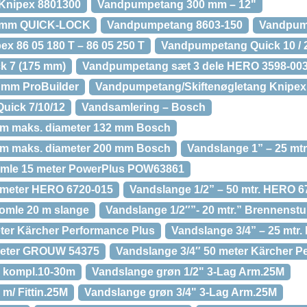
Knipex 8801300
Vandpumpetang 300 mm – 12"
 mm QUICK-LOCK
Vandpumpetang 8603-150
Vandpump
 86 05 180 T – 86 05 250 T
Vandpumpetang Quick 10 /
k 7 (175 mm)
Vandpumpetang sæt 3 dele HERO 3598-00
 mm ProBuilder
Vandpumpetang/Skiftenøgletang Knipex
uick 7/10/12
Vandsamlering – Bosch
m maks. diameter 132 mm Bosch
m maks. diameter 200 mm Bosch
Vandslange 1” – 25 mt
romle 15 meter PowerPlus POW63861
5 meter HERO 6720-015
Vandslange 1/2” – 50 mtr. HERO 6
romle 20 m slange
Vandslange 1/2″”- 20 mtr.” Brennenst
ter Kärcher Performance Plus
Vandslange 3/4” – 25 mtr
meter GROUW 54375
Vandslange 3/4″ 50 meter Kärcher P
s kompl.10-30m
Vandslange grøn 1/2" 3-Lag Arm.25M
m/ Fittin.25M
Vandslange grøn 3/4" 3-Lag Arm.25M