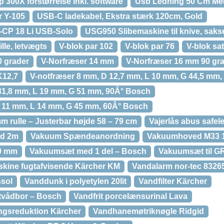
 300X forstørrelse inkl. software
Usb Ledning 50 Cm Med
r Y-105
USB-C ladekabel, Ekstra stærk 120cm, Gold
CP 18 Li USB-Solo
USG950 Slibemaskine til knive, saks
lle, letvægts
V-blok par 102
V-blok par 76
V-blok sa
0 grader
V-Norfræser 14 mm
V-Norfræser 16 mm 90 gr
K12,7
V-notfræser 8 mm, D 12,7 mm, L 10 mm, G 44,5 mm
31,8 mm, L 19 mm, G 51 mm, 90Â° Bosch
1 11 mm, L 14 mm, G 45 mm, 60Â° Bosch
m rulle – Justerbar højde 58 – 79 cm
Vajerlås abus safel
rd 2m
Vakuum Spændeanordning
Vakuumhoved M33 
9 mm
Vakuumsæt med 1 del – Bosch
Vakuumsæt til G
askine fugtafvisende Kärcher KM
Vandalarm nor-tec 8326
ssol
Vanddunk i polyetylen 20lit
Vandfilter Kärcher
ntvådbor – Bosch
Vandfrit porcelænsurinal Lava
gsreduktion Kärcher
Vandhanemøtriknøgle Ridgid