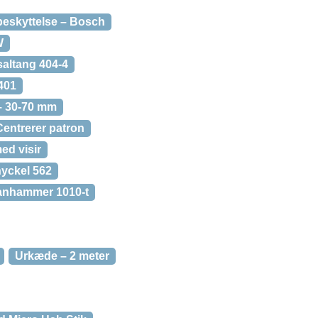
eskyttelse – Bosch
W
saltang 404-4
401
– 30-70 mm
 Centrerer patron
ed visir
yckel 562
anhammer 1010-t
Urkæde – 2 meter