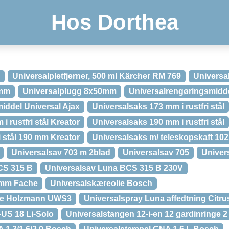
Hos Dorthea
Universalpletfjerner, 500 ml Kärcher RM 769
Univers
0mm
Universalplugg 8x50mm
Universalrengøringsmidde
iddel Universal Ajax
Universalsaks 173 mm i rustfri stål
 rustfri stål Kreator
Universalsaks 190 mm i rustfri stål
i stål 190 mm Kreator
Universalsaks m/ teleskopskaft 10
Universalsav 703 m 2blad
Universalsav 705
Univer
CS 315 B
Universalsav Luna BCS 315 B 230V
5 mm Fache
Universalskæreolie Bosch
ine Holzmann UWS3
Universalspray Luna affedtning Citru
-US 18 Li-Solo
Universalstangen 12-i-en 12 gardinringe 