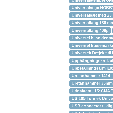
Universalstempel GNA
Universalstige HOBB
Universalsæt med 23 
Universaltang 180 m
Universaltang 409p
Universel bilholder 
Universel fræsemask
Universelt Drejekit t
Upphängningskrok al
Uppställningsarm l191
Uretanhammer 1414-t
Uretanhammer 35mm
Urinalventil 1/2 CMA
US-105 Tormek Univer
USB connector til dig