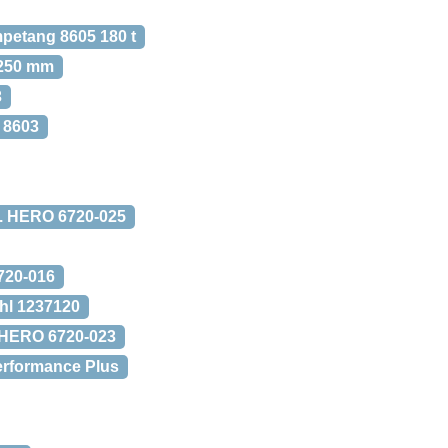
etang 8605 180 t
 250 mm
3
 8603
r. HERO 6720-025
720-016
uhl 1237120
. HERO 6720-023
erformance Plus