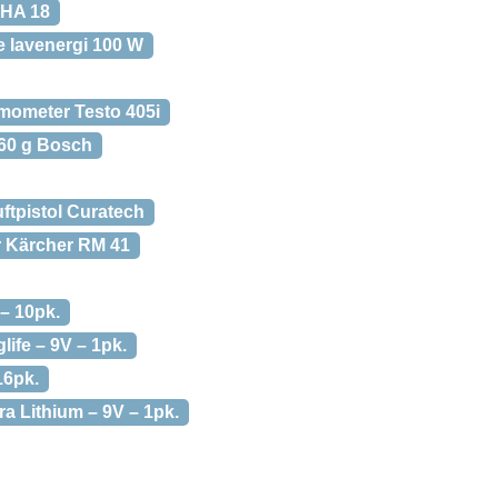
-HA 18
 lavenergi 100 W
ometer Testo 405i
 60 g Bosch
ftpistol Curatech
r Kärcher RM 41
 – 10pk.
life – 9V – 1pk.
16pk.
tra Lithium – 9V – 1pk.