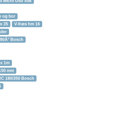
 Micro Usb Stik
e og bor
ts 35
V-fræs hm 16
ader
, 90Â° Bosch
ex 1m
150 mm
RC 180/350 Bosch
5