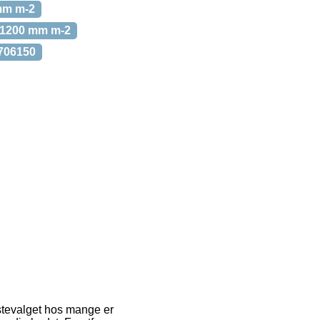
mm m-2
 1200 mm m-2
T706150
rstevalget hos mange er