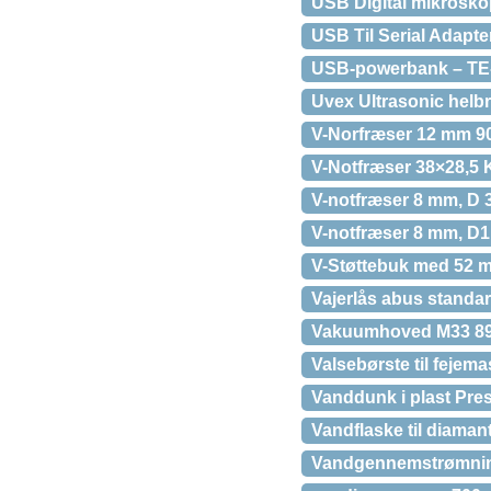
USB Digital mikroskop
USB Til Serial Adapte
USB-powerbank – TE-
Uvex Ultrasonic helbri
V-Norfræser 12 mm 9
V-Notfræser 38×28,5 
V-notfræser 8 mm, D 
V-notfræser 8 mm, D
V-Støttebuk med 52 m
Vajerlås abus standa
Vakuumhoved M33 8
Valsebørste til fejem
Vanddunk i plast Pre
Vandflaske til diama
Vandgennemstrømnin