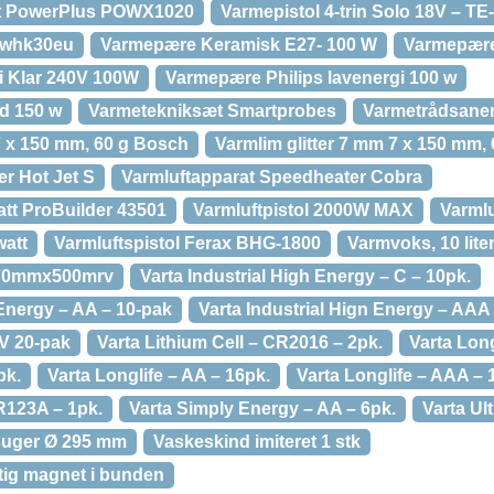
tt PowerPlus POWX1020
Varmepistol 4-trin Solo 18V – TE
 whk30eu
Varmepære Keramisk E27- 100 W
Varmepære
 Klar 240V 100W
Varmepære Philips lavenergi 100 w
d 150 w
Varmetekniksæt Smartprobes
Varmetrådsanem
 x 150 mm, 60 g Bosch
Varmlim glitter 7 mm 7 x 150 mm,
er Hot Jet S
Varmluftapparat Speedheater Cobra
att ProBuilder 43501
Varmluftpistol 2000W MAX
Varmlu
watt
Varmluftspistol Ferax BHG-1800
Varmvoks, 10 lite
 70mmx500mrv
Varta Industrial High Energy – C – 10pk.
 Energy – AA – 10-pak
Varta Industrial Hign Energy – AAA
 V 20-pak
Varta Lithium Cell – CR2016 – 2pk.
Varta Long
pk.
Varta Longlife – AA – 16pk.
Varta Longlife – AAA – 
R123A – 1pk.
Varta Simply Energy – AA – 6pk.
Varta Ul
kesuger Ø 295 mm
Vaskeskind imiteret 1 stk
ftig magnet i bunden