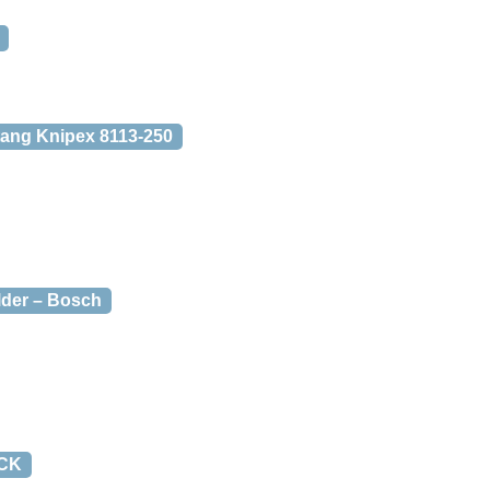
tang Knipex 8113-250
der – Bosch
OCK