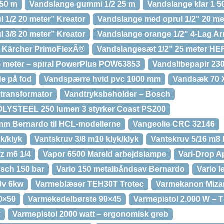
 50 m
Vandslange gummi 1/2 25 m
Vandslange klar 1 5
 1/2 20 meter” Kreator
Vandslange med oprul 1/2" 20 me
 3/8 20 meter” Kreator
Vandslange orange 1/2" 4-Lag A
m Kärcher PrimoFlexÂ®
Vandslangesæt 1/2” 25 meter HE
5 meter – spiral PowerPlus POW63853
Vandslibepapir 23
e på fod
Vandspærre hvid pvc 1000 mm
Vandsæk 70 X
 transformator
Vandtryksbeholder – Bosch
OLYSTEEL 250 lumen 3 styrker Coast PS200
mm Bernardo til HCL-modellerne
Vangeolie CRC 32146
k/klyk
Vantskruv 3/8 m10 klyk/klyk
Vantskruv 5/16 m8 
fz m6 1/4
Vapor 6500 Mareld arbejdslampe
Vari-Drop Ap
osch 150 bar
Vario 150 metalbåndsav Bernardo
Vario l
0v 6kw
Varmeblæser TEH30T Trotec
Varmekanon Mizar
0×50
Varmekedelbørste 90×45
Varmepistol 2.000 W – 
t
Varmepistol 2000 watt – ergonomisk greb