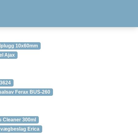
alplugg 10x60mm
l Ajax
23624
salsav Ferax BUS-260
s Cleaner 300ml
2 vægbeslag Erica