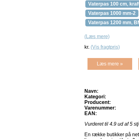
Vaterpas 100 cm, kra
Vaterpas 1000 mm-2
Vaterpas 1200 mm, B
(Læs mere)
kr.
(Vis fragtpris)
Læs mere »
Navn:
Kategori:
Producent:
Varenummer:
EAN:
Vurderet til
4.9
ud af 5 st
En række butikker på nett