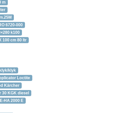
0 m
ter
rm.25M
RO 6720-000
0×280 k100
 100 cm 80 ltr
klyk/klyk
plicator Loctite
ed Kärcher
 30 KGK diesel
TE-HA 2000 E