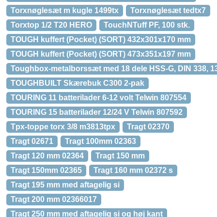
Torxnøglesæt m kugle 1499tx
Torxnøglesæt tedtx7
Torxtop 1/2 T20 HERO
TouchNTuff PF, 100 stk.
TOUGH kuffert (Pocket) (SORT) 432x301x170 mm
TOUGH kuffert (Pocket) (SORT) 473x351x197 mm
Toughbox-metalborssæt med 18 dele HSS-G, DIN 338, 135Â°
TOUGHBUILT Skærebuk C300 2-pak
TOURING 11 batterilader 6-12 volt Telwin 807554
TOURING 15 batterilader 12/24 V Telwin 807592
Tpx-toppe torx 3/8 m3813tpx
Tragt 02370
Tragt 02671
Tragt 100mm 02363
Tragt 120 mm 02364
Tragt 150 mm
Tragt 150mm 02365
Tragt 160 mm 02372 s
Tragt 195 mm med aftagelig si
Tragt 200 mm 02366017
Tragt 250 mm med aftagelig si og høj kant