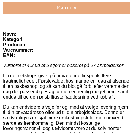
Køb nu »
Navn:
Kategori:
Producent:
Varenummer:
EAN:
Vurderet til
4.3
ud af 5 stjerner baseret på
27
anmeldelser
En del netshops giver på nuværende tidspunkt flere
fragtmuligheder. Førstevalget hos mange er i dag at afsende
til en pakkeshop, og så kan du blot gå forbi efter varerne den
dag der passer dig. Fragtformen er nemlig meget nem, samt
endda tillige den prisbilligste fragtløsning ved køb af .
Du kan endvidere afveje for og imod at vælge levering hjem
til din privatadresse eller ud til din arbejdsplads. Denne er
sædvanligvis en sjat mere omkostningsfuld, men omvendt
særdeles fremkommelig. Den mindst kostelige
leveringsmanér vil dog utvivlsomt være at du selv henter