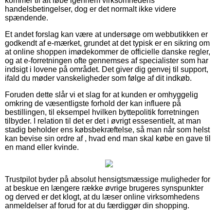
kommer til alt løbe igennem virksomhedens
handelsbetingelser, dog er det normalt ikke videre
spændende.
Et andet forslag kan være at undersøge om webbutikken er
godkendt af e-mærket, grundet at det typisk er en sikring om
at online shoppen imødekommer de officielle danske regler,
og at e-forretningen ofte gennemses af specialister som har
indsigt i lovene på området. Det giver dig genvej til support,
ifald du møder vanskeligheder som følge af dit indkøb.
Foruden dette slår vi et slag for at kunden er omhyggelig
omkring de væsentligste forhold der kan influere på
bestillingen, til eksempel hvilken byttepolitik forretningen
tilbyder. I relation til det er det i øvrigt essesentielt, at man
stadig beholder ens købsbekræftelse, så man når som helst
kan bevise sin ordre af , hvad end man skal købe en gave til
en mand eller kvinde.
Trustpilot byder på absolut hensigtsmæssige muligheder for
at beskue en længere række øvrige brugeres synspunkter
og derved er det klogt, at du læser online virksomhedens
anmeldelser af forud for at du færdiggør din shopping.