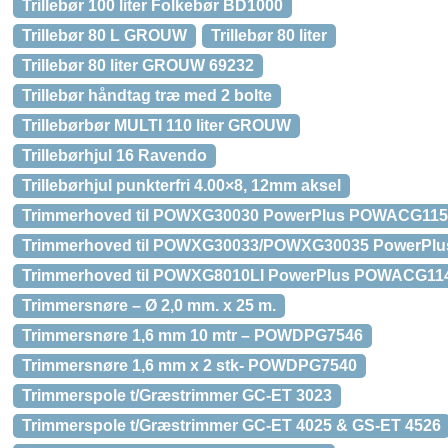
Trillebør 100 liter Folkebør BD1000
Trillebør 80 L GROUW
Trillebør 80 liter
Trillebør 80 liter GROUW 69232
Trillebør håndtag træ med 2 bolte
Trillebørbør MULTI 110 liter GROUW
Trillebørhjul 16 Ravendo
Trillebørhjul punkterfri 4.00×8, 12mm aksel
Trimmerhoved til POWXG30030 PowerPlus POWACG115
Trimmerhoved til POWXG30033/POWXG30035 PowerPl
Trimmerhoved til POWXG8010LI PowerPlus POWACG11
Trimmersnøre – Ø 2,0 mm. x 25 m.
Trimmersnøre 1,6 mm 10 mtr – POWDPG7546
Trimmersnøre 1,6 mm x 2 stk- POWDPG7540
Trimmerspole t/Græstrimmer GC-ET 3023
Trimmerspole t/Græstrimmer GC-ET 4025 & GS-ET 4526