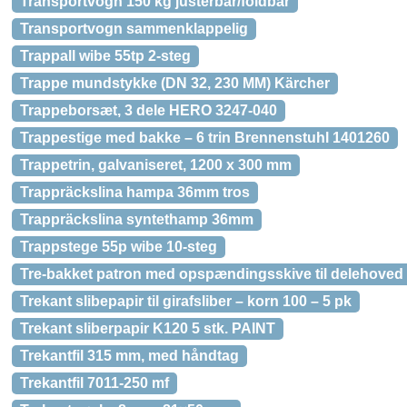
Transportvogn 150 kg justerbar/foldbar
Transportvogn sammenklappelig
Trappall wibe 55tp 2-steg
Trappe mundstykke (DN 32, 230 MM) Kärcher
Trappeborsæt, 3 dele HERO 3247-040
Trappestige med bakke – 6 trin Brennenstuhl 1401260
Trappetrin, galvaniseret, 1200 x 300 mm
Trappräckslina hampa 36mm tros
Trappräckslina syntethamp 36mm
Trappstege 55p wibe 10-steg
Tre-bakket patron med opspændingsskive til delehoved
Trekant slibepapir til girafsliber – korn 100 – 5 pk
Trekant sliberpapir K120 5 stk. PAINT
Trekantfil 315 mm, med håndtag
Trekantfil 7011-250 mf