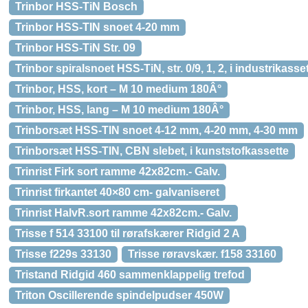
Trinbor HSS-TiN Bosch
Trinbor HSS-TIN snoet 4-20 mm
Trinbor HSS-TiN Str. 09
Trinbor spiralsnoet HSS-TiN, str. 0/9, 1, 2, i industrikasse
Trinbor, HSS, kort – M 10 medium 180Â°
Trinbor, HSS, lang – M 10 medium 180Â°
Trinborsæt HSS-TIN snoet 4-12 mm, 4-20 mm, 4-30 mm
Trinborsæt HSS-TIN, CBN slebet, i kunststofkassette
Trinrist Firk sort ramme 42x82cm.- Galv.
Trinrist firkantet 40×80 cm- galvaniseret
Trinrist HalvR.sort ramme 42x82cm.- Galv.
Trisse f 514 33100 til rørafskærer Ridgid 2 A
Trisse f229s 33130
Trisse røravskær. f158 33160
Tristand Ridgid 460 sammenklappelig trefod
Triton Oscillerende spindelpudser 450W