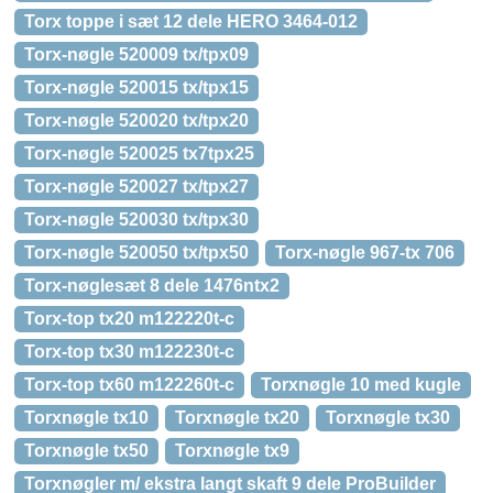
Torx toppe i sæt 12 dele HERO 3464-012
Torx-nøgle 520009 tx/tpx09
Torx-nøgle 520015 tx/tpx15
Torx-nøgle 520020 tx/tpx20
Torx-nøgle 520025 tx7tpx25
Torx-nøgle 520027 tx/tpx27
Torx-nøgle 520030 tx/tpx30
Torx-nøgle 520050 tx/tpx50
Torx-nøgle 967-tx 706
Torx-nøglesæt 8 dele 1476ntx2
Torx-top tx20 m122220t-c
Torx-top tx30 m122230t-c
Torx-top tx60 m122260t-c
Torxnøgle 10 med kugle
Torxnøgle tx10
Torxnøgle tx20
Torxnøgle tx30
Torxnøgle tx50
Torxnøgle tx9
Torxnøgler m/ ekstra langt skaft 9 dele ProBuilder