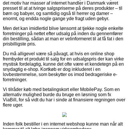
det motiv har masser af internet handler i Danmark været
presset til at at tvinge salgspriserne på deres produkter – til
børn og babyer, og samtidig også til herrer og damer –
enormt, og endda nogle gange yde fragt uden gebyr.
Men det kan imidlertid blive lønsomt at tjekke nogle enkelte
forretninger på nettet efter udsalg på inden du gennemfører
din bestilling, sådan at man er velinformeret til at få fat i den
prisbilligste pris.
Du må alligevel være så påvagt, at hvis en online shop
frembyder et produkt til salg for en udsalgspris der kan virke
mystisk fordelagtig, kunne det ofte være et kendetegn på en
snydagtig e-shop. Kortkøb er dog inkluderet i en
lovbestemmelse, som beskytter os imod bedrageriske e-
forretninger.
Vi tilråder køb med betalingskort eller MobilePay. Som en
alternativ mulighed burde du bruge en løsning som fx
ViaBill, for så vidt du har i sinde at finansiere regningen over
flere uger.
Inden folk bestiller i en internet webshop kunne man når alt