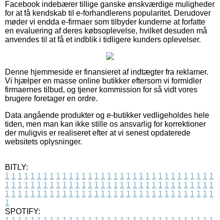
Facebook indebærer tillige ganske ønskværdige muligheder
for at få kendskab til e-forhandlerens popularitet. Derudover
møder vi endda e-firmaer som tilbyder kunderne at forfatte
en evaluering af deres købsoplevelse, hvilket desuden må
anvendes til at få et indblik i tidligere kunders oplevelser.
Denne hjemmeside er finansieret af indtægter fra reklamer.
Vi hjælper en masse online butikker eftersom vi formidler
firmaernes tilbud, og tjener kommission for så vidt vores
brugere foretager en ordre.
Data angående produkter og e-butikker vedligeholdes hele
tiden, men man kan ikke stille os ansvarlig for korrektioner
der muligvis er realiseret efter at vi senest opdaterede
websitets oplysninger.
BITLY:
1
1
1
1
1
1
1
1
1
1
1
1
1
1
1
1
1
1
1
1
1
1
1
1
1
1
1
1
1
1
1
1
1
1
1
1
1
1
1
1
1
1
1
1
1
1
1
1
1
1
1
1
1
1
1
1
1
1
1
1
1
1
1
1
1
1
1
1
1
1
1
1
1
1
1
1
1
1
1
1
1
1
1
1
1
1
1
1
1
1
1
1
1
1
1
1
1
1
1
1
SPOTIFY: