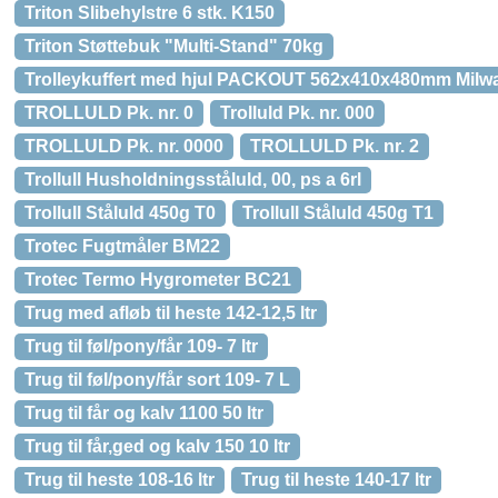
Triton Slibehylstre 6 stk. K150
Triton Støttebuk "Multi-Stand" 70kg
Trolleykuffert med hjul PACKOUT 562x410x480mm Milw
TROLLULD Pk. nr. 0
Trolluld Pk. nr. 000
TROLLULD Pk. nr. 0000
TROLLULD Pk. nr. 2
Trollull Husholdningsståluld, 00, ps a 6rl
Trollull Ståluld 450g T0
Trollull Ståluld 450g T1
Trotec Fugtmåler BM22
Trotec Termo Hygrometer BC21
Trug med afløb til heste 142-12,5 ltr
Trug til føl/pony/får 109- 7 ltr
Trug til føl/pony/får sort 109- 7 L
Trug til får og kalv 1100 50 ltr
Trug til får,ged og kalv 150 10 ltr
Trug til heste 108-16 ltr
Trug til heste 140-17 ltr