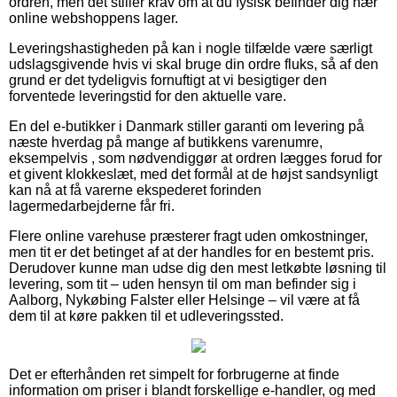
ordren, men det stiller krav om at du fysisk befinder dig nær
online webshoppens lager.
Leveringshastigheden på kan i nogle tilfælde være særligt
udslagsgivende hvis vi skal bruge din ordre fluks, så af den
grund er det tydeligvis fornuftigt at vi besigtiger den
forventede leveringstid for den aktuelle vare.
En del e-butikker i Danmark stiller garanti om levering på
næste hverdag på mange af butikkens varenumre,
eksempelvis , som nødvendiggør at ordren lægges forud for
et givent klokkeslæt, med det formål at de højst sandsynligt
kan nå at få varerne ekspederet forinden
lagermedarbejderne får fri.
Flere online varehuse præsterer fragt uden omkostninger,
men tit er det betinget af at der handles for en bestemt pris.
Derudover kunne man udse dig den mest letkøbte løsning til
levering, som tit – uden hensyn til om man befinder sig i
Aalborg, Nykøbing Falster eller Helsinge – vil være at få
dem til at køre pakken til et udleveringssted.
Det er efterhånden ret simpelt for forbrugerne at finde
information om priser i blandt forskellige e-handler, og med