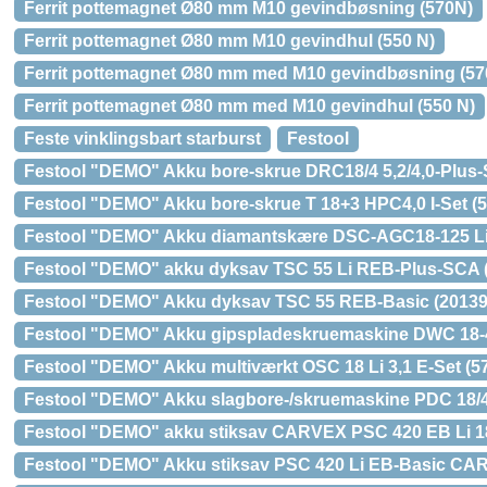
Ferrit pottemagnet Ø80 mm M10 gevindbøsning (570N)
Ferrit pottemagnet Ø80 mm M10 gevindhul (550 N)
Ferrit pottemagnet Ø80 mm med M10 gevindbøsning (57
Ferrit pottemagnet Ø80 mm med M10 gevindhul (550 N)
Feste vinklingsbart starburst
Festool
Festool "DEMO" Akku bore-skrue DRC18/4 5,2/4,0-Plus
Festool "DEMO" Akku bore-skrue T 18+3 HPC4,0 I-Set (
Festool "DEMO" Akku diamantskære DSC-AGC18-125 Li
Festool "DEMO" akku dyksav TSC 55 Li REB-Plus-SCA 
Festool "DEMO" Akku dyksav TSC 55 REB-Basic (20139
Festool "DEMO" Akku gipspladeskruemaskine DWC 18-4
Festool "DEMO" Akku multiværkt OSC 18 Li 3,1 E-Set (5
Festool "DEMO" Akku slagbore-/skruemaskine PDC 18/4 
Festool "DEMO" akku stiksav CARVEX PSC 420 EB Li 18
Festool "DEMO" Akku stiksav PSC 420 Li EB-Basic CA