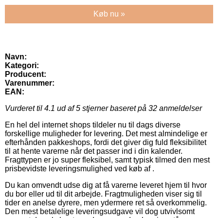
Køb nu »
Navn:
Kategori:
Producent:
Varenummer:
EAN:
Vurderet til
4.1
ud af 5 stjerner baseret på
32
anmeldelser
En hel del internet shops tildeler nu til dags diverse
forskellige muligheder for levering. Det mest almindelige er
efterhånden pakkeshops, fordi det giver dig fuld fleksibilitet
til at hente varerne når det passer ind i din kalender.
Fragttypen er jo super fleksibel, samt typisk tilmed den mest
prisbevidste leveringsmulighed ved køb af .
Du kan omvendt udse dig at få varerne leveret hjem til hvor
du bor eller ud til dit arbejde. Fragtmuligheden viser sig til
tider en anelse dyrere, men ydermere ret så overkommelig.
Den mest betalelige leveringsudgave vil dog utvivlsomt