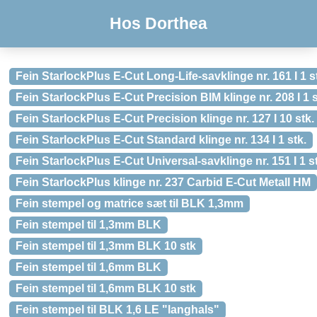
Hos Dorthea
Fein StarlockPlus E-Cut Long-Life-savklinge nr. 161 I 1 s
Fein StarlockPlus E-Cut Precision BIM klinge nr. 208 I 1 s
Fein StarlockPlus E-Cut Precision klinge nr. 127 I 10 stk.
Fein StarlockPlus E-Cut Standard klinge nr. 134 I 1 stk.
Fein StarlockPlus E-Cut Universal-savklinge nr. 151 I 1 s
Fein StarlockPlus klinge nr. 237 Carbid E-Cut Metall HM
Fein stempel og matrice sæt til BLK 1,3mm
Fein stempel til 1,3mm BLK
Fein stempel til 1,3mm BLK 10 stk
Fein stempel til 1,6mm BLK
Fein stempel til 1,6mm BLK 10 stk
Fein stempel til BLK 1,6 LE "langhals"