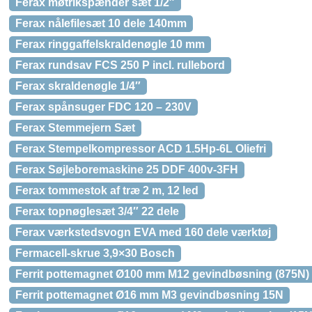
Ferax møtrikspænder sæt 1/2″
Ferax nålefilesæt 10 dele 140mm
Ferax ringgaffelskraldenøgle 10 mm
Ferax rundsav FCS 250 P incl. rullebord
Ferax skraldenøgle 1/4″
Ferax spånsuger FDC 120 – 230V
Ferax Stemmejern Sæt
Ferax Stempelkompressor ACD 1.5Hp-6L Oliefri
Ferax Søjleboremaskine 25 DDF 400v-3FH
Ferax tommestok af træ 2 m, 12 led
Ferax topnøglesæt 3/4″ 22 dele
Ferax værkstedsvogn EVA med 160 dele værktøj
Fermacell-skrue 3,9×30 Bosch
Ferrit pottemagnet Ø100 mm M12 gevindbøsning (875N)
Ferrit pottemagnet Ø16 mm M3 gevindbøsning 15N