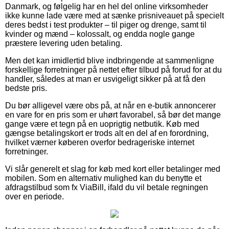
Danmark, og følgelig har en hel del online virksomheder
ikke kunne lade være med at sænke prisniveauet på specielt
deres bedst i test produkter – til piger og drenge, samt til
kvinder og mænd – kolossalt, og endda nogle gange
præstere levering uden betaling.
Men det kan imidlertid blive indbringende at sammenligne
forskellige forretninger på nettet efter tilbud på forud for at du
handler, således at man er usvigeligt sikker på at få den
bedste pris.
Du bør alligevel være obs på, at når en e-butik annoncerer
en vare for en pris som er uhørt favorabel, så bør det mange
gange være et tegn på en uoprigtig netbutik. Køb med
gængse betalingskort er trods alt en del af en forordning,
hvilket værner køberen overfor bedrageriske internet
forretninger.
Vi slår generelt et slag for køb med kort eller betalinger med
mobilen. Som en alternativ mulighed kan du benytte et
afdragstilbud som fx ViaBill, ifald du vil betale regningen
over en periode.