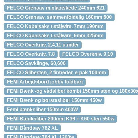
FELCO Grensav m.plastskede 240mm 621
FELCO Grensav, sammenfoldelig 160mm 600
FELCO Kabelsaks t.stålwire, 7mm 190mm
FELCO Kabelsaks t.stålwire, 9mm 325mm
FELCO Overkniv, 2,4,11 u.nitter
FELCO Overkniv, 7,8
FELCO Overkniv, 9,10
FELCO Savklinge, 60,600
FELCO Slibesten, 2 finheder, s-pak 100mm
FEMI Arbejdsbord jobby foldbart
FEMI Bænk -og vådsliber kombi 150mm sten og 180x30
FEMI Bænk og børstesliber 150mm 450w
Femi bænksliber 150mm 400W
FEMI Bænksliber 200mm K36 + K60 sten 550w
FEMI Båndsav 782 XL
FEMI Båndsav 784 XL 1200w