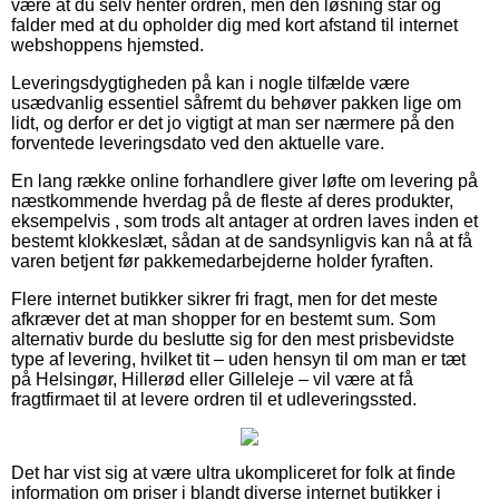
være at du selv henter ordren, men den løsning står og
falder med at du opholder dig med kort afstand til internet
webshoppens hjemsted.
Leveringsdygtigheden på kan i nogle tilfælde være
usædvanlig essentiel såfremt du behøver pakken lige om
lidt, og derfor er det jo vigtigt at man ser nærmere på den
forventede leveringsdato ved den aktuelle vare.
En lang række online forhandlere giver løfte om levering på
næstkommende hverdag på de fleste af deres produkter,
eksempelvis , som trods alt antager at ordren laves inden et
bestemt klokkeslæt, sådan at de sandsynligvis kan nå at få
varen betjent før pakkemedarbejderne holder fyraften.
Flere internet butikker sikrer fri fragt, men for det meste
afkræver det at man shopper for en bestemt sum. Som
alternativ burde du beslutte sig for den mest prisbevidste
type af levering, hvilket tit – uden hensyn til om man er tæt
på Helsingør, Hillerød eller Gilleleje – vil være at få
fragtfirmaet til at levere ordren til et udleveringssted.
Det har vist sig at være ultra ukompliceret for folk at finde
information om priser i blandt diverse internet butikker i