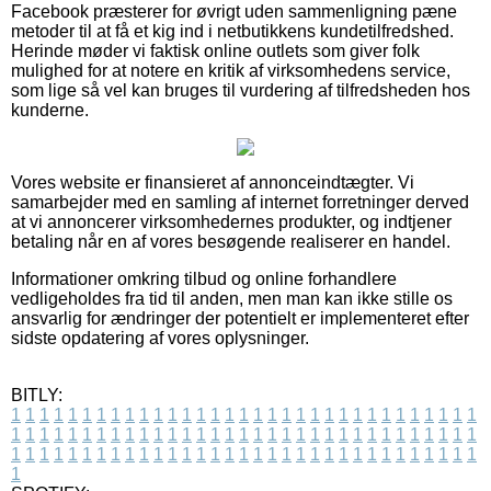
Facebook præsterer for øvrigt uden sammenligning pæne
metoder til at få et kig ind i netbutikkens kundetilfredshed.
Herinde møder vi faktisk online outlets som giver folk
mulighed for at notere en kritik af virksomhedens service,
som lige så vel kan bruges til vurdering af tilfredsheden hos
kunderne.
Vores website er finansieret af annonceindtægter. Vi
samarbejder med en samling af internet forretninger derved
at vi annoncerer virksomhedernes produkter, og indtjener
betaling når en af vores besøgende realiserer en handel.
Informationer omkring tilbud og online forhandlere
vedligeholdes fra tid til anden, men man kan ikke stille os
ansvarlig for ændringer der potentielt er implementeret efter
sidste opdatering af vores oplysninger.
BITLY:
1
1
1
1
1
1
1
1
1
1
1
1
1
1
1
1
1
1
1
1
1
1
1
1
1
1
1
1
1
1
1
1
1
1
1
1
1
1
1
1
1
1
1
1
1
1
1
1
1
1
1
1
1
1
1
1
1
1
1
1
1
1
1
1
1
1
1
1
1
1
1
1
1
1
1
1
1
1
1
1
1
1
1
1
1
1
1
1
1
1
1
1
1
1
1
1
1
1
1
1