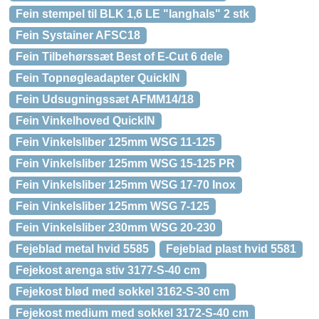
Fein stempel til BLK 1,6 LE "langhals" 2 stk
Fein Systainer AFSC18
Fein Tilbehørssæt Best of E-Cut 6 dele
Fein Topnøgleadapter QuickIN
Fein Udsugningssæt AFMM14/18
Fein Vinkelhoved QuickIN
Fein Vinkelsliber 125mm WSG 11-125
Fein Vinkelsliber 125mm WSG 15-125 PR
Fein Vinkelsliber 125mm WSG 17-70 Inox
Fein Vinkelsliber 125mm WSG 7-125
Fein Vinkelsliber 230mm WSG 20-230
Fejeblad metal hvid 5585
Fejeblad plast hvid 5581
Fejekost arenga stiv 3177-S-40 cm
Fejekost blød med sokkel 3162-S-30 cm
Fejekost medium med sokkel 3172-S-40 cm