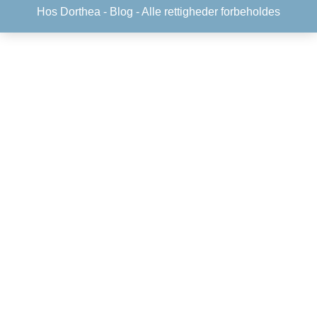
Hos Dorthea -
Blog
- Alle rettigheder forbeholdes