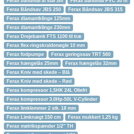
Ferax båndmål af stål 3m
Ferax båndmål PVC 30 m
Ferax Båndsav JBS 250
Ferax Båndsav JBS 315
Ferax diamantklinge 125mm
Ferax diamantklinge 230mm
Ferax Drejebænk FTS 1100 til træ
Ferax flex-ringskraldenøgle 10 mm
Ferax fodpumpe
Ferax geringssav TRT 560
Ferax hængelås 25mm
Ferax hængelås 32mm
Ferax Kniv med skede – Blå
Ferax Kniv med skede – Rød
Ferax kompressor 1,5HK 24L Oliefri
Ferax kompressor 3.0Hp-50L V-Cylinder
Ferax limklemmer 2 stk. 18 mm
Ferax Limknægt 150 cm
Ferax mukkert 1,25 kg
Ferax møtrikspænder 1/2″ TH