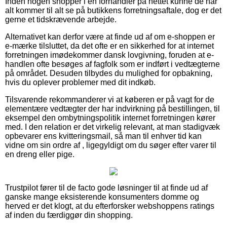
Inden nogen shopper i en forhandler på nettet kunne de når
alt kommer til alt se på butikkens forretningsaftale, dog er det
gerne et tidskrævende arbejde.
Alternativet kan derfor være at finde ud af om e-shoppen er
e-mærke tilsluttet, da det ofte er en sikkerhed for at internet
forretningen imødekommer dansk lovgivning, foruden at e-
handlen ofte besøges af fagfolk som er indført i vedtægterne
på området. Desuden tilbydes du mulighed for opbakning,
hvis du oplever problemer med dit indkøb.
Tilsvarende rekommanderer vi at køberen er på vagt for de
elementære vedtægter der har indvirkning på bestillingen, til
eksempel den ombytningspolitik internet forretningen kører
med. I den relation er det virkelig relevant, at man stadigvæk
opbevarer ens kvitteringsmail, så man til enhver tid kan
vidne om sin ordre af , ligegyldigt om du søger efter varer til
en dreng eller pige.
Trustpilot fører til de facto gode løsninger til at finde ud af
ganske mange eksisterende konsumenters domme og
herved er det klogt, at du efterforsker webshoppens ratings
af inden du færdiggør din shopping.