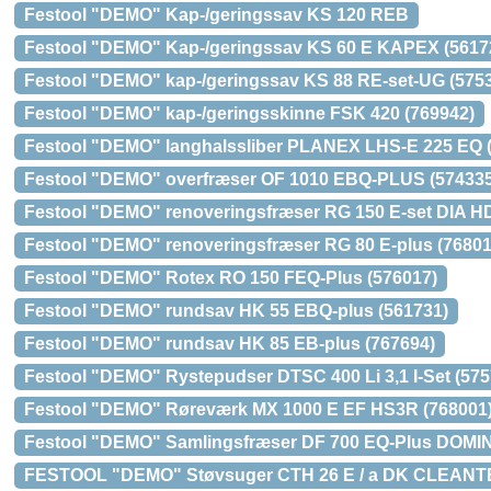
Festool "DEMO" Kap-/geringssav KS 120 REB
Festool "DEMO" Kap-/geringssav KS 60 E KAPEX (5617
Festool "DEMO" kap-/geringssav KS 88 RE-set-UG (575
Festool "DEMO" kap-/geringsskinne FSK 420 (769942)
Festool "DEMO" langhalssliber PLANEX LHS-E 225 EQ 
Festool "DEMO" overfræser OF 1010 EBQ-PLUS (574335
Festool "DEMO" renoveringsfræser RG 150 E-set DIA HD
Festool "DEMO" renoveringsfræser RG 80 E-plus (76801
Festool "DEMO" Rotex RO 150 FEQ-Plus (576017)
Festool "DEMO" rundsav HK 55 EBQ-plus (561731)
Festool "DEMO" rundsav HK 85 EB-plus (767694)
Festool "DEMO" Rystepudser DTSC 400 Li 3,1 I-Set (575
Festool "DEMO" Røreværk MX 1000 E EF HS3R (768001
Festool "DEMO" Samlingsfræser DF 700 EQ-Plus DOMIN
FESTOOL "DEMO" Støvsuger CTH 26 E / a DK CLEANTE