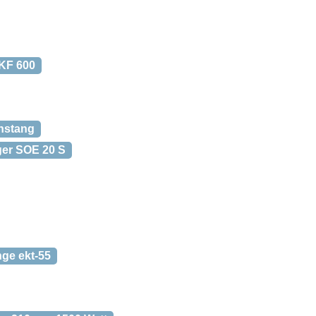
KF 600
nstang
er SOE 20 S
nge ekt-55