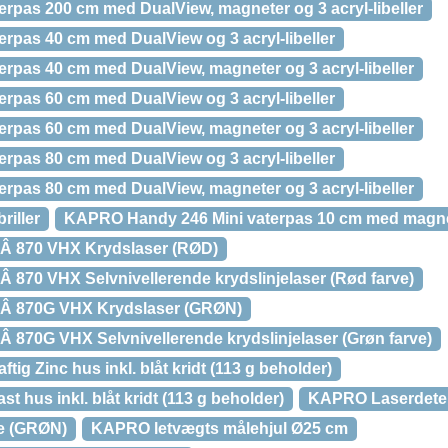
as 200 cm med DualView, magneter og 3 acryl-libeller
as 40 cm med DualView og 3 acryl-libeller
as 40 cm med DualView, magneter og 3 acryl-libeller
as 60 cm med DualView og 3 acryl-libeller
as 60 cm med DualView, magneter og 3 acryl-libeller
as 80 cm med DualView og 3 acryl-libeller
as 80 cm med DualView, magneter og 3 acryl-libeller
iller
KAPRO Handy 246 Mini vaterpas 10 cm med magn
Â 870 VHX Krydslaser (RØD)
 870 VHX Selvnivellerende krydslinjelaser (Rød farve)
rÂ 870G VHX Krydslaser (GRØN)
 870G VHX Selvnivellerende krydslinjelaser (Grøn farve)
tig Zinc hus inkl. blåt kridt (113 g beholder)
t hus inkl. blåt kridt (113 g beholder)
KAPRO Laserdete
e (GRØN)
KAPRO letvægts målehjul Ø25 cm