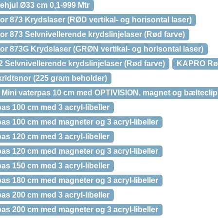
hjul Ø33 cm 0,1-999 Mtr
 873 Krydslaser (RØD vertikal- og horisontal laser)
 873 Selvnivellerende krydslinjelaser (Rød farve)
r 873G Krydslaser (GRØN vertikal- og horisontal laser)
Selvnivellerende krydslinjelaser (Rød farve)
KAPRO Røde
kridtsnor (225 gram beholder)
ni vaterpas 10 cm med OPTIVISION, magnet og bælteclip
s 100 cm med 3 acryl-libeller
s 100 cm med magneter og 3 acryl-libeller
s 120 cm med 3 acryl-libeller
s 120 cm med magneter og 3 acryl-libeller
s 150 cm med 3 acryl-libeller
s 180 cm med magneter og 3 acryl-libeller
s 200 cm med 3 acryl-libeller
s 200 cm med magneter og 3 acryl-libeller