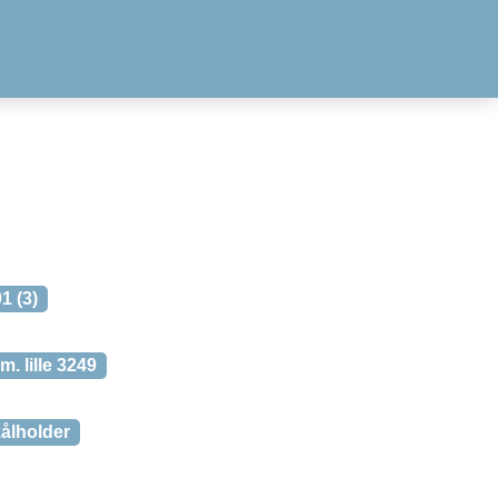
1 (3)
. lille 3249
ålholder