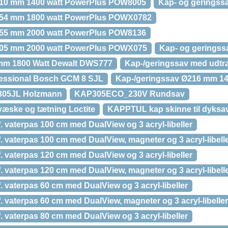
210 mm 1400 watt PowerPlus POW8005
Kap- og geringss
254 mm 1800 watt PowerPlus POWX0782
255 mm 2000 watt PowerPlus POW8136
305 mm 2000 watt PowerPlus POWX075
Kap- og geringss
mm 1800 Watt Dewalt DWS777
Kap-/geringssav med udtr
fessional Bosch GCM 8 SJL
Kap-/geringssav Ø216 mm 1
305JL Holzmann
KAP305ECO_230V Rundsav
væske og tætning Loctite
KAPPTUL kap skinne til dyksa
aterpas 100 cm med DualView og 3 acryl-libeller
aterpas 100 cm med DualView, magneter og 3 acryl-libell
aterpas 120 cm med DualView og 3 acryl-libeller
aterpas 120 cm med DualView, magneter og 3 acryl-libell
aterpas 60 cm med DualView og 3 acryl-libeller
aterpas 60 cm med DualView, magneter og 3 acryl-libeller
aterpas 80 cm med DualView og 3 acryl-libeller