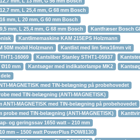
 12,7 mm, L 13 mm, G 56 mm Bosch
 12,7 mm, L 25,4 mm, G 68 mm Bosch
 16 mm, L 20 mm, G 60 mm Bosch
 9,5 mm, L 25,4 mm, G 68 mm Bosch
Kantfræser Bosch G
onisk
Kantlimemaskine KAM 215EPS Holzmann
M 50M mobil Holzmann
Kantlist med lim 5mx16mm vit
STHT1-16069
Kantsliber Stanley STHT1-05937
Kantste
), Ø10 mm
Kantsøger med indikatorlampe MK2
Kantsøg
 dele
NTI-MAGNETISK med TIN-belægning på probehovedet
robe med TIN-belægning (ANTI-MAGNETISK)
m ANTI-MAGNETISK med TIN-belægning på probehovedet
m probe med TIN-belægning (ANTI-MAGNETISK)
Kanttvi
ap- og geringssav 1650 watt – 210 mm
210 mm – 1500 watt PowerPlus POW8130