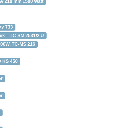
av 210 mm 1500 Watt
av 733
æk – TC-SM 2531/2 U
400W, TC-MS 216
v KS 450
er
er