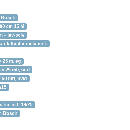
m Bosch
100 cm 15 M
i – lav-selv
Kantaftaster mekanisk
x 25 m, eg
x 25 mtr, sort
 50 mtr, hvid
/15
s hm m.b 19/25
mm Bosch