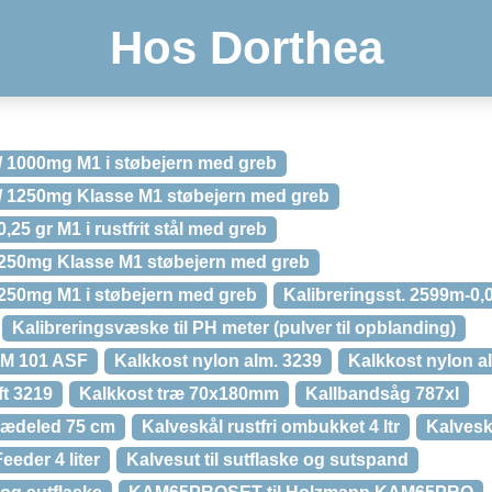
Hos Dorthea
 / 1000mg M1 i støbejern med greb
 / 1250mg Klasse M1 støbejern med greb
0,25 gr M1 i rustfrit stål med greb
/ 250mg Klasse M1 støbejern med greb
 250mg M1 i støbejern med greb
Kalibreringsst. 2599m-0,0
Kalibreringsvæske til PH meter (pulver til opblanding)
RM 101 ASF
Kalkkost nylon alm. 3239
Kalkkost nylon alm
ft 3219
Kalkkost træ 70x180mm
Kallbandsåg 787xl
kædeled 75 cm
Kalveskål rustfri ombukket 4 ltr
Kalvesk
eder 4 liter
Kalvesut til sutflaske og sutspand