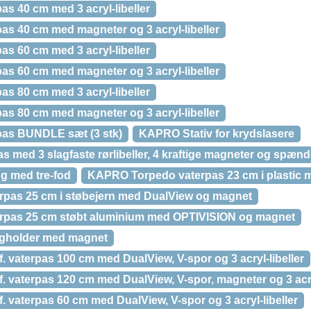
s 40 cm med 3 acryl-libeller
s 40 cm med magneter og 3 acryl-libeller
s 60 cm med 3 acryl-libeller
s 60 cm med magneter og 3 acryl-libeller
s 80 cm med 3 acryl-libeller
s 80 cm med magneter og 3 acryl-libeller
as BUNDLE sæt (3 stk)
KAPRO Stativ for krydslasere
 med 3 slagfaste rørlibeller, 4 kraftige magneter og spæn
 med tre-fod
KAPRO Torpedo vaterpas 23 cm i plastic me
pas 25 cm i støbejern med DualView og magnet
pas 25 cm støbt aluminium med OPTIVISION og magnet
gholder med magnet
aterpas 100 cm med DualView, V-spor og 3 acryl-libeller
aterpas 120 cm med DualView, V-spor, magneter og 3 acryl
aterpas 60 cm med DualView, V-spor og 3 acryl-libeller