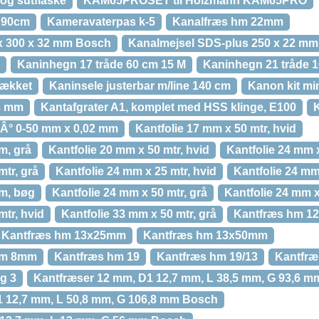
 og sutflaske
KAM65PROSET til Holzmann KAM65PRO
 90cm
Kameravaterpas k-5
Kanalfræs hm 22mm
x 300 x 32 mm Bosch
Kanalmejsel SDS-plus 250 x 22 m
Kaninhegn 17 tråde 60 cm 15 M
Kaninhegn 21 tråde 
dækket
Kaninsele justerbar m/line 140 cm
Kanon kit min
3 mm
Kantafgrater A1, komplet med HSS klinge, E100
5Â° 0-50 mm x 0,02 mm
Kantfolie 17 mm x 50 mtr, hvid
m, grå
Kantfolie 20 mm x 50 mtr, hvid
Kantfolie 24 mm 
mtr, grå
Kantfolie 24 mm x 25 mtr, hvid
Kantfolie 24 mm 
 m, bøg
Kantfolie 24 mm x 50 mtr, grå
Kantfolie 24 mm x
mtr, hvid
Kantfolie 33 mm x 50 mtr, grå
Kantfræs hm 12
Kantfræs hm 13x25mm
Kantfræs hm 13x50mm
mm 8mm
Kantfræs hm 19
Kantfræs hm 19/13
Kantfræ
g 3
Kantfræser 12 mm, D1 12,7 mm, L 38,5 mm, G 93,6 
1 12,7 mm, L 50,8 mm, G 106,8 mm Bosch