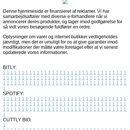
Denne hjemmeside er finansieret af reklamer. Vi har
samarbejdsaftaler med diverse e-forhandlere når vi
annoncerer deres produkter, og tager imod godtgørelse for
så vidt vores besøgende fuldfører en ordre.
Oplysninger om varer og internet butikker vedligeholdes
jævnligt, men det er umuligt for os at give garantier imod
modifikationer der måtte være foretaget efter at vi senest
opdaterede vores informationer.
BITLY:
1
1
1
1
1
1
1
1
1
1
1
1
1
1
1
1
1
1
1
1
1
1
1
1
1
1
1
1
1
1
1
1
1
1
1
1
1
1
1
1
1
1
1
1
1
1
1
1
1
1
1
1
1
1
1
1
1
1
1
1
1
1
1
1
1
1
1
1
1
1
1
1
1
1
1
1
1
1
1
1
1
1
1
1
1
1
1
1
1
1
1
1
1
1
1
1
1
1
1
1
SPOTIFY:
1
1
1
1
1
1
1
1
1
1
1
1
1
1
1
1
1
1
1
1
1
1
1
1
1
1
1
1
1
1
1
1
1
1
1
1
1
1
1
1
1
1
1
1
1
1
1
1
1
1
1
1
1
1
1
1
1
1
1
1
1
1
1
1
1
1
1
1
1
1
1
1
1
1
1
1
1
1
1
1
1
1
1
1
1
1
1
1
1
1
1
1
1
1
1
1
1
1
1
1
CUTTLY BIO:
1