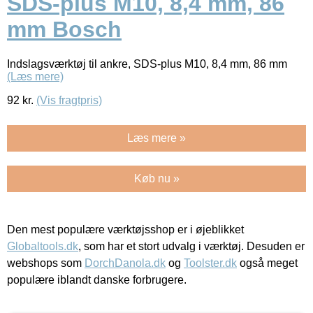
SDS-plus M10, 8,4 mm, 86
mm Bosch
Indslagsværktøj til ankre, SDS-plus M10, 8,4 mm, 86 mm
(Læs mere)
92
kr.
(Vis fragtpris)
Læs mere »
Køb nu »
Den mest populære værktøjsshop er i øjeblikket
Globaltools.dk
, som har et stort udvalg i værktøj. Desuden er
webshops som
DorchDanola.dk
og
Toolster.dk
også meget
populære iblandt danske forbrugere.