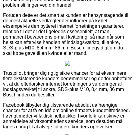
problemstillinger ved din handel.
Foruden dette er det smart at kunden er hensynstagende til
de mest aktuelle vedtægter der influerer på købet,
eksempelvis den bytteret internet forretningen garanterer. I
relation til det er det ligeledes essesentielt, at man
permanent bevarer ens e-mail kvittering, så man når som
helst kan eftervise handlen af Indslagsværktøj til ankre,
SDS-plus M10, 8,4 mm, 86 mm Bosch, ligegyldigt om du
skal købe gave til en kvinde eller mand.
Trustpilot bringer dig rigtig sikre chancer for at eksaminere
flere eksisterende kunders bedømmelser og derfor anbefaler
vi, at du efterforsker internet forretningens vurderinger af
Indslagsværktøj til ankre, SDS-plus M10, 8,4 mm, 86 mm
Bosch inden du bestiller.
Facebook tilbyder dig tilsvarende absolut uafhængige
chancer for at få en idé om online firmaets kundetilfredshed.
I øvrigt møder vi faktisk netbutikker hvor folk kan skrive en
anmeldelse af virksomhedens service, som desuden må
tages i brug til at afveje tidligere kunders oplevelser.