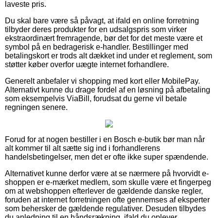
laveste pris.
Du skal bare være så påvagt, at ifald en online forretning
tilbyder deres produkter for en udsalgspris som virker
ekstraordinært fremragende, bør det for det meste være et
symbol på en bedragerisk e-handler. Bestillinger med
betalingskort er trods alt dækket ind under et reglement, som
støtter køber overfor uægte internet forhandlere.
Generelt anbefaler vi shopping med kort eller MobilePay.
Alternativt kunne du drage fordel af en løsning på afbetaling
som eksempelvis ViaBill, forudsat du gerne vil betale
regningen senere.
Forud for at nogen bestiller i en Bosch e-butik bør man når
alt kommer til alt sætte sig ind i forhandlerens
handelsbetingelser, men det er ofte ikke super spændende.
Alternativet kunne derfor være at se nærmere på hvorvidt e-
shoppen er e-mærket medlem, som skulle være et fingerpeg
om at webshoppen efterlever de gældende danske regler,
foruden at internet forretningen ofte gennemses af eksperter
som behersker de gældende regulativer. Desuden tilbydes
du anledning til en håndsrækning, ifald du oplever