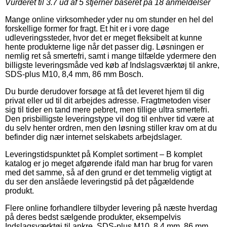
Vurderet til
3.7
ud af 5 stjerner baseret på
18
anmeldelser
Mange online virksomheder yder nu om stunder en hel del
forskellige former for fragt. Et hit er i vore dage
udleveringssteder, hvor det er meget fleksibelt at kunne
hente produkterne lige når det passer dig. Løsningen er
nemlig ret så smertefri, samt i mange tilfælde ydermere den
billigste leveringsmåde ved køb af Indslagsværktøj til ankre,
SDS-plus M10, 8,4 mm, 86 mm Bosch.
Du burde derudover forsøge at få det leveret hjem til dig
privat eller ud til dit arbejdes adresse. Fragtmetoden viser
sig til tider en tand mere pebret, men tillige ultra smertefri.
Den prisbilligste leveringstype vil dog til enhver tid være at
du selv henter ordren, men den løsning stiller krav om at du
befinder dig nær internet selskabets arbejdslager.
Leveringstidspunktet på Komplet sortiment – B komplet
katalog er jo meget afgørende ifald man har brug for varen
med det samme, så af den grund er det temmelig vigtigt at
du ser den anslåede leveringstid på det pågældende
produkt.
Flere online forhandlere tilbyder levering på næste hverdag
på deres bedst sælgende produkter, eksempelvis
Indslagsværktøj til ankre, SDS-plus M10, 8,4 mm, 86 mm