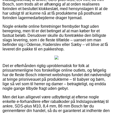
Bosch, som trods alt er afhængig af at orden realiseres
forinden et besluttet klokkeslæt, med hensynstagen til at de
har udsigt til at kunne nå at få produkterne på posthuset
forinden lagermedarbejderne drager hjemad.
Nogle enkelte online forretninger frembyder fragt uden
beregning, men tit er det betinget af at man køber for et
fastsat beløb. Derudover skulle du foretrække den billigste
slags levering, som i de fleste tilfælde – uanset om man
befinder sig i Odense, Haderslev eller Sæby – vil blive at få
leveret din pakke til en pakkeshop.
Det er efterhånden rigtig uproblematisk for folk at
prissammenligne hos forskellige online outlets, og følgelig
har de fleste Bosch internet webshops fundet det nødvendigt
at tvinge prisniveauet på produkterne – til babyer og børn,
lige så vel som til herrer og damer – betragteligt, og endda
nogle gange tilbyde fragt uden gebyr.
Men det kan alligevel være udbytterigt at efterse nogle
enkelte e-forhandlere efter rabatkoder på Indslagsværktøj til
ankre, SDS-plus M10, 8,4 mm, 86 mm Bosch før du
gennemfører din handel, så du er garanteret at indhente den