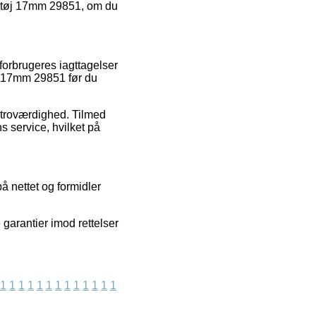
ærktøj 17mm 29851, om du
forbrugeres iagttagelser
tøj 17mm 29851 før du
s troværdighed. Tilmed
s service, hvilket på
å nettet og formidler
garantier imod rettelser
1
1
1
1
1
1
1
1
1
1
1
1
1