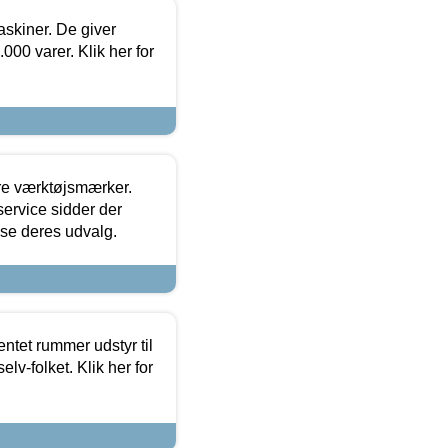
askiner. De giver
000 varer. Klik her for
ore værktøjsmærker.
ervice sidder der
t se deres udvalg.
entet rummer udstyr til
lv-folket. Klik her for