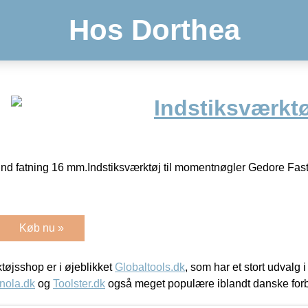
Hos Dorthea
Indstiksværkt
nd fatning 16 mm.Indstiksværktøj til momentnøgler Gedore Fas
Køb nu »
øjsshop er i øjeblikket
Globaltools.dk
, som har et stort udvalg
nola.dk
og
Toolster.dk
også meget populære iblandt danske for