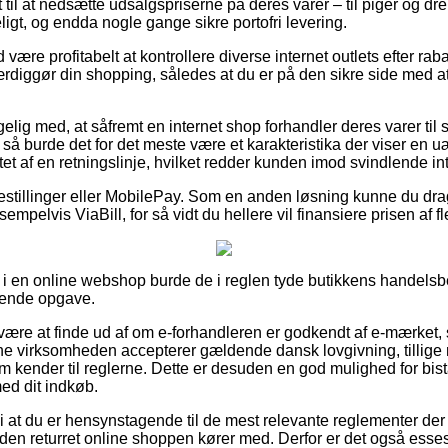
 til at nedsætte udsalgspriserne på deres varer – til piger og dr
igt, og endda nogle gange sikre portofri levering.
d være profitabelt at kontrollere diverse internet outlets efter rab
diggør din shopping, således at du er på den sikre side med a
ig med, at såfremt en internet shop forhandler deres varer til s
, så burde det for det meste være et karakteristika der viser en u
t af en retningslinje, hvilket redder kunden imod svindlende int
bestillinger eller MobilePay. Som en anden løsning kunne du dra
sempelvis ViaBill, for så vidt du hellere vil finansiere prisen af 
 en online webshop burde de i reglen tyde butikkens handelsbet
tende opgave.
re at finde ud af om e-forhandleren er godkendt af e-mærket, 
line virksomheden accepterer gældende dansk lovgivning, tillige
om kender til reglerne. Dette er desuden en god mulighed for bi
ed dit indkøb.
at du er hensynstagende til de mest relevante reglementer der
en returret online shoppen kører med. Derfor er det også essese