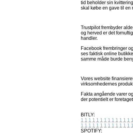
tid beholder sin kvitter
skal købe en gave til en 
Trustpilot frembyder ald
og herved er det fornufti
handler.
Facebook frembringer også
ses faktisk online butikk
samme måde burde benytte
Vores website finansieres
virksomhedernes produkte
Fakta angående varer og 
der potentielt er foretag
BITLY:
1
1
1
1
1
1
1
1
1
1
1
1
1
1
1
1
1
1
1
1
1
1
1
1
1
1
SPOTIFY: