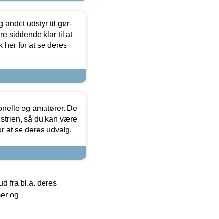
 andet udstyr til gør-
 siddende klar til at
 her for at se deres
ionelle og amatører. De
strien, så du kan være
or at se deres udvalg.
 fra bl.a. deres
mer og