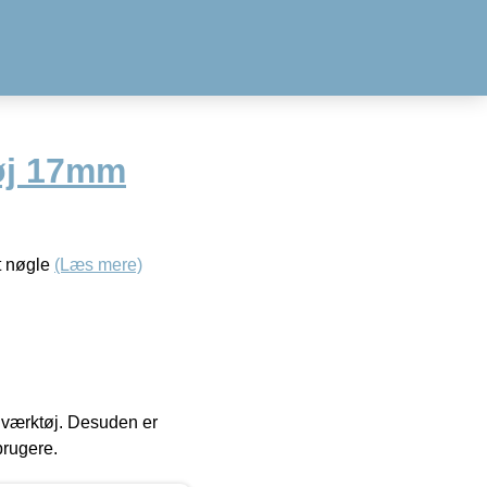
øj 17mm
t nøgle
(Læs mere)
 i værktøj. Desuden er
brugere.