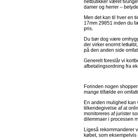
netbutikker været tvunget
damer og herrer – betydel
Men det kan til hver en ti
17mm 29851 inden du fær
pris.
Du bør dog være omhyggel
der virker enormt letkøbt
på den anden side omfatte
Generelt foreslår vi kort
afbetalingsordning fra ek
Forinden nogen shopper i
mange tilfælde en omfat
En anden mulighed kan væ
tilkendegivelse af at on
monitoreres af jurister s
dilemmaer i processen m
Ligeså rekommanderer vi 
købet, som eksempelvis d