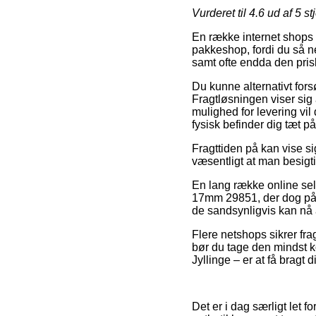
Vurderet til
4.6
ud af 5 st
En række internet shops yd
pakkeshop, fordi du så n
samt ofte endda den pris
Du kunne alternativt forsø
Fragtløsningen viser sig
mulighed for levering vil
fysisk befinder dig tæt p
Fragttiden på kan vise si
væsentligt at man besigt
En lang række online sel
17mm 29851, der dog påkræ
de sandsynligvis kan nå 
Flere netshops sikrer fr
bør du tage den mindst k
Jyllinge – er at få bragt 
Det er i dag særligt let fo