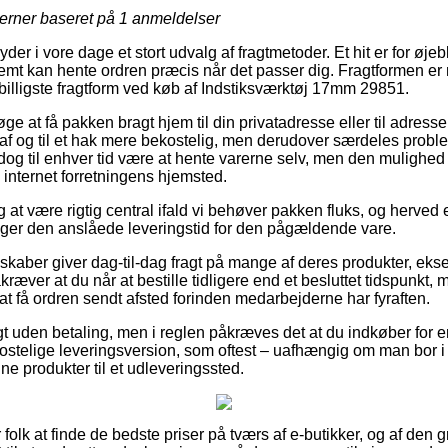
jerner baseret på
1
anmeldelser
er i vore dage et stort udvalg af fragtmetoder. Et hit er for øjebli
emt kan hente ordren præcis når det passer dig. Fragtformen er 
billigste fragtform ved køb af Indstiksværktøj 17mm 29851.
ge at få pakken bragt hjem til din privatadresse eller til adresse
 af og til et hak mere bekostelig, men derudover særdeles proble
 dog til enhver tid være at hente varerne selv, men den mulighed
å internet forretningens hjemsted.
g at være rigtig central ifald vi behøver pakken fluks, og herved
iger den anslåede leveringstid for den pågældende vare.
skaber giver dag-til-dag fragt på mange af deres produkter, eks
ver at du når at bestille tidligere end et besluttet tidspunkt, 
at få ordren sendt afsted forinden medarbejderne har fyraften.
agt uden betaling, men i reglen påkræves det at du indkøber fo
ostelige leveringsversion, som oftest – uafhængig om man bor i
dine produkter til et udleveringssted.
r folk at finde de bedste priser på tværs af e-butikker, og af den gr