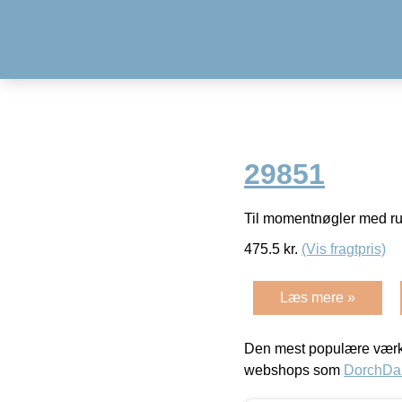
29851
Til momentnøgler med ru
475.5
kr.
(Vis fragtpris)
Læs mere »
Den mest populære værkt
webshops som
DorchDa