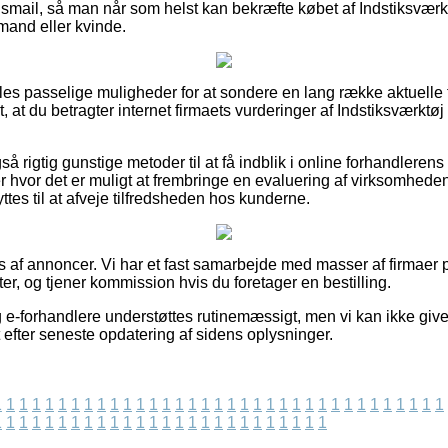
ingsmail, så man når som helst kan bekræfte købet af Indstiksv
mand eller kvinde.
eles passelige muligheder for at sondere en lang række aktuelle 
gt, at du betragter internet firmaets vurderinger af Indstiksværk
 rigtig gunstige metoder til at få indblik i online forhandleren
er hvor det er muligt at frembringe en evaluering af virksomheden
s til at afveje tilfredsheden hos kunderne.
 af annoncer. Vi har et fast samarbejde med masser af firmaer p
r, og tjener kommission hvis du foretager en bestilling.
e-forhandlere understøttes rutinemæssigt, men vi kan ikke give 
et efter seneste opdatering af sidens oplysninger.
1
1
1
1
1
1
1
1
1
1
1
1
1
1
1
1
1
1
1
1
1
1
1
1
1
1
1
1
1
1
1
1
1
1
1
1
1
1
1
1
1
1
1
1
1
1
1
1
1
1
1
1
1
1
1
1
1
1
1
1
1