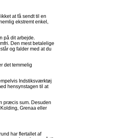
kket at få sendt til en
nemlig ekstremt enkel,
n på dit arbejde.
mfri. Den mest betalelige
 står og falder med at du
 er det temmelig
empelvis Indstiksværktøj
med hensynstagen til at
r en præcis sum. Desuden
 Kolding, Grenaa eller
und har flertallet af