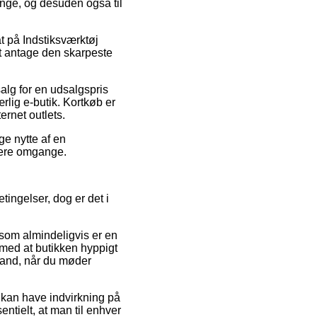
enge, og desuden også til
at på Indstiksværktøj
t antage den skarpeste
alg for en udsalgspris
ærlig e-butik. Kortkøb er
ernet outlets.
ge nytte af en
flere omgange.
ingelser, dog er det i
som almindeligvis er en
 med at butikken hyppigt
stand, når du møder
 kan have indvirkning på
ntielt, at man til enhver