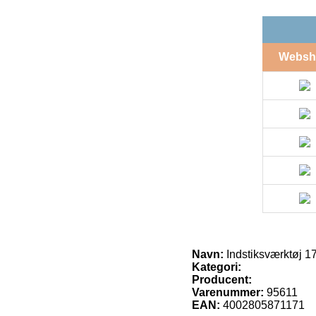
Websh
Navn:
Indstiksværktøj 
Kategori:
Producent:
Varenummer:
95611
EAN:
4002805871171