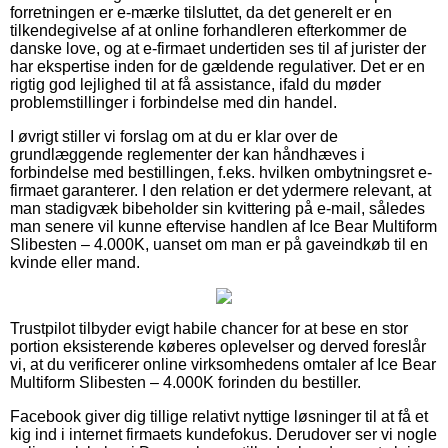
forretningen er e-mærke tilsluttet, da det generelt er en
tilkendegivelse af at online forhandleren efterkommer de
danske love, og at e-firmaet undertiden ses til af jurister der
har ekspertise inden for de gældende regulativer. Det er en
rigtig god lejlighed til at få assistance, ifald du møder
problemstillinger i forbindelse med din handel.
I øvrigt stiller vi forslag om at du er klar over de
grundlæggende reglementer der kan håndhæves i
forbindelse med bestillingen, f.eks. hvilken ombytningsret e-
firmaet garanterer. I den relation er det ydermere relevant, at
man stadigvæk bibeholder sin kvittering på e-mail, således
man senere vil kunne eftervise handlen af Ice Bear Multiform
Slibesten – 4.000K, uanset om man er på gaveindkøb til en
kvinde eller mand.
Trustpilot tilbyder evigt habile chancer for at bese en stor
portion eksisterende køberes oplevelser og derved foreslår
vi, at du verificerer online virksomhedens omtaler af Ice Bear
Multiform Slibesten – 4.000K forinden du bestiller.
Facebook giver dig tillige relativt nyttige løsninger til at få et
kig ind i internet firmaets kundefokus. Derudover ser vi nogle