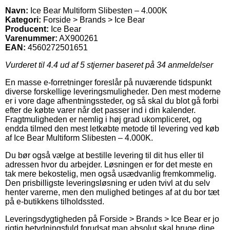
Navn:
Ice Bear Multiform Slibesten – 4.000K
Kategori:
Forside > Brands > Ice Bear
Producent:
Ice Bear
Varenummer:
AX900261
EAN:
4560272501651
Vurderet til
4.4
ud af 5 stjerner baseret på
34
anmeldelser
En masse e-forretninger foreslår på nuværende tidspunkt
diverse forskellige leveringsmuligheder. Den mest moderne
er i vore dage afhentningssteder, og så skal du blot gå forbi
efter de købte varer når det passer ind i din kalender.
Fragtmuligheden er nemlig i høj grad ukompliceret, og
endda tilmed den mest letkøbte metode til levering ved køb
af Ice Bear Multiform Slibesten – 4.000K.
Du bør også vælge at bestille levering til dit hus eller til
adressen hvor du arbejder. Løsningen er for det meste en
tak mere bekostelig, men også usædvanlig fremkommelig.
Den prisbilligste leveringsløsning er uden tvivl at du selv
henter varerne, men den mulighed betinges af at du bor tæt
på e-butikkens tilholdssted.
Leveringsdygtigheden på Forside > Brands > Ice Bear er jo
rigtig betydningsfuld forudsat man absolut skal bruge dine