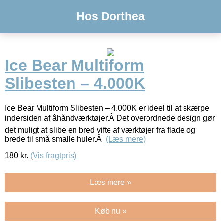
Hos Dorthea
Ice Bear Multiform
Slibesten – 4.000K
Ice Bear Multiform Slibesten – 4.000K er ideel til at skærpe
indersiden af âhåndværktøjer.Â Det overordnede design gør
det muligt at slibe en bred vifte af værktøjer fra flade og
brede til små smalle huler.Â
(Læs mere)
180
kr.
(Vis fragtpris)
Læs mere »
Køb nu »