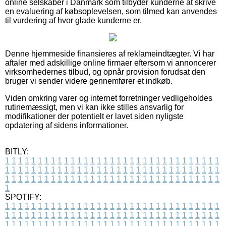
online selskaber i Danmark som tilbyder kunderne at skrive
en evaluering af købsoplevelsen, som tilmed kan anvendes
til vurdering af hvor glade kunderne er.
Denne hjemmeside finansieres af reklameindtægter. Vi har
aftaler med adskillige online firmaer eftersom vi annoncerer
virksomhedernes tilbud, og opnår provision forudsat den
bruger vi sender videre gennemfører et indkøb.
Viden omkring varer og internet forretninger vedligeholdes
rutinemæssigt, men vi kan ikke stilles ansvarlig for
modifikationer der potentielt er lavet siden nyligste
opdatering af sidens informationer.
BITLY:
1
1
1
1
1
1
1
1
1
1
1
1
1
1
1
1
1
1
1
1
1
1
1
1
1
1
1
1
1
1
1
1
1
1
1
1
1
1
1
1
1
1
1
1
1
1
1
1
1
1
1
1
1
1
1
1
1
1
1
1
1
1
1
1
1
1
1
1
1
1
1
1
1
1
1
1
1
1
1
1
1
1
1
1
1
1
1
1
1
1
1
1
1
1
1
1
1
1
1
1
SPOTIFY:
1
1
1
1
1
1
1
1
1
1
1
1
1
1
1
1
1
1
1
1
1
1
1
1
1
1
1
1
1
1
1
1
1
1
1
1
1
1
1
1
1
1
1
1
1
1
1
1
1
1
1
1
1
1
1
1
1
1
1
1
1
1
1
1
1
1
1
1
1
1
1
1
1
1
1
1
1
1
1
1
1
1
1
1
1
1
1
1
1
1
1
1
1
1
1
1
1
1
1