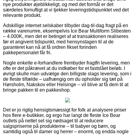
nye produkter øjeblikkeligt, og med det formål er det
særdeles fornuftigt at vi tjekker leveringstidspunktet ved det
relevante produkt.
Adskillige internet selskaber tilbyder dag-til-dag fragt på en
række varenumre, eksempelvis Ice Bear Multiform Slibesten
– 4.000K, men det er betinget af at transaktionen realiseres
før et angivent tidspunkt, med hensynstagen til at de
garanteret kan nå at få ordren fikset forinden
pakkepersonalet får fri.
Nogle enkelte e-forhandlere frembyder fragtfri levering, men
ofte er det påkrævet at du indkøber for et fastslået beløb. I
øvrigt skulle man udvælge den billigste slags levering, som i
de fleste tilfælde – uafhængig om du opholder sig tæt på
Hørsholm, Nakskov eller Helsinge – vil blive at få dem til at
bringe pakken til en pakkeshop.
Det er jo rigtig hensigtsmæssigt for folk at analysere priser
hos flere e-butikker, og ergo har langt de fleste Ice Bear
outlets på nettet set sig nødsaget til at reducere
salgspriserne på produkterne – til babyer og børn, og
samtidig også til damer og herrer – enormt, og endda nogle