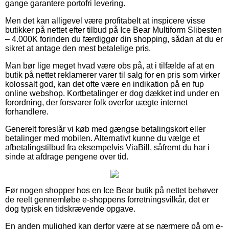
gange garantere portofri levering.
Men det kan alligevel være profitabelt at inspicere visse
butikker på nettet efter tilbud på Ice Bear Multiform Slibesten
– 4.000K forinden du færdiggør din shopping, sådan at du er
sikret at antage den mest betalelige pris.
Man bør lige meget hvad være obs på, at i tilfælde af at en
butik på nettet reklamerer varer til salg for en pris som virker
kolossalt god, kan det ofte være en indikation på en fup
online webshop. Kortbetalinger er dog dækket ind under en
forordning, der forsvarer folk overfor uægte internet
forhandlere.
Generelt foreslår vi køb med gængse betalingskort eller
betalinger med mobilen. Alternativt kunne du vælge et
afbetalingstilbud fra eksempelvis ViaBill, såfremt du har i
sinde at afdrage pengene over tid.
Før nogen shopper hos en Ice Bear butik på nettet behøver
de reelt gennemløbe e-shoppens forretningsvilkår, det er
dog typisk en tidskrævende opgave.
En anden mulighed kan derfor være at se nærmere på om e-