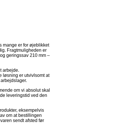
os mange er for øjeblikket
dig. Fragtmuligheden er
p- og geringssav 210 mm –
it arbejde.
 løsning er utvivlsomt at
arbejdslager.
mmende om vi absolut skal
tede leveringstid ved den
produkter, eksempelvis
v om at bestillingen
 varen sendt afsted før