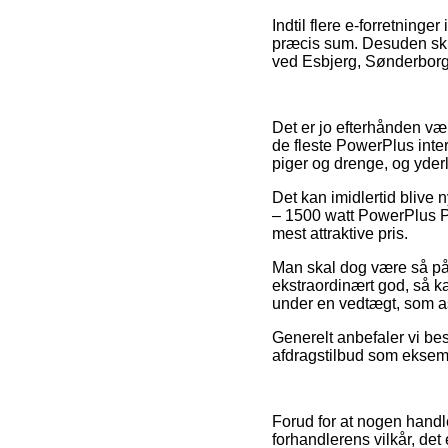
Indtil flere e-forretninge
præcis sum. Desuden sku
ved Esbjerg, Sønderborg e
Det er jo efterhånden væl
de fleste PowerPlus inter
piger og drenge, og yder
Det kan imidlertid blive 
– 1500 watt PowerPlus P
mest attraktive pris.
Man skal dog være så påv
ekstraordinært god, så ka
under en vedtægt, som as
Generelt anbefaler vi be
afdragstilbud som eksempe
Forud for at nogen handl
forhandlerens vilkår, de