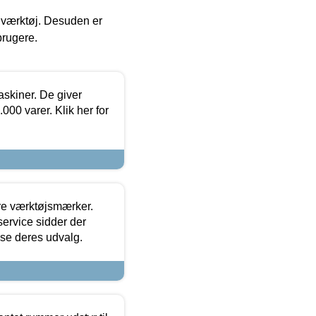
 i værktøj. Desuden er
brugere.
askiner. De giver
000 varer. Klik her for
ore værktøjsmærker.
ervice sidder der
t se deres udvalg.