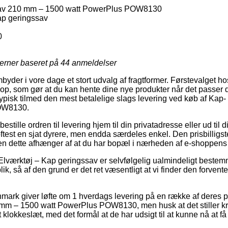
av 210 mm – 1500 watt PowerPlus POW8130
ap geringssav
0
jerner baseret på
44
anmeldelser
mbyder i vore dage et stort udvalg af fragtformer. Førstevalget h
hop, som gør at du kan hente dine nye produkter når det passer 
t typisk tilmed den mest betalelige slags levering ved køb af Ka
OW8130.
stille ordren til levering hjem til din privatadresse eller ud til d
test en sjat dyrere, men endda særdeles enkel. Den prisbilligste
en dette afhænger af at du har bopæl i nærheden af e-shoppens 
Elværktøj – Kap geringssav er selvfølgelig ualmindeligt beste
ik, så af den grund er det ret væsentligt at vi finder den forven
anmark giver løfte om 1 hverdags levering på en række af deres 
mm – 1500 watt PowerPlus POW8130, men husk at det stiller kra
t klokkeslæt, med det formål at de har udsigt til at kunne nå at få