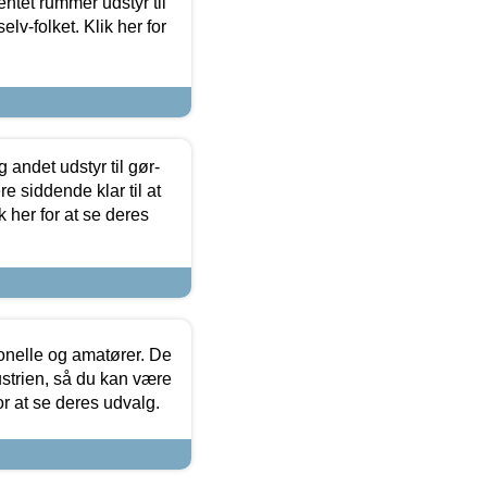
entet rummer udstyr til
lv-folket. Klik her for
 andet udstyr til gør-
 siddende klar til at
 her for at se deres
ionelle og amatører. De
strien, så du kan være
or at se deres udvalg.