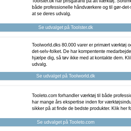
Toolster.dk har prisgaranti på alt værktøj. Sortim
både professionelle håndværkere og til gør-det-se
at se deres udvalg.
Se udvalget på Toolster.dk
Toolworld.dks 80.000 varer er primært værktøj og
det-selv-folket. De har kompentente medarbejdere
hjælpe dig, så tøv ikke med at kontakte dem. Klik
udvalg.
Se udvalget på Toolworld.dk
Tooleto.com forhandler værktøj til både profess
har mange års ekspertise inden for værktøjsindu
sikker på at finde de bedste produkter. Klik her f
Se udvalget på Tooleto.com