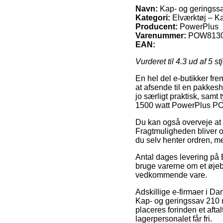
Navn:
Kap- og geringss
Kategori:
Elværktøj – K
Producent:
PowerPlus
Varenummer:
POW813
EAN:
Vurderet til
4.3
ud af 5 st
En hel del e-butikker fre
at afsende til en pakkes
jo særligt praktisk, sam
1500 watt PowerPlus P
Du kan også overveje at be
Fragtmuligheden bliver of
du selv henter ordren, m
Antal dages levering på 
bruge varerne om et øjebl
vedkommende vare.
Adskillige e-firmaer i D
Kap- og geringssav 210 
placeres forinden et aftal
lagerpersonalet får fri.