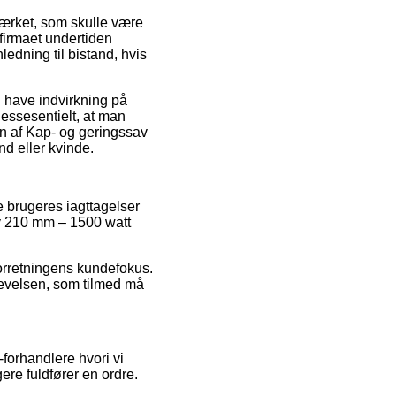
ærket, som skulle være
 firmaet undertiden
ledning til bistand, hvis
 have indvirkning på
e essesentielt, at man
en af Kap- og geringssav
 eller kvinde.
e brugeres iagttagelser
sav 210 mm – 1500 watt
 forretningens kundefokus.
levelsen, som tilmed må
forhandlere hvori vi
ere fuldfører en ordre.