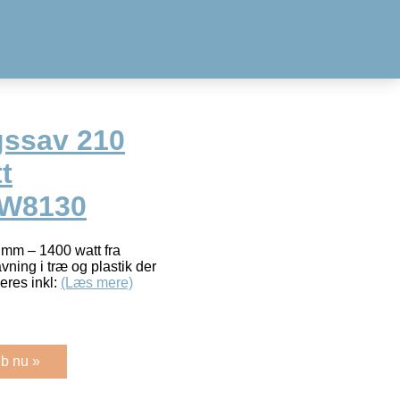
gssav 210
t
OW8130
 mm – 1400 watt fra
vning i træ og plastik der
eres inkl:
(Læs mere)
b nu »