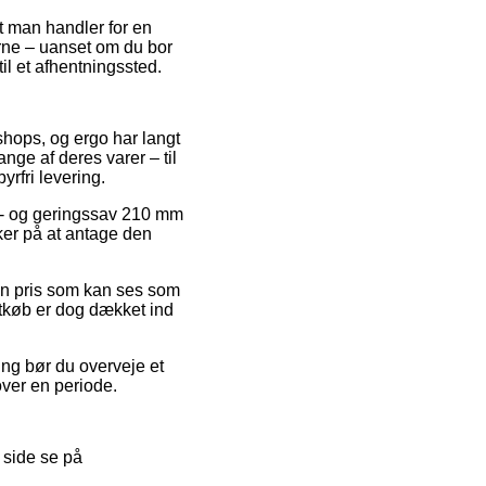
at man handler for en
rne – uanset om du bor
il et afhentningssted.
 shops, og ergo har langt
nge af deres varer – til
rfri levering.
Kap- og geringssav 210 mm
er på at antage den
 en pris som kan ses som
rtkøb er dog dækket ind
ing bør du overveje et
over en periode.
 side se på