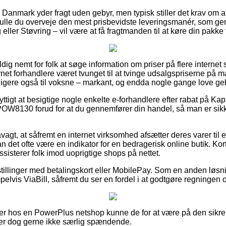
r i Danmark yder fragt uden gebyr, men typisk stiller det krav om 
lle du overveje den mest prisbevidste leveringsmanér, som ge
ller Støvring – vil være at få fragtmanden til at køre din pakke t
dig nemt for folk at søge information om priser på flere internet
net forhandlere været tvunget til at tvinge udsalgspriserne på ma
ligere også til voksne – markant, og endda nogle gange love geby
nyttigt at besigtige nogle enkelte e-forhandlere efter rabat på 
OW8130 forud for at du gennemfører din handel, så man er sikk
agt, at såfremt en internet virksomhed afsætter deres varer til
n det ofte være en indikator for en bedragerisk online butik. Ko
sisterer folk imod uoprigtige shops på nettet.
stillinger med betalingskort eller MobilePay. Som en anden løsn
lvis ViaBill, såfremt du ser en fordel i at godtgøre regningen 
er hos en PowerPlus netshop kunne de for at være på den sikre
t er dog gerne ikke særlig spændende.