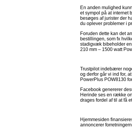
En anden mulighed kunne
et sympol på at internet 
besøges af jurister der h
du oplever problemer i p
Foruden dette kan det an
bestillingen, som fx hvilk
stadigvæk bibeholder ens
210 mm – 1500 watt Pow
Trustpilot indebærer nog
og derfor går vi ind for,
PowerPlus POW8130 for
Facebook genererer desude
Herinde ses en række onl
drages fordel af til at få
Hjemmesiden finansieres 
annoncerer forretningerne