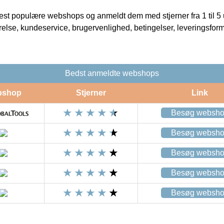
t populære webshops og anmeldt dem med stjerner fra 1 til 5 ud
rrelse, kundeservice, brugervenlighed, betingelser, leveringsfor
Bedst anmeldte webshops
bshop
Stjerner
Link
Besøg websh
Besøg websh
Besøg websh
Besøg websh
Besøg websh