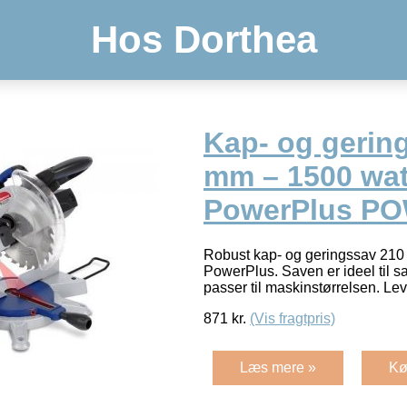
Hos Dorthea
Kap- og gerin
mm – 1500 wat
PowerPlus P
Robust kap- og geringssav 210
PowerPlus. Saven er ideel til sa
passer til maskinstørrelsen. Lev
871
kr.
(Vis fragtpris)
Læs mere »
Kø