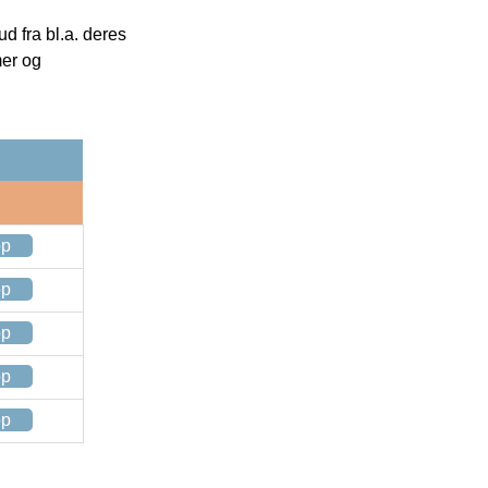
 fra bl.a. deres
mer og
op
op
op
op
op