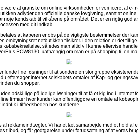
 være at granske om online virksomheden er verificeret af e-m
butikken adlyder den officielle danske lovgivning, samt at online
ar nøje kendskab til vilkårene på området. Det er en rigtig god an
rocessen med dit indkøb.
befales at køberen er obs på de vigtigste bestemmelser der kan
en ombytningsret netbutikken tilsikrer. I den relation er det tillig
 købsbekræftelse, således man altid vil kunne eftervise handl
erPlus POW8130, uafhængig om man er på shopping til en mand
enlunde fine løsninger til at sondere en stor gruppe eksisterend
 at du eftersøger internet selskabets omtaler af Kap- og gerings
inden du shopper.
n adskillige pålidelige løsninger til at få et kig ind i internet
ine firmaer hvor kunder kan offentliggøre en omtale af købsop
 et indblik i tilfredsheden hos kunderne.
af reklameindtægter. Vi har et tæt samarbejde med et hold af e-
s tilbud, og får godtgørelse under forudsætning af at vores brug