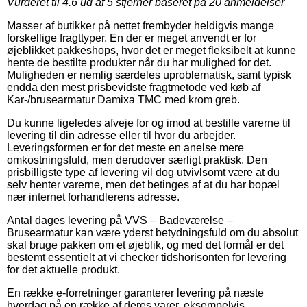
Vurderet til
4.6
ud af 5 stjerner baseret på
20
anmeldelser
Masser af butikker på nettet frembyder heldigvis mange
forskellige fragttyper. En der er meget anvendt er for
øjeblikket pakkeshops, hvor det er meget fleksibelt at kunne
hente de bestilte produkter når du har mulighed for det.
Muligheden er nemlig særdeles uproblematisk, samt typisk
endda den mest prisbevidste fragtmetode ved køb af
Kar-/brusearmatur Damixa TMC med krom greb.
Du kunne ligeledes afveje for og imod at bestille varerne til
levering til din adresse eller til hvor du arbejder.
Leveringsformen er for det meste en anelse mere
omkostningsfuld, men derudover særligt praktisk. Den
prisbilligste type af levering vil dog utvivlsomt være at du
selv henter varerne, men det betinges af at du har bopæl
nær internet forhandlerens adresse.
Antal dages levering på VVS – Badeværelse –
Brusearmatur kan være yderst betydningsfuld om du absolut
skal bruge pakken om et øjeblik, og med det formål er det
bestemt essentielt at vi checker tidshorisonten for levering
for det aktuelle produkt.
En række e-forretninger garanterer levering på næste
hverdag på en række af deres varer, eksempelvis