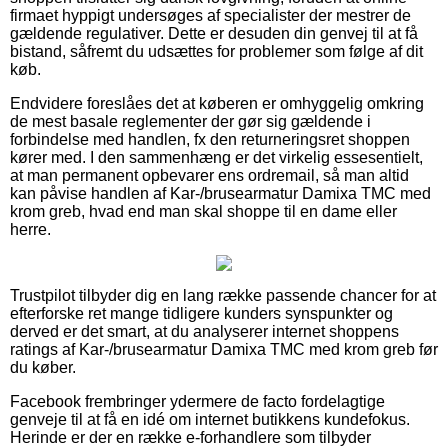
firmaet hyppigt undersøges af specialister der mestrer de
gældende regulativer. Dette er desuden din genvej til at få
bistand, såfremt du udsættes for problemer som følge af dit
køb.
Endvidere foreslåes det at køberen er omhyggelig omkring
de mest basale reglementer der gør sig gældende i
forbindelse med handlen, fx den returneringsret shoppen
kører med. I den sammenhæng er det virkelig essesentielt,
at man permanent opbevarer ens ordremail, så man altid
kan påvise handlen af Kar-/brusearmatur Damixa TMC med
krom greb, hvad end man skal shoppe til en dame eller
herre.
Trustpilot tilbyder dig en lang række passende chancer for at
efterforske ret mange tidligere kunders synspunkter og
derved er det smart, at du analyserer internet shoppens
ratings af Kar-/brusearmatur Damixa TMC med krom greb før
du køber.
Facebook frembringer ydermere de facto fordelagtige
genveje til at få en idé om internet butikkens kundefokus.
Herinde er der en række e-forhandlere som tilbyder