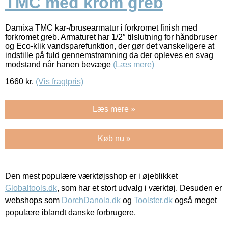
TMC med krom greb
Damixa TMC kar-/brusearmatur i forkromet finish med
forkromet greb. Armaturet har 1/2″ tilslutning for håndbruser
og Eco-klik vandsparefunktion, der gør det vanskeligere at
indstille på fuld gennemstrømning da der opleves en svag
modstand når hanen bevæge
(Læs mere)
1660
kr.
(Vis fragtpris)
Læs mere »
Køb nu »
Den mest populære værktøjsshop er i øjeblikket
Globaltools.dk
, som har et stort udvalg i værktøj. Desuden er
webshops som
DorchDanola.dk
og
Toolster.dk
også meget
populære iblandt danske forbrugere.