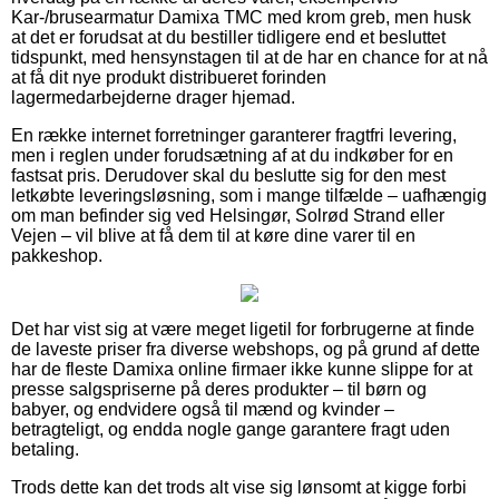
Kar-/brusearmatur Damixa TMC med krom greb, men husk
at det er forudsat at du bestiller tidligere end et besluttet
tidspunkt, med hensynstagen til at de har en chance for at nå
at få dit nye produkt distribueret forinden
lagermedarbejderne drager hjemad.
En række internet forretninger garanterer fragtfri levering,
men i reglen under forudsætning af at du indkøber for en
fastsat pris. Derudover skal du beslutte sig for den mest
letkøbte leveringsløsning, som i mange tilfælde – uafhængig
om man befinder sig ved Helsingør, Solrød Strand eller
Vejen – vil blive at få dem til at køre dine varer til en
pakkeshop.
Det har vist sig at være meget ligetil for forbrugerne at finde
de laveste priser fra diverse webshops, og på grund af dette
har de fleste Damixa online firmaer ikke kunne slippe for at
presse salgspriserne på deres produkter – til børn og
babyer, og endvidere også til mænd og kvinder –
betragteligt, og endda nogle gange garantere fragt uden
betaling.
Trods dette kan det trods alt vise sig lønsomt at kigge forbi