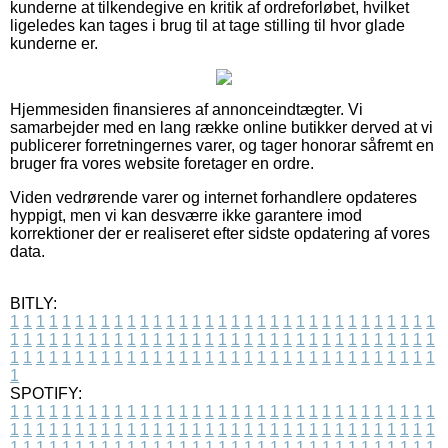
kunderne at tilkendegive en kritik af ordreforløbet, hvilket
ligeledes kan tages i brug til at tage stilling til hvor glade
kunderne er.
Hjemmesiden finansieres af annonceindtægter. Vi
samarbejder med en lang række online butikker derved at vi
publicerer forretningernes varer, og tager honorar såfremt en
bruger fra vores website foretager en ordre.
Viden vedrørende varer og internet forhandlere opdateres
hyppigt, men vi kan desværre ikke garantere imod
korrektioner der er realiseret efter sidste opdatering af vores
data.
BITLY:
1
1
1
1
1
1
1
1
1
1
1
1
1
1
1
1
1
1
1
1
1
1
1
1
1
1
1
1
1
1
1
1
1
1
1
1
1
1
1
1
1
1
1
1
1
1
1
1
1
1
1
1
1
1
1
1
1
1
1
1
1
1
1
1
1
1
1
1
1
1
1
1
1
1
1
1
1
1
1
1
1
1
1
1
1
1
1
1
1
1
1
1
1
1
1
1
1
1
1
1
SPOTIFY:
1
1
1
1
1
1
1
1
1
1
1
1
1
1
1
1
1
1
1
1
1
1
1
1
1
1
1
1
1
1
1
1
1
1
1
1
1
1
1
1
1
1
1
1
1
1
1
1
1
1
1
1
1
1
1
1
1
1
1
1
1
1
1
1
1
1
1
1
1
1
1
1
1
1
1
1
1
1
1
1
1
1
1
1
1
1
1
1
1
1
1
1
1
1
1
1
1
1
1