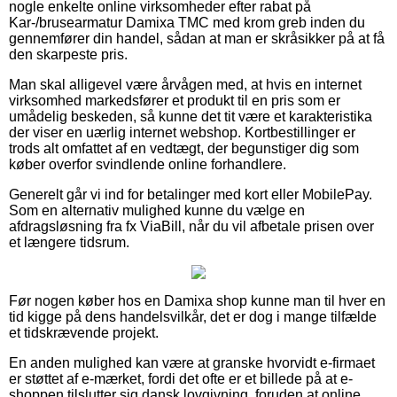
nogle enkelte online virksomheder efter rabat på
Kar-/brusearmatur Damixa TMC med krom greb inden du
gennemfører din handel, sådan at man er skråsikker på at få
den skarpeste pris.
Man skal alligevel være årvågen med, at hvis en internet
virksomhed markedsfører et produkt til en pris som er
umådelig beskeden, så kunne det tit være et karakteristika
der viser en uærlig internet webshop. Kortbestillinger er
trods alt omfattet af en vedtægt, der begunstiger dig som
køber overfor svindlende online forhandlere.
Generelt går vi ind for betalinger med kort eller MobilePay.
Som en alternativ mulighed kunne du vælge en
afdragsløsning fra fx ViaBill, når du vil afbetale prisen over
et længere tidsrum.
Før nogen køber hos en Damixa shop kunne man til hver en
tid kigge på dens handelsvilkår, det er dog i mange tilfælde
et tidskrævende projekt.
En anden mulighed kan være at granske hvorvidt e-firmaet
er støttet af e-mærket, fordi det ofte er et billede på at e-
shoppen tilslutter sig dansk lovgivning, foruden at online