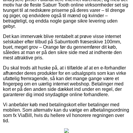
motiv har de fleste Saburr Tooth online virksomheder set sig
tvunget til at nedskære priserne på deres varer – til drenge
og piger, og endvidere også til mænd og kvinder –
betragteligt, og endda nogle gange sikre levering uden
gebyr.
Det kan immervæk blive rentabelt at prøve visse internet
selskaber efter tilbud på Saburrtooth fræseskive 100mm,
buet, meget grov – Orange før du gennemfører dit køb,
således at man er på den sikre side med at indhente den
mest attraktive pris.
Du skal trods alt huske på, at i tilfælde af at en e-forhandler
afhænder deres produkter for en udsalgspris som kan virke
ufattelig fremragende, så kan det mange gange være et
fingerpeg om en uærlig internet webshop. Betalinger med
kort er på den anden side dækket ind under en regel, der
garanterer dig imod snydagtige online forhandlere.
Vi anbefaler køb med betalingskort eller betalinger med
mobilen. Som alternativ kan du vælge en afbetalingsordning
som fx ViaBill, hvis du hellere vil honorere regningen over
tid.