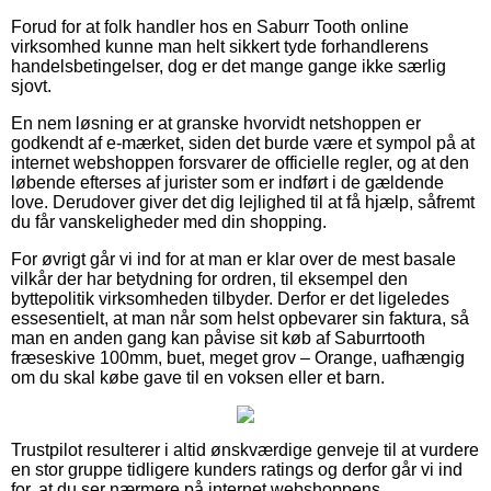
Forud for at folk handler hos en Saburr Tooth online
virksomhed kunne man helt sikkert tyde forhandlerens
handelsbetingelser, dog er det mange gange ikke særlig
sjovt.
En nem løsning er at granske hvorvidt netshoppen er
godkendt af e-mærket, siden det burde være et sympol på at
internet webshoppen forsvarer de officielle regler, og at den
løbende efterses af jurister som er indført i de gældende
love. Derudover giver det dig lejlighed til at få hjælp, såfremt
du får vanskeligheder med din shopping.
For øvrigt går vi ind for at man er klar over de mest basale
vilkår der har betydning for ordren, til eksempel den
byttepolitik virksomheden tilbyder. Derfor er det ligeledes
essesentielt, at man når som helst opbevarer sin faktura, så
man en anden gang kan påvise sit køb af Saburrtooth
fræseskive 100mm, buet, meget grov – Orange, uafhængig
om du skal købe gave til en voksen eller et barn.
Trustpilot resulterer i altid ønskværdige genveje til at vurdere
en stor gruppe tidligere kunders ratings og derfor går vi ind
for, at du ser nærmere på internet webshoppens