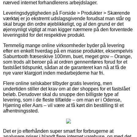
nærved internet forhandlerens arbejdslager.
Leveringsdygtigheden på Forside > Produkter > Skærende
værktøj er jo ekstremt udslagsgivende forudsat man står og
skal bruge din ordre øjeblikkeligt, og af den grund er det
øjensynligt vigtigt at man kigger nærmere på den forventede
leveringstid for det respektive produkt.
Temmelig mange online virksomheder byder på levering
efter en enkelt hverdag på en masse produkter, eksempelvis
Saburrtooth fræseskive 100mm, buet, meget grov – Orange,
som trods alt beroer på at ordren gennemføres forud for et
fastslået tidspunkt, sådan at de garanteret kan nå at få de
nye varer klargjort inden medarbejderne har fri.
Flere online selskaber tilbyder gratis levering, men
undertiden stiller det krav om at der shoppes for et fastslået
beløb. Derudover skal du snuppe den billigste type af
levering, som i de fleste tilfælde – om man er i Odense,
Hjørring eller Aars – vil være at få kørt din bestilling til et
afhentningssted.
Det er jo efterhånden super smart for forbrugerne at
analysere priser i blandt flere internet varehuse, og med det