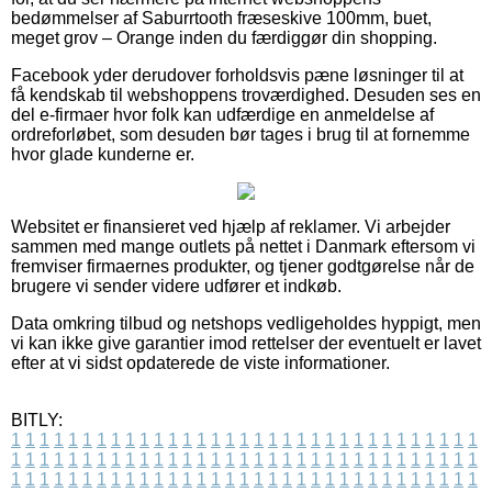
bedømmelser af Saburrtooth fræseskive 100mm, buet,
meget grov – Orange inden du færdiggør din shopping.
Facebook yder derudover forholdsvis pæne løsninger til at
få kendskab til webshoppens troværdighed. Desuden ses en
del e-firmaer hvor folk kan udfærdige en anmeldelse af
ordreforløbet, som desuden bør tages i brug til at fornemme
hvor glade kunderne er.
Websitet er finansieret ved hjælp af reklamer. Vi arbejder
sammen med mange outlets på nettet i Danmark eftersom vi
fremviser firmaernes produkter, og tjener godtgørelse når de
brugere vi sender videre udfører et indkøb.
Data omkring tilbud og netshops vedligeholdes hyppigt, men
vi kan ikke give garantier imod rettelser der eventuelt er lavet
efter at vi sidst opdaterede de viste informationer.
BITLY:
1
1
1
1
1
1
1
1
1
1
1
1
1
1
1
1
1
1
1
1
1
1
1
1
1
1
1
1
1
1
1
1
1
1
1
1
1
1
1
1
1
1
1
1
1
1
1
1
1
1
1
1
1
1
1
1
1
1
1
1
1
1
1
1
1
1
1
1
1
1
1
1
1
1
1
1
1
1
1
1
1
1
1
1
1
1
1
1
1
1
1
1
1
1
1
1
1
1
1