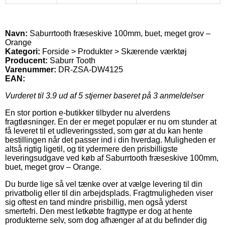
Navn:
Saburrtooth fræseskive 100mm, buet, meget grov –
Orange
Kategori:
Forside > Produkter > Skærende værktøj
Producent:
Saburr Tooth
Varenummer:
DR-ZSA-DW4125
EAN:
Vurderet til
3.9
ud af 5 stjerner baseret på
3
anmeldelser
En stor portion e-butikker tilbyder nu alverdens
fragtløsninger. En der er meget populær er nu om stunder at
få leveret til et udleveringssted, som gør at du kan hente
bestillingen når det passer ind i din hverdag. Muligheden er
altså rigtig ligetil, og tit ydermere den prisbilligste
leveringsudgave ved køb af Saburrtooth fræseskive 100mm,
buet, meget grov – Orange.
Du burde lige så vel tænke over at vælge levering til din
privatbolig eller til din arbejdsplads. Fragtmuligheden viser
sig oftest en tand mindre prisbillig, men også yderst
smertefri. Den mest letkøbte fragttype er dog at hente
produkterne selv, som dog afhænger af at du befinder dig