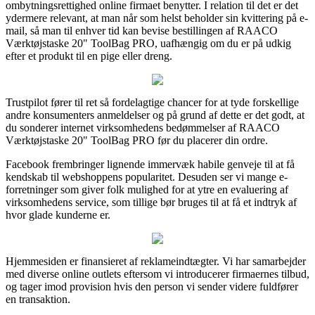
ombytningsrettighed online firmaet benytter. I relation til det er det
ydermere relevant, at man når som helst beholder sin kvittering på e-
mail, så man til enhver tid kan bevise bestillingen af RAACO
Værktøjstaske 20" ToolBag PRO, uafhængig om du er på udkig
efter et produkt til en pige eller dreng.
Trustpilot fører til ret så fordelagtige chancer for at tyde forskellige
andre konsumenters anmeldelser og på grund af dette er det godt, at
du sonderer internet virksomhedens bedømmelser af RAACO
Værktøjstaske 20" ToolBag PRO før du placerer din ordre.
Facebook frembringer lignende immervæk habile genveje til at få
kendskab til webshoppens popularitet. Desuden ser vi mange e-
forretninger som giver folk mulighed for at ytre en evaluering af
virksomhedens service, som tillige bør bruges til at få et indtryk af
hvor glade kunderne er.
Hjemmesiden er finansieret af reklameindtægter. Vi har samarbejder
med diverse online outlets eftersom vi introducerer firmaernes tilbud,
og tager imod provision hvis den person vi sender videre fuldfører
en transaktion.