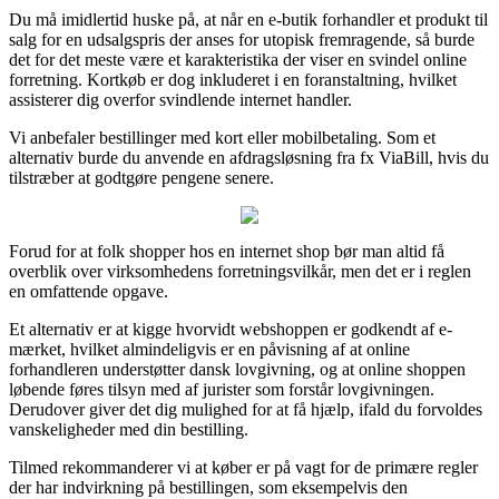
Du må imidlertid huske på, at når en e-butik forhandler et produkt til
salg for en udsalgspris der anses for utopisk fremragende, så burde
det for det meste være et karakteristika der viser en svindel online
forretning. Kortkøb er dog inkluderet i en foranstaltning, hvilket
assisterer dig overfor svindlende internet handler.
Vi anbefaler bestillinger med kort eller mobilbetaling. Som et
alternativ burde du anvende en afdragsløsning fra fx ViaBill, hvis du
tilstræber at godtgøre pengene senere.
Forud for at folk shopper hos en internet shop bør man altid få
overblik over virksomhedens forretningsvilkår, men det er i reglen
en omfattende opgave.
Et alternativ er at kigge hvorvidt webshoppen er godkendt af e-
mærket, hvilket almindeligvis er en påvisning af at online
forhandleren understøtter dansk lovgivning, og at online shoppen
løbende føres tilsyn med af jurister som forstår lovgivningen.
Derudover giver det dig mulighed for at få hjælp, ifald du forvoldes
vanskeligheder med din bestilling.
Tilmed rekommanderer vi at køber er på vagt for de primære regler
der har indvirkning på bestillingen, som eksempelvis den