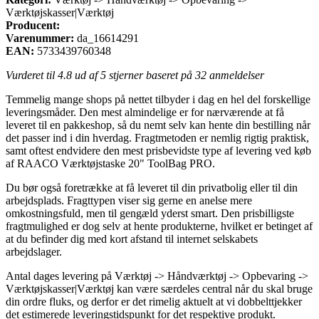
Værktøjskasser|Værktøj
Producent:
Varenummer:
da_16614291
EAN:
5733439760348
Vurderet til
4.8
ud af 5 stjerner baseret på
32
anmeldelser
Temmelig mange shops på nettet tilbyder i dag en hel del forskellige
leveringsmåder. Den mest almindelige er for nærværende at få
leveret til en pakkeshop, så du nemt selv kan hente din bestilling når
det passer ind i din hverdag. Fragtmetoden er nemlig rigtig praktisk,
samt oftest endvidere den mest prisbevidste type af levering ved køb
af RAACO Værktøjstaske 20" ToolBag PRO.
Du bør også foretrække at få leveret til din privatbolig eller til din
arbejdsplads. Fragttypen viser sig gerne en anelse mere
omkostningsfuld, men til gengæld yderst smart. Den prisbilligste
fragtmulighed er dog selv at hente produkterne, hvilket er betinget af
at du befinder dig med kort afstand til internet selskabets
arbejdslager.
Antal dages levering på Værktøj -> Håndværktøj -> Opbevaring ->
Værktøjskasser|Værktøj kan være særdeles central når du skal bruge
din ordre fluks, og derfor er det rimelig aktuelt at vi dobbelttjekker
det estimerede leveringstidspunkt for det respektive produkt.