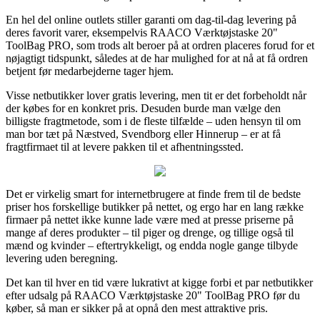
En hel del online outlets stiller garanti om dag-til-dag levering på
deres favorit varer, eksempelvis RAACO Værktøjstaske 20"
ToolBag PRO, som trods alt beroer på at ordren placeres forud for et
nøjagtigt tidspunkt, således at de har mulighed for at nå at få ordren
betjent før medarbejderne tager hjem.
Visse netbutikker lover gratis levering, men tit er det forbeholdt når
der købes for en konkret pris. Desuden burde man vælge den
billigste fragtmetode, som i de fleste tilfælde – uden hensyn til om
man bor tæt på Næstved, Svendborg eller Hinnerup – er at få
fragtfirmaet til at levere pakken til et afhentningssted.
Det er virkelig smart for internetbrugere at finde frem til de bedste
priser hos forskellige butikker på nettet, og ergo har en lang række
firmaer på nettet ikke kunne lade være med at presse priserne på
mange af deres produkter – til piger og drenge, og tillige også til
mænd og kvinder – eftertrykkeligt, og endda nogle gange tilbyde
levering uden beregning.
Det kan til hver en tid være lukrativt at kigge forbi et par netbutikker
efter udsalg på RAACO Værktøjstaske 20" ToolBag PRO før du
køber, så man er sikker på at opnå den mest attraktive pris.