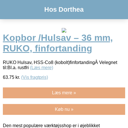
Hos Dorthea
Kopbor /Hulsav – 36 mm,
RUKO, finfortanding
RUKO Hulsav, HSS-Co8 (kobolt)finfortandingÂ Velegnet
til:Bl.a. rustfri
(Læs mere)
63.75
kr.
(Vis fragtpris)
Læs mere »
Køb nu »
Den mest populære værktøjsshop er i øjeblikket