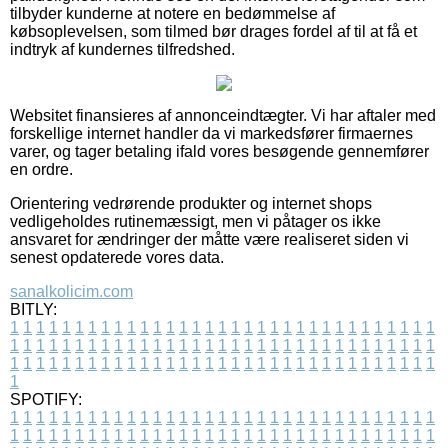
tilbyder kunderne at notere en bedømmelse af
købsoplevelsen, som tilmed bør drages fordel af til at få et
indtryk af kundernes tilfredshed.
Websitet finansieres af annonceindtægter. Vi har aftaler med
forskellige internet handler da vi markedsfører firmaernes
varer, og tager betaling ifald vores besøgende gennemfører
en ordre.
Orientering vedrørende produkter og internet shops
vedligeholdes rutinemæssigt, men vi påtager os ikke
ansvaret for ændringer der måtte være realiseret siden vi
senest opdaterede vores data.
sanalkolicim.com
BITLY:
1
1
1
1
1
1
1
1
1
1
1
1
1
1
1
1
1
1
1
1
1
1
1
1
1
1
1
1
1
1
1
1
1
1
1
1
1
1
1
1
1
1
1
1
1
1
1
1
1
1
1
1
1
1
1
1
1
1
1
1
1
1
1
1
1
1
1
1
1
1
1
1
1
1
1
1
1
1
1
1
1
1
1
1
1
1
1
1
1
1
1
1
1
1
1
1
1
1
1
1
SPOTIFY:
1
1
1
1
1
1
1
1
1
1
1
1
1
1
1
1
1
1
1
1
1
1
1
1
1
1
1
1
1
1
1
1
1
1
1
1
1
1
1
1
1
1
1
1
1
1
1
1
1
1
1
1
1
1
1
1
1
1
1
1
1
1
1
1
1
1