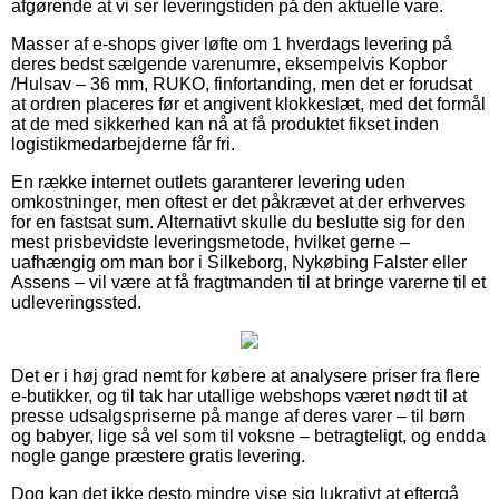
afgørende at vi ser leveringstiden på den aktuelle vare.
Masser af e-shops giver løfte om 1 hverdags levering på
deres bedst sælgende varenumre, eksempelvis Kopbor
/Hulsav – 36 mm, RUKO, finfortanding, men det er forudsat
at ordren placeres før et angivent klokkeslæt, med det formål
at de med sikkerhed kan nå at få produktet fikset inden
logistikmedarbejderne får fri.
En række internet outlets garanterer levering uden
omkostninger, men oftest er det påkrævet at der erhverves
for en fastsat sum. Alternativt skulle du beslutte sig for den
mest prisbevidste leveringsmetode, hvilket gerne –
uafhængig om man bor i Silkeborg, Nykøbing Falster eller
Assens – vil være at få fragtmanden til at bringe varerne til et
udleveringssted.
Det er i høj grad nemt for købere at analysere priser fra flere
e-butikker, og til tak har utallige webshops været nødt til at
presse udsalgspriserne på mange af deres varer – til børn
og babyer, lige så vel som til voksne – betragteligt, og endda
nogle gange præstere gratis levering.
Dog kan det ikke desto mindre vise sig lukrativt at eftergå