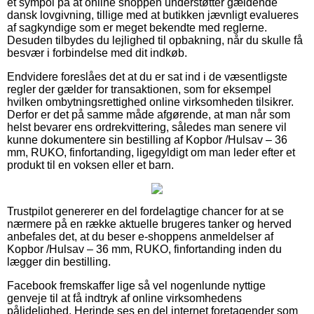
et sympol på at online shoppen understøtter gældende
dansk lovgivning, tillige med at butikken jævnligt evalueres
af sagkyndige som er meget bekendte med reglerne.
Desuden tilbydes du lejlighed til opbakning, når du skulle få
besvær i forbindelse med dit indkøb.
Endvidere foreslåes det at du er sat ind i de væsentligste
regler der gælder for transaktionen, som for eksempel
hvilken ombytningsrettighed online virksomheden tilsikrer.
Derfor er det på samme måde afgørende, at man når som
helst bevarer ens ordrekvittering, således man senere vil
kunne dokumentere sin bestilling af Kopbor /Hulsav – 36
mm, RUKO, finfortanding, ligegyldigt om man leder efter et
produkt til en voksen eller et barn.
Trustpilot genererer en del fordelagtige chancer for at se
nærmere på en række aktuelle brugeres tanker og herved
anbefales det, at du beser e-shoppens anmeldelser af
Kopbor /Hulsav – 36 mm, RUKO, finfortanding inden du
lægger din bestilling.
Facebook fremskaffer lige så vel nogenlunde nyttige
genveje til at få indtryk af online virksomhedens
pålidelighed. Herinde ses en del internet foretagender som