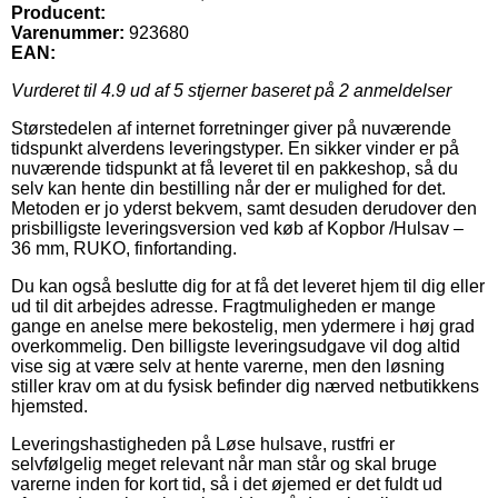
Producent:
Varenummer:
923680
EAN:
Vurderet til
4.9
ud af 5 stjerner baseret på
2
anmeldelser
Størstedelen af internet forretninger giver på nuværende
tidspunkt alverdens leveringstyper. En sikker vinder er på
nuværende tidspunkt at få leveret til en pakkeshop, så du
selv kan hente din bestilling når der er mulighed for det.
Metoden er jo yderst bekvem, samt desuden derudover den
prisbilligste leveringsversion ved køb af Kopbor /Hulsav –
36 mm, RUKO, finfortanding.
Du kan også beslutte dig for at få det leveret hjem til dig eller
ud til dit arbejdes adresse. Fragtmuligheden er mange
gange en anelse mere bekostelig, men ydermere i høj grad
overkommelig. Den billigste leveringsudgave vil dog altid
vise sig at være selv at hente varerne, men den løsning
stiller krav om at du fysisk befinder dig nærved netbutikkens
hjemsted.
Leveringshastigheden på Løse hulsave, rustfri er
selvfølgelig meget relevant når man står og skal bruge
varerne inden for kort tid, så i det øjemed er det fuldt ud