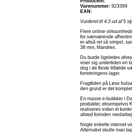
Producent:
Varenummer:
923399
EAN:
Vurderet til
4.3
ud af 5 st
Flere online virksomheder
for nærværende afhentnin
er altså ret så simpel, 
38 mm, Mandrex.
Du burde ligeledes afveje
viser sig undertiden en t
dog i de fleste tilfælde 
forretningens lager.
Fragttiden på Løse hulsa
den grund er det komple
En masse e-butikker i D
produkter, eksempelvis K
realiseres inden et konkr
afsted forinden medarbej
Nogle enkelte internet vir
Alternativt skulle man ta