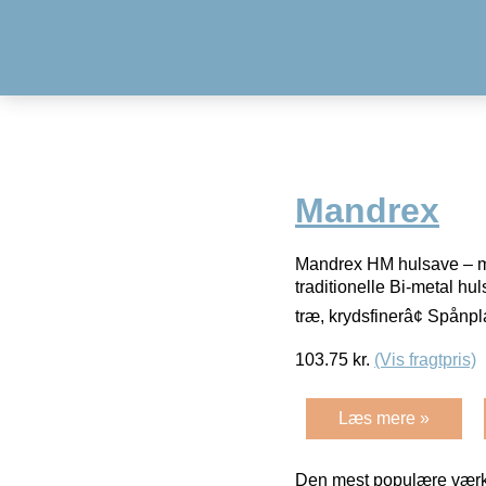
Mandrex
Mandrex HM hulsave – me
traditionelle Bi-metal h
træ, krydsfinerâ¢ Spånp
103.75
kr.
(Vis fragtpris)
Læs mere »
Den mest populære værkt