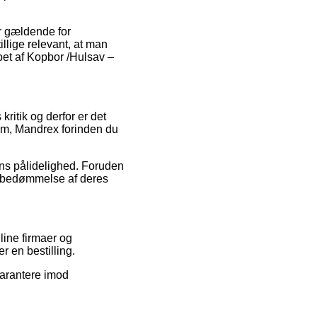
r gældende for
tillige relevant, at man
bet af Kopbor /Hulsav –
kritik og derfor er det
 mm, Mandrex forinden du
ens pålidelighed. Foruden
n bedømmelse af deres
line firmaer og
r en bestilling.
garantere imod