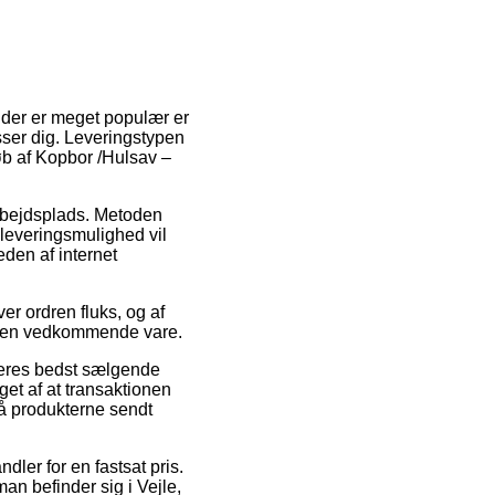
n der er meget populær er
sser dig. Leveringstypen
øb af Kopbor /Hulsav –
arbejdsplads. Metoden
 leveringsmulighed vil
eden af internet
r ordren fluks, og af
å den vedkommende vare.
deres bedst sælgende
et af at transaktionen
 få produkterne sendt
dler for en fastsat pris.
an befinder sig i Vejle,