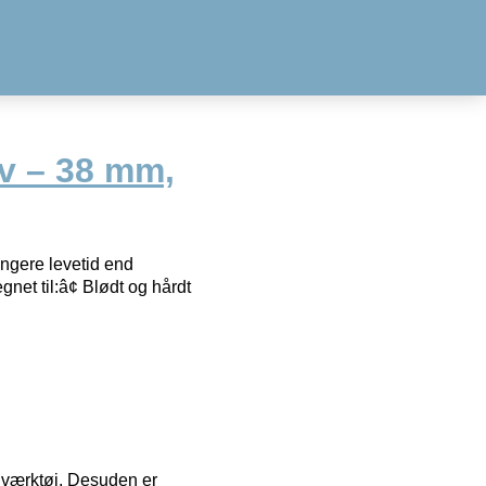
v – 38 mm,
ngere levetid end
et til:â¢ Blødt og hårdt
 i værktøj. Desuden er