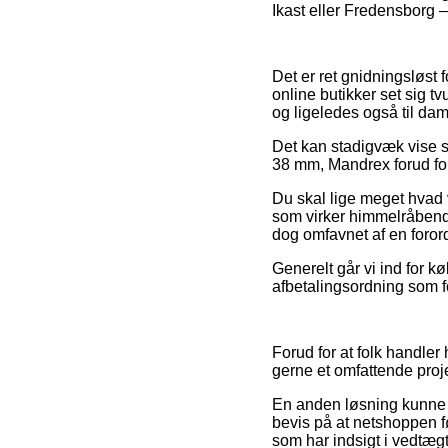
Ikast eller Fredensborg –
Det er ret gnidningsløst 
online butikker set sig t
og ligeledes også til dam
Det kan stadigvæk vise si
38 mm, Mandrex forud for a
Du skal lige meget hvad v
som virker himmelråbende 
dog omfavnet af en forord
Generelt går vi ind for 
afbetalingsordning som fo
Forud for at folk handle
gerne et omfattende proje
En anden løsning kunne m
bevis på at netshoppen fø
som har indsigt i vedtægt