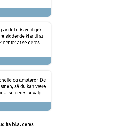
 andet udstyr til gør-
 siddende klar til at
 her for at se deres
ionelle og amatører. De
strien, så du kan være
or at se deres udvalg.
 fra bl.a. deres