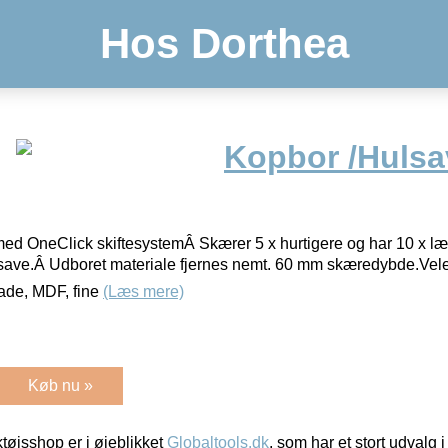
Hos Dorthea
Kopbor /Hulsa
d OneClick skiftesystemÂ Skærer 5 x hurtigere og har 10 x læ
ulsave.Â Udboret materiale fjernes nemt. 60 mm skæredybde.Velegn
lade, MDF, fine
(Læs mere)
Køb nu »
øjsshop er i øjeblikket
Globaltools.dk
, som har et stort udvalg