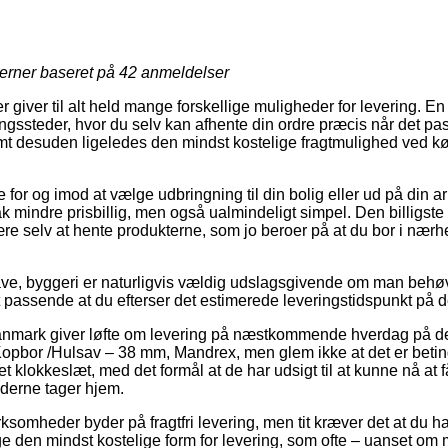
jerner baseret på
42
anmeldelser
 giver til alt held mange forskellige muligheder for levering. E
gssteder, hvor du selv kan afhente din ordre præcis når det pa
samt desuden ligeledes den mindst kostelige fragtmulighed ved k
 for og imod at vælge udbringning til din bolig eller ud på din 
ak mindre prisbillig, men også ualmindeligt simpel. Den billigste
være selv at hente produkterne, som jo beroer på at du bor i nærh
ve, byggeri er naturligvis vældig udslagsgivende om man behøve
t passende at du efterser det estimerede leveringstidspunkt p
anmark giver løfte om levering på næstkommende hverdag på 
opbor /Hulsav – 38 mm, Mandrex, men glem ikke at det er beting
et klokkeslæt, med det formål at de har udsigt til at kunne nå at
derne tager hjem.
ksomheder byder på fragtfri levering, men tit kræver det at du han
ge den mindst kostelige form for levering, som ofte – uanset om m