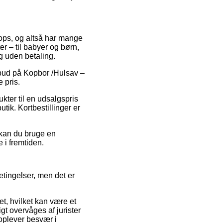
shops, og altså har mange
r – til babyer og børn,
g uden betaling.
ilbud på Kopbor /Hulsav –
 pris.
ukter til en udsalgspris
tik. Kortbestillinger er
 kan du bruge en
 i fremtiden.
tingelser, men det er
t, hvilket kan være et
gt overvåges af jurister
 oplever besvær i