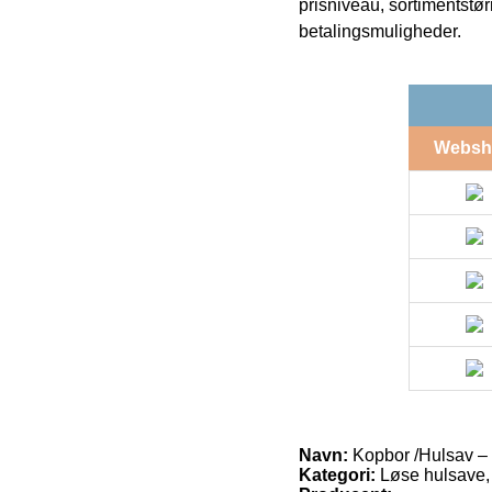
prisniveau, sortimentstø
betalingsmuligheder.
Websh
Navn:
Kopbor /Hulsav –
Kategori:
Løse hulsave,