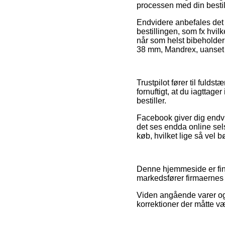
processen med din bestil
Endvidere anbefales det
bestillingen, som fx hvilk
når som helst bibeholder 
38 mm, Mandrex, uanset o
Trustpilot fører til fulds
fornuftigt, at du iagtta
bestiller.
Facebook giver dig endvi
det ses endda online se
køb, hvilket lige så vel bø
Denne hjemmeside er fina
markedsfører firmaernes v
Viden angående varer og
korrektioner der måtte væ