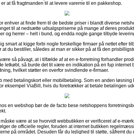
 er at få fragtmanden til at levere varerne til en pakkeshop.
for enhver at finde frem til de bedste priser i blandt diverse net
vunget til at nedsætte udsalgspriserne på mange af deres produkte
er og herrer – helt i bund, og endda nogle gange tilbyde leverin
g smart at kigge forbi nogle forskellige firmaer på nettet efter t
t du bestiller, således at man er sikker på at få den prisbilligste
ære så påvagt, at i tilfælde af at en e-forretning forhandler prod
letkøbt, så burde det tit være en indikation på en fup internet bu
ning, hvilket støtter en overfor svindlende e-firmaer.
køb med betalingskort eller mobilbetaling. Som en anden løsning
r eksempel ViaBill, hvis du foretrækker at betale betalingen ude
r hos en webshop bør de de facto bese netshoppens forretningsbe
kt.
åske være at se hvorvidt webbutikken er verificeret af e-mærke
lger de officielle regler, foruden at internet butikken regelmæssi
erne på området. Desuden får du lejlighed til støtte, såfremt du