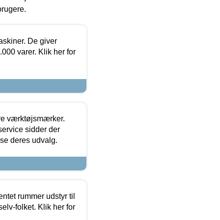
brugere.
askiner. De giver
000 varer. Klik her for
ore værktøjsmærker.
ervice sidder der
t se deres udvalg.
entet rummer udstyr til
lv-folket. Klik her for