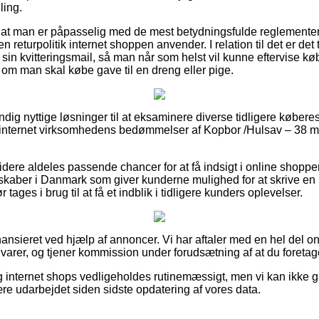
ling.
 at man er påpasselig med de mest betydningsfulde reglemente
en returpolitik internet shoppen anvender. I relation til det er det 
sin kvitteringsmail, så man når som helst vil kunne eftervise kø
m man skal købe gave til en dreng eller pige.
tændig nyttige løsninger til at eksaminere diverse tidligere køberes 
ger internet virksomhedens bedømmelser af Kopbor /Hulsav – 38
dere aldeles passende chancer for at få indsigt i online shopp
lskaber i Danmark som giver kunderne mulighed for at skrive e
r tages i brug til at få et indblik i tidligere kunders oplevelser.
nsieret ved hjælp af annoncer. Vi har aftaler med en hel del on
arer, og tjener kommission under forudsætning af at du foretage
 internet shops vedligeholdes rutinemæssigt, men vi kan ikke 
re udarbejdet siden sidste opdatering af vores data.