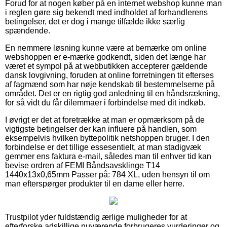
Forud for at nogen køber på en internet webshop kunne man
i reglen gøre sig bekendt med indholdet af forhandlerens
betingelser, det er dog i mange tilfælde ikke særlig
spændende.
En nemmere løsning kunne være at bemærke om online
webshoppen er e-mærke godkendt, siden det længe har
været et sympol på at webbutikken accepterer gældende
dansk lovgivning, foruden at online forretningen tit efterses
af fagmænd som har nøje kendskab til bestemmelserne på
området. Det er en rigtig god anledning til en håndsrækning,
for så vidt du får dilemmaer i forbindelse med dit indkøb.
I øvrigt er det at foretrække at man er opmærksom på de
vigtigste betingelser der kan influere på handlen, som
eksempelvis hvilken byttepolitik netshoppen bruger. I den
forbindelse er det tillige essesentielt, at man stadigvæk
gemmer ens faktura e-mail, således man til enhver tid kan
bevise ordren af FEMI Båndsavsklinge T14
1440x13x0,65mm Passer på: 784 XL, uden hensyn til om
man efterspørger produkter til en dame eller herre.
Trustpilot yder fuldstændig ærlige muligheder for at
efterforske adskillige nuværende forbrugeres vurderinger og