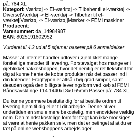
på: 784 XL
Kategori:
Værktøj -> El-værktøj -> Tilbehør til el-værktøj ->
Diverse|Værktøj -> El-værktøj -> Tilbehør til el-
værktøj|Værktøj -> El-værktøj|Mærker -> FEMI maskiner
Producent:
Varenummer:
da_14984987
EAN:
8025191802952
Vurderet til
4.2
ud af 5 stjerner baseret på
6
anmeldelser
Masser af internet handler udlover i øjeblikket mange
forskellige metoder til levering. Førstevalget hos mange er i
øjeblikket pakkeshoppen, hvor det nemlig er ret fleksibelt for
dig at kunne hente de købte produkter når det passer ind i
din kalender. Fragttypen er altså i høj grad simpel, samt
desuden også den billigste leveringsform ved køb af FEMI
Båndsavsklinge T14 1440x13x0,65mm Passer på: 784 XL.
Du kunne ydermere beslutte dig for at bestille ordren til
levering hjem til dig eller til dit arbejde. Denne bliver
undertiden en smule mere bekostelig, men endvidere vældig
nem. Den mindst kostelige form for fragt kan ikke modsiges
at være at hente pakken selv, men det er betinget af at du er
tæt på online webshoppens arbejdslager.