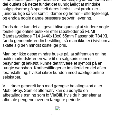
del outlets på nettet fundet det uundgåeligt at mindske
salgspriserne på specielt deres bedst i test produkter – til
juniorer, lige så vel som til damer og herrer – eftertrykkeligt,
og endda nogle gange præstere gebyrfri levering.
Trods dette kan det alligevel blive gunstigt at studere nogle
forskellige online butikker efter rabatkoder på FEMI
Båndsavsklinge T14 1440x13x0,65mm Passer på: 784 XL
før du gennemfører din bestilling, så man ikke er i tvivl om at
skaffe sig den mindst kostelige pris.
Man bør ikke desto mindre huske på, at såfremt en online
butik markedsfører en vare til en salgspris som er
besynderligt letkøbt, kunne det tit være et symbol på en
uægte webshop. Kortbestillinger er imidlertid en del af en
foranstaltning, hvilket sikrer kunden imod uærlige online
selskaber.
Vi tilråder generelt køb med gængse betalingskort eller
MobilePay. Som et alternativ kan du udnytte en
afbetalingsløsning som fx ViaBill, hvis du higer efter at
afbetale pengene over en længere periode.