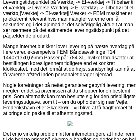
Leveringstidspunktet på Værktøj -> El-værktøj -> Tilbehør til
el-værktøj -> Diverse|Værktøj -> El-værktøj -> Tilbehør til el-
værktøj|Værktøj -> El-værktøj|Mærker -> FEMI maskiner er
jo ekstremt relevant hvis man mangler varerne om få
sekunder, og i det øjemed er det selvfølgelig aktuelt at man
ser nærmere på det estimerede leveringstidspunkt på det
pågældende produkt.
Mange internet butikker lover levering på næste hverdag på
flere varer, eksempelvis FEMI Båndsavsklinge T14
1440x13x0,65mm Passer på: 784 XL, hvilket forudsætter at
bestillingen køres igennem tidligere end et konkret
klokkeslæt, med det formål at de højst sandsynligt kan nå at
få varerne afsted inden personalet drager hjemad.
Nogle forretninger på nettet garanterer gebyrfri levering, men
i reglen er det så præmissen at du shopper for en bestemt
pris. Som alternativ kan man beslutte sig for den prisbilligste
leveringsudgave, som tit – om du opholder sig nær Vejle,
Frederikshavn eller Skælskør – vil blive at få fragtfirmaet til
at bringe din pakke til et afhentningssted.
Det er jo virkelig problemfrit for internetbrugere at finde frem
til de bedste priser på diverse e-handler, og derfor har en hel