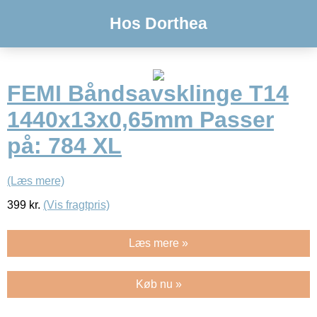
Hos Dorthea
FEMI Båndsavsklinge T14
1440x13x0,65mm Passer
på: 784 XL
(Læs mere)
399
kr.
(Vis fragtpris)
Læs mere »
Køb nu »