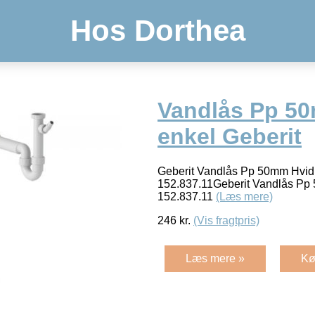
Hos Dorthea
Vandlås Pp 50
enkel Geberit
Geberit Vandlås Pp 50mm Hvid
152.837.11Geberit Vandlås Pp
152.837.11
(Læs mere)
246
kr.
(Vis fragtpris)
Læs mere »
Kø