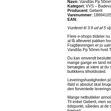
Navn:
Vandlås Pp 50mm h
Kategori:
VVS – Badevær
Producent:
Geberit
Varenummer:
1889410
EAN:
Vurderet til
3.9
ud af 5 st
Flere e-shops tildeler nu
at få afleveret pakken ho
Fragtløsningen er jo ual
Vandlås Pp 50mm hvid Ti
Du kan omvendt beslutte d
mange gange en tand mind
benægtes at være at du 
butikkens tilholdssted.
Leveringshastigheden på
ifald vi absolut skal brug
den forventede leverin
Mange netbutikker annon
Til enkel Geberit, men so
tidspunkt, således at de
hjemad.