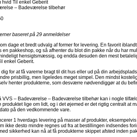
vid Til enkel Geberit
else – Badeværelse tilbehør
50
jerner baseret på
29
anmeldelser
 om dage et bredt udvalg af former for levering. En favorit ibland
s en pakkeshop, og så afhenter du blot din pakke når du har mul
mindeligt hensigtsmæssig, og endda desuden den mest betalelig
l enkel Geberit.
ig for at få varerne bragt til dit hus eller ud på din arbejdsplad
re prisbillig, men ligeledes meget simpel. Den mindst kostelig
selv henter produkterne, som desværre nødvendiggør at du befi
 VVS – Badeværelse – Badeværelse tilbehør kan i nogle tilfæl
e produktet lige om lidt, og i det øjemed er det rigtig centralt a
gsdato på den vedkommende vare.
cerer 1 hverdags levering på masser af produkter, eksempelv
m ikke desto mindre regnes ud fra at bestillingen indsendes for
 med sikkerhed kan nå at få produkterne skippet afsted inden p