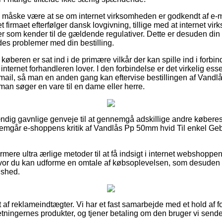
e måske være at se om internet virksomheden er godkendt af e-m
et firmaet efterfølger dansk lovgivning, tillige med at internet v
ter som kender til de gældende regulativer. Dette er desuden din 
ldes problemer med din bestilling.
t køberen er sat ind i de primære vilkår der kan spille ind i forb
nternet forhandleren lover. I den forbindelse er det virkelig esse
smail, så man en anden gang kan eftervise bestillingen af Vandl
man søger en vare til en dame eller herre.
tændig gavnlige genveje til at gennemgå adskillige andre køberes
nemgår e-shoppens kritik af Vandlås Pp 50mm hvid Til enkel Geb
ere ultra ærlige metoder til at få indsigt i internet webshoppe
vor du kan udforme en omtale af købsoplevelsen, som desuden bur
dshed.
 af reklameindtægter. Vi har et fast samarbejde med et hold af f
retningernes produkter, og tjener betaling om den bruger vi sende