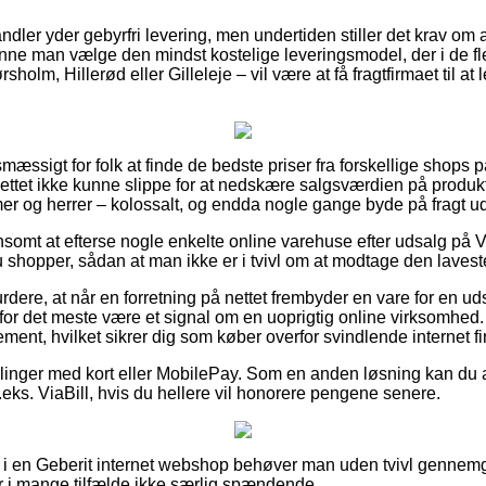
ndler yder gebyrfri levering, men undertiden stiller det krav om a
kunne man vælge den mindst kostelige leveringsmodel, der i de fl
olm, Hillerød eller Gilleleje – vil være at få fragtfirmaet til at le
mæssigt for folk at finde de bedste priser fra forskellige shops p
ettet ikke kunne slippe for at nedskære salgsværdien på produkte
er og herrer – kolossalt, og endda nogle gange byde på fragt u
lønsomt at efterse nogle enkelte online varehuse efter udsalg på
 shopper, sådan at man ikke er i tvivl om at modtage den laveste
rdere, at når en forretning på nettet frembyder en vare for en u
or det meste være et signal om en uoprigtig online virksomhed. K
ment, hvilket sikrer dig som køber overfor svindlende internet fi
tillinger med kort eller MobilePay. Som en anden løsning kan d
eks. ViaBill, hvis du hellere vil honorere pengene senere.
i en Geberit internet webshop behøver man uden tvivl gennem
r i mange tilfælde ikke særlig spændende.