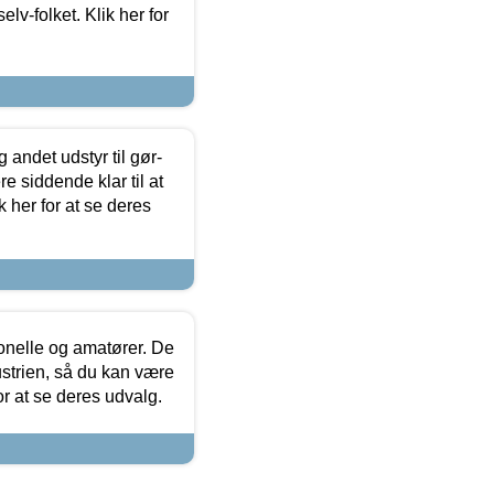
lv-folket. Klik her for
 andet udstyr til gør-
 siddende klar til at
 her for at se deres
ionelle og amatører. De
strien, så du kan være
or at se deres udvalg.