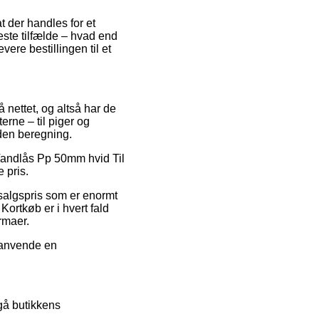
t der handles for et
este tilfælde – hvad end
vere bestillingen til et
å nettet, og altså har de
rne – til piger og
den beregning.
 Vandlås Pp 50mm hvid Til
 pris.
dsalgspris som er enormt
ortkøb er i hvert fald
rmaer.
u anvende en
gå butikkens