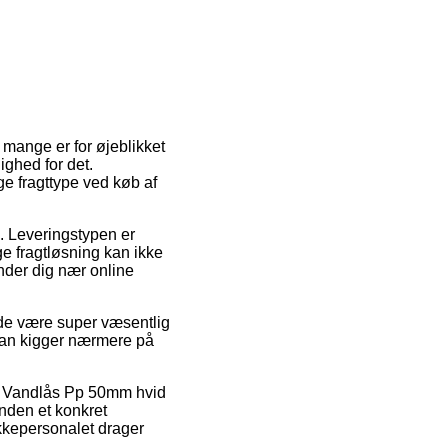
t mange er for øjeblikket
ighed for det.
e fragttype ved køb af
s. Leveringstypen er
e fragtløsning kan ikke
nder dig nær online
de være super væsentlig
t man kigger nærmere på
is Vandlås Pp 50mm hvid
inden et konkret
akkepersonalet drager