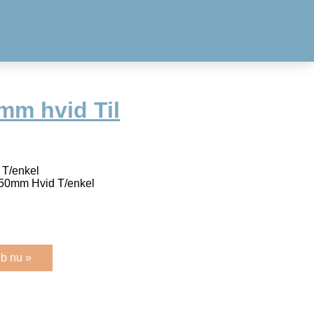
mm hvid Til
 T/enkel
 50mm Hvid T/enkel
b nu »