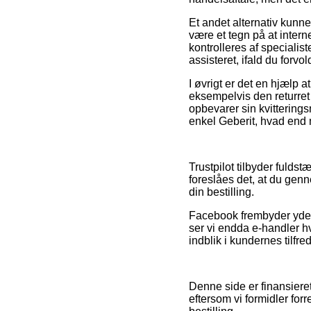
Et andet alternativ kunn
være et tegn på at intern
kontrolleres af specialis
assisteret, ifald du forvo
I øvrigt er det en hjælp a
eksempelvis den returret i
opbevarer sin kvittering
enkel Geberit, hvad end 
Trustpilot tilbyder fulds
foreslåes det, at du gen
din bestilling.
Facebook frembyder yderm
ser vi endda e-handler h
indblik i kundernes tilfre
Denne side er finansieret
eftersom vi formidler for