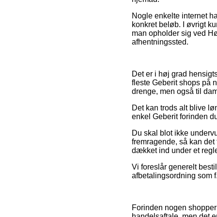
Nogle enkelte internet ha
konkret beløb. I øvrigt 
man opholder sig ved Hørsh
afhentningssted.
Det er i høj grad hensigts
fleste Geberit shops på n
drenge, men også til dam
Det kan trods alt blive 
enkel Geberit forinden du
Du skal blot ikke undervu
fremragende, så kan det f
dækket ind under et regle
Vi foreslår generelt bes
afbetalingsordning som f.
Forinden nogen shopper 
handelsaftale, men det e