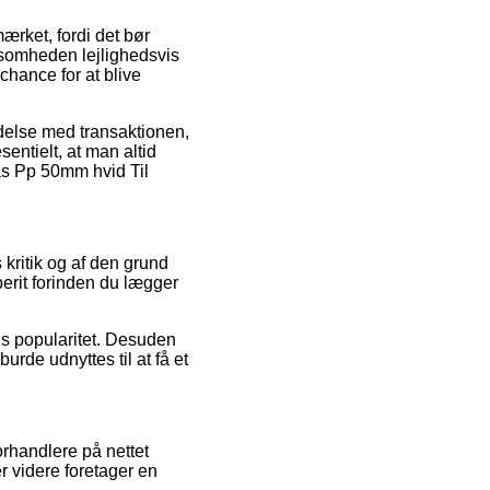
ærket, fordi det bør
irksomheden lejlighedsvis
chance for at blive
indelse med transaktionen,
sentielt, at man altid
ås Pp 50mm hvid Til
 kritik og af den grund
erit forinden du lægger
ns popularitet. Desuden
de udnyttes til at få et
orhandlere på nettet
r videre foretager en