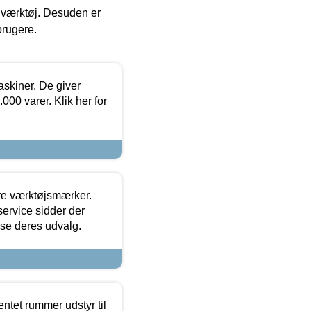
 i værktøj. Desuden er
brugere.
askiner. De giver
000 varer. Klik her for
ore værktøjsmærker.
ervice sidder der
t se deres udvalg.
entet rummer udstyr til