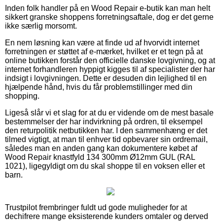
Inden folk handler på en Wood Repair e-butik kan man helt
sikkert granske shoppens forretningsaftale, dog er det gerne
ikke særlig morsomt.
En nem løsning kan være at finde ud af hvorvidt internet
forretningen er støttet af e-mærket, hvilket er et tegn på at
online butikken forstår den officielle danske lovgivning, og at
internet forhandleren hyppigt kigges til af specialister der har
indsigt i lovgivningen. Dette er desuden din lejlighed til en
hjælpende hånd, hvis du får problemstillinger med din
shopping.
Ligeså slår vi et slag for at du er vidende om de mest basale
bestemmelser der har indvirkning på ordren, til eksempel
den returpolitik netbutikken har. I den sammenhæng er det
tilmed vigtigt, at man til enhver tid opbevarer sin ordremail,
således man en anden gang kan dokumentere købet af
Wood Repair knastfyld 134 300mm Ø12mm GUL (RAL
1021), ligegyldigt om du skal shoppe til en voksen eller et
barn.
Trustpilot frembringer fuldt ud gode muligheder for at
dechifrere mange eksisterende kunders omtaler og derved