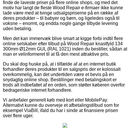
finde de laveste priser på flere online shops, og med det
motiv har langt de fleste Wood Repair e-firmaer ikke kunne
lade være med at tvinge udsalgspriserne på en række af
deres produkter – til babyer og børn, og ligeledes også til
voksne – enormt, og endda nogle gange tilbyde levering
uden betaling.
Men det kan immervæk blive smart at kigge forbi indtil flere
online selskaber efter tilbud på Wood Repair knastfyld 134
300mm Ø12mm GUL (RAL 1021) inden du bestiller, sådan at
man er velinformeret til at få den mest attraktive pris.
Du skal dog huske på, at i tilfælde af at en internet butik
forhandler deres produkter til en salgspris der er kolossalt
overkommelig, kan det undertiden være et bevis på en
snydagtig online shop. Bestillinger med betalingskort er
trods alt indbefattet af en orden, som støtter køberen overfor
bedrageriske internet forhandlere.
Vi anbefaler generelt køb med kort eller MobilePay.
Alternativt kunne du overveje et afbetalingstilbud som for
eksempel ViaBill, ifald du har i sinde at finansiere prisen
over flere uger.