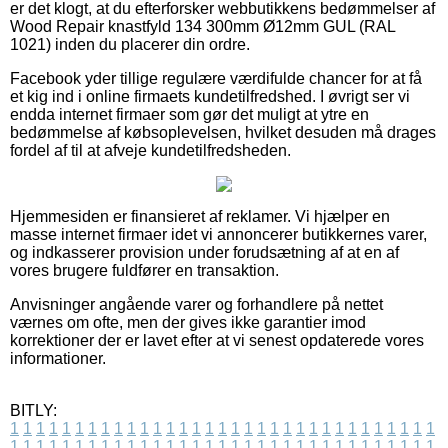
er det klogt, at du efterforsker webbutikkens bedømmelser af
Wood Repair knastfyld 134 300mm Ø12mm GUL (RAL
1021) inden du placerer din ordre.
Facebook yder tillige regulære værdifulde chancer for at få
et kig ind i online firmaets kundetilfredshed. I øvrigt ser vi
endda internet firmaer som gør det muligt at ytre en
bedømmelse af købsoplevelsen, hvilket desuden må drages
fordel af til at afveje kundetilfredsheden.
Hjemmesiden er finansieret af reklamer. Vi hjælper en
masse internet firmaer idet vi annoncerer butikkernes varer,
og indkasserer provision under forudsætning af at en af
vores brugere fuldfører en transaktion.
Anvisninger angående varer og forhandlere på nettet
værnes om ofte, men der gives ikke garantier imod
korrektioner der er lavet efter at vi senest opdaterede vores
informationer.
BITLY:
1
1
1
1
1
1
1
1
1
1
1
1
1
1
1
1
1
1
1
1
1
1
1
1
1
1
1
1
1
1
1
1
1
1
1
1
1
1
1
1
1
1
1
1
1
1
1
1
1
1
1
1
1
1
1
1
1
1
1
1
1
1
1
1
1
1