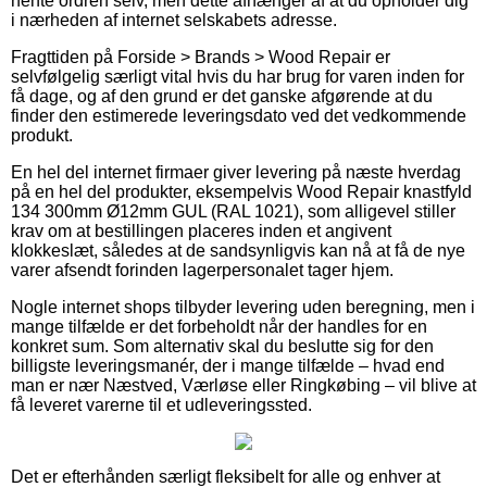
hente ordren selv, men dette afhænger af at du opholder dig
i nærheden af internet selskabets adresse.
Fragttiden på Forside > Brands > Wood Repair er
selvfølgelig særligt vital hvis du har brug for varen inden for
få dage, og af den grund er det ganske afgørende at du
finder den estimerede leveringsdato ved det vedkommende
produkt.
En hel del internet firmaer giver levering på næste hverdag
på en hel del produkter, eksempelvis Wood Repair knastfyld
134 300mm Ø12mm GUL (RAL 1021), som alligevel stiller
krav om at bestillingen placeres inden et angivent
klokkeslæt, således at de sandsynligvis kan nå at få de nye
varer afsendt forinden lagerpersonalet tager hjem.
Nogle internet shops tilbyder levering uden beregning, men i
mange tilfælde er det forbeholdt når der handles for en
konkret sum. Som alternativ skal du beslutte sig for den
billigste leveringsmanér, der i mange tilfælde – hvad end
man er nær Næstved, Værløse eller Ringkøbing – vil blive at
få leveret varerne til et udleveringssted.
Det er efterhånden særligt fleksibelt for alle og enhver at