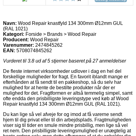
Navn:
Wood Repair knastfyld 134 300mm Ø12mm GUL
(RAL 1021)
Kategori:
Forside > Brands > Wood Repair
Producent:
Wood Repair
Varenummer:
2474845262
EAN:
5708074845262
Vurderet til
3.8
ud af 5 stjerner baseret på
27
anmeldelser
De fleste internet virksomheder udlover i dag en hel del
forskellige muligheder for fragt. En favorit iblandt mange er
efterhånden at få sendt til en pakkeshop, så du selv har
mulighed for at hente de bestilte produkter når der er
mulighed for det. Fragtformen er altså temmelig simpel, samt
ofte endda den prisbilligste leveringstype ved køb af Wood
Repair knastfyld 134 300mm Ø12mm GUL (RAL 1021).
Du kan lige så vel afveje for og imod at få varerne sendt
hjem til dig privat eller til din arbejdsplads. Fragtmuligheden
viser sig til tider en smule mindre prisbillig, men lige så vel
ret nem. Den prisbilligste leveringsmulighed er unægtelig at