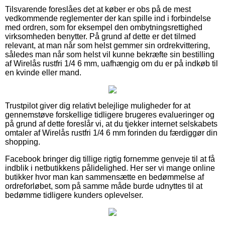
Tilsvarende foreslåes det at køber er obs på de mest
vedkommende reglementer der kan spille ind i forbindelse
med ordren, som for eksempel den ombytningsrettighed
virksomheden benytter. På grund af dette er det tilmed
relevant, at man når som helst gemmer sin ordrekvittering,
således man når som helst vil kunne bekræfte sin bestilling
af Wirelås rustfri 1/4 6 mm, uafhængig om du er på indkøb til
en kvinde eller mand.
Trustpilot giver dig relativt belejlige muligheder for at
gennemstøve forskellige tidligere brugeres evalueringer og
på grund af dette foreslår vi, at du tjekker internet selskabets
omtaler af Wirelås rustfri 1/4 6 mm forinden du færdiggør din
shopping.
Facebook bringer dig tillige rigtig fornemme genveje til at få
indblik i netbutikkens pålidelighed. Her ser vi mange online
butikker hvor man kan sammensætte en bedømmelse af
ordreforløbet, som på samme måde burde udnyttes til at
bedømme tidligere kunders oplevelser.