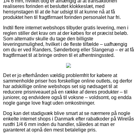
1/4 6 mm, hvilket dog er afhængig af at transaktionen
realiseres forinden et besluttet klokkeslæt, med
hensynstagen til at de har udsigt til at kunne nå at få
produktet hen til fragtfirmaet forinden personalet har fri.
Indtil flere internet webshops tilbyder gratis levering, men i
reglen stiller det krav om at der købes for et præcist beløb.
Som alternativ skulle du tage den billigste
leveringsmulighed, hvilket i de fleste tilfælde – uafhængig
om du er ved Randers, Sønderborg eller Slangerup – er at få
fragtfirmaet til at bringe ordren til et afhentningssted.
Det er jo efterhånden vældig problemfrit for købere at
sammenholde priser hos forskellige online outlets, og derfor
har adskillige online webshops set sig nødsaget til at
reducere prisniveauet på en række af deres produkter – til
juniorer, og endvidere også til voksne – voldsomt, og endda
nogle gange love fragt uden omkostninger.
Dog kan det stadigvæk blive smart at se nærmere på nogle
enkelte internet shops i Danmark efter rabatkoder på Wirelås
rustfri 1/4 6 mm inden du handler, således at man er
garanteret at opnå den mest betalelige pris.