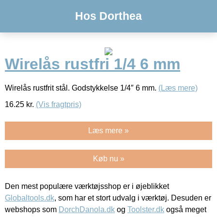
Hos Dorthea
Wirelås rustfri 1/4 6 mm
Wirelås rustfrit stål. Godstykkelse 1/4″ 6 mm.
(Læs mere)
16.25
kr.
(Vis fragtpris)
Læs mere »
Køb nu »
Den mest populære værktøjsshop er i øjeblikket
Globaltools.dk
, som har et stort udvalg i værktøj. Desuden er
webshops som
DorchDanola.dk
og
Toolster.dk
også meget