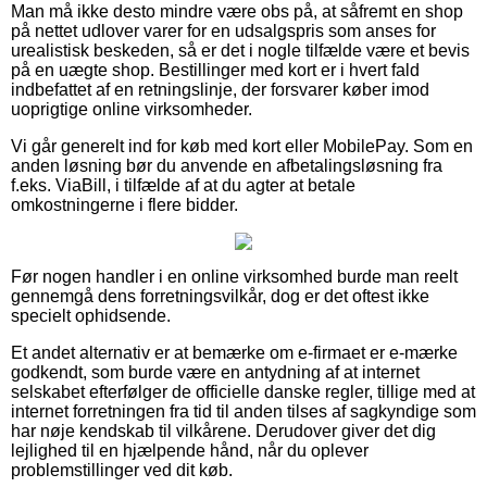
Man må ikke desto mindre være obs på, at såfremt en shop
på nettet udlover varer for en udsalgspris som anses for
urealistisk beskeden, så er det i nogle tilfælde være et bevis
på en uægte shop. Bestillinger med kort er i hvert fald
indbefattet af en retningslinje, der forsvarer køber imod
uoprigtige online virksomheder.
Vi går generelt ind for køb med kort eller MobilePay. Som en
anden løsning bør du anvende en afbetalingsløsning fra
f.eks. ViaBill, i tilfælde af at du agter at betale
omkostningerne i flere bidder.
Før nogen handler i en online virksomhed burde man reelt
gennemgå dens forretningsvilkår, dog er det oftest ikke
specielt ophidsende.
Et andet alternativ er at bemærke om e-firmaet er e-mærke
godkendt, som burde være en antydning af at internet
selskabet efterfølger de officielle danske regler, tillige med at
internet forretningen fra tid til anden tilses af sagkyndige som
har nøje kendskab til vilkårene. Derudover giver det dig
lejlighed til en hjælpende hånd, når du oplever
problemstillinger ved dit køb.