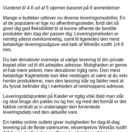
Vurderet til
4.6
ud af 5 stjerner baseret på
6
anmeldelser
Mange e-butikker udlover nu diverse leveringsmodeller. En
af de populære er lige nu afhentningssteder, fordi det så
giver dig god fleksibilitet til at kunne afhente de bestilte
produkter den dag der passer dig. Leveringsmetoden er
nemlig yderst overkommelig, samt tit ligeledes den mest
betalelige leveringsudgave ved køb af Wirelås rustfri 1/4 6
mm.
Du bør derudover overveje at vælge levering til din private
bopæl eller ud til dit arbejdes adresse. Muligheden er gerne
et hak mere pebret, men derudover rigtig nem. Den mest
betalelige fragtmetode kan ikke modsiges at være at du selv
henter produkterne, men den løsning står og falder med at
du fysisk befinder dig i nærheden af netshoppens adresse.
Leveringstidspunktet på Kæder er rigtig vital ifald man står
og skal bruge din pakke nu og her, og med det formål er det
faktisk centralt at vi undersøger den forventede
leveringsdato ved den aktuelle vare.
En række online outlets giver muligheden for dag-til-dag
levering på de fleste varenumre, eksempelvis Wirelås rustfri