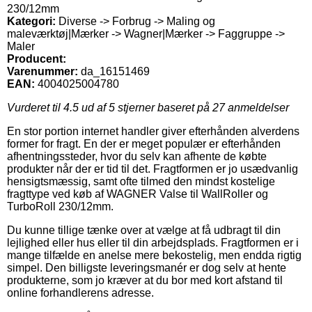
230/12mm
Kategori:
Diverse -> Forbrug -> Maling og
maleværktøj|Mærker -> Wagner|Mærker -> Faggruppe ->
Maler
Producent:
Varenummer:
da_16151469
EAN:
4004025004780
Vurderet til
4.5
ud af 5 stjerner baseret på
27
anmeldelser
En stor portion internet handler giver efterhånden alverdens
former for fragt. En der er meget populær er efterhånden
afhentningssteder, hvor du selv kan afhente de købte
produkter når der er tid til det. Fragtformen er jo usædvanlig
hensigtsmæssig, samt ofte tilmed den mindst kostelige
fragttype ved køb af WAGNER Valse til WallRoller og
TurboRoll 230/12mm.
Du kunne tillige tænke over at vælge at få udbragt til din
lejlighed eller hus eller til din arbejdsplads. Fragtformen er i
mange tilfælde en anelse mere bekostelig, men endda rigtig
simpel. Den billigste leveringsmanér er dog selv at hente
produkterne, som jo kræver at du bor med kort afstand til
online forhandlerens adresse.