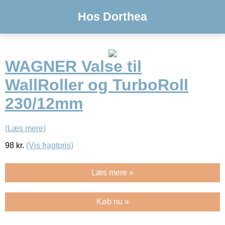
Hos Dorthea
WAGNER Valse til
WallRoller og TurboRoll
230/12mm
(Læs mere)
98
kr.
(Vis fragtpris)
Læs mere »
Køb nu »