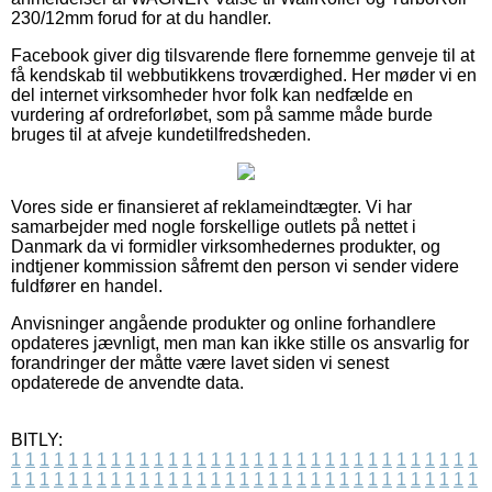
230/12mm forud for at du handler.
Facebook giver dig tilsvarende flere fornemme genveje til at
få kendskab til webbutikkens troværdighed. Her møder vi en
del internet virksomheder hvor folk kan nedfælde en
vurdering af ordreforløbet, som på samme måde burde
bruges til at afveje kundetilfredsheden.
Vores side er finansieret af reklameindtægter. Vi har
samarbejder med nogle forskellige outlets på nettet i
Danmark da vi formidler virksomhedernes produkter, og
indtjener kommission såfremt den person vi sender videre
fuldfører en handel.
Anvisninger angående produkter og online forhandlere
opdateres jævnligt, men man kan ikke stille os ansvarlig for
forandringer der måtte være lavet siden vi senest
opdaterede de anvendte data.
BITLY:
1
1
1
1
1
1
1
1
1
1
1
1
1
1
1
1
1
1
1
1
1
1
1
1
1
1
1
1
1
1
1
1
1
1
1
1
1
1
1
1
1
1
1
1
1
1
1
1
1
1
1
1
1
1
1
1
1
1
1
1
1
1
1
1
1
1