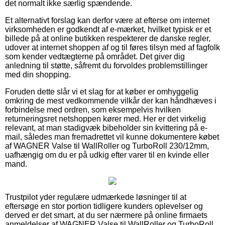
det normalt ikke særlig spændende.
Et alternativt forslag kan derfor være at efterse om internet
virksomheden er godkendt af e-mærket, hvilket typisk er et
billede på at online butikken respekterer de danske regler,
udover at internet shoppen af og til føres tilsyn med af fagfolk
som kender vedtægterne på området. Det giver dig
anledning til støtte, såfremt du forvoldes problemstillinger
med din shopping.
Foruden dette slår vi et slag for at køber er omhyggelig
omkring de mest vedkommende vilkår der kan håndhæves i
forbindelse med ordren, som eksempelvis hvilken
returneringsret netshoppen kører med. Her er det virkelig
relevant, at man stadigvæk bibeholder sin kvittering på e-
mail, således man fremadrettet vil kunne dokumentere købet
af WAGNER Valse til WallRoller og TurboRoll 230/12mm,
uafhængig om du er på udkig efter varer til en kvinde eller
mand.
Trustpilot yder regulære udmærkede løsninger til at
eftersøge en stor portion tidligere kunders oplevelser og
derved er det smart, at du ser nærmere på online firmaets
anmeldelser af WAGNER Valse til WallRoller og TurboRoll