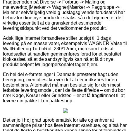
Fragtperioden på Diverse -> Forbrug -> Maling og
maleværktøj|Mærker -> Wagner|Mærker -> Faggruppe ->
Maler er selvfølgelig vældig udslagsgivende forudsat vi har
behov for dine nye produkter straks, så i det øjemed er det
virkelig essentielt at du gransker det estimerede
leveringstidspunkt ved det vedkommende produkt.
Adskillige internet forhandlere stiller udsigt til 1 dags
levering på en masse varer, eksempelvis WAGNER Valse til
WallRoller og TurboRoll 230/12mm, men som trods alt
forudsætter at handlen gemmenføres forud for et besluttet
klokkeslæt, så at de sandsynligvis kan nå at få dit nye
produkt betjent før lagerpersonalet tager hjem.
En hel del e-forretninger i Danmark præsterer fragt uden
beregning, men oftest kræver det at der indkøbes for en
bestemt pris. Alternativt må man beslutte sig for den mest
letkøbte leveringsmodel, der i de fleste tilfælde – om du bor
nær Køge, Korsør eller Grindsted – er at få fragtfirmaet til at
levere din pakke til en pakkeshop.
Det er jo i høj grad uproblematisk for alle og enhver at
sammenligne priser hos flere internet varehuse, og altså har
langt de fleste e-butikker ikke kunne slippe for at formindske