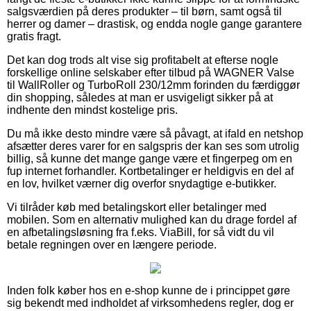
salgsværdien på deres produkter – til børn, samt også til
herrer og damer – drastisk, og endda nogle gange garantere
gratis fragt.
Det kan dog trods alt vise sig profitabelt at efterse nogle
forskellige online selskaber efter tilbud på WAGNER Valse
til WallRoller og TurboRoll 230/12mm forinden du færdiggør
din shopping, således at man er usvigeligt sikker på at
indhente den mindst kostelige pris.
Du må ikke desto mindre være så påvagt, at ifald en netshop
afsætter deres varer for en salgspris der kan ses som utrolig
billig, så kunne det mange gange være et fingerpeg om en
fup internet forhandler. Kortbetalinger er heldigvis en del af
en lov, hvilket værner dig overfor snydagtige e-butikker.
Vi tilråder køb med betalingskort eller betalinger med
mobilen. Som en alternativ mulighed kan du drage fordel af
en afbetalingsløsning fra f.eks. ViaBill, for så vidt du vil
betale regningen over en længere periode.
Inden folk køber hos en e-shop kunne de i princippet gøre
sig bekendt med indholdet af virksomhedens regler, dog er