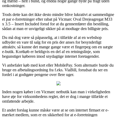
og mænd – helt i bund, og endda nogle gange byde på fragt uden
omkostninger.
Trods dette kan det ikke desto mindre blive lukrativt at sammenligne
et par e-forretninger efter rabat på Vicmarc Oval Drejeagregat M33
x 3.5 – Insert Included forud for at du gennemfører din bestilling,
sådan at man er usvigeligt sikker på at modtage den billigste pris.
Du må dog være så påpasselig, at i tilfælde af at en webshop
udbyder en vare til salg for en pris der anses for besynderligt
attraktiv, så kunne det mange gange være et fingerpeg om en uægte
e-butik. Kortkøb er heldigvis en del af en retningslinje, som
begunstiger køberen imod snydagtige internet foretagender.
Vi anbefaler køb med kort eller MobilePay. Som alternativ burde du
bruge en afbetalingsordning fra f.eks. ViaBill, forudsat du ser en
fordel i at godtgøre pengene over flere uger.
Inden nogen køber i en Vicmarc netbutik kan man i virkeligheden
have øje for virksomhedens regler, det er dog i mange tilfælde et
omfattende arbejde.
Et andet forslag kunne måske være at se om internet firmaet er e-
mærket medlem, som er en sikkerhed for at e-forretningen