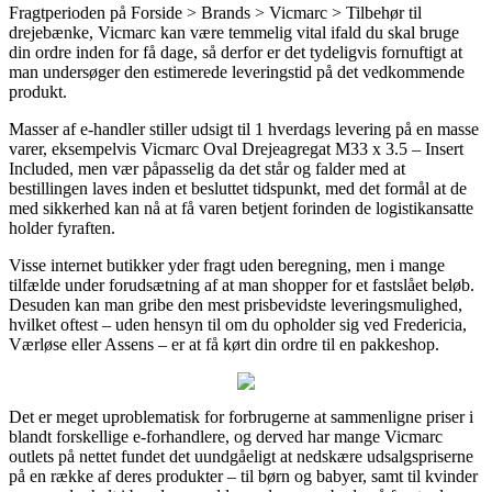
Fragtperioden på Forside > Brands > Vicmarc > Tilbehør til
drejebænke, Vicmarc kan være temmelig vital ifald du skal bruge
din ordre inden for få dage, så derfor er det tydeligvis fornuftigt at
man undersøger den estimerede leveringstid på det vedkommende
produkt.
Masser af e-handler stiller udsigt til 1 hverdags levering på en masse
varer, eksempelvis Vicmarc Oval Drejeagregat M33 x 3.5 – Insert
Included, men vær påpasselig da det står og falder med at
bestillingen laves inden et besluttet tidspunkt, med det formål at de
med sikkerhed kan nå at få varen betjent forinden de logistikansatte
holder fyraften.
Visse internet butikker yder fragt uden beregning, men i mange
tilfælde under forudsætning af at man shopper for et fastslået beløb.
Desuden kan man gribe den mest prisbevidste leveringsmulighed,
hvilket oftest – uden hensyn til om du opholder sig ved Fredericia,
Værløse eller Assens – er at få kørt din ordre til en pakkeshop.
Det er meget uproblematisk for forbrugerne at sammenligne priser i
blandt forskellige e-forhandlere, og derved har mange Vicmarc
outlets på nettet fundet det uundgåeligt at nedskære udsalgspriserne
på en række af deres produkter – til børn og babyer, samt til kvinder