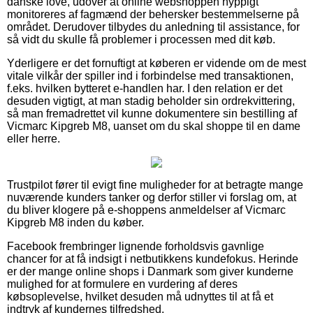
danske love, udover at online webshoppen hyppigt
monitoreres af fagmænd der behersker bestemmelserne på
området. Derudover tilbydes du anledning til assistance, for
så vidt du skulle få problemer i processen med dit køb.
Yderligere er det fornuftigt at køberen er vidende om de mest
vitale vilkår der spiller ind i forbindelse med transaktionen,
f.eks. hvilken bytteret e-handlen har. I den relation er det
desuden vigtigt, at man stadig beholder sin ordrekvittering,
så man fremadrettet vil kunne dokumentere sin bestilling af
Vicmarc Kipgreb M8, uanset om du skal shoppe til en dame
eller herre.
Trustpilot fører til evigt fine muligheder for at betragte mange
nuværende kunders tanker og derfor stiller vi forslag om, at
du bliver klogere på e-shoppens anmeldelser af Vicmarc
Kipgreb M8 inden du køber.
Facebook frembringer lignende forholdsvis gavnlige
chancer for at få indsigt i netbutikkens kundefokus. Herinde
er der mange online shops i Danmark som giver kunderne
mulighed for at formulere en vurdering af deres
købsoplevelse, hvilket desuden må udnyttes til at få et
indtryk af kundernes tilfredshed.