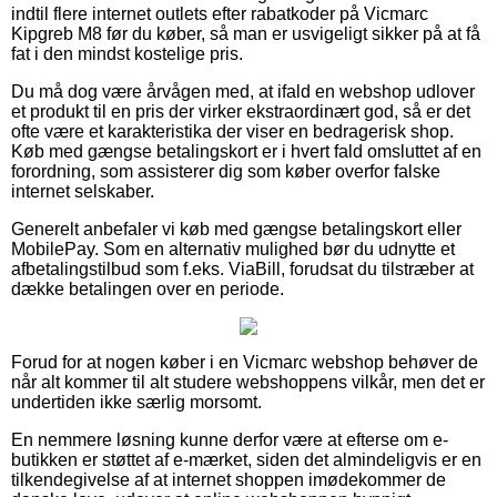
indtil flere internet outlets efter rabatkoder på Vicmarc
Kipgreb M8 før du køber, så man er usvigeligt sikker på at få
fat i den mindst kostelige pris.
Du må dog være årvågen med, at ifald en webshop udlover
et produkt til en pris der virker ekstraordinært god, så er det
ofte være et karakteristika der viser en bedragerisk shop.
Køb med gængse betalingskort er i hvert fald omsluttet af en
forordning, som assisterer dig som køber overfor falske
internet selskaber.
Generelt anbefaler vi køb med gængse betalingskort eller
MobilePay. Som en alternativ mulighed bør du udnytte et
afbetalingstilbud som f.eks. ViaBill, forudsat du tilstræber at
dække betalingen over en periode.
Forud for at nogen køber i en Vicmarc webshop behøver de
når alt kommer til alt studere webshoppens vilkår, men det er
undertiden ikke særlig morsomt.
En nemmere løsning kunne derfor være at efterse om e-
butikken er støttet af e-mærket, siden det almindeligvis er en
tilkendegivelse af at internet shoppen imødekommer de