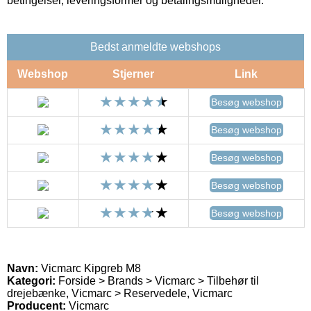
betingelser, leveringsformer og betalingsmuligheder.
Bedst anmeldte webshops
Webshop
Stjerner
Link
Besøg webshop
Besøg webshop
Besøg webshop
Besøg webshop
Besøg webshop
Navn:
Vicmarc Kipgreb M8
Kategori:
Forside > Brands > Vicmarc > Tilbehør til
drejebænke, Vicmarc > Reservedele, Vicmarc
Producent:
Vicmarc