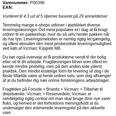
Varenummer:
P00396
EAN:
Vurderet til
4.3
ud af 5 stjerner baseret på
29
anmeldelser
Temmelig mange e-shops udlover i øjeblikket diverse
leveringsløsninger. Det mest populære er i dag at få bragt
ordren til en pakkeshop, hvor du så selv henter pakken når
du har lyst. Leveringsmetoden er nemlig rigtig let gængelig,
og oftest desuden den mest prisbevidste leveringsmulighed
ved køb af Vicmarc Kipgreb M8.
Du bør også overveje at få produkterne sendt til din bolig
eller ud til dit arbejde. Fragtløsningen bliver som oftest en
kende mindre prisbillig, men på den anden side yderst
praktisk. Den mindst kostelige form for levering vil dog i de
fleste tilfælde være at hente ordren selv, som dog afhænger
af at du befinder dig nær online forretningens arbejdslager.
Fragttiden på Forside > Brands > Vicmarc > Tilbehør til
drejebænke, Vicmarc > Reservedele, Vicmarc er
selvfølgelig rigtig central om man skal bruge dine nye varer
fluks, og herved er det forholdsvis meningsfuldt at du
undersøger den estimerede leveringstid på den aktuelle
vare.