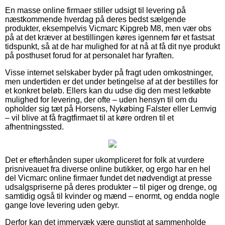
En masse online firmaer stiller udsigt til levering på
næstkommende hverdag på deres bedst sælgende
produkter, eksempelvis Vicmarc Kipgreb M8, men vær obs
på at det kræver at bestillingen køres igennem før et fastsat
tidspunkt, så at de har mulighed for at nå at få dit nye produkt
på posthuset forud for at personalet har fyraften.
Visse internet selskaber byder på fragt uden omkostninger,
men undertiden er det under betingelse af at der bestilles for
et konkret beløb. Ellers kan du udse dig den mest letkøbte
mulighed for levering, der ofte – uden hensyn til om du
opholder sig tæt på Horsens, Nykøbing Falster eller Lemvig
– vil blive at få fragtfirmaet til at køre ordren til et
afhentningssted.
Det er efterhånden super ukompliceret for folk at vurdere
prisniveauet fra diverse online butikker, og ergo har en hel
del Vicmarc online firmaer fundet det nødvendigt at presse
udsalgspriserne på deres produkter – til piger og drenge, og
samtidig også til kvinder og mænd – enormt, og endda nogle
gange love levering uden gebyr.
Derfor kan det immervæk være gunstigt at sammenholde