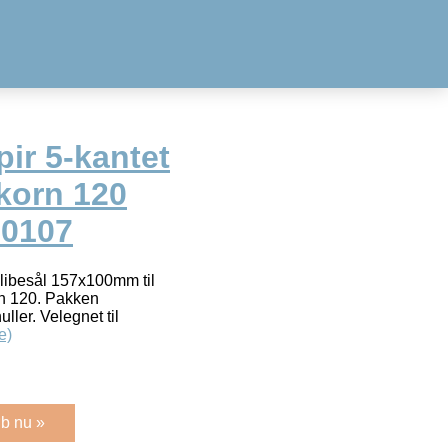
ir 5-kantet
korn 120
20107
 slibesål 157x100mm til
rn 120. Pakken
ller. Velegnet til
e)
b nu »