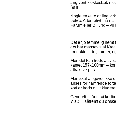
angivent klokkeslæt, med
får fri.
Nogle enkelte online virk
beløb. Alternativt må man
Farum eller Billund – vil b
Det er jo temmelig nemt fo
det har massevis af Kreat
produkter – til juniorer,
Men det kan trods alt vis
kantet 157x100mm – korn 
attraktive pris.
Man skal alligevel ikke ov
anses for hamrende forde
kort er trods alt inkluder
Generelt tilråder vi kortb
ViaBill, såfremt du ønske