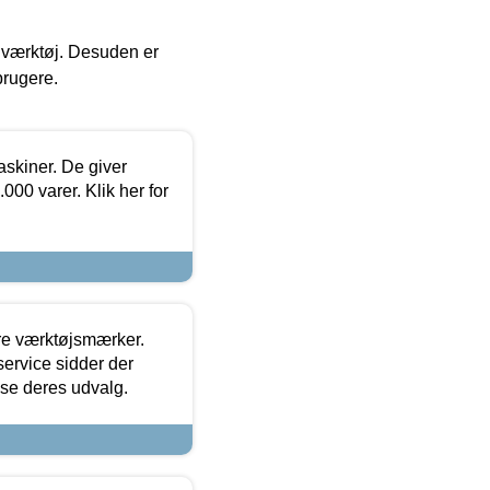
 i værktøj. Desuden er
brugere.
askiner. De giver
000 varer. Klik her for
ore værktøjsmærker.
ervice sidder der
t se deres udvalg.