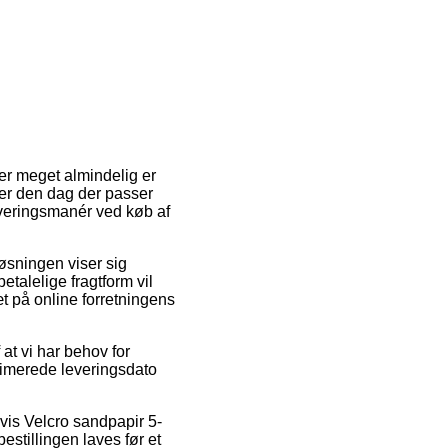
er meget almindelig er
kter den dag der passer
leveringsmanér ved køb af
løsningen viser sig
etalelige fragtform vil
æt på online forretningens
 at vi har behov for
stimerede leveringsdato
vis Velcro sandpapir 5-
stillingen laves før et