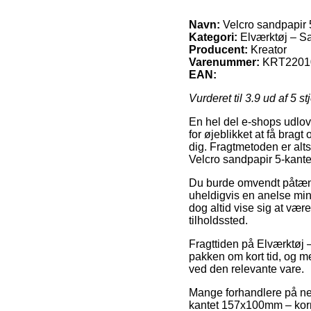
Navn:
Velcro sandpapir
Kategori:
Elværktøj – Sa
Producent:
Kreator
Varenummer:
KRT2201
EAN:
Vurderet til
3.9
ud af 5 st
En hel del e-shops udlov
for øjeblikket at få brag
dig. Fragtmetoden er alts
Velcro sandpapir 5-kan
Du burde omvendt påtænke 
uheldigvis en anelse mind
dog altid vise sig at vær
tilholdssted.
Fragttiden på Elværktøj –
pakken om kort tid, og me
ved den relevante vare.
Mange forhandlere på net
kantet 157x100mm – korn 