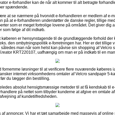
ator e-forhandler kan de når alt kommer til alt betragte forhandle
uper spændende.
re at se nærmere på hvorvidt e-forhandleren er medlem af e-
egn på at e-forhandleren understøtter de danske regler, tillige me
perter som er meget fortrolige lovene på området. Det giver dig an
r som følge af dit indkøb.
at køberen er hensynstagende til de grundlæggende forhold der ka
eks. den ombytningspolitik e-forretningen har. Her er det tillige 
, således man når som helst kan påvise sin shopping af Velcro 
eator KRT220107, uafhængig om man er på indkøb til en mand
tid fornemme løsninger til at verificere flere nuværende køberes 
du gransker internet virksomhedens omtaler af Velcro sandpapir 5
r du lægger din bestilling.
geledes absolut hensigtsmæssige metoder til at få kendskab til e
andlere på nettet som tilbyder kunderne at afgive en omtale a
afvejning af kundetilfredsheden.
s af annoncer. Vi har et tæt samarbejde med massevis af online