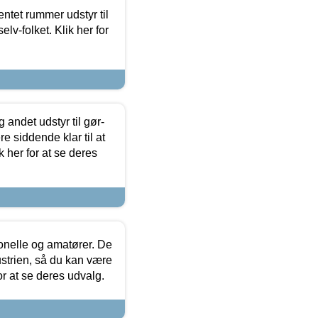
entet rummer udstyr til
lv-folket. Klik her for
 andet udstyr til gør-
 siddende klar til at
 her for at se deres
ionelle og amatører. De
strien, så du kan være
or at se deres udvalg.