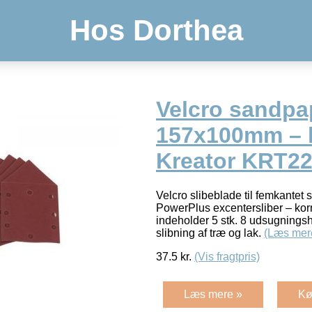
Hos Dorthea
Velcro sandpap
157x100mm – 
Kreator KRT2
Velcro slibeblade til femkantet
PowerPlus excentersliber – ko
indeholder 5 stk. 8 udsugningshu
slibning af træ og lak.
(Læs mer
37.5
kr.
(Vis fragtpris)
Læs mere »
Kø