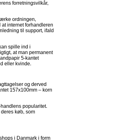
rens forretningsvilkår,
mærke ordningen,
d at internet forhandleren
ledning til support, ifald
n spille ind i
vigtigt, at man permanent
sandpapir 5-kantet
 eller kvinde.
iagttagelser og derved
-kantet 157x100mm – korn
-handlens popularitet.
f deres køb, som
 shops i Danmark i form