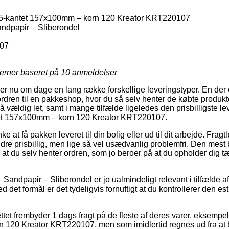
 5-kantet 157x100mm – korn 120 Kreator KRT220107
ndpapir – Sliberondel
07
jerner baseret på
10
anmeldelser
er nu om dage en lang række forskellige leveringstyper. En der 
t ordren til en pakkeshop, hvor du så selv henter de købte produ
å vældig let, samt i mange tilfælde ligeledes den prisbilligste 
tet 157x100mm – korn 120 Kreator KRT220107.
at få pakken leveret til din bolig eller ud til dit arbejde. Fragt
re prisbillig, men lige så vel usædvanlig problemfri. Den mest b
e at du selv henter ordren, som jo beroer på at du opholder dig t
 Sandpapir – Sliberondel er jo ualmindeligt relevant i tilfælde af
d det formål er det tydeligvis fornuftigt at du kontrollerer den e
tet frembyder 1 dags fragt på de fleste af deres varer, eksempel
120 Kreator KRT220107, men som imidlertid regnes ud fra at be