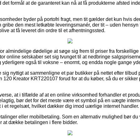
 det formål at de garanteret kan nå at få produkterne afsted in
somheder byder på portofri fragt, men tit gælder det kun hvis der
 gribe den mest letkøbte leveringsmanér, der tit – uden hensyn t
live at få leveret din ordre til et afhentningssted.
r almindelige dødelige at søge sig frem til priser fra forskellige 
or online selskaber set sig tvunget til at nedbringe salgspriser
 og yderligere også til voksne – enormt, og endda nogle gange yde 
e sig nyttigt at sammenligne et par butikker på nettet efter tilbud
120 Kreator KRT220107 forud for at du køber, så du er sikker 
erse, at i tilfælde af at en online virksomhed forhandler et produ
lagtig, bør det for det meste være et symbol på en uægte intern
et i et regelsæt, hvilket dækker dig imod uærlige internet handler.
etalinger eller mobilbetaling. Som en alternativ mulighed bør du v
r at dække betalingen i flere bidder.