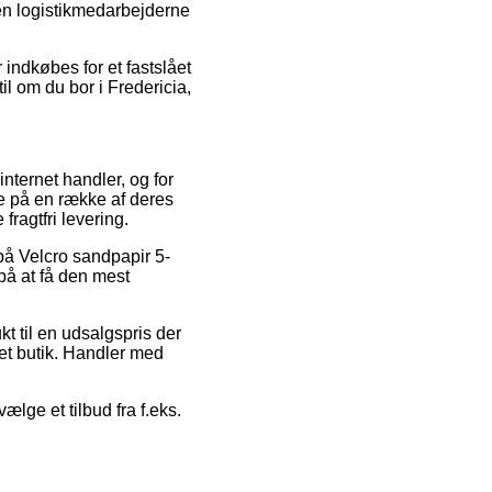
den logistikmedarbejderne
 indkøbes for et fastslået
il om du bor i Fredericia,
internet handler, og for
ne på en række af deres
fragtfri levering.
 på Velcro sandpapir 5-
på at få den mest
kt til en udsalgspris der
et butik. Handler med
ælge et tilbud fra f.eks.