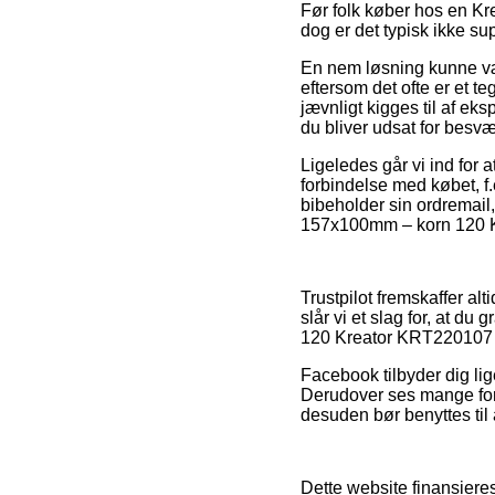
Før folk køber hos en Kre
dog er det typisk ikke s
En nem løsning kunne væ
eftersom det ofte er et t
jævnligt kigges til af eks
du bliver udsat for besvæ
Ligeledes går vi ind for 
forbindelse med købet, f.
bibeholder sin ordremail
157x100mm – korn 120 Kr
Trustpilot fremskaffer al
slår vi et slag for, at 
120 Kreator KRT220107 fø
Facebook tilbyder dig li
Derudover ses mange forh
desuden bør benyttes til 
Dette website finansiere