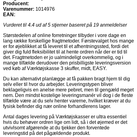
Producent:
Varenummer:
1014976
EAN:
Vurderet til
4.4
ud af 5 stjerner baseret på
19
anmeldelser
Størstedelen af online forretninger tilbyder i vore dage en
lang række forskellige fragtmetoder. Førstevalget hos mange
er for øjeblikket at få leveret til et afhentningssted, fordi det
giver dig fuld fleksibilitet til at hente ordren når der er tid til
det. Fragtmetoden er jo ualmindeligt overkommelig, og i
mange tilfælde derudover den prisbilligste leveringsversion
ved køb af Værktøjskasse 3 skuffer, midt, EASY.
Du kan alternativt planlægge at få pakken bragt hjem til dig
selv eller til hvor du arbejder. Leveringstypen bliver
beklageligvis en anelse mere pebret, men til gengæld meget
nem. Den mindst kostelige leveringsmanér vil dog i de fleste
tilfælde være at du selv henter varerne, hvilket kræver at du
fysisk befinder dig nær online forhandlerens lager.
Antal dages levering på Værktøjskasser er ultra essentiel
hvis du behøver ordren lige om lidt, så i det øjemed er det
utvivlsomt afgørende at du tjekker den forventede
leveringstid på det pågældende produkt.