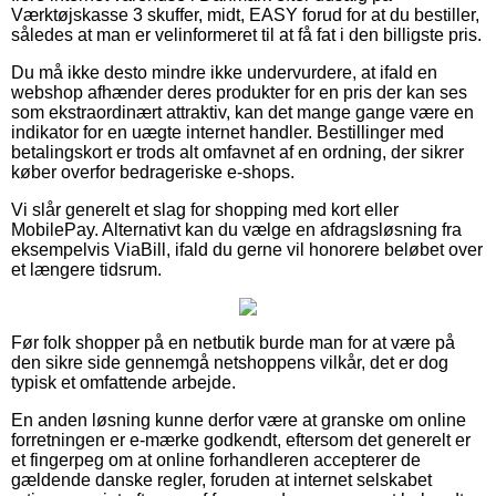
Værktøjskasse 3 skuffer, midt, EASY forud for at du bestiller,
således at man er velinformeret til at få fat i den billigste pris.
Du må ikke desto mindre ikke undervurdere, at ifald en
webshop afhænder deres produkter for en pris der kan ses
som ekstraordinært attraktiv, kan det mange gange være en
indikator for en uægte internet handler. Bestillinger med
betalingskort er trods alt omfavnet af en ordning, der sikrer
køber overfor bedrageriske e-shops.
Vi slår generelt et slag for shopping med kort eller
MobilePay. Alternativt kan du vælge en afdragsløsning fra
eksempelvis ViaBill, ifald du gerne vil honorere beløbet over
et længere tidsrum.
Før folk shopper på en netbutik burde man for at være på
den sikre side gennemgå netshoppens vilkår, det er dog
typisk et omfattende arbejde.
En anden løsning kunne derfor være at granske om online
forretningen er e-mærke godkendt, eftersom det generelt er
et fingerpeg om at online forhandleren accepterer de
gældende danske regler, foruden at internet selskabet