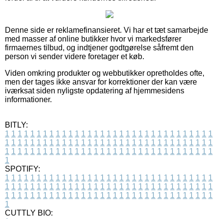
Denne side er reklamefinansieret. Vi har et tæt samarbejde
med masser af online butikker hvor vi markedsfører
firmaernes tilbud, og indtjener godtgørelse såfremt den
person vi sender videre foretager et køb.
Viden omkring produkter og webbutikker opretholdes ofte,
men der tages ikke ansvar for korrektioner der kan være
iværksat siden nyligste opdatering af hjemmesidens
informationer.
BITLY:
1
1
1
1
1
1
1
1
1
1
1
1
1
1
1
1
1
1
1
1
1
1
1
1
1
1
1
1
1
1
1
1
1
1
1
1
1
1
1
1
1
1
1
1
1
1
1
1
1
1
1
1
1
1
1
1
1
1
1
1
1
1
1
1
1
1
1
1
1
1
1
1
1
1
1
1
1
1
1
1
1
1
1
1
1
1
1
1
1
1
1
1
1
1
1
1
1
1
1
1
SPOTIFY:
1
1
1
1
1
1
1
1
1
1
1
1
1
1
1
1
1
1
1
1
1
1
1
1
1
1
1
1
1
1
1
1
1
1
1
1
1
1
1
1
1
1
1
1
1
1
1
1
1
1
1
1
1
1
1
1
1
1
1
1
1
1
1
1
1
1
1
1
1
1
1
1
1
1
1
1
1
1
1
1
1
1
1
1
1
1
1
1
1
1
1
1
1
1
1
1
1
1
1
1
CUTTLY BIO: