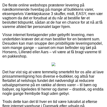
De fleste online webshops præsterer levering på
næstkommende hverdag på mange af butikkens varer,
eksempelvis Værktøjskasse 3 skuffer, midt, EASY, men vær
vagtsom da det er forudsat at du når at bestille før et
besluttet tidspunkt, sådan at de har en chance for at nå at få
varerne afsted før personalet tager hjem.
Visse internet foretagender yder gebyrfri levering, men
undertiden kræver det at man bestiller for en bestemt sum.
Desuden kan man snuppe den prisbilligste leveringsmodel,
som mange gange – uanset om man befinder sig tæt på
Horsens, Lillerød eller Aars – vil være at få bragt varerne til
en pakkeshop.
Det har vist sig at være temmelig smertefrit for os alle at lave
prissammenligning hos diverse e-butikker, og altså har
flertallet af netshops fundet det nødvendigt at reducere
udsalgspriserne på en række af deres varer – til børn og
babyer, og ligeledes til herrer og damer – drastisk, og endda
nogle gange frembyde fragt uden gebyr.
Trods dette kan det til hver en tid være lukrativt at efterse
flere internet varehuse i Danmark efter udsalg på