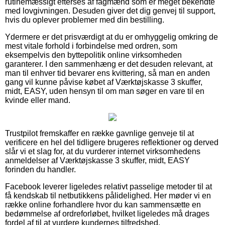
rutinemæssigt efterses af fagmænd som er meget bekendte
med lovgivningen. Desuden giver det dig genvej til support,
hvis du oplever problemer med din bestilling.
Ydermere er det prisværdigt at du er omhyggelig omkring de
mest vitale forhold i forbindelse med ordren, som
eksempelvis den byttepolitik online virksomheden
garanterer. I den sammenhæng er det desuden relevant, at
man til enhver tid bevarer ens kvittering, så man en anden
gang vil kunne påvise købet af Værktøjskasse 3 skuffer,
midt, EASY, uden hensyn til om man søger en vare til en
kvinde eller mand.
Trustpilot fremskaffer en række gavnlige genveje til at
verificere en hel del tidligere brugeres reflektioner og derved
slår vi et slag for, at du vurderer internet virksomhedens
anmeldelser af Værktøjskasse 3 skuffer, midt, EASY
forinden du handler.
Facebook leverer ligeledes relativt passelige metoder til at
få kendskab til netbutikkens pålidelighed. Her møder vi en
række online forhandlere hvor du kan sammensætte en
bedømmelse af ordreforløbet, hvilket ligeledes må drages
fordel af til at vurdere kundernes tilfredshed.