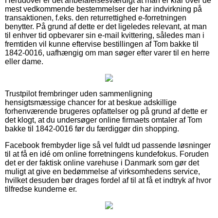
Herudover er det anbefalelsesværdigt at man er klar over de
mest vedkommende bestemmelser der har indvirkning på
transaktionen, f.eks. den returrettighed e-forretningen
benytter. På grund af dette er det ligeledes relevant, at man
til enhver tid opbevarer sin e-mail kvittering, således man i
fremtiden vil kunne eftervise bestillingen af Tom bakke til
1842-0016, uafhængig om man søger efter varer til en herre
eller dame.
Trustpilot frembringer uden sammenligning
hensigtsmæssige chancer for at beskue adskillige
forhenværende brugeres opfattelser og på grund af dette er
det klogt, at du undersøger online firmaets omtaler af Tom
bakke til 1842-0016 før du færdiggør din shopping.
Facebook frembyder lige så vel fuldt ud passende løsninger
til at få en idé om online forretningens kundefokus. Foruden
det er der faktisk online varehuse i Danmark som gør det
muligt at give en bedømmelse af virksomhedens service,
hvilket desuden bør drages fordel af til at få et indtryk af hvor
tilfredse kunderne er.