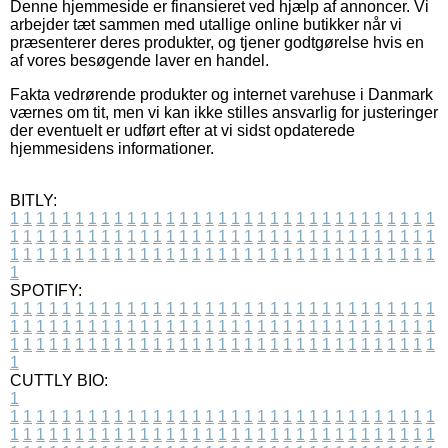
Denne hjemmeside er finansieret ved hjælp af annoncer. Vi
arbejder tæt sammen med utallige online butikker når vi
præsenterer deres produkter, og tjener godtgørelse hvis en
af vores besøgende laver en handel.
Fakta vedrørende produkter og internet varehuse i Danmark
værnes om tit, men vi kan ikke stilles ansvarlig for justeringer
der eventuelt er udført efter at vi sidst opdaterede
hjemmesidens informationer.
BITLY:
1
1
1
1
1
1
1
1
1
1
1
1
1
1
1
1
1
1
1
1
1
1
1
1
1
1
1
1
1
1
1
1
1
1
1
1
1
1
1
1
1
1
1
1
1
1
1
1
1
1
1
1
1
1
1
1
1
1
1
1
1
1
1
1
1
1
1
1
1
1
1
1
1
1
1
1
1
1
1
1
1
1
1
1
1
1
1
1
1
1
1
1
1
1
1
1
1
1
1
1
SPOTIFY:
1
1
1
1
1
1
1
1
1
1
1
1
1
1
1
1
1
1
1
1
1
1
1
1
1
1
1
1
1
1
1
1
1
1
1
1
1
1
1
1
1
1
1
1
1
1
1
1
1
1
1
1
1
1
1
1
1
1
1
1
1
1
1
1
1
1
1
1
1
1
1
1
1
1
1
1
1
1
1
1
1
1
1
1
1
1
1
1
1
1
1
1
1
1
1
1
1
1
1
1
CUTTLY BIO:
1
1
1
1
1
1
1
1
1
1
1
1
1
1
1
1
1
1
1
1
1
1
1
1
1
1
1
1
1
1
1
1
1
1
1
1
1
1
1
1
1
1
1
1
1
1
1
1
1
1
1
1
1
1
1
1
1
1
1
1
1
1
1
1
1
1
1