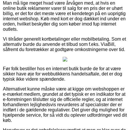
Man må lige meget hvad være årvågen med, at hvis en
online butik reklamerer varer til salg for en pris der er uhørt
billig, er det for det meste være et kendetegn på en uoprigtig
internet webshop. Køb med kort er dog dækket ind under en
orden, hvilket beskytter dig som køber imod fup internet
outlets.
Vi tilråder generelt kortbetalinger eller mobilbetaling. Som et
alternativ burde du anvende et tilbud som f.eks. ViaBill,
såfremt du foretrækker at godtgøre omkostningerne over tid.
Før folk bestiller hos en internet butik burde de for at være
sikker have øje for webbutikkens handelsaftale, det er dog
typisk ikke videre spændende.
Alternativet kunne måske være at kigge om webshoppen er
e-mærket medlem, grundet at det typisk er en indikator for at
e-forretningen tilslutter sig de officielle regler, og at internet
forhandleren lejlighedsvis revurderes af specialister der er
indført i de gældende regulativer. Det giver dig mulighed for
hjælpende service, for så vidt du oplever udfordringer ved dit
køb.