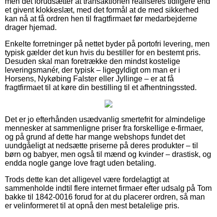
men det forudsætter at transaktionen realiseres tidligere end
et givent klokkeslæt, med det formål at de med sikkerhed
kan nå at få ordren hen til fragtfirmaet før medarbejderne
drager hjemad.
Enkelte forretninger på nettet byder på portofri levering, men
typisk gælder det kun hvis du bestiller for en bestemt pris.
Desuden skal man foretrække den mindst kostelige
leveringsmanér, der typisk – ligegyldigt om man er i
Horsens, Nykøbing Falster eller Jyllinge – er at få
fragtfirmaet til at køre din bestilling til et afhentningssted.
Det er jo efterhånden usædvanlig smertefrit for almindelige
mennesker at sammenligne priser fra forskellige e-firmaer,
og på grund af dette har mange webshops fundet det
uundgåeligt at nedsætte priserne på deres produkter – til
børn og babyer, men også til mænd og kvinder – drastisk, og
endda nogle gange love fragt uden betaling.
Trods dette kan det alligevel være fordelagtigt at
sammenholde indtil flere internet firmaer efter udsalg på Tom
bakke til 1842-0016 forud for at du placerer ordren, så man
er velinformeret til at opnå den mest betalelige pris.