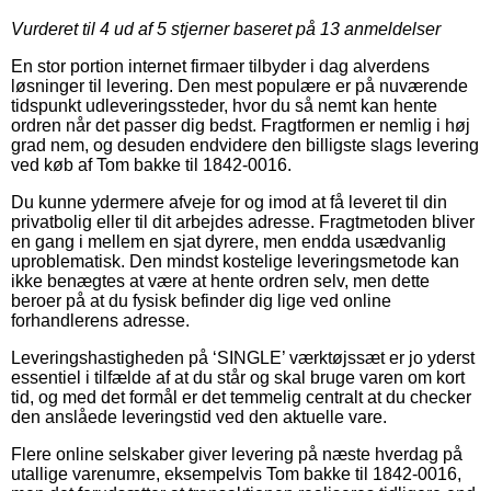
Vurderet til
4
ud af 5 stjerner baseret på
13
anmeldelser
En stor portion internet firmaer tilbyder i dag alverdens
løsninger til levering. Den mest populære er på nuværende
tidspunkt udleveringssteder, hvor du så nemt kan hente
ordren når det passer dig bedst. Fragtformen er nemlig i høj
grad nem, og desuden endvidere den billigste slags levering
ved køb af Tom bakke til 1842-0016.
Du kunne ydermere afveje for og imod at få leveret til din
privatbolig eller til dit arbejdes adresse. Fragtmetoden bliver
en gang i mellem en sjat dyrere, men endda usædvanlig
uproblematisk. Den mindst kostelige leveringsmetode kan
ikke benægtes at være at hente ordren selv, men dette
beroer på at du fysisk befinder dig lige ved online
forhandlerens adresse.
Leveringshastigheden på ‘SINGLE’ værktøjssæt er jo yderst
essentiel i tilfælde af at du står og skal bruge varen om kort
tid, og med det formål er det temmelig centralt at du checker
den anslåede leveringstid ved den aktuelle vare.
Flere online selskaber giver levering på næste hverdag på
utallige varenumre, eksempelvis Tom bakke til 1842-0016,