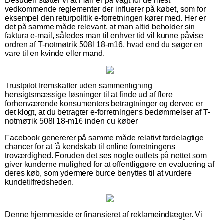
Desuden støtter vi at man er på vagt for de mest
vedkommende reglementer der influerer på købet, som for
eksempel den returpolitik e-forretningen kører med. Her er
det på samme måde relevant, at man altid beholder sin
faktura e-mail, således man til enhver tid vil kunne påvise
ordren af T-notmøtrik 508l 18-m16, hvad end du søger en
vare til en kvinde eller mand.
Trustpilot fremskaffer uden sammenligning
hensigtsmæssige løsninger til at finde ud af flere
forhenværende konsumenters betragtninger og derved er
det klogt, at du betragter e-forretningens bedømmelser af T-
notmøtrik 508l 18-m16 inden du køber.
Facebook genererer på samme måde relativt fordelagtige
chancer for at få kendskab til online forretningens
troværdighed. Foruden det ses nogle outlets på nettet som
giver kunderne mulighed for at offentliggøre en evaluering af
deres køb, som ydermere burde benyttes til at vurdere
kundetilfredsheden.
Denne hjemmeside er finansieret af reklameindtægter. Vi