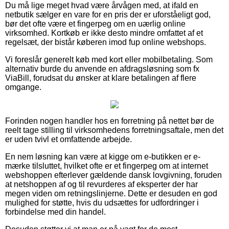
Du må lige meget hvad være årvågen med, at ifald en
netbutik sælger en vare for en pris der er uforståeligt god,
bør det ofte være et fingerpeg om en uærlig online
virksomhed. Kortkøb er ikke desto mindre omfattet af et
regelsæt, der bistår køberen imod fup online webshops.
Vi foreslår generelt køb med kort eller mobilbetaling. Som
alternativ burde du anvende en afdragsløsning som fx
ViaBill, forudsat du ønsker at klare betalingen af flere
omgange.
Forinden nogen handler hos en forretning på nettet bør de
reelt tage stilling til virksomhedens forretningsaftale, men det
er uden tvivl et omfattende arbejde.
En nem løsning kan være at kigge om e-butikken er e-
mærke tilsluttet, hvilket ofte er et fingerpeg om at internet
webshoppen efterlever gældende dansk lovgivning, foruden
at netshoppen af og til revurderes af eksperter der har
megen viden om retningslinjerne. Dette er desuden en god
mulighed for støtte, hvis du udsættes for udfordringer i
forbindelse med din handel.