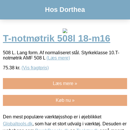
Hos Dorthea
T-notmøtrik 508l 18-m16
508 L. Lang form. Af normaliseret stål. Styrkeklasse 10.T-
notmøtrik AMF 508 L
(Læs mere)
75.38
kr.
(Vis fragtpris)
Læs mere »
Køb nu »
Den mest populære værktøjsshop er i øjeblikket
Globaltools.dk
, som har et stort udvalg i værktøj. Desuden er