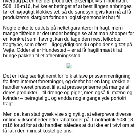
hverdag på en hel del produkter, eksempelvis T-notmøtrik
508l 18-m16, hvilket er betinget af at bestillingen anbringes
før et nøjagtigt klokkeslæt, så de sandsynligvis kan nå at få
produkterne klargjort forinden logistikpersonalet har fri.
Nogle enkelte outlets på nettet garanterer fri fragt, men i
mange tilfælde er det under betingelse af at man shopper for
en konkret sum. I øvrigt kan du tage den mest letkøbte
fragttype, som oftest – ligegyldigt om du opholder sig tæt på
Vejle, Odder eller Hundested – er at få fragtfirmaet til at
bringe pakken til et afhentningssted.
Det er i dag særligt nemt for folk at lave prissammenligning
fra flere internet forretninger, og derfor har en lang række e-
handler været presset til at at presse priserne på mange af
deres produkter – til drenge og piger, men også til mænd og
kvinder – betragteligt, og endda nogle gange yde portofri
fragt.
Men det kan stadigvæk vise sig nyttigt at efterprøve diverse
online virksomheder efter rabatkoder på T-notmøtrik 508l 18-
m16 forud for at du handler, således at du ikke er i tvivl om at
få fat i den mindst kostelige pris.