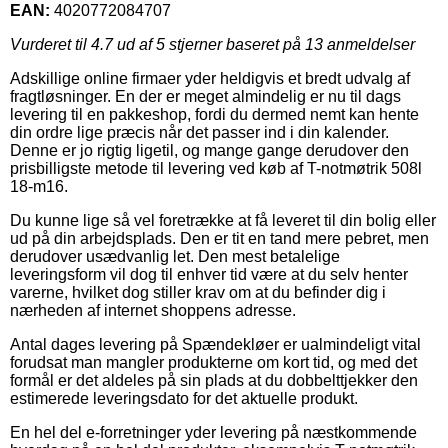
EAN:
4020772084707
Vurderet til
4.7
ud af 5 stjerner baseret på
13
anmeldelser
Adskillige online firmaer yder heldigvis et bredt udvalg af
fragtløsninger. En der er meget almindelig er nu til dags
levering til en pakkeshop, fordi du dermed nemt kan hente
din ordre lige præcis når det passer ind i din kalender.
Denne er jo rigtig ligetil, og mange gange derudover den
prisbilligste metode til levering ved køb af T-notmøtrik 508l
18-m16.
Du kunne lige så vel foretrække at få leveret til din bolig eller
ud på din arbejdsplads. Den er tit en tand mere pebret, men
derudover usædvanlig let. Den mest betalelige
leveringsform vil dog til enhver tid være at du selv henter
varerne, hvilket dog stiller krav om at du befinder dig i
nærheden af internet shoppens adresse.
Antal dages levering på Spændekløer er ualmindeligt vital
forudsat man mangler produkterne om kort tid, og med det
formål er det aldeles på sin plads at du dobbelttjekker den
estimerede leveringsdato for det aktuelle produkt.
En hel del e-forretninger yder levering på næstkommende