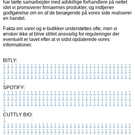
har tætte samarbejder med adskillige forhandlere på nettet
idet vi promoverer firmaernes produkter, og indtjener
godtgørelse om en af de besøgende på vores side realiserer
en handel.
Fakta om varer og e-butikker understøttes ofte, men vi
ønsker ikke at blive stillet ansvarlig for reguleringer der
eventuelt er lavet efter at vi sidst opdaterede vores
informationer.
BITLY:
1
1
1
1
1
1
1
1
1
1
1
1
1
1
1
1
1
1
1
1
1
1
1
1
1
1
1
1
1
1
1
1
1
1
1
1
1
1
1
1
1
1
1
1
1
1
1
1
1
1
1
1
1
1
1
1
1
1
1
1
1
1
1
1
1
1
1
1
1
1
1
1
1
1
1
1
1
1
1
1
1
1
1
1
1
1
1
1
1
1
1
1
1
1
1
1
1
1
1
1
SPOTIFY:
1
1
1
1
1
1
1
1
1
1
1
1
1
1
1
1
1
1
1
1
1
1
1
1
1
1
1
1
1
1
1
1
1
1
1
1
1
1
1
1
1
1
1
1
1
1
1
1
1
1
1
1
1
1
1
1
1
1
1
1
1
1
1
1
1
1
1
1
1
1
1
1
1
1
1
1
1
1
1
1
1
1
1
1
1
1
1
1
1
1
1
1
1
1
1
1
1
1
1
1
CUTTLY BIO:
1
1
1
1
1
1
1
1
1
1
1
1
1
1
1
1
1
1
1
1
1
1
1
1
1
1
1
1
1
1
1
1
1
1
1
1
1
1
1
1
1
1
1
1
1
1
1
1
1
1
1
1
1
1
1
1
1
1
1
1
1
1
1
1
1
1
1