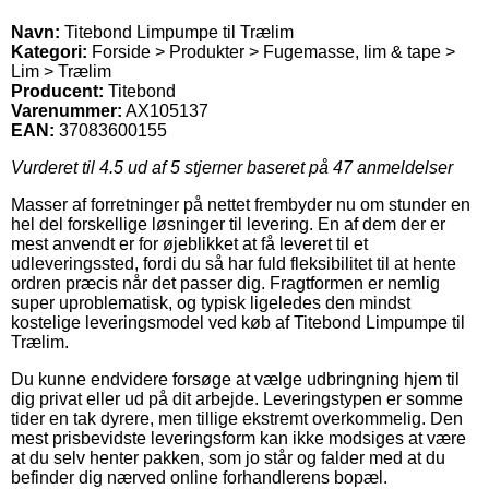
Navn:
Titebond Limpumpe til Trælim
Kategori:
Forside > Produkter > Fugemasse, lim & tape >
Lim > Trælim
Producent:
Titebond
Varenummer:
AX105137
EAN:
37083600155
Vurderet til
4.5
ud af 5 stjerner baseret på
47
anmeldelser
Masser af forretninger på nettet frembyder nu om stunder en
hel del forskellige løsninger til levering. En af dem der er
mest anvendt er for øjeblikket at få leveret til et
udleveringssted, fordi du så har fuld fleksibilitet til at hente
ordren præcis når det passer dig. Fragtformen er nemlig
super uproblematisk, og typisk ligeledes den mindst
kostelige leveringsmodel ved køb af Titebond Limpumpe til
Trælim.
Du kunne endvidere forsøge at vælge udbringning hjem til
dig privat eller ud på dit arbejde. Leveringstypen er somme
tider en tak dyrere, men tillige ekstremt overkommelig. Den
mest prisbevidste leveringsform kan ikke modsiges at være
at du selv henter pakken, som jo står og falder med at du
befinder dig nærved online forhandlerens bopæl.