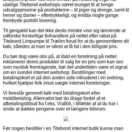
utallige Titebond webshops været tvunget til at tvinge
udsalgspriserne på produkterne – til piger og drenge, samt til
herrer og damer – eftertrykkeligt, og endda nogle gange
frembyde portofri levering.
Til gengæld kan det ikke desto mindre vise sig lønnende at
udforske forskellige forhandlere på nettet efter rabat på
Titebond Limpumpe til Trælim forud for at du gennemfører dit
køb, således at man er sikret at få fat i den billigste pris.
Du bør dog være obs på, at ifald en forretning på nettet
reklamerer deres produkter til salg for en pris som kan ses
som mystisk fremragende, bør det undertiden være et signal
om en svindel internet webshop. Bestillinger med
betalingskort er på den anden side inkluderet i en ordning,
hvilket hjælper folk imod uægte internet forretninger.
Vi foreslår generelt køb med betalingskort eller
mobilbetaling. Alternativt bør du drage fordel af et
afbetalingstilbud fra f.eks. ViaBill, i tilfælde af at du har i
sinde at dække pengene over et længere tidsrum.
Før nogen bestiller i en Titebond internet butik kunne man