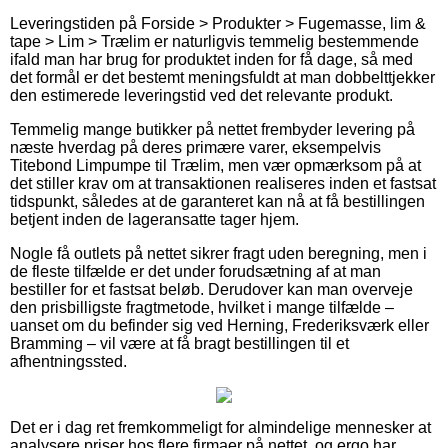
Leveringstiden på Forside > Produkter > Fugemasse, lim &
tape > Lim > Trælim er naturligvis temmelig bestemmende
ifald man har brug for produktet inden for få dage, så med
det formål er det bestemt meningsfuldt at man dobbelttjekker
den estimerede leveringstid ved det relevante produkt.
Temmelig mange butikker på nettet frembyder levering på
næste hverdag på deres primære varer, eksempelvis
Titebond Limpumpe til Trælim, men vær opmærksom på at
det stiller krav om at transaktionen realiseres inden et fastsat
tidspunkt, således at de garanteret kan nå at få bestillingen
betjent inden de lageransatte tager hjem.
Nogle få outlets på nettet sikrer fragt uden beregning, men i
de fleste tilfælde er det under forudsætning af at man
bestiller for et fastsat beløb. Derudover kan man overveje
den prisbilligste fragtmetode, hvilket i mange tilfælde –
uanset om du befinder sig ved Herning, Frederiksværk eller
Bramming – vil være at få bragt bestillingen til et
afhentningssted.
Det er i dag ret fremkommeligt for almindelige mennesker at
analysere priser hos flere firmaer på nettet, og ergo har