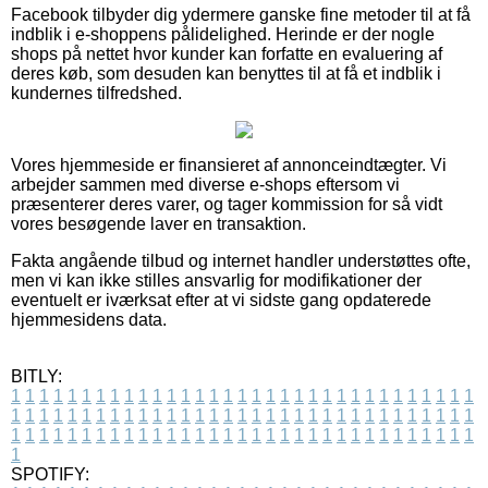
Facebook tilbyder dig ydermere ganske fine metoder til at få
indblik i e-shoppens pålidelighed. Herinde er der nogle
shops på nettet hvor kunder kan forfatte en evaluering af
deres køb, som desuden kan benyttes til at få et indblik i
kundernes tilfredshed.
Vores hjemmeside er finansieret af annonceindtægter. Vi
arbejder sammen med diverse e-shops eftersom vi
præsenterer deres varer, og tager kommission for så vidt
vores besøgende laver en transaktion.
Fakta angående tilbud og internet handler understøttes ofte,
men vi kan ikke stilles ansvarlig for modifikationer der
eventuelt er iværksat efter at vi sidste gang opdaterede
hjemmesidens data.
BITLY:
1
1
1
1
1
1
1
1
1
1
1
1
1
1
1
1
1
1
1
1
1
1
1
1
1
1
1
1
1
1
1
1
1
1
1
1
1
1
1
1
1
1
1
1
1
1
1
1
1
1
1
1
1
1
1
1
1
1
1
1
1
1
1
1
1
1
1
1
1
1
1
1
1
1
1
1
1
1
1
1
1
1
1
1
1
1
1
1
1
1
1
1
1
1
1
1
1
1
1
1
SPOTIFY: