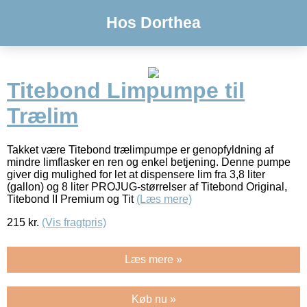
Hos Dorthea
Titebond Limpumpe til
Trælim
Takket være Titebond trælimpumpe er genopfyldning af
mindre limflasker en ren og enkel betjening. Denne pumpe
giver dig mulighed for let at dispensere lim fra 3,8 liter
(gallon) og 8 liter PROJUG-størrelser af Titebond Original,
Titebond II Premium og Tit
(Læs mere)
215
kr.
(Vis fragtpris)
Læs mere »
Køb nu »