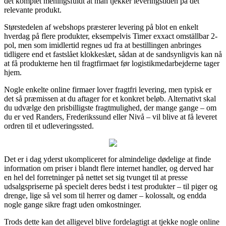
det komplet meningsfuldt at man tjekker leveringstiden på det
relevante produkt.
Størstedelen af webshops præsterer levering på blot en enkelt
hverdag på flere produkter, eksempelvis Timer exxact omställbar 2-
pol, men som imidlertid regnes ud fra at bestillingen anbringes
tidligere end et fastslået klokkeslæt, sådan at de sandsynligvis kan nå
at få produkterne hen til fragtfirmaet før logistikmedarbejderne tager
hjem.
Nogle enkelte online firmaer lover fragtfri levering, men typisk er
det så præmissen at du aftager for et konkret beløb. Alternativt skal
du udvælge den prisbilligste fragtmulighed, der mange gange – om
du er ved Randers, Frederikssund eller Nivå – vil blive at få leveret
ordren til et udleveringssted.
Det er i dag yderst ukompliceret for almindelige dødelige at finde
information om priser i blandt flere internet handler, og derved har
en hel del forretninger på nettet set sig tvunget til at presse
udsalgspriserne på specielt deres bedst i test produkter – til piger og
drenge, lige så vel som til herrer og damer – kolossalt, og endda
nogle gange sikre fragt uden omkostninger.
Trods dette kan det alligevel blive fordelagtigt at tjekke nogle online