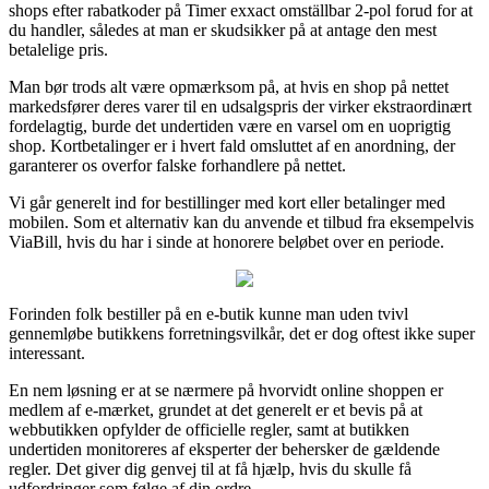
shops efter rabatkoder på Timer exxact omställbar 2-pol forud for at
du handler, således at man er skudsikker på at antage den mest
betalelige pris.
Man bør trods alt være opmærksom på, at hvis en shop på nettet
markedsfører deres varer til en udsalgspris der virker ekstraordinært
fordelagtig, burde det undertiden være en varsel om en uoprigtig
shop. Kortbetalinger er i hvert fald omsluttet af en anordning, der
garanterer os overfor falske forhandlere på nettet.
Vi går generelt ind for bestillinger med kort eller betalinger med
mobilen. Som et alternativ kan du anvende et tilbud fra eksempelvis
ViaBill, hvis du har i sinde at honorere beløbet over en periode.
Forinden folk bestiller på en e-butik kunne man uden tvivl
gennemløbe butikkens forretningsvilkår, det er dog oftest ikke super
interessant.
En nem løsning er at se nærmere på hvorvidt online shoppen er
medlem af e-mærket, grundet at det generelt er et bevis på at
webbutikken opfylder de officielle regler, samt at butikken
undertiden monitoreres af eksperter der behersker de gældende
regler. Det giver dig genvej til at få hjælp, hvis du skulle få
udfordringer som følge af din ordre.