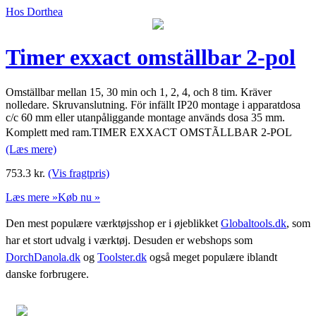
Hos Dorthea
Timer exxact omställbar 2-pol
Omställbar mellan 15, 30 min och 1, 2, 4, och 8 tim. Kräver
nolledare. Skruvanslutning. För infällt IP20 montage i apparatdosa
c/c 60 mm eller utanpåliggande montage används dosa 35 mm.
Komplett med ram.TIMER EXXACT OMSTÃLLBAR 2-POL
(Læs mere)
753.3
kr.
(Vis fragtpris)
Læs mere »
Køb nu »
Den mest populære værktøjsshop er i øjeblikket
Globaltools.dk
, som
har et stort udvalg i værktøj. Desuden er webshops som
DorchDanola.dk
og
Toolster.dk
også meget populære iblandt
danske forbrugere.