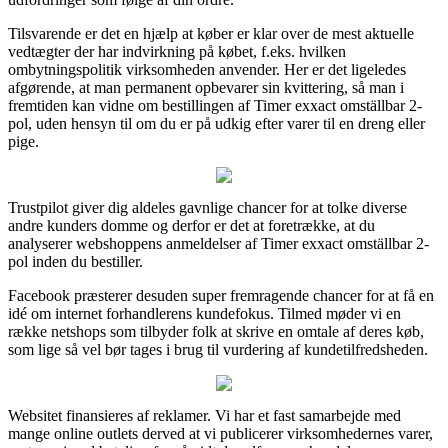
Tilsvarende er det en hjælp at køber er klar over de mest aktuelle
vedtægter der har indvirkning på købet, f.eks. hvilken
ombytningspolitik virksomheden anvender. Her er det ligeledes
afgørende, at man permanent opbevarer sin kvittering, så man i
fremtiden kan vidne om bestillingen af Timer exxact omställbar 2-
pol, uden hensyn til om du er på udkig efter varer til en dreng eller
pige.
Trustpilot giver dig aldeles gavnlige chancer for at tolke diverse
andre kunders domme og derfor er det at foretrække, at du
analyserer webshoppens anmeldelser af Timer exxact omställbar 2-
pol inden du bestiller.
Facebook præsterer desuden super fremragende chancer for at få en
idé om internet forhandlerens kundefokus. Tilmed møder vi en
række netshops som tilbyder folk at skrive en omtale af deres køb,
som lige så vel bør tages i brug til vurdering af kundetilfredsheden.
Websitet finansieres af reklamer. Vi har et fast samarbejde med
mange online outlets derved at vi publicerer virksomhedernes varer,