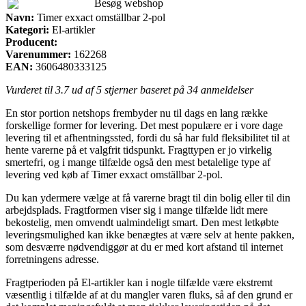
Besøg webshop
Navn:
Timer exxact omställbar 2-pol
Kategori:
El-artikler
Producent:
Varenummer:
162268
EAN:
3606480333125
Vurderet til
3.7
ud af 5 stjerner baseret på
34
anmeldelser
En stor portion netshops frembyder nu til dags en lang række
forskellige former for levering. Det mest populære er i vore dage
levering til et afhentningssted, fordi du så har fuld fleksibilitet til at
hente varerne på et valgfrit tidspunkt. Fragttypen er jo virkelig
smertefri, og i mange tilfælde også den mest betalelige type af
levering ved køb af Timer exxact omställbar 2-pol.
Du kan ydermere vælge at få varerne bragt til din bolig eller til din
arbejdsplads. Fragtformen viser sig i mange tilfælde lidt mere
bekostelig, men omvendt ualmindeligt smart. Den mest letkøbte
leveringsmulighed kan ikke benægtes at være selv at hente pakken,
som desværre nødvendiggør at du er med kort afstand til internet
forretningens adresse.
Fragtperioden på El-artikler kan i nogle tilfælde være ekstremt
væsentlig i tilfælde af at du mangler varen fluks, så af den grund er