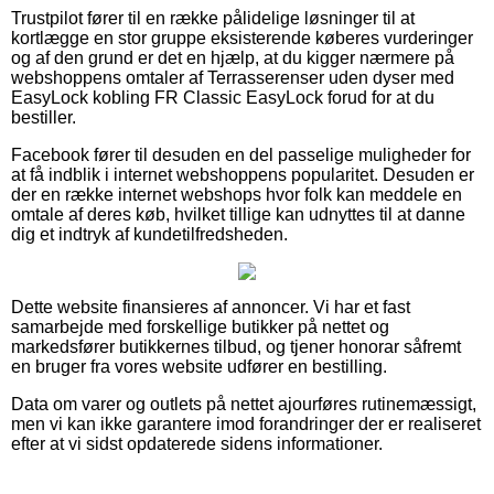
Trustpilot fører til en række pålidelige løsninger til at
kortlægge en stor gruppe eksisterende køberes vurderinger
og af den grund er det en hjælp, at du kigger nærmere på
webshoppens omtaler af Terrasserenser uden dyser med
EasyLock kobling FR Classic EasyLock forud for at du
bestiller.
Facebook fører til desuden en del passelige muligheder for
at få indblik i internet webshoppens popularitet. Desuden er
der en række internet webshops hvor folk kan meddele en
omtale af deres køb, hvilket tillige kan udnyttes til at danne
dig et indtryk af kundetilfredsheden.
Dette website finansieres af annoncer. Vi har et fast
samarbejde med forskellige butikker på nettet og
markedsfører butikkernes tilbud, og tjener honorar såfremt
en bruger fra vores website udfører en bestilling.
Data om varer og outlets på nettet ajourføres rutinemæssigt,
men vi kan ikke garantere imod forandringer der er realiseret
efter at vi sidst opdaterede sidens informationer.