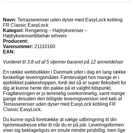
Navn:
Terrasserenser uden dyser med EasyLock kobling
FR Classic EasyLock
Kategori:
Rengøring – Højtryksrenser –
Højtryksrensertilbehør erhverv
Producent:
Varenummer:
21110160
EAN:
Vurderet til
3.8
ud af 5 stjerner baseret på
12
anmeldelser
En række webbutikker i Danmark yder i dag en lang række
forskellige leveringsmåder. Førstevalget hos mange er i
øjeblikket pakkeshoppen, fordi det så er super fleksibelt for
dig at kunne hente din pakke på et valgfrit tidspunkt.
Fragtløsningen er jo temmelig overkommelig, samt mange
gange desuden den billigste leveringsversion ved køb af
Terrasserenser uden dyser med EasyLock kobling FR
Classic EasyLock.
Du kunne også foretrække at vælge udbringning til din
hjemmeadresse eller til når du er på job. Leveringsformen
viser sig beklageligvis en smule mindre prisbillig, men lige