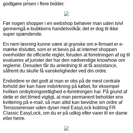
godtgøre prisen i flere bidder.
Før nogen shopper i en webshop behøver man uden tvivl
gennemgå e-butikkens handelsvilkår, det er dog tit ikke
super spændende.
En nem løsning kunne være at granske om e-firmaet er e-
mærke tilsluttet, som er et bevis på at internet shoppen
overholder de officielle regler, foruden at forretningen af og til
evalueres af jurister der har den nødvendige knowhow om
reglerne. Desuden får du anledning til at få assistance,
såfremt du skulle få vanskeligheder ved din ordre.
Endvidere er det godt at man er obs på de mest centrale
forhold der kan have indvirkning på købet, for eksempel
hvilken ombytningsrettighed e-forretningen har. På grund af
dette er det tilmed vigtigt, at man permanent beholder ens
kvittering på e-mail, så man altid kan bevidne sin ordre af
Terrasserenser uden dyser med EasyLock kobling FR
Classic EasyLock, om du er på udkig efter varer til en dame
eller herre.