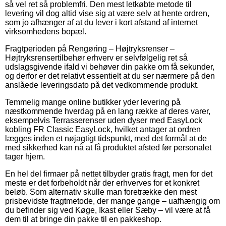
så vel ret så problemfri. Den mest letkøbte metode til
levering vil dog altid vise sig at være selv at hente ordren,
som jo afhænger af at du lever i kort afstand af internet
virksomhedens bopæl.
Fragtperioden på Rengøring – Højtryksrenser –
Højtryksrensertilbehør erhverv er selvfølgelig ret så
udslagsgivende ifald vi behøver din pakke om få sekunder,
og derfor er det relativt essentielt at du ser nærmere på den
anslåede leveringsdato på det vedkommende produkt.
Temmelig mange online butikker yder levering på
næstkommende hverdag på en lang række af deres varer,
eksempelvis Terrasserenser uden dyser med EasyLock
kobling FR Classic EasyLock, hvilket antager at ordren
lægges inden et nøjagtigt tidspunkt, med det formål at de
med sikkerhed kan nå at få produktet afsted før personalet
tager hjem.
En hel del firmaer på nettet tilbyder gratis fragt, men for det
meste er det forbeholdt når der erhverves for et konkret
beløb. Som alternativ skulle man foretrække den mest
prisbevidste fragtmetode, der mange gange – uafhængig om
du befinder sig ved Køge, Ikast eller Sæby – vil være at få
dem til at bringe din pakke til en pakkeshop.