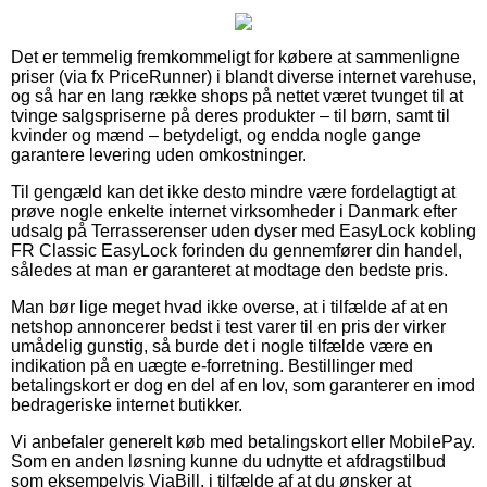
Det er temmelig fremkommeligt for købere at sammenligne
priser (via fx PriceRunner) i blandt diverse internet varehuse,
og så har en lang række shops på nettet været tvunget til at
tvinge salgspriserne på deres produkter – til børn, samt til
kvinder og mænd – betydeligt, og endda nogle gange
garantere levering uden omkostninger.
Til gengæld kan det ikke desto mindre være fordelagtigt at
prøve nogle enkelte internet virksomheder i Danmark efter
udsalg på Terrasserenser uden dyser med EasyLock kobling
FR Classic EasyLock forinden du gennemfører din handel,
således at man er garanteret at modtage den bedste pris.
Man bør lige meget hvad ikke overse, at i tilfælde af at en
netshop annoncerer bedst i test varer til en pris der virker
umådelig gunstig, så burde det i nogle tilfælde være en
indikation på en uægte e-forretning. Bestillinger med
betalingskort er dog en del af en lov, som garanterer en imod
bedrageriske internet butikker.
Vi anbefaler generelt køb med betalingskort eller MobilePay.
Som en anden løsning kunne du udnytte et afdragstilbud
som eksempelvis ViaBill, i tilfælde af at du ønsker at