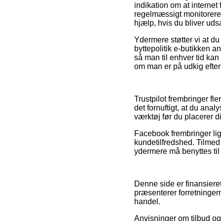
indikation om at interne
regelmæssigt monitoreres
hjælp, hvis du bliver uds
Ydermere støtter vi at d
byttepolitik e-butikken a
så man til enhver tid k
om man er på udkig efter 
Trustpilot frembringer fle
det fornuftigt, at du an
værktøj før du placerer d
Facebook frembringer lig
kundetilfredshed. Tilmed
ydermere må benyttes til
Denne side er finansieret
præsenterer forretningern
handel.
Anvisninger om tilbud og 