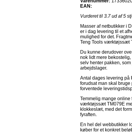
Varenummer:
1733602
EAN:
Vurderet til
3.7
ud af 5 st
Masser af netbutikker i D
er i dag levering til et af
mulighed for det. Fragtme
Teng Tools værktøjssæt
Du kunne derudover overve
nok lidt mere bekostelig
selv henter pakken, som j
arbejdslager.
Antal dages levering på 
forudsat man skal bruge p
forventede leveringstidsp
Temmelig mange online fo
værktøjssæt TM079E med 
klokkeslæt, med det form
fyraften.
En hel del webbutikker l
køber for et konkret belø