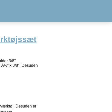
rktøjssæt
lder 3/8″
ap Â½” x 3/8″. Desuden
 i værktøj. Desuden er