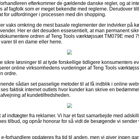
t forhandleren efterkommer de gældende danske regler, og at inte
 af fagfolk som er meget bekendte med reglerne. Derudover tilb
at for udfordringer i processen med din shopping.
u er vaks omkring de mest basale reglementer der indvirker på k
nvender. Her er det desuden essesentielt, at man permanent sikre
an dokumentere ordren af Teng Tools værktøjssæt TM079E med 79
varer til en dame eller herre.
re sikre løsninger til at tyde forskellige tidligere konsumenters e
alyserer online virksomhedens vurderinger af Teng Tools værkt
in ordre.
nende sådan set passelige metoder til at få indblik i online w
 ses faktisk internet outlets hvor kunder kan skrive en bedømme
 afvejning af kundetilfredsheden.
 af indtægter fra reklamer. Vi har et fast samarbejde med adskilli
es tilbud, og opnår honorar for så vidt de besøgende vi sender 
e-forhandlere opdateres fra tid til anden, men vi giver ingen ga