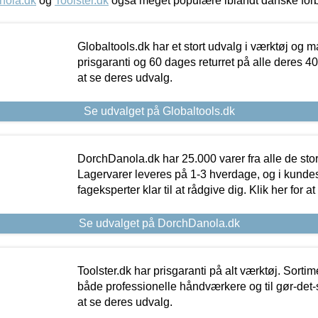
nola.dk
og
Toolster.dk
også meget populære iblandt danske for
Globaltools.dk har et stort udvalg i værktøj og m
prisgaranti og 60 dages returret på alle deres 40.
at se deres udvalg.
Se udvalget på Globaltools.dk
DorchDanola.dk har 25.000 varer fra alle de st
Lagervarer leveres på 1-3 hverdage, og i kundes
fageksperter klar til at rådgive dig. Klik her for a
Se udvalget på DorchDanola.dk
Toolster.dk har prisgaranti på alt værktøj. Sortim
både professionelle håndværkere og til gør-det-se
at se deres udvalg.