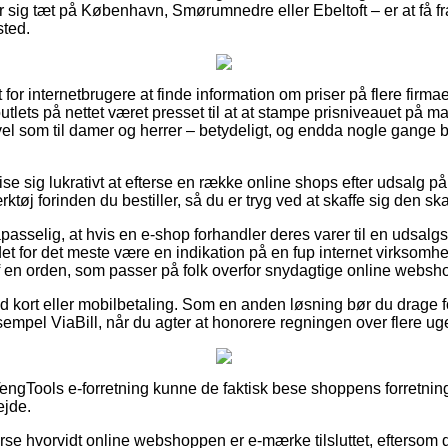
r sig tæt på København, Smørumnedre eller Ebeltoft – er at få fr
sted.
t for internetbrugere at finde information om priser på flere firma
utlets på nettet været presset til at at stampe prisniveauet på ma
 vel som til damer og herrer – betydeligt, og endda nogle gange 
se sig lukrativt at efterse en række online shops efter udsalg 
j forinden du bestiller, så du er tryg ved at skaffe sig den ska
asselig, at hvis en e-shop forhandler deres varer til en udsalgs
n det for det meste være en indikation på en fup internet virksomh
 af en orden, som passer på folk overfor snydagtige online websh
med kort eller mobilbetaling. Som en anden løsning bør du drage f
sempel ViaBill, når du agter at honorere regningen over flere uge
ngTools e-forretning kunne de faktisk bese shoppens forretning
ejde.
terse hvorvidt online webshoppen er e-mærke tilsluttet, eftersom