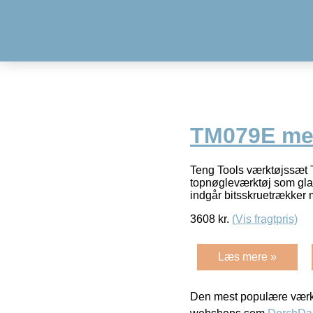
TM079E med
Teng Tools værktøjssæt 
topnøgleværktøj som glas
indgår bitsskruetrække
3608
kr.
(Vis fragtpris)
Læs mere »
Den mest populære værkt