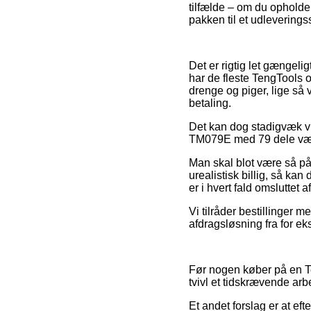
tilfælde – om du opholde
pakken til et udleverings
Det er rigtig let gængelig
har de fleste TengTools o
drenge og piger, lige så
betaling.
Det kan dog stadigvæk vi
TM079E med 79 dele værktø
Man skal blot være så påp
urealistisk billig, så ka
er i hvert fald omsluttet
Vi tilråder bestillinger 
afdragsløsning fra for ek
Før nogen køber på en Te
tvivl et tidskrævende arb
Et andet forslag er at ef