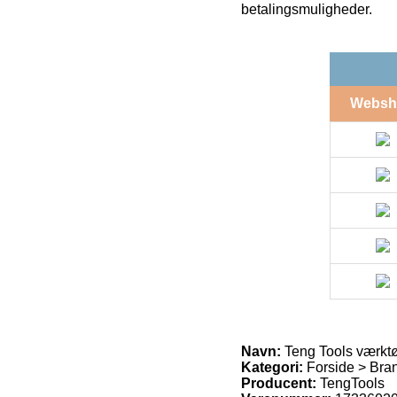
betalingsmuligheder.
Websh
Navn:
Teng Tools værkt
Kategori:
Forside > Bran
Producent:
TengTools