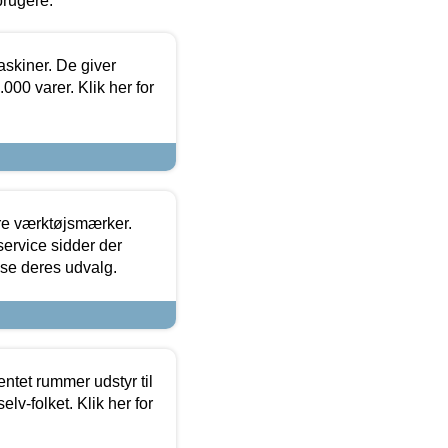
brugere.
askiner. De giver
000 varer. Klik her for
ore værktøjsmærker.
ervice sidder der
t se deres udvalg.
entet rummer udstyr til
lv-folket. Klik her for