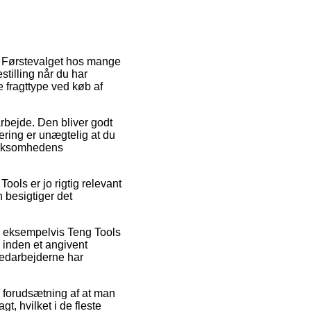
r. Førstevalget hos mange
estilling når du har
e fragttype ved køb af
arbejde. Den bliver godt
ering er unægtelig at du
 virksomhedens
ols er jo rigtig relevant
 besigtiger det
, eksempelvis Teng Tools
inden et angivent
medarbejderne har
r forudsætning af at man
t, hvilket i de fleste