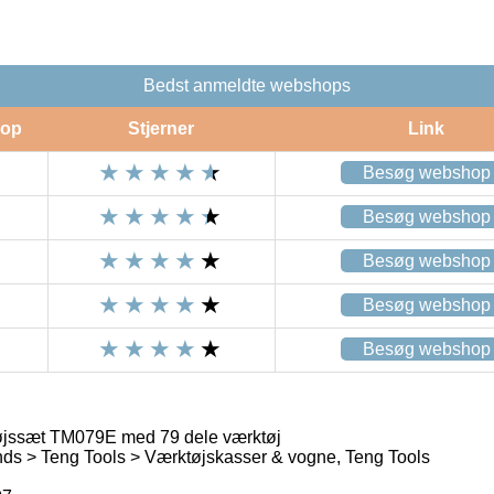
Bedst anmeldte webshops
op
Stjerner
Link
Besøg webshop
Besøg webshop
Besøg webshop
Besøg webshop
Besøg webshop
øjssæt TM079E med 79 dele værktøj
ds > Teng Tools > Værktøjskasser & vogne, Teng Tools