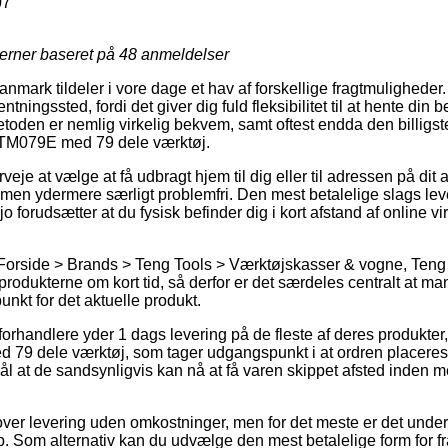
07
jerner baseret på
48
anmeldelser
anmark tildeler i vore dage et hav af forskellige fragtmulighede
hentningssted, fordi det giver dig fuld fleksibilitet til at hente din b
toden er nemlig virkelig bekvem, samt oftest endda den billigst
 TM079E med 79 dele værktøj.
je at vælge at få udbragt hjem til dig eller til adressen på dit 
, men ydermere særligt problemfri. Den mest betalelige slags lev
o forudsætter at du fysisk befinder dig i kort afstand af online
Forside > Brands > Teng Tools > Værktøjskasser & vogne, Teng To
rodukterne om kort tid, så derfor er det særdeles centralt at man
unkt for det aktuelle produkt.
rhandlere yder 1 dags levering på de fleste af deres produkter
79 dele værktøj, som tager udgangspunkt i at ordren placeres 
ål at de sandsynligvis kan nå at få varen skippet afsted inden 
over levering uden omkostninger, men for det meste er det unde
b. Som alternativ kan du udvælge den mest betalelige form for frag