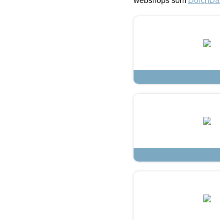
webshops som
DorchDa