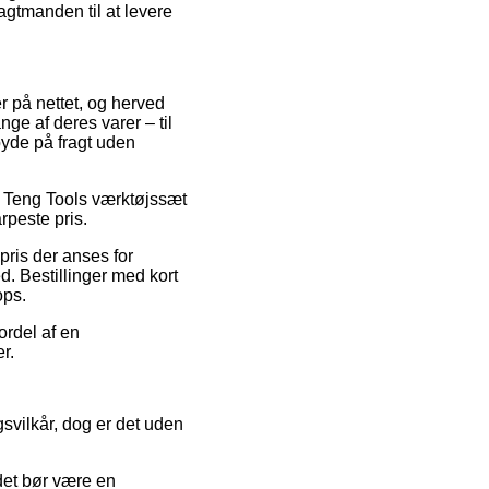
agtmanden til at levere
er på nettet, og herved
nge af deres varer – til
byde på fragt uden
på Teng Tools værktøjssæt
rpeste pris.
pris der anses for
ed. Bestillinger med kort
ops.
ordel af en
r.
svilkår, dog er det uden
 det bør være en