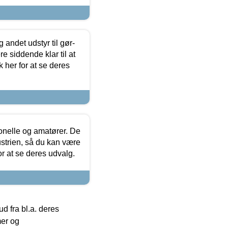
 andet udstyr til gør-
 siddende klar til at
 her for at se deres
ionelle og amatører. De
strien, så du kan være
or at se deres udvalg.
 fra bl.a. deres
mer og