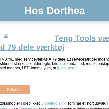
Hos Dorthea
Teng Tools væ
 79 dele værktøj
TM079E med serviceværktøjÂ 79 dele. Et servicesæt der indeho
fiberforstærket skraldenøgle, bits-top, kardanled, reduktionst
r med magnet, LED-lommelygte, m
(Læs mere)
Køb nu »
øjsshop er i øjeblikket
Globaltools.dk
, som har et stort udvalg