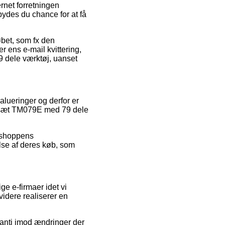
rnet forretningen
ydes du chance for at få
øbet, som fx den
r ens e-mail kvittering,
 dele værktøj, uanset
valueringer og derfor er
øjssæt TM079E med 79 dele
ebshoppens
lse af deres køb, som
ge e-firmaer idet vi
videre realiserer en
ranti imod ændringer der