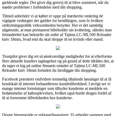
gældende regler. Det giver dig genvej til at blive assisteret, når du
møder problemer i forbindelse med din shopping.
Tilmed anbefaler vi at køber er oppe på mærkerne omkring de
vigtigste vedtægter der gælder for bestillingen, som fx hvilken
ombytningspolitik virksomheden benytter. Her er det samtidig
afgørende, at man permanent bibeholder sin kvittering, således man
fremadrettet kan bekræfte sin ordre af Tajima LC-ML500 Reloader
kniv 18mm, hvad end du skal shoppe til en kvinde eller mand.
Trustpilot giver dig ret så ønskværdige muligheder for at efterforske
flere aktuelle kunders iagttagelser og på grund af dette tilrådes det, at
du tager et kig på online firmaets omtaler af Tajima LC-ML500
Reloader kniv 18mm forinden du færdiggør din shopping.
Facebook præsterer endvidere temmelig tiltalende løsninger til at få
kendskab til internet forhandlerens kundetilfredshed. I øvrigt ser vi
mange internet forretninger som tilbyder kunderne at meddele en
bedømmelse af købsoplevelsen, hvilket også burde drages fordel af
til at fornemme tilfredsheden hos kunderne.
Denne hjemmeside er reklamefinansieret. Vi arbejder sammen med