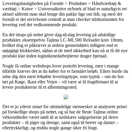
Leveringshastigheden på Forside > Produkter > Håndværktøj &
værktøj > Knive > Universalknive m/bræk af blad er naturligvis ret
aktuel såfremt man skal bruge din pakke lige om lidt, og med det
formål er det utvivlsomt centralt at man checker tidshorisonten for
levering ved det vedkommende produkt.
En del shops på nettet giver dag-til-dag levering på adskillige
produkter, eksempelvis Tajima LC-ML500 Reloader kniv 18mm,
hvilket dog er påkrævet at ordren gennemføres tidligere end et
nøjagtigt klokkeslæt, sådan at de med sikkerhed kan nå at få dit nye
produkt klar inden logistikmedarbejderne drager hjemad.
Nogle få online webshops lover portofri levering, men i mange
tilfælde kræver det at du køber for et fastslået beløb. Ellers burde du
udse dig den mest letkøbte leveringstype, som typisk – om du bor
tæt på Køge, Ikast eller Vejen – vil være at få fragtfirmaet til at
levere produkterne til et afhentningssted.
Det er jo yderst smart for almindelige mennesker at analysere priser
på forskellige shops på nettet, og så har de fleste Tajima online
virksomheder været nødt til at nedskære salgspriserne på deres
produkter – til piger og drenge, samt også til herrer og damer –
eftertrykkeligt, og endda nogle gange sikre fri fragt.