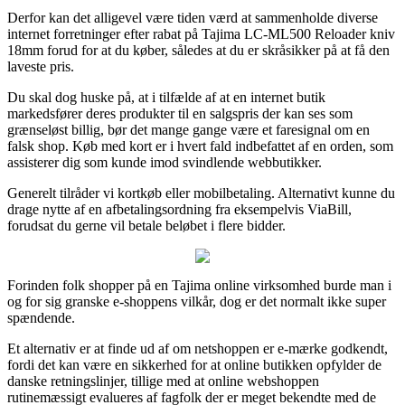
Derfor kan det alligevel være tiden værd at sammenholde diverse
internet forretninger efter rabat på Tajima LC-ML500 Reloader kniv
18mm forud for at du køber, således at du er skråsikker på at få den
laveste pris.
Du skal dog huske på, at i tilfælde af at en internet butik
markedsfører deres produkter til en salgspris der kan ses som
grænseløst billig, bør det mange gange være et faresignal om en
falsk shop. Køb med kort er i hvert fald indbefattet af en orden, som
assisterer dig som kunde imod svindlende webbutikker.
Generelt tilråder vi kortkøb eller mobilbetaling. Alternativt kunne du
drage nytte af en afbetalingsordning fra eksempelvis ViaBill,
forudsat du gerne vil betale beløbet i flere bidder.
Forinden folk shopper på en Tajima online virksomhed burde man i
og for sig granske e-shoppens vilkår, dog er det normalt ikke super
spændende.
Et alternativ er at finde ud af om netshoppen er e-mærke godkendt,
fordi det kan være en sikkerhed for at online butikken opfylder de
danske retningslinjer, tillige med at online webshoppen
rutinemæssigt evalueres af fagfolk der er meget bekendte med de