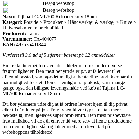
Besøg webshop
Besøg webshop
Navn:
Tajima LC-ML500 Reloader kniv 18mm
Kategori:
Forside > Produkter > Håndværktøj & værktøj > Knive >
Universalknive m/bræk af blad
Producent:
Tajima
Varenummer:
TA-404077
EAN:
4975364018441
Vurderet til
3.6
ud af 5 stjerner baseret på
32
anmeldelser
En række internet foretagender tildeler nu om stunder diverse
fragtmuligheder. Den mest benyttede er p.t. at få leveret til et
afhentningssted, som gør det muligt at hente dine produkter når du
har mulighed for det. Den er nemlig ultra praktisk, samt mange
gange også den billigste leveringsmåde ved køb af Tajima LC-
ML500 Reloader kniv 18mm.
Du bør ydermere udse dig at få ordren leveret hjem til dig privat
eller til når du er på job. Fragttypen bliver typisk en tak mere
bekostelig, men ligeledes super problemfri. Den mest prisbevidste
fragtmulighed vil dog til enhver tid være selv at hente produkterne,
men den mulighed står og falder med at du lever tæt på
webshoppens tilholdssted.