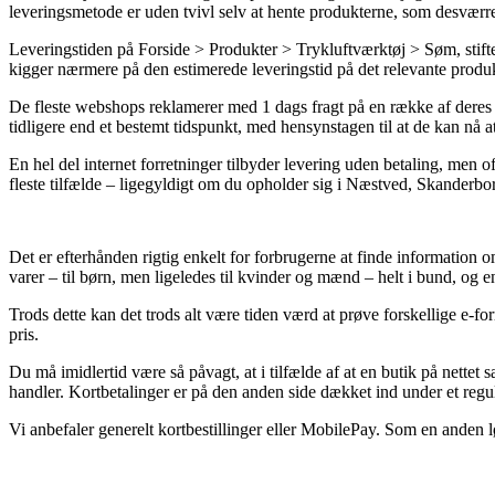
leveringsmetode er uden tvivl selv at hente produkterne, som desværre 
Leveringstiden på Forside > Produkter > Trykluftværktøj > Søm, stifter
kigger nærmere på den estimerede leveringstid på det relevante produ
De fleste webshops reklamerer med 1 dags fragt på en række af dere
tidligere end et bestemt tidspunkt, med hensynstagen til at de kan nå a
En hel del internet forretninger tilbyder levering uden betaling, men 
fleste tilfælde – ligegyldigt om du opholder sig i Næstved, Skanderborg 
Det er efterhånden rigtig enkelt for forbrugerne at finde information om 
varer – til børn, men ligeledes til kvinder og mænd – helt i bund, og
Trods dette kan det trods alt være tiden værd at prøve forskellige e-fo
pris.
Du må imidlertid være så påvagt, at i tilfælde af at en butik på nette
handler. Kortbetalinger er på den anden side dækket ind under et regu
Vi anbefaler generelt kortbestillinger eller MobilePay. Som en anden 