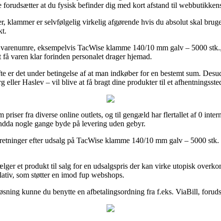
forudsætter at du fysisk befinder dig med kort afstand til webbutikkens
, klammer er selvfølgelig virkelig afgørende hvis du absolut skal bruge 
kt.
s varenumre, eksempelvis TacWise klamme 140/10 mm galv – 5000 stk.,
t få varen klar forinden personalet drager hjemad.
ofte er det under betingelse af at man indkøber for en bestemt sum. Desu
eller Haslev – vil blive at få bragt dine produkter til et afhentningsste
priser fra diverse online outlets, og til gengæld har flertallet af 0 inte
 endda nogle gange byde på levering uden gebyr.
rretninger efter udsalg på TacWise klamme 140/10 mm galv – 5000 stk. før 
t sælger et produkt til salg for en udsalgspris der kan virke utopisk ove
lativ, som støtter en imod fup webshops.
løsning kunne du benytte en afbetalingsordning fra f.eks. ViaBill, foru