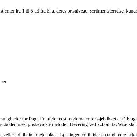
er fra 1 til 5 ud fra bl.a. deres prisniveau, sortimentstørrelse, kunde
mmer
muligheder for fragt. En af de mest moderne er for øjeblikket at få brag
a endda den mest prisbevidste metode til levering ved køb af TacWise k
us eller ud til din arbejdsplads. Løsningen er til tider en tand mere bek