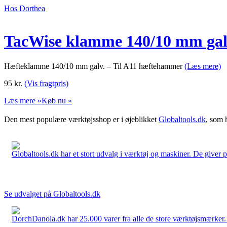
Hos Dorthea
TacWise klamme 140/10 mm galv
Hæfteklamme 140/10 mm galv. – Til A11 hæftehammer
(Læs mere)
95
kr.
(Vis fragtpris)
Læs mere »
Køb nu »
Den mest populære værktøjsshop er i øjeblikket
Globaltools.dk
, som 
Globaltools.dk har et stort udvalg i værktøj og maskiner. De giver pr
Se udvalget på Globaltools.dk
DorchDanola.dk har 25.000 varer fra alle de store værktøjsmærker. La