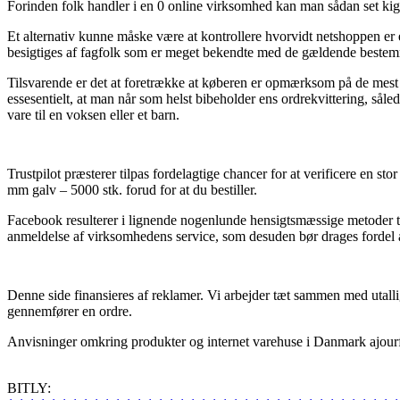
Forinden folk handler i en 0 online virksomhed kan man sådan set kigg
Et alternativ kunne måske være at kontrollere hvorvidt netshoppen er 
besigtiges af fagfolk som er meget bekendte med de gældende bestemme
Tilsvarende er det at foretrække at køberen er opmærksom på de mest 
essesentielt, at man når som helst bibeholder ens ordrekvittering, s
vare til en voksen eller et barn.
Trustpilot præsterer tilpas fordelagtige chancer for at verificere en 
mm galv – 5000 stk. forud for at du bestiller.
Facebook resulterer i lignende nogenlunde hensigtsmæssige metoder til 
anmeldelse af virksomhedens service, som desuden bør drages fordel af
Denne side finansieres af reklamer. Vi arbejder tæt sammen med utalli
gennemfører en ordre.
Anvisninger omkring produkter og internet varehuse i Danmark ajourføre
BITLY: