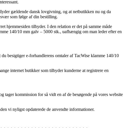
nteressant.
 adlyder gældende dansk lovgivning, og at netbutikken nu og da
vær som følge af din bestilling.
rret hjemmesiden tilbyder. I den relation er det på samme måde
 klamme 140/10 mm galv – 5000 stk., uafhængig om man leder efter en
, at du besigtiger e-forhandlerens omtaler af TacWise klamme 140/10
ange internet butikker som tilbyder kunderne at registrere en
 og tager kommission for så vidt en af de besøgende på vores website
siden vi nyligst opdaterede de anvendte informationer.