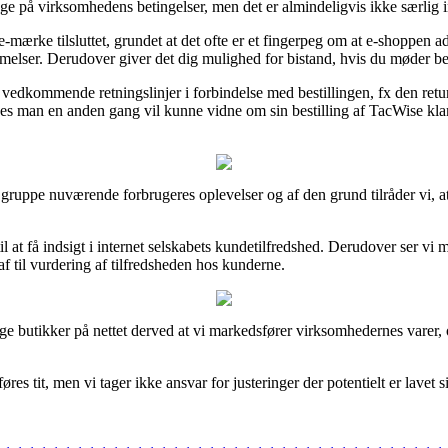
e på virksomhedens betingelser, men det er almindeligvis ikke særlig i
e-mærke tilsluttet, grundet at det ofte er et fingerpeg om at e-shoppen
lser. Derudover giver det dig mulighed for bistand, hvis du møder bes
vedkommende retningslinjer i forbindelse med bestillingen, fx den retu
åledes man en anden gang vil kunne vidne om sin bestilling af TacWise
stor gruppe nuværende forbrugeres oplevelser og af den grund tilråder vi
at få indsigt i internet selskabets kundetilfredshed. Derudover ser vi m
 til vurdering af tilfredsheden hos kunderne.
ge butikker på nettet derved at vi markedsfører virksomhedernes varer,
s tit, men vi tager ikke ansvar for justeringer der potentielt er lavet 