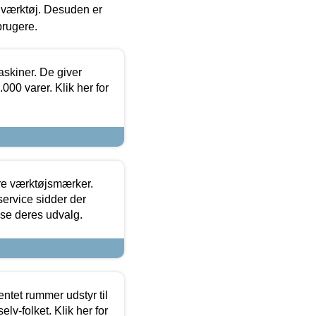
 i værktøj. Desuden er
brugere.
askiner. De giver
000 varer. Klik her for
ore værktøjsmærker.
ervice sidder der
t se deres udvalg.
entet rummer udstyr til
lv-folket. Klik her for