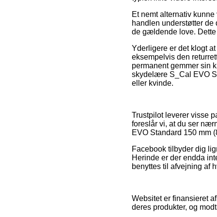
Et nemt alternativ kunne v
handlen understøtter de 
de gældende love. Dette e
Yderligere er det klogt a
eksempelvis den returre
permanent gemmer sin kø
skydelære S_Cal EVO St
eller kvinde.
Trustpilot leverer visse
foreslår vi, at du ser 
EVO Standard 150 mm (81
Facebook tilbyder dig lig
Herinde er der endda int
benyttes til afvejning af 
Websitet er finansieret 
deres produkter, og modt