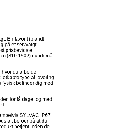
t. En favorit iblandt
ng på et selvvalgt
t prisbevidste
 mm (810.1502) dybdemål
l hvor du arbejder.
 letkøbte type af levering
 fysisk befinder dig med
nden for få dage, og med
kt.
eksempelvis SYLVAC IP67
s alt beroer på at du
produkt betjent inden de