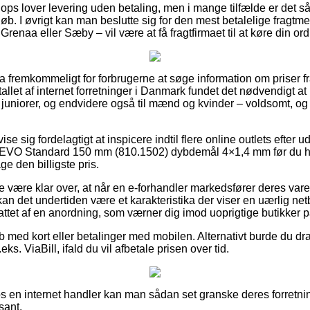
shops lover levering uden betaling, men i mange tilfælde er det 
løb. I øvrigt kan man beslutte sig for den mest betalelige fragt
renaa eller Sæby – vil være at få fragtfirmaet til at køre din ordr
ra fremkommeligt for forbrugerne at søge information om priser fra
tallet af internet forretninger i Danmark fundet det nødvendigt a
il juniorer, og endvidere også til mænd og kvinder – voldsomt, 
vise sig fordelagtigt at inspicere indtil flere online outlets eft
 EVO Standard 150 mm (810.1502) dybdemål 4×1,4 mm før du h
ge den billigste pris.
 være klar over, at når en e-forhandler markedsfører deres varer 
 det undertiden være et karakteristika der viser en uærlig netb
ttet af en anordning, som værner dig imod uoprigtige butikker på
øb med kort eller betalinger med mobilen. Alternativt burde du dr
ks. ViaBill, ifald du vil afbetale prisen over tid.
s en internet handler kan man sådan set granske deres forretnin
sant.