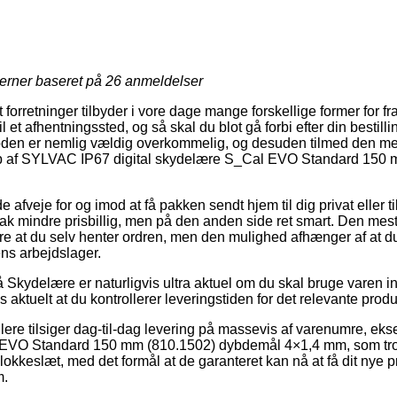
jerner baseret på
26
anmeldelser
orretninger tilbyder i vore dage mange forskellige former for frag
l et afhentningssted, og så skal du blot gå forbi efter din bestilli
oden er nemlig vældig overkommelig, og desuden tilmed den mes
øb af SYLVAC IP67 digital skydelære S_Cal EVO Standard 150
veje for og imod at få pakken sendt hjem til dig privat eller ti
n tak mindre prisbillig, men på den anden side ret smart. Den mest
e at du selv henter ordren, men den mulighed afhænger af at du
ens arbejdslager.
Skydelære er naturligvis ultra aktuel om du skal bruge varen i
 aktuelt at du kontrollerer leveringstiden for det relevante produ
lere tilsiger dag-til-dag levering på massevis af varenumre, 
 EVO Standard 150 mm (810.1502) dybdemål 4×1,4 mm, som trod
t klokkeslæt, med det formål at de garanteret kan nå at få dit nye 
m.