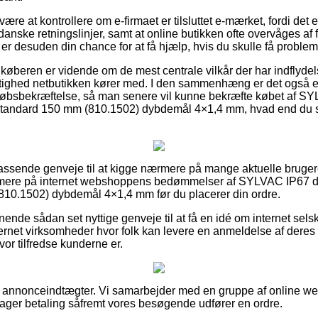
ære at kontrollere om e-firmaet er tilsluttet e-mærket, fordi det e
danske retningslinjer, samt at online butikken ofte overvåges af
r desuden din chance for at få hjælp, hvis du skulle få problems
t køberen er vidende om de mest centrale vilkår der har indflyde
ttighed netbutikken kører med. I den sammenhæng er det også e
bsbekræftelse, så man senere vil kunne bekræfte købet af SYL
andard 150 mm (810.1502) dybdemål 4×1,4 mm, hvad end du sø
 passende genveje til at kigge nærmere på mange aktuelle bruger
nærmere på internet webshoppens bedømmelser af SYLVAC IP67 d
0.1502) dybdemål 4×1,4 mm før du placerer din ordre.
nende sådan set nyttige genveje til at få en idé om internet sel
ernet virksomheder hvor folk kan levere en anmeldelse af dere
hvor tilfredse kunderne er.
af annonceindtægter. Vi samarbejder med en gruppe af online web
ager betaling såfremt vores besøgende udfører en ordre.