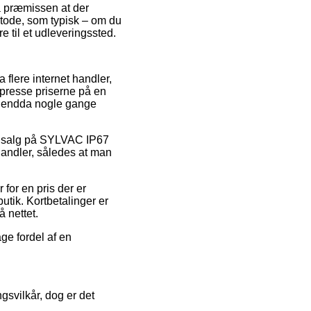
så præmissen at der
metode, som typisk – om du
e til et udleveringssted.
 flere internet handler,
t presse priserne på en
og endda nogle gange
er udsalg på SYLVAC IP67
andler, således at man
for en pris der er
utik. Kortbetalinger er
 nettet.
age fordel af en
gsvilkår, dog er det