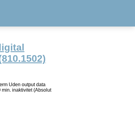
igital
(810.1502)
kærm Uden output data
in. inaktivitet (Absolut