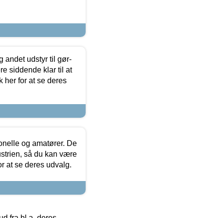
 andet udstyr til gør-
 siddende klar til at
 her for at se deres
ionelle og amatører. De
strien, så du kan være
or at se deres udvalg.
 fra bl.a. deres