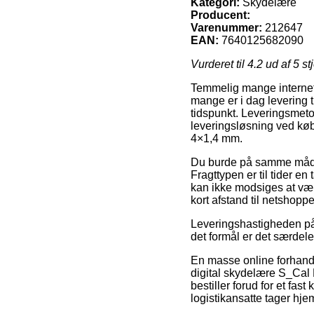
Kategori:
Skydelære
Producent:
Varenummer:
212647
EAN:
7640125682090
Vurderet til
4.2
ud af 5 st
Temmelig mange internet f
mange er i dag levering ti
tidspunkt. Leveringsmet
leveringsløsning ved k
4×1,4 mm.
Du burde på samme måde af
Fragttypen er til tider e
kan ikke modsiges at vær
kort afstand til netshopp
Leveringshastigheden på 
det formål er det særdeles
En masse online forhand
digital skydelære S_Cal
bestiller forud for et fas
logistikansatte tager hje