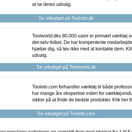
at se deres udvalg.
Se udvalget på Toolster.dk
Toolworld.dks 80.000 varer er primært værktøj og
det-selv-folket. De har kompentente medarbejdere
hjælpe dig, så tøv ikke med at kontakte dem. Klik
udvalg.
Se udvalget på Toolworld.dk
Tooleto.com forhandler værktøj til både profess
har mange års ekspertise inden for værktøjsindu
sikker på at finde de bedste produkter. Klik her f
Se udvalget på Tooleto.com
t populære webshops og anmeldt dem med stjerner fra 1 til 5 ud