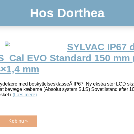
Hos Dorthea
SYLVAC IP67 d
S_Cal EVO Standard 150 mm 
4×1,4 mm
kydelære med beskyttelsesklasseÂ IP67. Ny ekstra stor LCD s
t bevæge kæberne (Absolut system S.I.S) Sovetilstand efter 10 m
sket i
(Læs mere)
Køb nu »