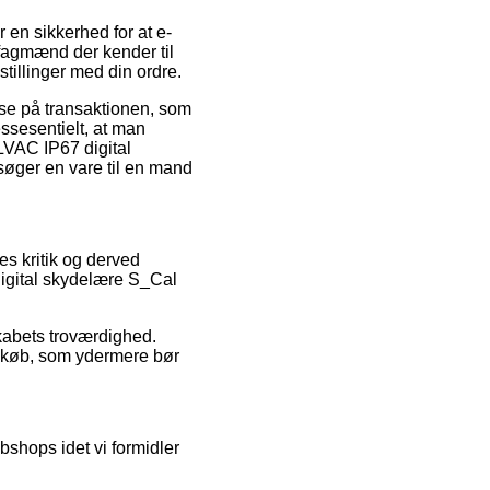
r en sikkerhed for at e-
 fagmænd der kender til
tillinger med din ordre.
lse på transaktionen, som
ssesentielt, at man
VAC IP67 digital
ger en vare til en mand
es kritik og derved
igital skydelære S_Cal
skabets troværdighed.
s køb, som ydermere bør
shops idet vi formidler