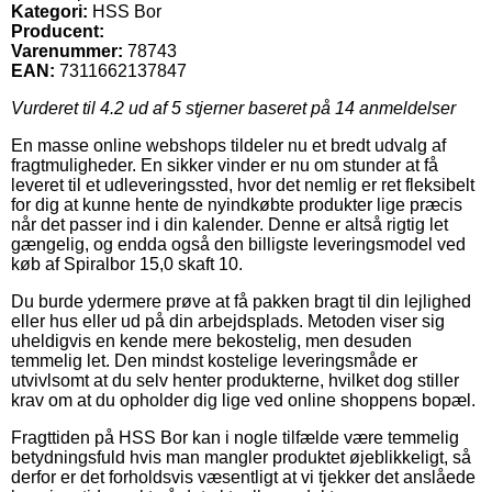
Kategori:
HSS Bor
Producent:
Varenummer:
78743
EAN:
7311662137847
Vurderet til
4.2
ud af 5 stjerner baseret på
14
anmeldelser
En masse online webshops tildeler nu et bredt udvalg af
fragtmuligheder. En sikker vinder er nu om stunder at få
leveret til et udleveringssted, hvor det nemlig er ret fleksibelt
for dig at kunne hente de nyindkøbte produkter lige præcis
når det passer ind i din kalender. Denne er altså rigtig let
gængelig, og endda også den billigste leveringsmodel ved
køb af Spiralbor 15,0 skaft 10.
Du burde ydermere prøve at få pakken bragt til din lejlighed
eller hus eller ud på din arbejdsplads. Metoden viser sig
uheldigvis en kende mere bekostelig, men desuden
temmelig let. Den mindst kostelige leveringsmåde er
utvivlsomt at du selv henter produkterne, hvilket dog stiller
krav om at du opholder dig lige ved online shoppens bopæl.
Fragttiden på HSS Bor kan i nogle tilfælde være temmelig
betydningsfuld hvis man mangler produktet øjeblikkeligt, så
derfor er det forholdsvis væsentligt at vi tjekker det anslåede