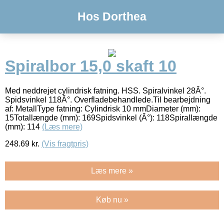
Hos Dorthea
Spiralbor 15,0 skaft 10
Med neddrejet cylindrisk fatning. HSS. Spiralvinkel 28Â°.
Spidsvinkel 118Â°. Overfladebehandlede.Til bearbejdning
af: MetallType fatning: Cylindrisk 10 mmDiameter (mm):
15Totallængde (mm): 169Spidsvinkel (Â°): 118Spirallængde
(mm): 114
(Læs mere)
248.69
kr.
(Vis fragtpris)
Læs mere »
Køb nu »