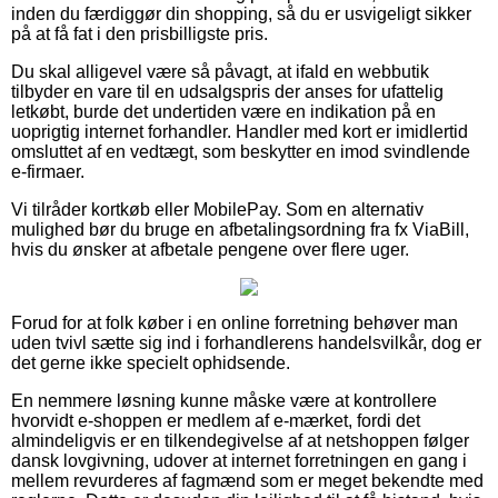
inden du færdiggør din shopping, så du er usvigeligt sikker
på at få fat i den prisbilligste pris.
Du skal alligevel være så påvagt, at ifald en webbutik
tilbyder en vare til en udsalgspris der anses for ufattelig
letkøbt, burde det undertiden være en indikation på en
uoprigtig internet forhandler. Handler med kort er imidlertid
omsluttet af en vedtægt, som beskytter en imod svindlende
e-firmaer.
Vi tilråder kortkøb eller MobilePay. Som en alternativ
mulighed bør du bruge en afbetalingsordning fra fx ViaBill,
hvis du ønsker at afbetale pengene over flere uger.
Forud for at folk køber i en online forretning behøver man
uden tvivl sætte sig ind i forhandlerens handelsvilkår, dog er
det gerne ikke specielt ophidsende.
En nemmere løsning kunne måske være at kontrollere
hvorvidt e-shoppen er medlem af e-mærket, fordi det
almindeligvis er en tilkendegivelse af at netshoppen følger
dansk lovgivning, udover at internet forretningen en gang i
mellem revurderes af fagmænd som er meget bekendte med