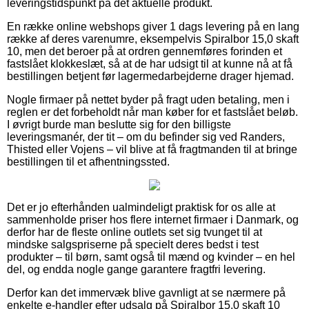
leveringstidspunkt på det aktuelle produkt.
En række online webshops giver 1 dags levering på en lang
række af deres varenumre, eksempelvis Spiralbor 15,0 skaft
10, men det beroer på at ordren gennemføres forinden et
fastslået klokkeslæt, så at de har udsigt til at kunne nå at få
bestillingen betjent før lagermedarbejderne drager hjemad.
Nogle firmaer på nettet byder på fragt uden betaling, men i
reglen er det forbeholdt når man køber for et fastslået beløb.
I øvrigt burde man beslutte sig for den billigste
leveringsmanér, der tit – om du befinder sig ved Randers,
Thisted eller Vojens – vil blive at få fragtmanden til at bringe
bestillingen til et afhentningssted.
Det er jo efterhånden ualmindeligt praktisk for os alle at
sammenholde priser hos flere internet firmaer i Danmark, og
derfor har de fleste online outlets set sig tvunget til at
mindske salgspriserne på specielt deres bedst i test
produkter – til børn, samt også til mænd og kvinder – en hel
del, og endda nogle gange garantere fragtfri levering.
Derfor kan det immervæk blive gavnligt at se nærmere på
enkelte e-handler efter udsalg på Spiralbor 15,0 skaft 10