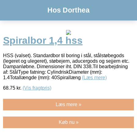
Hos Dorthea
Spiralbor 1,4 hss
HSS (valset). Standardbor til boring i stål, stålstøbegods
(legeret og ulegeret), støbejern, aducergods og sejjern etc.
Dampanløbne. Dimensioner iht. DIN 338.Til bearbejdning
af: StålType fatning: CylindriskDiameter (mm):
1.4Totallængde (mm): 40Spirallæng
(Læs mere)
68.75
kr.
(Vis fragtpris)
Læs mere »
Køb nu »