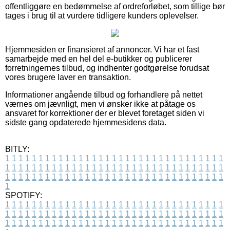
offentliggøre en bedømmelse af ordreforløbet, som tillige bør
tages i brug til at vurdere tidligere kunders oplevelser.
Hjemmesiden er finansieret af annoncer. Vi har et fast
samarbejde med en hel del e-butikker og publicerer
forretningernes tilbud, og indhenter godtgørelse forudsat
vores brugere laver en transaktion.
Informationer angående tilbud og forhandlere på nettet
værnes om jævnligt, men vi ønsker ikke at påtage os
ansvaret for korrektioner der er blevet foretaget siden vi
sidste gang opdaterede hjemmesidens data.
BITLY:
1
1
1
1
1
1
1
1
1
1
1
1
1
1
1
1
1
1
1
1
1
1
1
1
1
1
1
1
1
1
1
1
1
1
1
1
1
1
1
1
1
1
1
1
1
1
1
1
1
1
1
1
1
1
1
1
1
1
1
1
1
1
1
1
1
1
1
1
1
1
1
1
1
1
1
1
1
1
1
1
1
1
1
1
1
1
1
1
1
1
1
1
1
1
1
1
1
1
1
1
SPOTIFY:
1
1
1
1
1
1
1
1
1
1
1
1
1
1
1
1
1
1
1
1
1
1
1
1
1
1
1
1
1
1
1
1
1
1
1
1
1
1
1
1
1
1
1
1
1
1
1
1
1
1
1
1
1
1
1
1
1
1
1
1
1
1
1
1
1
1
1
1
1
1
1
1
1
1
1
1
1
1
1
1
1
1
1
1
1
1
1
1
1
1
1
1
1
1
1
1
1
1
1