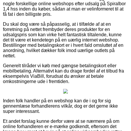
nogle forskellige online webshops efter udsalg på Spiralbor
1,4 hss inden du køber, sådan at man er velinformeret til at
få fat i den billigste pris.
Du skal dog være så påpasselig, at i tilfælde af at en
forretning på nettet frembyder deres produkter for en
udsalgspris som kan virke helt fantastisk tiltalende, kunne
det tit være et kendetegn på en uærlig internet webshop.
Bestillinger med betalingskort er i hvert fald omsluttet af en
anordning, hvilket dækker folk imod uærlige outlets på
nettet.
Generelt tilråder vi køb med gængse betalingskort eller
mobilbetaling. Alternativt kan du drage fordel af et tilbud fra
eksempelvis ViaBill, forudsat du ønsker at betale
omkostningerne ude i fremtiden.
Inden folk handler på en webshop kan de i og for sig
gennemlæse forhandlerens vilkår, dog er det gerne ikke
super interessant.
Et andet forslag kunne derfor være at se nærmere på om
online forhandleren er e-mærke godkendt, eftersom det