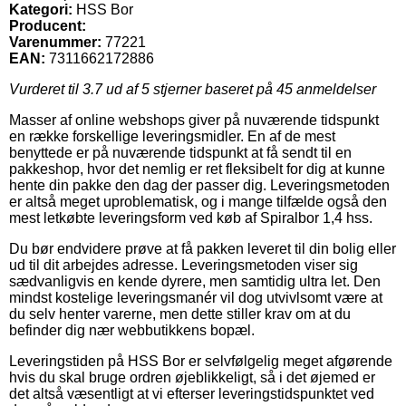
Kategori:
HSS Bor
Producent:
Varenummer:
77221
EAN:
7311662172886
Vurderet til
3.7
ud af 5 stjerner baseret på
45
anmeldelser
Masser af online webshops giver på nuværende tidspunkt
en række forskellige leveringsmidler. En af de mest
benyttede er på nuværende tidspunkt at få sendt til en
pakkeshop, hvor det nemlig er ret fleksibelt for dig at kunne
hente din pakke den dag der passer dig. Leveringsmetoden
er altså meget uproblematisk, og i mange tilfælde også den
mest letkøbte leveringsform ved køb af Spiralbor 1,4 hss.
Du bør endvidere prøve at få pakken leveret til din bolig eller
ud til dit arbejdes adresse. Leveringsmetoden viser sig
sædvanligvis en kende dyrere, men samtidig ultra let. Den
mindst kostelige leveringsmanér vil dog utvivlsomt være at
du selv henter varerne, men dette stiller krav om at du
befinder dig nær webbutikkens bopæl.
Leveringstiden på HSS Bor er selvfølgelig meget afgørende
hvis du skal bruge ordren øjeblikkeligt, så i det øjemed er
det altså væsentligt at vi efterser leveringstidspunktet ved