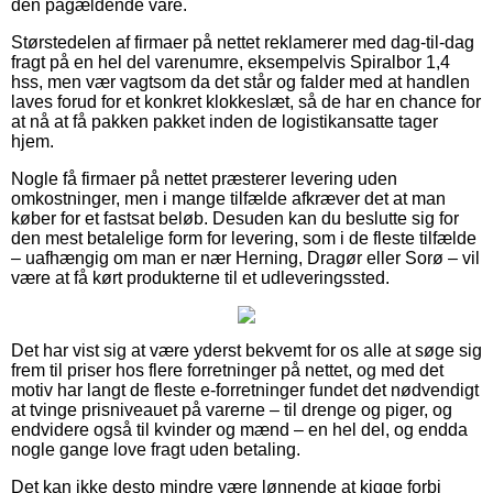
den pågældende vare.
Størstedelen af firmaer på nettet reklamerer med dag-til-dag
fragt på en hel del varenumre, eksempelvis Spiralbor 1,4
hss, men vær vagtsom da det står og falder med at handlen
laves forud for et konkret klokkeslæt, så de har en chance for
at nå at få pakken pakket inden de logistikansatte tager
hjem.
Nogle få firmaer på nettet præsterer levering uden
omkostninger, men i mange tilfælde afkræver det at man
køber for et fastsat beløb. Desuden kan du beslutte sig for
den mest betalelige form for levering, som i de fleste tilfælde
– uafhængig om man er nær Herning, Dragør eller Sorø – vil
være at få kørt produkterne til et udleveringssted.
Det har vist sig at være yderst bekvemt for os alle at søge sig
frem til priser hos flere forretninger på nettet, og med det
motiv har langt de fleste e-forretninger fundet det nødvendigt
at tvinge prisniveauet på varerne – til drenge og piger, og
endvidere også til kvinder og mænd – en hel del, og endda
nogle gange love fragt uden betaling.
Det kan ikke desto mindre være lønnende at kigge forbi