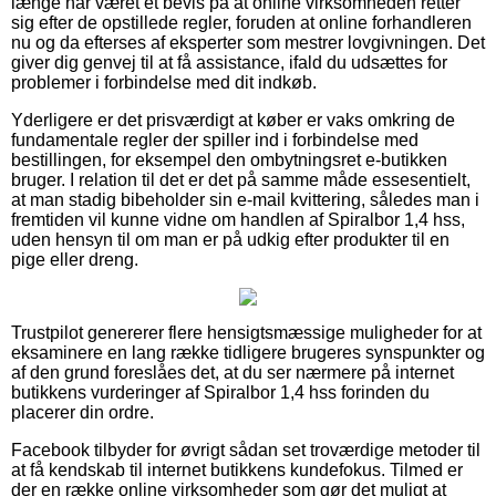
længe har været et bevis på at online virksomheden retter
sig efter de opstillede regler, foruden at online forhandleren
nu og da efterses af eksperter som mestrer lovgivningen. Det
giver dig genvej til at få assistance, ifald du udsættes for
problemer i forbindelse med dit indkøb.
Yderligere er det prisværdigt at køber er vaks omkring de
fundamentale regler der spiller ind i forbindelse med
bestillingen, for eksempel den ombytningsret e-butikken
bruger. I relation til det er det på samme måde essesentielt,
at man stadig bibeholder sin e-mail kvittering, således man i
fremtiden vil kunne vidne om handlen af Spiralbor 1,4 hss,
uden hensyn til om man er på udkig efter produkter til en
pige eller dreng.
Trustpilot genererer flere hensigtsmæssige muligheder for at
eksaminere en lang række tidligere brugeres synspunkter og
af den grund foreslåes det, at du ser nærmere på internet
butikkens vurderinger af Spiralbor 1,4 hss forinden du
placerer din ordre.
Facebook tilbyder for øvrigt sådan set troværdige metoder til
at få kendskab til internet butikkens kundefokus. Tilmed er
der en række online virksomheder som gør det muligt at