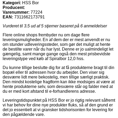
Kategori:
HSS Bor
Producent:
Varenummer:
77224
EAN:
7311662173791
Vurderet til
3.5
ud af 5 stjerner baseret på
6
anmeldelser
Flere online shops frembyder nu om dage flere
leveringsmuligheder. En af dem der er mest anvendt er nu
om stunder udleveringssteder, som gør det muligt at hente
de bestilte varer når du har lyst. Denne er jo ualmindeligt let
gængelig, samt mange gange også den mest prisbevidste
leveringstype ved køb af Spiralbor 12,0 hss.
Du kunne tillige beslutte dig for at få produkterne bragt til din
bopæl eller til adressen hvor du arbejder. Den viser sig
desværre lidt mere bekostelig, men tillige særligt praktisk.
Den mindst kostelige fragtform kan ikke modsiges at være at
hente produkterne selv, som desværre står og falder med at
du er med kort afstand til e-forhandlerens adresse.
Leveringstidspunktet på HSS Bor er jo rigtig relevant såfremt
vi har behov for dine nye produkter fluks, så af den grund er
det jo essentielt at vi gransker tidshorisonten for levering for
den pågældende vare.