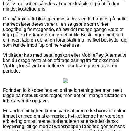
hss før du køber, således at du er skråsikker på at få den
mindst kostelige pris.
Du må imidlertid ikke glemme, at hvis en forhandler på nettet
markedsfører deres varer til en salgspris som virker
ubegribelig fremragende, så bør det mange gange være et
tegn på en bedragerisk internet butik. Bestillinger med kort
er i hvert fald en del af en foranstaltning, hvilket beskytter dig
som kunde imod fup online varehuse.
Vi tilråder køb med betalingskort eller MobilePay. Alternativt
kan du drage nytte af en afdragsløsning fra for eksempel
ViaBill, for så vidt du hellere vil godtgøre prisen over en
periode.
Forinden folk køber hos en online forretning bør man reelt
kigge på netbutikkens regler, men det er i mange tilfælde en
tidskrævende opgave.
En anden mulighed kunne være at bemærke hvorvidt online
firmaet er medlem af e-mærket, hvilket længe har været en
erklæring om at internet forhandleren anerkender dansk
lovgivning, tillige med at webshoppen løbende gennemses