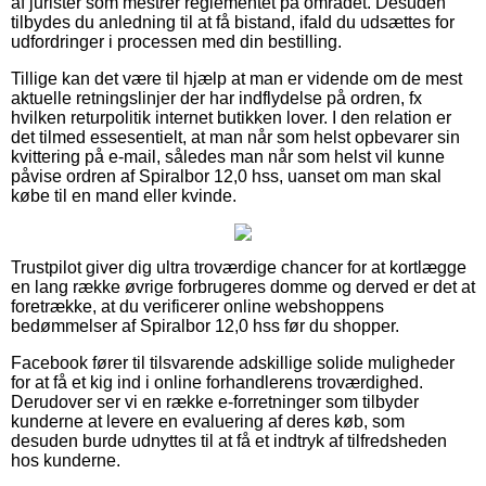
af jurister som mestrer reglementet på området. Desuden
tilbydes du anledning til at få bistand, ifald du udsættes for
udfordringer i processen med din bestilling.
Tillige kan det være til hjælp at man er vidende om de mest
aktuelle retningslinjer der har indflydelse på ordren, fx
hvilken returpolitik internet butikken lover. I den relation er
det tilmed essesentielt, at man når som helst opbevarer sin
kvittering på e-mail, således man når som helst vil kunne
påvise ordren af Spiralbor 12,0 hss, uanset om man skal
købe til en mand eller kvinde.
Trustpilot giver dig ultra troværdige chancer for at kortlægge
en lang række øvrige forbrugeres domme og derved er det at
foretrække, at du verificerer online webshoppens
bedømmelser af Spiralbor 12,0 hss før du shopper.
Facebook fører til tilsvarende adskillige solide muligheder
for at få et kig ind i online forhandlerens troværdighed.
Derudover ser vi en række e-forretninger som tilbyder
kunderne at levere en evaluering af deres køb, som
desuden burde udnyttes til at få et indtryk af tilfredsheden
hos kunderne.