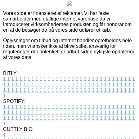
Vores side er finansieret af reklamer. Vi har faste
samarbejder med utallige internet varehuse da vi
introducerer virksomhedernes produkter, og får honorar om
en af de besøgende på vores side udfører et køb.
Oplysninger om tilbud og internet handler opretholdes hele
tiden, men vi ønsker ikke at blive stillet ansvarlig for
reguleringer der potentielt er udført siden nyligste opdatering
af vores data.
BITLY:
1
1
1
1
1
1
1
1
1
1
1
1
1
1
1
1
1
1
1
1
1
1
1
1
1
1
1
1
1
1
1
1
1
1
1
1
1
1
1
1
1
1
1
1
1
1
1
1
1
1
1
1
1
1
1
1
1
1
1
1
1
1
1
1
1
1
1
1
1
1
1
1
1
1
1
1
1
1
1
1
1
1
1
1
1
1
1
1
1
1
1
1
1
1
1
1
1
1
1
1
SPOTIFY:
1
1
1
1
1
1
1
1
1
1
1
1
1
1
1
1
1
1
1
1
1
1
1
1
1
1
1
1
1
1
1
1
1
1
1
1
1
1
1
1
1
1
1
1
1
1
1
1
1
1
1
1
1
1
1
1
1
1
1
1
1
1
1
1
1
1
1
1
1
1
1
1
1
1
1
1
1
1
1
1
1
1
1
1
1
1
1
1
1
1
1
1
1
1
1
1
1
1
1
1
CUTTLY BIO:
1