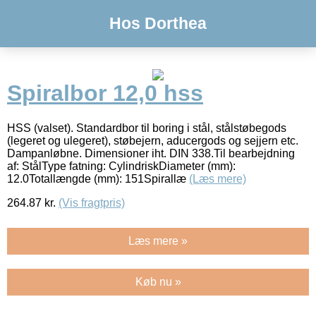
Hos Dorthea
Spiralbor 12,0 hss
HSS (valset). Standardbor til boring i stål, stålstøbegods
(legeret og ulegeret), støbejern, aducergods og sejjern etc.
Dampanløbne. Dimensioner iht. DIN 338.Til bearbejdning
af: StålType fatning: CylindriskDiameter (mm):
12.0Totallængde (mm): 151Spirallæ
(Læs mere)
264.87
kr.
(Vis fragtpris)
Læs mere »
Køb nu »