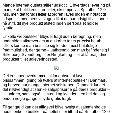
Mange internet outlets stiller udsigt til 1 hverdags levering på
mange af butikkens produkter, eksempelvis Spiralbor 12,0
hss, men det forudsætter at ordren laves inden et nøjagtigt
tidspunkt, med hensynstagen til at de har udsigt til at kunne
nå at få dit nye produkt afsted inden personalet holder
fyraften.
Enkelte webbutikker tilbyder fragt uden beregning, men
undertiden afkræver det at du køber for et præcist beløb.
Ellers kunne man beslutte sig for den mest betalelige
fragtmulighed, der gerne – uafhængig om man befinder sig i
Silkeborg, Svendborg eller Ringkøbing – er at få bragt dine
produkter til et udleveringssted.
Det er super overkommeligt for enhver at lave
prissammenligning på tværs af internet butikker i Danmark,
og herved har mange internet selskaber i Danmark fundet
det nødvendigt at sænke salgspriserne på deres produkter –
til juniorer, samt også til mænd og kvinder – en hel del, og
endda nogle gange tilbyde gratis fragt.
Til gengæld kan det alligevel blive nyttigt at sammenholde
nogle enkelte butikker på nettet efter tilbud på Spiralbor 12,0