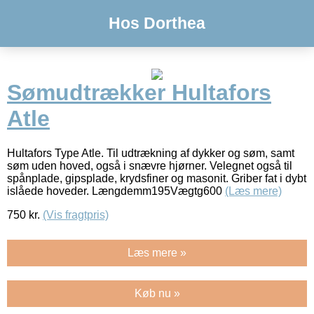
Hos Dorthea
Sømudtrækker Hultafors
Atle
Hultafors Type Atle. Til udtrækning af dykker og søm, samt
søm uden hoved, også i snævre hjørner. Velegnet også til
spånplade, gipsplade, krydsfiner og masonit. Griber fat i dybt
islåede hoveder. Længdemm195Vægtg600
(Læs mere)
750
kr.
(Vis fragtpris)
Læs mere »
Køb nu »