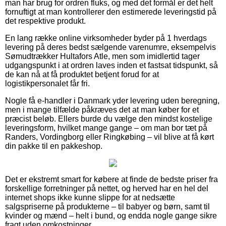
man har brug for ordren fluks, og med det formål er det helt
fornuftigt at man kontrollerer den estimerede leveringstid på
det respektive produkt.
En lang række online virksomheder byder på 1 hverdags
levering på deres bedst sælgende varenumre, eksempelvis
Sømudtrækker Hultafors Atle, men som imidlertid tager
udgangspunkt i at ordren laves inden et fastsat tidspunkt, så
de kan nå at få produktet betjent forud for at
logistikpersonalet får fri.
Nogle få e-handler i Danmark yder levering uden beregning,
men i mange tilfælde påkræves det at man køber for et
præcist beløb. Ellers burde du vælge den mindst kostelige
leveringsform, hvilket mange gange – om man bor tæt på
Randers, Vordingborg eller Ringkøbing – vil blive at få kørt
din pakke til en pakkeshop.
Det er ekstremt smart for købere at finde de bedste priser fra
forskellige forretninger på nettet, og herved har en hel del
internet shops ikke kunne slippe for at nedsætte
salgspriserne på produkterne – til babyer og børn, samt til
kvinder og mænd – helt i bund, og endda nogle gange sikre
fragt uden omkostninger.