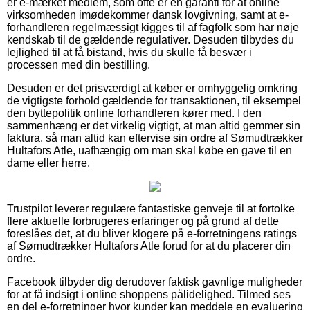
er e-mærket medlem, som ofte er en garanti for at online
virksomheden imødekommer dansk lovgivning, samt at e-
forhandleren regelmæssigt kigges til af fagfolk som har nøje
kendskab til de gældende regulativer. Desuden tilbydes du
lejlighed til at få bistand, hvis du skulle få besvær i
processen med din bestilling.
Desuden er det prisværdigt at køber er omhyggelig omkring
de vigtigste forhold gældende for transaktionen, til eksempel
den byttepolitik online forhandleren kører med. I den
sammenhæng er det virkelig vigtigt, at man altid gemmer sin
faktura, så man altid kan eftervise sin ordre af Sømudtrækker
Hultafors Atle, uafhængig om man skal købe en gave til en
dame eller herre.
Trustpilot leverer regulære fantastiske genveje til at fortolke
flere aktuelle forbrugeres erfaringer og på grund af dette
foreslåes det, at du bliver klogere på e-forretningens ratings
af Sømudtrækker Hultafors Atle forud for at du placerer din
ordre.
Facebook tilbyder dig derudover faktisk gavnlige muligheder
for at få indsigt i online shoppens pålidelighed. Tilmed ses
en del e-forretninger hvor kunder kan meddele en evaluering