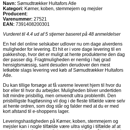
Navn:
Sømudtrækker Hultafors Atle
Kategori:
Kørner, koben, stemmejern og mejsler
Producent:
Varenummer:
27521
EAN:
7391408200301
Vurderet til
4.4
ud af 5 stjerner baseret på
48
anmeldelser
En hel del online selskaber udlover nu om dage alverdens
muligheder for levering. Et hit er i vore dage levering til en
pakkeshop, hvor det er muligt at hente produkterne den dag
der passer dig. Fragtmuligheden er nemlig i høj grad
hensigtsmæssig, samt desuden derudover den mest
letkøbte slags levering ved køb af Sømudtrækker Hultafors
Atle.
Du kan tillige forsøge at få varerne leveret hjem til hvor du
bor eller til hvor du arbejder. Muligheden bliver undertiden
lidt mindre prisbillig, men omvendt ultra problemfri. Den
prisbilligste fragtløsning vil dog i de fleste tilfælde være selv
at hente ordren, som dog står og falder med at du er med
kort afstand til e-shoppens lager.
Leveringshastigheden på Kørner, koben, stemmejern og
mejsler kan i nogle tilfælde være ultra vigtig i tilfælde af at