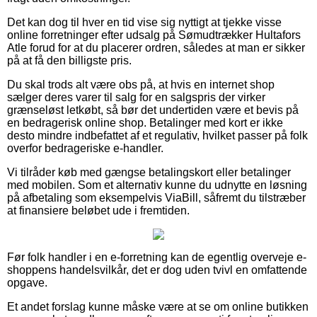
Det kan dog til hver en tid vise sig nyttigt at tjekke visse
online forretninger efter udsalg på Sømudtrækker Hultafors
Atle forud for at du placerer ordren, således at man er sikker
på at få den billigste pris.
Du skal trods alt være obs på, at hvis en internet shop
sælger deres varer til salg for en salgspris der virker
grænseløst letkøbt, så bør det undertiden være et bevis på
en bedragerisk online shop. Betalinger med kort er ikke
desto mindre indbefattet af et regulativ, hvilket passer på folk
overfor bedrageriske e-handler.
Vi tilråder køb med gængse betalingskort eller betalinger
med mobilen. Som et alternativ kunne du udnytte en løsning
på afbetaling som eksempelvis ViaBill, såfremt du tilstræber
at finansiere beløbet ude i fremtiden.
Før folk handler i en e-forretning kan de egentlig overveje e-
shoppens handelsvilkår, det er dog uden tvivl en omfattende
opgave.
Et andet forslag kunne måske være at se om online butikken