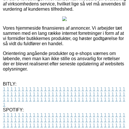
af virksomhedens service, hvilket lige så vel må anvendes til
vurdering af kundernes tilfredshed.
Vores hjemmeside finansieres af annoncer. Vi arbejder tæt
sammen med en lang række internet forretninger i form af at
vi formidler butikkernes produkter, og høster godtgørelse for
så vidt du fuldfører en handel.
Orientering angående produkter og e-shops værnes om
løbende, men man kan ikke stille os ansvarlig for rettelser
der er blevet realiseret efter seneste opdatering af websitets
oplysninger.
BITLY:
1
1
1
1
1
1
1
1
1
1
1
1
1
1
1
1
1
1
1
1
1
1
1
1
1
1
1
1
1
1
1
1
1
1
1
1
1
1
1
1
1
1
1
1
1
1
1
1
1
1
1
1
1
1
1
1
1
1
1
1
1
1
1
1
1
1
1
1
1
1
1
1
1
1
1
1
1
1
1
1
1
1
1
1
1
1
1
1
1
1
1
1
1
1
1
1
1
1
1
1
SPOTIFY:
1
1
1
1
1
1
1
1
1
1
1
1
1
1
1
1
1
1
1
1
1
1
1
1
1
1
1
1
1
1
1
1
1
1
1
1
1
1
1
1
1
1
1
1
1
1
1
1
1
1
1
1
1
1
1
1
1
1
1
1
1
1
1
1
1
1
1
1
1
1
1
1
1
1
1
1
1
1
1
1
1
1
1
1
1
1
1
1
1
1
1
1
1
1
1
1
1
1
1