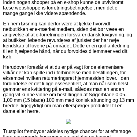
Inden nogen shopper på en e-shop kunne de utvivlsomt
læse webshoppens forretningsbetingelser, men det er
mange gange ikke videre spændende.
En nem løsning kan derfor være at tjekke hvorvidt
netbutikken er e-mærket medlem, siden det bør være en
angivelse af at e-forretningen forsvarer dansk lovgivning, og
at butikken løbende revurderes af jurister der har nøje
kendskab til lovene på området. Dette er en god anledning
til en hjælpende hånd, når du forvoldes dilemmaer ved dit
køb.
Herudover foreslår vi at du er på vagt for de elementære
vilkår der kan spille ind i forbindelse med bestillingen, for
eksempel hvilken returneringsret hjemmesiden lover. I den
forbindelse er det tillige essesentielt, at man når som helst
gemmer ens kvittering på e-mail, således man en anden
gang vil kunne vidne om bestillingen af Søgerblade 0,05-
1,00 mm (15 blade) 100 mm med konisk afrunding og 13 mm
bredde, ligegyldigt om man efterspørger produkter til en
dame eller herre.
Trustpilot frembyder aldeles nyttige chancer for at eftersøge
flere nuværende konsumenters omtaler og herved