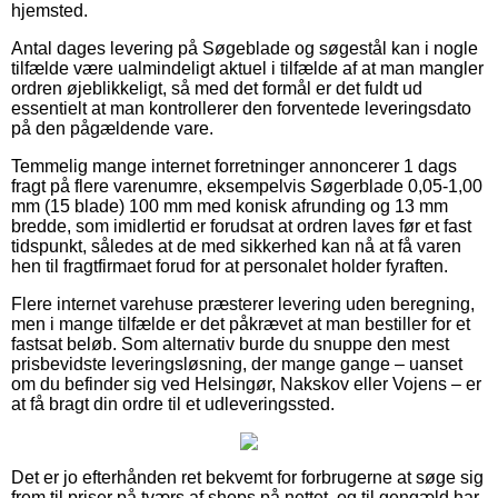
hjemsted.
Antal dages levering på Søgeblade og søgestål kan i nogle
tilfælde være ualmindeligt aktuel i tilfælde af at man mangler
ordren øjeblikkeligt, så med det formål er det fuldt ud
essentielt at man kontrollerer den forventede leveringsdato
på den pågældende vare.
Temmelig mange internet forretninger annoncerer 1 dags
fragt på flere varenumre, eksempelvis Søgerblade 0,05-1,00
mm (15 blade) 100 mm med konisk afrunding og 13 mm
bredde, som imidlertid er forudsat at ordren laves før et fast
tidspunkt, således at de med sikkerhed kan nå at få varen
hen til fragtfirmaet forud for at personalet holder fyraften.
Flere internet varehuse præsterer levering uden beregning,
men i mange tilfælde er det påkrævet at man bestiller for et
fastsat beløb. Som alternativ burde du snuppe den mest
prisbevidste leveringsløsning, der mange gange – uanset
om du befinder sig ved Helsingør, Nakskov eller Vojens – er
at få bragt din ordre til et udleveringssted.
Det er jo efterhånden ret bekvemt for forbrugerne at søge sig
frem til priser på tværs af shops på nettet, og til gengæld har