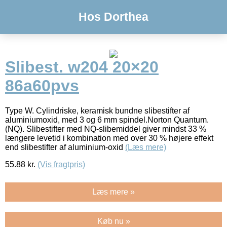
Hos Dorthea
Slibest. w204 20×20
86a60pvs
Type W. Cylindriske, keramisk bundne slibestifter af
aluminiumoxid, med 3 og 6 mm spindel.Norton Quantum.
(NQ). Slibestifter med NQ-slibemiddel giver mindst 33 %
længere levetid i kombination med over 30 % højere effekt
end slibestifter af aluminium-oxid
(Læs mere)
55.88
kr.
(Vis fragtpris)
Læs mere »
Køb nu »