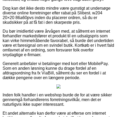
Dog kan det ikke desto mindre være gunstigt at undersøge
diverse online forretninger efter rabat på Slibest. w204
20×20 86a60pvs inden du placerer ordren, så du er
skudsikker på at få fat i den skarpeste pris.
Du bør imidlertid være årvågen med, at såfremt en internet
forhandler markedsfører et produkt til en udsalgspris som
kan virke himmelråbende favorabel, så burde det undertiden
være et faresignal om en svindel butik. Kortkøb er i hvert fald
omfavnet af en ordning, som forsvarer folk overfor
snydagtige e-firmaer.
Generelt anbefaler vi betalinger med kort eller MobilePay.
Som en anden løsning kunne du drage fordel af en
afdragsordning fra fx ViaBill, såfremt du ser en fordel i at
dække pengene over en længere periode.
Inden folk handler i en webshop burde de for at være sikker
gennemgå forhandlerens forretningsvilkår, men det er
naturligvis ikke super interessant.
Et andet alternativ kan derfor være at efterse om internet