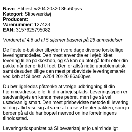
Navn:
Slibest. w204 20×20 86a60pvs
Kategori:
Slibeværktøj
Producent:
Varenummer:
127423
EAN:
3157625795082
Vurderet til
4.6
ud af 5 stjerner baseret på
26
anmeldelser
De fleste e-butikker tilbyder i vore dage diverse forskellige
leveringsmodeller. Den mest anvendte er i øjeblikket
levering til en pakkeshop, og så kan du blot gå forbi efter din
pakke når der er tid til det. Den er altså rigtig uproblematisk,
samt desuden tillige den mest prisbevidste leveringsmanér
ved køb af Slibest. w204 20×20 86a60pvs.
Du bør ligeledes påtænke at vælge udbringning til din
hjemmeadresse eller til din arbejdsplads. Leveringstypen er
sædvanligvis en kende mere pebret, men lige så vel
usædvanlig smart. Den mest prisbevidste metode til levering
vil dog altid vise sig at være at du selv henter pakken, som jo
beroer på at du har bopæl nærved online forretningens
tilholdssted.
Leveringstidspunktet på Slibeværktøj er jo ualmindeligt