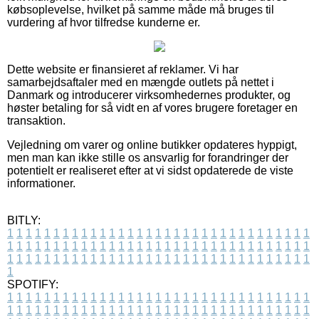
købsoplevelse, hvilket på samme måde må bruges til
vurdering af hvor tilfredse kunderne er.
Dette website er finansieret af reklamer. Vi har
samarbejdsaftaler med en mængde outlets på nettet i
Danmark og introducerer virksomhedernes produkter, og
høster betaling for så vidt en af vores brugere foretager en
transaktion.
Vejledning om varer og online butikker opdateres hyppigt,
men man kan ikke stille os ansvarlig for forandringer der
potentielt er realiseret efter at vi sidst opdaterede de viste
informationer.
BITLY:
1
1
1
1
1
1
1
1
1
1
1
1
1
1
1
1
1
1
1
1
1
1
1
1
1
1
1
1
1
1
1
1
1
1
1
1
1
1
1
1
1
1
1
1
1
1
1
1
1
1
1
1
1
1
1
1
1
1
1
1
1
1
1
1
1
1
1
1
1
1
1
1
1
1
1
1
1
1
1
1
1
1
1
1
1
1
1
1
1
1
1
1
1
1
1
1
1
1
1
1
SPOTIFY:
1
1
1
1
1
1
1
1
1
1
1
1
1
1
1
1
1
1
1
1
1
1
1
1
1
1
1
1
1
1
1
1
1
1
1
1
1
1
1
1
1
1
1
1
1
1
1
1
1
1
1
1
1
1
1
1
1
1
1
1
1
1
1
1
1
1