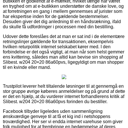
butikken er godkendt af e-mærket, hvilket længe har været
en tryghed om at e-butikken understøtter de danske love, og
at forretningen en gang i mellem gennemses af jurister som
har ekspertise inden for de gældende bestemmelser.
Desuden giver det dig anledning til en håndsrækning, ifald
du skulle få udfordringer i processen med din bestilling.
Udover dette foreslåes det at man er sat ind i de elementære
retningslinjer gældende for transaktionen, eksempelvis
hvilken returpolitik internet selskabet kører med. I den
forbindelse er det også vigtigt, at man når som helst gemmer
ens kvittering, således man altid kan bevise sin shopping af
Slibest. w204 20×20 86a60pvs, ligegyldigt om man shopper
til en kvinde eller mand.
Trustpilot leverer helt tiltalende løsninger til at gennemgå en
stor gruppe øvrige køberes anmeldelser og på grund af dette
er det en hjælp, at du vurderer internet forhandlerens kritik af
Slibest. w204 20×20 86a60pvs forinden du bestiller.
Facebook tilbyder ligeledes uden sammenligning
ønskværdige genveje til at få et kig ind i netshoppens
troværdighed. Her ser vi endda internet varehuse som giver
folk mulighed for at frembringe en bedømmelse af deres