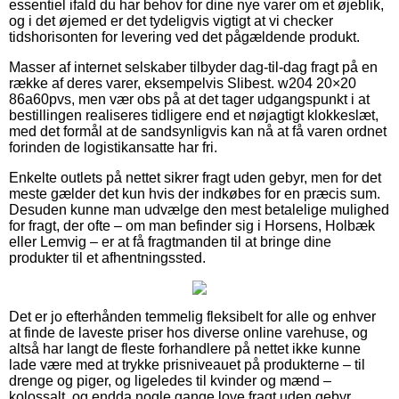
essentiel ifald du har behov for dine nye varer om et øjeblik,
og i det øjemed er det tydeligvis vigtigt at vi checker
tidshorisonten for levering ved det pågældende produkt.
Masser af internet selskaber tilbyder dag-til-dag fragt på en
række af deres varer, eksempelvis Slibest. w204 20×20
86a60pvs, men vær obs på at det tager udgangspunkt i at
bestillingen realiseres tidligere end et nøjagtigt klokkeslæt,
med det formål at de sandsynligvis kan nå at få varen ordnet
forinden de logistikansatte har fri.
Enkelte outlets på nettet sikrer fragt uden gebyr, men for det
meste gælder det kun hvis der indkøbes for en præcis sum.
Desuden kunne man udvælge den mest betalelige mulighed
for fragt, der ofte – om man befinder sig i Horsens, Holbæk
eller Lemvig – er at få fragtmanden til at bringe dine
produkter til et afhentningssted.
Det er jo efterhånden temmelig fleksibelt for alle og enhver
at finde de laveste priser hos diverse online varehuse, og
altså har langt de fleste forhandlere på nettet ikke kunne
lade være med at trykke prisniveauet på produkterne – til
drenge og piger, og ligeledes til kvinder og mænd –
kolossalt, og endda nogle gange love fragt uden gebyr.