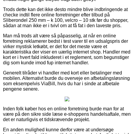
Trods dette kan det ikke desto mindre blive indbringende at
checke indtil flere online forretninger efter tilbud på
Sliberondel 250 mm – k 100, velcro – 10 stk før du shopper,
sådan at man ikke er i tvivl om at få fat i den laveste pris.
Man må trods alt være så påpasselig, at når en online
forretning reklamerer bedst i test varer til en udsalgspris der
virker mystisk letkøbt, er det for det meste være et
karakteristika der viser en uærlig internet shop. Handler med
kort er i hvert fald inkluderet i et reglement, som begunstiger
dig som kunde imod fup internet handler.
Generelt tilråder vi handler med kort eller betalinger med
mobilen. Alternativt burde du overveje en afbetalingsløsning
som eksempelvis ViaBill, hvis du har i sinde at afbetale
pengene senere.
Inden folk køber hos en online forretning burde man for at
være på den sikre side læse e-shoppens handelsaftale, men
det er naturligvis et tidskrævende projekt.
En anden mulighed kunne derfor være at undersøge