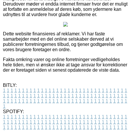
Derudover møder vi endda internet firmaer hvor det er muligt
at forfatte en anmeldelse af deres køb, som ydermere kan
udnyttes til at vurdere hvor glade kunderne er.
Dette website finansieres af reklamer. Vi har faste
samarbejder med en del online selskaber derved at vi
publicerer forretningernes tilbud, og tjener godtgørelse om
vores brugere foretager en ordre.
Fakta omkring varer og online forretninger vedligeholdes
hele tiden, men vi ønsker ikke at tage ansvar for korrektioner
der er foretaget siden vi senest opdaterede de viste data.
BITLY:
1
1
1
1
1
1
1
1
1
1
1
1
1
1
1
1
1
1
1
1
1
1
1
1
1
1
1
1
1
1
1
1
1
1
1
1
1
1
1
1
1
1
1
1
1
1
1
1
1
1
1
1
1
1
1
1
1
1
1
1
1
1
1
1
1
1
1
1
1
1
1
1
1
1
1
1
1
1
1
1
1
1
1
1
1
1
1
1
1
1
1
1
1
1
1
1
1
1
1
1
SPOTIFY:
1
1
1
1
1
1
1
1
1
1
1
1
1
1
1
1
1
1
1
1
1
1
1
1
1
1
1
1
1
1
1
1
1
1
1
1
1
1
1
1
1
1
1
1
1
1
1
1
1
1
1
1
1
1
1
1
1
1
1
1
1
1
1
1
1
1
1
1
1
1
1
1
1
1
1
1
1
1
1
1
1
1
1
1
1
1
1
1
1
1
1
1
1
1
1
1
1
1
1