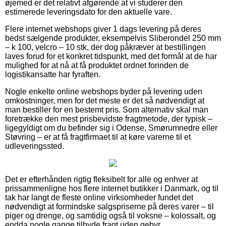
øjemed er det relativt afgørende at vi studerer den
estimerede leveringsdato for den aktuelle vare.
Flere internet webshops giver 1 dags levering på deres
bedst sælgende produkter, eksempelvis Sliberondel 250 mm
– k 100, velcro – 10 stk, der dog påkræver at bestillingen
laves forud for et konkret tidspunkt, med det formål at de har
mulighed for at nå at få produktet ordnet forinden de
logistikansatte har fyraften.
Nogle enkelte online webshops byder på levering uden
omkostninger, men for det meste er det så nødvendigt at
man bestiller for en bestemt pris. Som alternativ skal man
foretrække den mest prisbevidste fragtmetode, der typisk –
ligegyldigt om du befinder sig i Odense, Smørumnedre eller
Støvring – er at få fragtfirmaet til at køre varerne til et
udleveringssted.
Det er efterhånden rigtig fleksibelt for alle og enhver at
prissammenligne hos flere internet butikker i Danmark, og til
tak har langt de fleste online virksomheder fundet det
nødvendigt at formindske salgspriserne på deres varer – til
piger og drenge, og samtidig også til voksne – kolossalt, og
endda nogle gange tilbyde fragt uden gebyr.