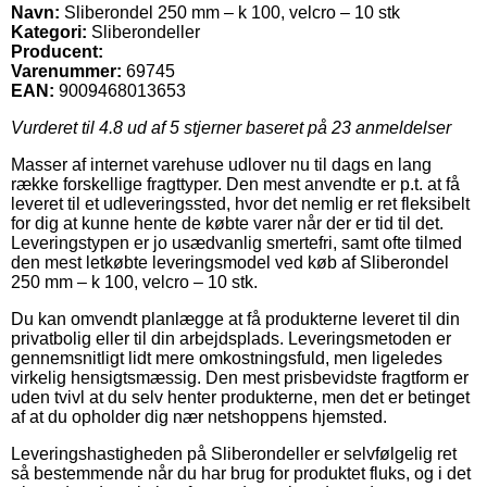
Navn:
Sliberondel 250 mm – k 100, velcro – 10 stk
Kategori:
Sliberondeller
Producent:
Varenummer:
69745
EAN:
9009468013653
Vurderet til
4.8
ud af 5 stjerner baseret på
23
anmeldelser
Masser af internet varehuse udlover nu til dags en lang
række forskellige fragttyper. Den mest anvendte er p.t. at få
leveret til et udleveringssted, hvor det nemlig er ret fleksibelt
for dig at kunne hente de købte varer når der er tid til det.
Leveringstypen er jo usædvanlig smertefri, samt ofte tilmed
den mest letkøbte leveringsmodel ved køb af Sliberondel
250 mm – k 100, velcro – 10 stk.
Du kan omvendt planlægge at få produkterne leveret til din
privatbolig eller til din arbejdsplads. Leveringsmetoden er
gennemsnitligt lidt mere omkostningsfuld, men ligeledes
virkelig hensigtsmæssig. Den mest prisbevidste fragtform er
uden tvivl at du selv henter produkterne, men det er betinget
af at du opholder dig nær netshoppens hjemsted.
Leveringshastigheden på Sliberondeller er selvfølgelig ret
så bestemmende når du har brug for produktet fluks, og i det