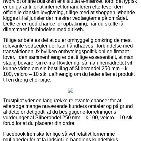
hvorvidt online butikken er tilsluttet e-mærket, fordi det typisk
er en garanti for at internet forhandleren efterlever den
officielle danske lovgivning, tillige med at shoppen løbende
kigges til af jurister der mestrer vedtægterne på området.
Dette er en god chance for opbakning, når du skulle få
dilemmaer i forbindelse med dit køb.
Tillige anbefales det at du er omhyggelig omkring de mest
relevante vedtægter der kan håndhæves i forbindelse med
transaktionen, fx hvilken ombytningspolitik online firmaet
lover. I den sammenhæng er det tillige essesentielt, at man
stadig bevarer sin e-mail kvittering, så man fremadrettet vil
kunne vidne om sin bestilling af Sliberondel 250 mm – k
100, velcro – 10 stk, uafhængig om du leder efter et produkt
til en dreng eller pige.
Trustpilot yder en lang række relevante chancer for at
eftersøge mange nuværende kunders omtaler og på grund
af dette er det godt, at du besigtiger e-forretningens
vurderinger af Sliberondel 250 mm – k 100, velcro – 10 stk
forud for at du placerer din ordre.
Facebook fremskaffer lige så vel relativt fornemme
muligheder for at få indsigt i e-handlens kundefokus.