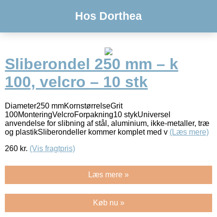
Hos Dorthea
Sliberondel 250 mm – k
100, velcro – 10 stk
Diameter250 mmKornstørrelseGrit
100MonteringVelcroForpakning10 stykUniversel
anvendelse for slibning af stål, aluminium, ikke-metaller, træ
og plastikSliberondeller kommer komplet med v
(Læs mere)
260
kr.
(Vis fragtpris)
Læs mere »
Køb nu »