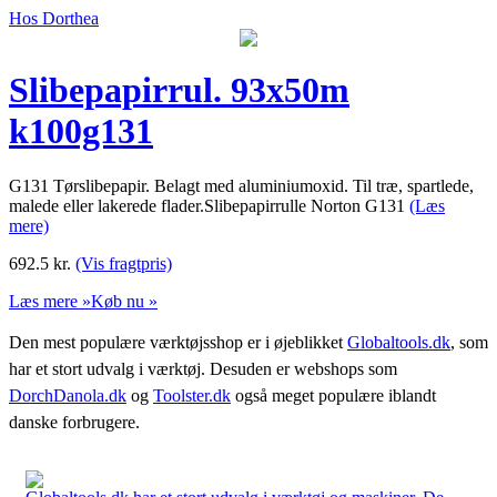
Hos Dorthea
Slibepapirrul. 93x50m
k100g131
G131 Tørslibepapir. Belagt med aluminiumoxid. Til træ, spartlede,
malede eller lakerede flader.Slibepapirrulle Norton G131
(Læs
mere)
692.5
kr.
(Vis fragtpris)
Læs mere »
Køb nu »
Den mest populære værktøjsshop er i øjeblikket
Globaltools.dk
, som
har et stort udvalg i værktøj. Desuden er webshops som
DorchDanola.dk
og
Toolster.dk
også meget populære iblandt
danske forbrugere.