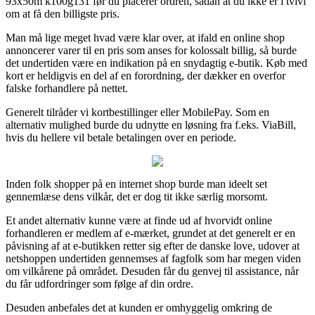
93x50m k100g131 før du placerer ordren, sådan at du ikke er i tvivl
om at få den billigste pris.
Man må lige meget hvad være klar over, at ifald en online shop
annoncerer varer til en pris som anses for kolossalt billig, så burde
det undertiden være en indikation på en snydagtig e-butik. Køb med
kort er heldigvis en del af en forordning, der dækker en overfor
falske forhandlere på nettet.
Generelt tilråder vi kortbestillinger eller MobilePay. Som en
alternativ mulighed burde du udnytte en løsning fra f.eks. ViaBill,
hvis du hellere vil betale betalingen over en periode.
Inden folk shopper på en internet shop burde man ideelt set
gennemlæse dens vilkår, det er dog tit ikke særlig morsomt.
Et andet alternativ kunne være at finde ud af hvorvidt online
forhandleren er medlem af e-mærket, grundet at det generelt er en
påvisning af at e-butikken retter sig efter de danske love, udover at
netshoppen undertiden gennemses af fagfolk som har megen viden
om vilkårene på området. Desuden får du genvej til assistance, når
du får udfordringer som følge af din ordre.
Desuden anbefales det at kunden er omhyggelig omkring de