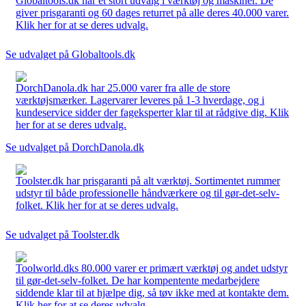
Globaltools.dk har et stort udvalg i værktøj og maskiner. De
giver prisgaranti og 60 dages returret på alle deres 40.000 varer.
Klik her for at se deres udvalg.
Se udvalget på Globaltools.dk
DorchDanola.dk har 25.000 varer fra alle de store
værktøjsmærker. Lagervarer leveres på 1-3 hverdage, og i
kundeservice sidder der fageksperter klar til at rådgive dig. Klik
her for at se deres udvalg.
Se udvalget på DorchDanola.dk
Toolster.dk har prisgaranti på alt værktøj. Sortimentet rummer
udstyr til både professionelle håndværkere og til gør-det-selv-
folket. Klik her for at se deres udvalg.
Se udvalget på Toolster.dk
Toolworld.dks 80.000 varer er primært værktøj og andet udstyr
til gør-det-selv-folket. De har kompentente medarbejdere
siddende klar til at hjælpe dig, så tøv ikke med at kontakte dem.
Klik her for at se deres udvalg.