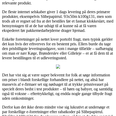
relevante produkt.
De fleste internet selskaber giver 1 dags levering på deres primære
produkter, eksempelvis Slibepapirrul. 93x50m k100g131, men som
trods alt er regnet ud fra at der bestilles før et fastsat klokkeslæt, med
hensynstagen til at de har udsigt til at kunne nå at få varen
ekspederet før pakkemedarbejderne drager hjemad.
Enkelte forretninger på nettet lover portofri fragt, men typisk gælder
det kun hvis der erhverves for en bestemt pris. Ellers burde du tage
den prisbilligste leveringsudgave, som i mange tilfælde – uafhængig
om man er nær Køge, Brønderslev eller Gilleleje – er at få dem til at
levere bestillingen til et udleveringssted.
Det har vist sig at være super bekvemt for folk at søge information
om priser i blandt forskellige forhandlere på nettet, og altså har
massevis af e-firmaer set sig nødsaget til at trykke prisniveauet på
specielt deres bedst i test produkter – til børn og babyer, og samtidig
også til voksne – eftertrykkeligt, og endda nogle gange tilbyde fragt
uden omkostninger.
Derfor kan det ikke desto mindre vise sig lukrativt at undersøge et
par forskellige e-forretninger efter rabatkoder på Slibepapirrul.