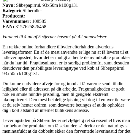
Navn:
Slibepapirrul. 93x50m k100g131
Kategori:
Sliberuller
Producent:
Varenummer:
108585
EAN:
3157625826458
Vurderet til
4
ud af 5 stjerner baseret på
42
anmeldelser
En række online forhandlere tilbyder efterhånden alverdens
leveringsformer. En af de mest anvendte er lige nu at få leveret til et
udleveringssted, hvor det er muligt at hente de nyindkøbte produkter
når du har tid. Fragtløsningen er jo særligt problemfri, samt desuden
derudover den prisbilligste leveringstype ved køb af Slibepapirrul.
93x50m k100g131.
Du kunne endvidere afveje for og imod at få varerne sendt til din
lejlighed eller til adressen på dit arbejde. Fragtmuligheden er godt
nok en smule mindre prisbillig, men til gengæld ekstremt
ukompliceret. Den mest betalelige løsning vil dog til enhver tid være
at du selv henter ordren, som desværre betinges af at du opholder
dig i kort afstand af internet butikkens adresse.
Leveringstiden på Sliberuller er selvfølgelig ret så essentiel hvis man
har behov for produktet om få sekunder, så derfor er det naturligvis
meningsfuldt at du dobbelttjekker den forventede leveringstid for det