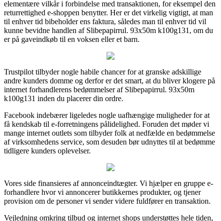
elementære vilkår i forbindelse med transaktionen, for eksempel den
returrettighed e-shoppen benytter. Her er det virkelig vigtigt, at man
til enhver tid bibeholder ens faktura, således man til enhver tid vil
kunne bevidne handlen af Slibepapirrul. 93x50m k100g131, om du
er på gaveindkøb til en voksen eller et barn.
Trustpilot tilbyder nogle habile chancer for at granske adskillige
andre kunders domme og derfor er det smart, at du bliver klogere på
internet forhandlerens bedømmelser af Slibepapirrul. 93x50m
k100g131 inden du placerer din ordre.
Facebook indebærer ligeledes nogle uafhængige muligheder for at
få kendskab til e-forretningens pålidelighed. Foruden det møder vi
mange internet outlets som tilbyder folk at nedfælde en bedømmelse
af virksomhedens service, som desuden bør udnyttes til at bedømme
tidligere kunders oplevelser.
Vores side finansieres af annonceindtægter. Vi hjælper en gruppe e-
forhandlere hvor vi annoncerer butikkernes produkter, og tjener
provision om de personer vi sender videre fuldfører en transaktion.
Vejledning omkring tilbud og internet shops understøttes hele tiden,