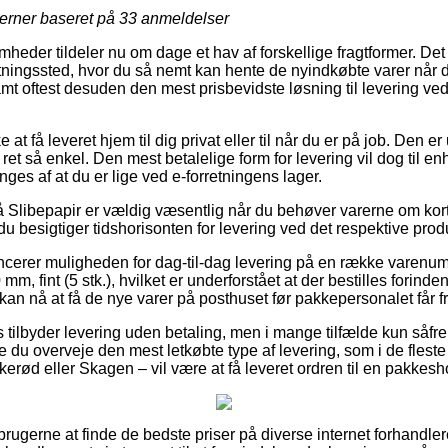
jerner baseret på
33
anmeldelser
heder tildeler nu om dage et hav af forskellige fragtformer. Det
ntningssted, hvor du så nemt kan hente de nyindkøbte varer når 
 samt oftest desuden den mest prisbevidste løsning til levering v
t få leveret hjem til dig privat eller til når du er på job. Den e
ret så enkel. Den mest betalelige form for levering vil dog til en
nges af at du er lige ved e-forretningens lager.
Slibepapir er vældig væsentlig når du behøver varerne om kort t
u besigtiger tidshorisonten for levering ved det respektive prod
ncerer muligheden for dag-til-dag levering på en række varenu
m, fint (5 stk.), hvilket er underforstået at der bestilles forinde
kan nå at få de nye varer på posthuset før pakkepersonalet får fr
ts tilbyder levering uden betaling, men i mange tilfælde kun såfr
e du overveje den mest letkøbte type af levering, som i de flest
rkerød eller Skagen – vil være at få leveret ordren til en pakkesh
orbrugerne at finde de bedste priser på diverse internet forhandle