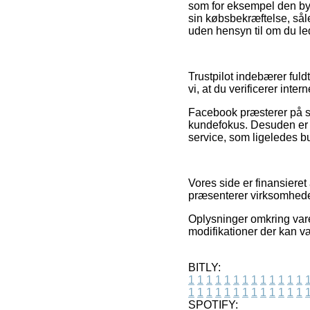
som for eksempel den byt
sin købsbekræftelse, sål
uden hensyn til om du led
Trustpilot indebærer fuld
vi, at du verificerer inte
Facebook præsterer på s
kundefokus. Desuden er d
service, som ligeledes bu
Vores side er finansieret
præsenterer virksomheder
Oplysninger omkring varer
modifikationer der kan væ
BITLY:
1
1
1
1
1
1
1
1
1
1
1
1
1
1
1
1
1
1
1
1
1
1
1
1
1
1
SPOTIFY: