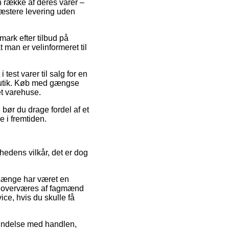
n række af deres varer –
ræstere levering uden
nmark efter tilbud på
 man er velinformeret til
est varer til salg for en
 butik. Køb med gængse
et varehuse.
 bør du drage fordel af et
 i fremtiden.
hedens vilkår, det er dog
t længe har været en
tit overværes af fagmænd
ce, hvis du skulle få
bindelse med handlen,