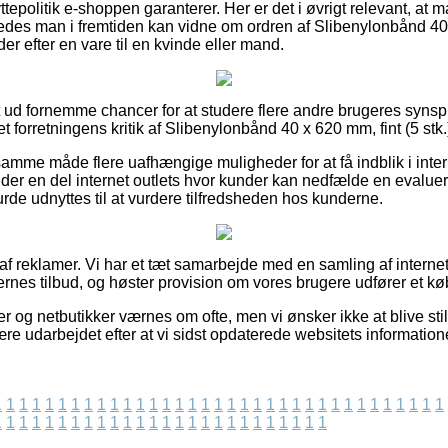
tepolitik e-shoppen garanterer. Her er det i øvrigt relevant, at
edes man i fremtiden kan vidne om ordren af Slibenylonbånd 40 x
er efter en vare til en kvinde eller mand.
t ud fornemme chancer for at studere flere andre brugeres synspu
rnet forretningens kritik af Slibenylonbånd 40 x 620 mm, fint (5 st
amme måde flere uafhængige muligheder for at få indblik i int
er en del internet outlets hvor kunder kan nedfælde en evalue
rde udnyttes til at vurdere tilfredsheden hos kunderne.
 af reklamer. Vi har et tæt samarbejde med en samling af internet
nes tilbud, og høster provision om vores brugere udfører et kø
 og netbutikker værnes om ofte, men vi ønsker ikke at blive still
re udarbejdet efter at vi sidst opdaterede websitets information
1
1
1
1
1
1
1
1
1
1
1
1
1
1
1
1
1
1
1
1
1
1
1
1
1
1
1
1
1
1
1
1
1
1
1
1
1
1
1
1
1
1
1
1
1
1
1
1
1
1
1
1
1
1
1
1
1
1
1
1
1