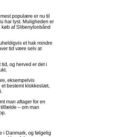
 mest populære er nu til
du har lyst. Muligheden er
ed køb af Slibenylonbånd
r uheldigvis et hak mindre
hver tid være selv at
id, og herved er det i
ukt.
mre, eksempelvis
n et bestemt klokkeslæt,
i.
emt man aftager for en
e tilfælde – om man
op.
re i Danmark, og følgelig