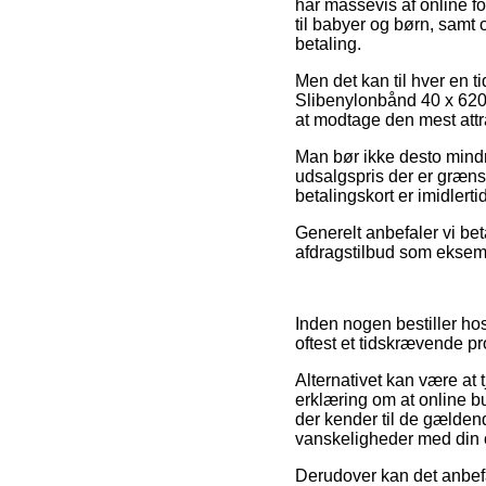
har massevis af online fo
til babyer og børn, samt
betaling.
Men det kan til hver en ti
Slibenylonbånd 40 x 620 m
at modtage den mest attra
Man bør ikke desto mindre
udsalgspris der er græns
betalingskort er imidlert
Generelt anbefaler vi bet
afdragstilbud som eksemp
Inden nogen bestiller hos
oftest et tidskrævende pr
Alternativet kan være at 
erklæring om at online bu
der kender til de gældend
vanskeligheder med din 
Derudover kan det anbef