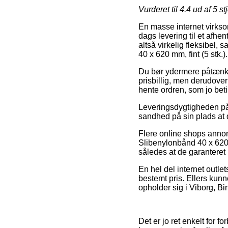
Vurderet til
4.4
ud af 5 st
En masse internet virksom
dags levering til et afhe
altså virkelig fleksibel,
40 x 620 mm, fint (5 stk.).
Du bør ydermere påtænke a
prisbillig, men derudover 
hente ordren, som jo beti
Leveringsdygtigheden på 
sandhed på sin plads at d
Flere online shops anno
Slibenylonbånd 40 x 620 m
således at de garanteret 
En hel del internet outle
bestemt pris. Ellers kunn
opholder sig i Viborg, Bi
Det er jo ret enkelt for f