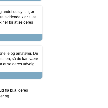
 andet udstyr til gør-
 siddende klar til at
 her for at se deres
ionelle og amatører. De
strien, så du kan være
or at se deres udvalg.
 fra bl.a. deres
mer og