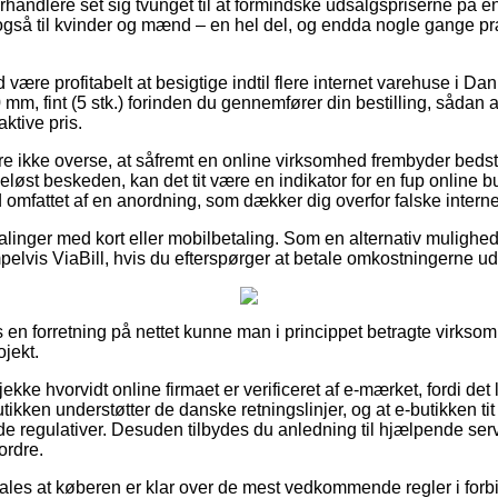
rhandlere set sig tvunget til at formindske udsalgspriserne på e
 også til kvinder og mænd – en hel del, og endda nogle gange p
d være profitabelt at besigtige indtil flere internet varehuse i Da
m, fint (5 stk.) forinden du gennemfører din bestilling, sådan at
ktive pris.
 ikke overse, at såfremt en online virksomhed frembyder bedst i t
eløst beskeden, kan det tit være en indikator for en fup online
id omfattet af en anordning, som dækker dig overfor falske intern
alinger med kort eller mobilbetaling. Som en alternativ mulighed
elvis ViaBill, hvis du efterspørger at betale omkostningerne ude
 en forretning på nettet kunne man i princippet betragte virksom
ojekt.
tjekke hvorvidt online firmaet er verificeret af e-mærket, fordi de
tikken understøtter de danske retningslinjer, og at e-butikken 
e regulativer. Desuden tilbydes du anledning til hjælpende servi
ordre.
ales at køberen er klar over de mest vedkommende regler i for