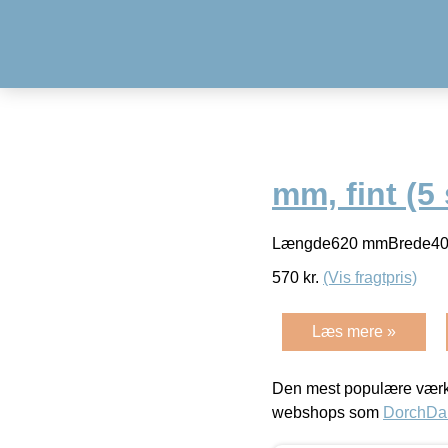
mm, fint (5 
Længde620 mmBrede40
570
kr.
(Vis fragtpris)
Læs mere »
Den mest populære værkt
webshops som
DorchDa