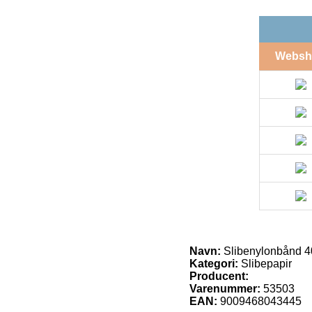
Websh
Navn:
Slibenylonbånd 40 
Kategori:
Slibepapir
Producent:
Varenummer:
53503
EAN:
9009468043445