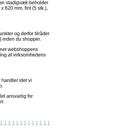
 man stadigvæk beholder
 620 mm, fint (5 stk.),
nkter og derfor tilråder
k.) inden du shopper.
ernet webshoppens
ring af virksomhedens
 handler idet vi
b.
et ansvarlig for
er.
1
1
1
1
1
1
1
1
1
1
1
1
1