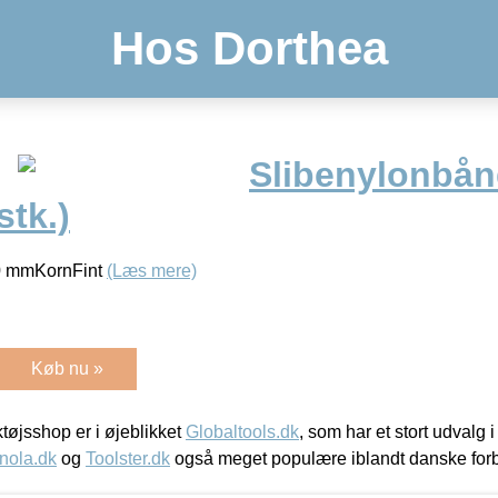
Hos Dorthea
Slibenylonbån
stk.)
 mmKornFint
(Læs mere)
Køb nu »
øjsshop er i øjeblikket
Globaltools.dk
, som har et stort udvalg
nola.dk
og
Toolster.dk
også meget populære iblandt danske for