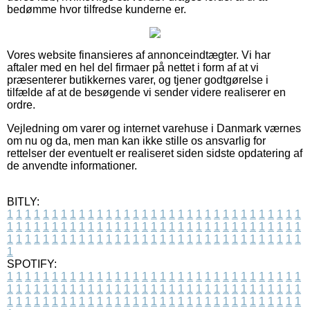
bedømme hvor tilfredse kunderne er.
Vores website finansieres af annonceindtægter. Vi har
aftaler med en hel del firmaer på nettet i form af at vi
præsenterer butikkernes varer, og tjener godtgørelse i
tilfælde af at de besøgende vi sender videre realiserer en
ordre.
Vejledning om varer og internet varehuse i Danmark værnes
om nu og da, men man kan ikke stille os ansvarlig for
rettelser der eventuelt er realiseret siden sidste opdatering af
de anvendte informationer.
BITLY:
1
1
1
1
1
1
1
1
1
1
1
1
1
1
1
1
1
1
1
1
1
1
1
1
1
1
1
1
1
1
1
1
1
1
1
1
1
1
1
1
1
1
1
1
1
1
1
1
1
1
1
1
1
1
1
1
1
1
1
1
1
1
1
1
1
1
1
1
1
1
1
1
1
1
1
1
1
1
1
1
1
1
1
1
1
1
1
1
1
1
1
1
1
1
1
1
1
1
1
1
SPOTIFY:
1
1
1
1
1
1
1
1
1
1
1
1
1
1
1
1
1
1
1
1
1
1
1
1
1
1
1
1
1
1
1
1
1
1
1
1
1
1
1
1
1
1
1
1
1
1
1
1
1
1
1
1
1
1
1
1
1
1
1
1
1
1
1
1
1
1
1
1
1
1
1
1
1
1
1
1
1
1
1
1
1
1
1
1
1
1
1
1
1
1
1
1
1
1
1
1
1
1
1