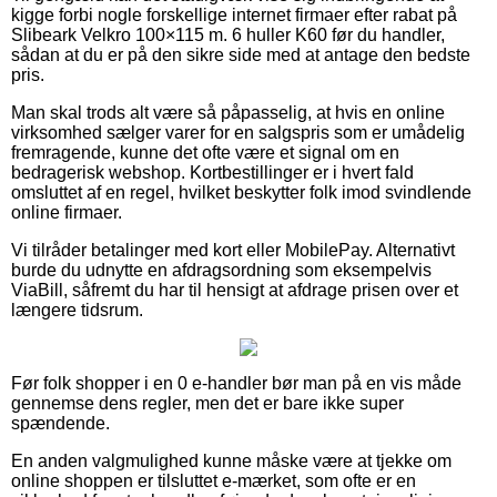
kigge forbi nogle forskellige internet firmaer efter rabat på
Slibeark Velkro 100×115 m. 6 huller K60 før du handler,
sådan at du er på den sikre side med at antage den bedste
pris.
Man skal trods alt være så påpasselig, at hvis en online
virksomhed sælger varer for en salgspris som er umådelig
fremragende, kunne det ofte være et signal om en
bedragerisk webshop. Kortbestillinger er i hvert fald
omsluttet af en regel, hvilket beskytter folk imod svindlende
online firmaer.
Vi tilråder betalinger med kort eller MobilePay. Alternativt
burde du udnytte en afdragsordning som eksempelvis
ViaBill, såfremt du har til hensigt at afdrage prisen over et
længere tidsrum.
Før folk shopper i en 0 e-handler bør man på en vis måde
gennemse dens regler, men det er bare ikke super
spændende.
En anden valgmulighed kunne måske være at tjekke om
online shoppen er tilsluttet e-mærket, som ofte er en