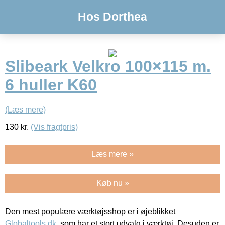
Hos Dorthea
Slibeark Velkro 100×115 m.
6 huller K60
(Læs mere)
130
kr.
(Vis fragtpris)
Læs mere »
Køb nu »
Den mest populære værktøjsshop er i øjeblikket
Globaltools.dk
, som har et stort udvalg i værktøj. Desuden er