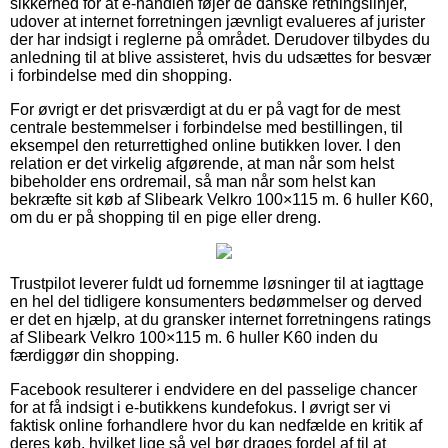
sikkerhed for at e-handlen føjer de danske retningslinjer,
udover at internet forretningen jævnligt evalueres af jurister
der har indsigt i reglerne på området. Derudover tilbydes du
anledning til at blive assisteret, hvis du udsættes for besvær
i forbindelse med din shopping.
For øvrigt er det prisværdigt at du er på vagt for de mest
centrale bestemmelser i forbindelse med bestillingen, til
eksempel den returrettighed online butikken lover. I den
relation er det virkelig afgørende, at man når som helst
bibeholder ens ordremail, så man når som helst kan
bekræfte sit køb af Slibeark Velkro 100×115 m. 6 huller K60,
om du er på shopping til en pige eller dreng.
Trustpilot leverer fuldt ud fornemme løsninger til at iagttage
en hel del tidligere konsumenters bedømmelser og derved
er det en hjælp, at du gransker internet forretningens ratings
af Slibeark Velkro 100×115 m. 6 huller K60 inden du
færdiggør din shopping.
Facebook resulterer i endvidere en del passelige chancer
for at få indsigt i e-butikkens kundefokus. I øvrigt ser vi
faktisk online forhandlere hvor du kan nedfælde en kritik af
deres køb, hvilket lige så vel bør drages fordel af til at