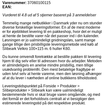
Varenummer:
37060100115
EAN:
Vurderet til
4.8
ud af 5 stjerner baseret på
3
anmeldelser
Temmelig mange netbutikker i Danmark yder nu om stunder
diverse forskellige leveringsformer. En af de mest moderne
er for øjeblikket levering til en pakkeshop, hvor det er muligt
at hente de bestilte varer når det passer ind i din kalender.
Løsningen er jo ualmindeligt gnidningsløs, samt mange
gange tillige den prisbilligste leveringsmetode ved køb af
Slibeark Velkro 100×115 m. 6 huller K60.
Du kunne omvendt foretrække at bestille pakken til levering
hjem til dig selv eller til adressen hvor du arbejder. Metoden
er almindeligvis en anelse mindre prisbillig, men tillige
usædvanlig problemfri. Den mest betalelige fragttype er
uden tvivl selv at hente varerne, men den løsning afhænger
af at du lever i nærheden af online butikkens tilholdssted.
Leveringstidspunktet på Forside > Produkter >
Slibeprodukter > Slibeark kan være ualmindeligt
bestemmende hvis vi skal bruge varen omgående, og med
det formål er det forholdsvis centralt at vi besigtiger den
estimerede leveringstid på det respektive produkt.