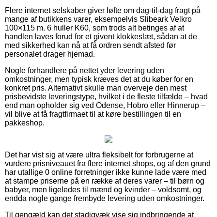
Flere internet selskaber giver løfte om dag-til-dag fragt på
mange af butikkens varer, eksempelvis Slibeark Velkro
100×115 m. 6 huller K60, som trods alt betinges af at
handlen laves forud for et givent klokkeslæt, sådan at de
med sikkerhed kan nå at få ordren sendt afsted før
personalet drager hjemad.
Nogle forhandlere på nettet yder levering uden
omkostninger, men typisk kræves det at du køber for en
konkret pris. Alternativt skulle man overveje den mest
prisbevidste leveringstype, hvilket i de fleste tilfælde – hvad
end man opholder sig ved Odense, Hobro eller Hinnerup –
vil blive at få fragtfirmaet til at køre bestillingen til en
pakkeshop.
Det har vist sig at være ultra fleksibelt for forbrugerne at
vurdere prisniveauet fra flere internet shops, og af den grund
har utallige 0 online forretninger ikke kunne lade være med
at stampe priserne på en række af deres varer – til børn og
babyer, men ligeledes til mænd og kvinder – voldsomt, og
endda nogle gange frembyde levering uden omkostninger.
Til gengæld kan det stadigvæk vise sig indbringende at