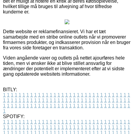
det er muligt at notere en kritik af deres købsoplevelse,
hvilket tillige må bruges til afvejning af hvor tilfredse
kunderne er.
Dette website er reklamefinansieret. Vi har et tæt
samarbejde med en stribe online outlets når vi promoverer
firmaernes produkter, og indkasserer provision når en bruger
fra vores side foretager en transaktion.
Viden angående varer og outlets på nettet ajourføres hele
tiden, men vi ønsker ikke at blive stillet ansvarlig for
ændringer der potentielt er implementeret efter at vi sidste
gang opdaterede websitets informationer.
BITLY:
1
1
1
1
1
1
1
1
1
1
1
1
1
1
1
1
1
1
1
1
1
1
1
1
1
1
1
1
1
1
1
1
1
1
1
1
1
1
1
1
1
1
1
1
1
1
1
1
1
1
1
1
1
1
1
1
1
1
1
1
1
1
1
1
1
1
1
1
1
1
1
1
1
1
1
1
1
1
1
1
1
1
1
1
1
1
1
1
1
1
1
1
1
1
1
1
1
1
1
1
SPOTIFY:
1
1
1
1
1
1
1
1
1
1
1
1
1
1
1
1
1
1
1
1
1
1
1
1
1
1
1
1
1
1
1
1
1
1
1
1
1
1
1
1
1
1
1
1
1
1
1
1
1
1
1
1
1
1
1
1
1
1
1
1
1
1
1
1
1
1
1
1
1
1
1
1
1
1
1
1
1
1
1
1
1
1
1
1
1
1
1
1
1
1
1
1
1
1
1
1
1
1
1