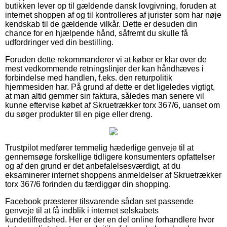
butikken lever op til gældende dansk lovgivning, foruden at
internet shoppen af og til kontrolleres af jurister som har nøje
kendskab til de gældende vilkår. Dette er desuden din
chance for en hjælpende hånd, såfremt du skulle få
udfordringer ved din bestilling.
Foruden dette rekommanderer vi at køber er klar over de
mest vedkommende retningslinjer der kan håndhæves i
forbindelse med handlen, f.eks. den returpolitik
hjemmesiden har. På grund af dette er det ligeledes vigtigt,
at man altid gemmer sin faktura, således man senere vil
kunne eftervise købet af Skruetrækker torx 367/6, uanset om
du søger produkter til en pige eller dreng.
Trustpilot medfører temmelig hæderlige genveje til at
gennemsøge forskellige tidligere konsumenters opfattelser
og af den grund er det anbefalelsesværdigt, at du
eksaminerer internet shoppens anmeldelser af Skruetrækker
torx 367/6 forinden du færdiggør din shopping.
Facebook præsterer tilsvarende sådan set passende
genveje til at få indblik i internet selskabets
kundetilfredshed. Her er der en del online forhandlere hvor