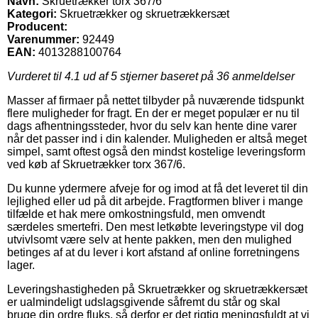
Navn:
Skruetrækker torx 367/6
Kategori:
Skruetrækker og skruetrækkersæt
Producent:
Varenummer:
92449
EAN:
4013288100764
Vurderet til
4.1
ud af 5 stjerner baseret på
36
anmeldelser
Masser af firmaer på nettet tilbyder på nuværende tidspunkt
flere muligheder for fragt. En der er meget populær er nu til
dags afhentningssteder, hvor du selv kan hente dine varer
når det passer ind i din kalender. Muligheden er altså meget
simpel, samt oftest også den mindst kostelige leveringsform
ved køb af Skruetrækker torx 367/6.
Du kunne ydermere afveje for og imod at få det leveret til din
lejlighed eller ud på dit arbejde. Fragtformen bliver i mange
tilfælde et hak mere omkostningsfuld, men omvendt
særdeles smertefri. Den mest letkøbte leveringstype vil dog
utvivlsomt være selv at hente pakken, men den mulighed
betinges af at du lever i kort afstand af online forretningens
lager.
Leveringshastigheden på Skruetrækker og skruetrækkersæt
er ualmindeligt udslagsgivende såfremt du står og skal
bruge din ordre fluks, så derfor er det rigtig meningsfuldt at vi