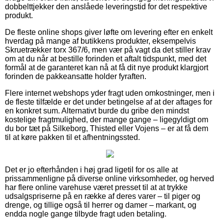
dobbelttjekker den anslåede leveringstid for det respektive
produkt.
De fleste online shops giver løfte om levering efter en enkelt
hverdag på mange af butikkens produkter, eksempelvis
Skruetrækker torx 367/6, men vær på vagt da det stiller krav
om at du når at bestille forinden et aftalt tidspunkt, med det
formål at de garanteret kan nå at få dit nye produkt klargjort
forinden de pakkeansatte holder fyraften.
Flere internet webshops yder fragt uden omkostninger, men i
de fleste tilfælde er det under betingelse af at der aftages for
en konkret sum. Alternativt burde du gribe den mindst
kostelige fragtmulighed, der mange gange – ligegyldigt om
du bor tæt på Silkeborg, Thisted eller Vojens – er at få dem
til at køre pakken til et afhentningssted.
Det er jo efterhånden i høj grad ligetil for os alle at
prissammenligne på diverse online virksomheder, og herved
har flere online varehuse været presset til at at trykke
udsalgspriserne på en række af deres varer – til piger og
drenge, og tillige også til herrer og damer – markant, og
endda nogle gange tilbyde fragt uden betaling.