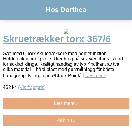
Hos Dorthea
Skruetrækker torx 367/6
Sæt med 6 Torx-skruetrækkere med holdefunktion.
Holdefunktionen giver sikker brug på snæver plads. Rund
förnicklad klinga. Kraftigt handtag av typ Kraftkant av två
olika material – hård plast med gummiinlägg för bästa
handgrepp. Klingan är â³Black-Pointâ
(Læs mere)
462
kr.
(Vis fragtpris)
Læs mere »
Køb nu »