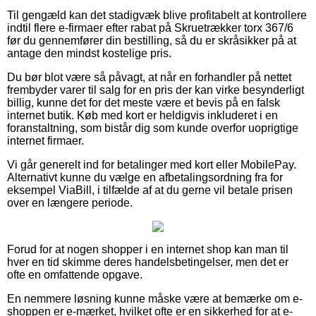
Til gengæld kan det stadigvæk blive profitabelt at kontrollere
indtil flere e-firmaer efter rabat på Skruetrækker torx 367/6
før du gennemfører din bestilling, så du er skråsikker på at
antage den mindst kostelige pris.
Du bør blot være så påvagt, at når en forhandler på nettet
frembyder varer til salg for en pris der kan virke besynderligt
billig, kunne det for det meste være et bevis på en falsk
internet butik. Køb med kort er heldigvis inkluderet i en
foranstaltning, som bistår dig som kunde overfor uoprigtige
internet firmaer.
Vi går generelt ind for betalinger med kort eller MobilePay.
Alternativt kunne du vælge en afbetalingsordning fra for
eksempel ViaBill, i tilfælde af at du gerne vil betale prisen
over en længere periode.
Forud for at nogen shopper i en internet shop kan man til
hver en tid skimme deres handelsbetingelser, men det er
ofte en omfattende opgave.
En nemmere løsning kunne måske være at bemærke om e-
shoppen er e-mærket, hvilket ofte er en sikkerhed for at e-