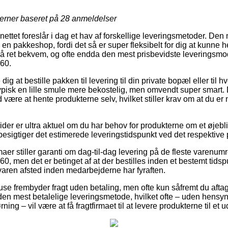
jerner baseret på
28
anmeldelser
nettet foreslår i dag et hav af forskellige leveringsmetoder. De
l en pakkeshop, fordi det så er super fleksibelt for dig at kunne 
ltså ret bekvem, og ofte endda den mest prisbevidste leveringsmo
60.
g at bestille pakken til levering til din private bopæl eller til h
ypisk en lille smule mere bekostelig, men omvendt super smart. 
id være at hente produkterne selv, hvilket stiller krav om at du e
er er ultra aktuel om du har behov for produkterne om et øjebli
 besigtiger det estimerede leveringstidspunkt ved det respektive 
aer stiller garanti om dag-til-dag levering på de fleste varenum
0, men det er betinget af at der bestilles inden et bestemt tidspu
 varen afsted inden medarbejderne har fyraften.
use frembyder fragt uden betaling, men ofte kun såfremt du aftage
n mest betalelige leveringsmetode, hvilket ofte – uden hensyn 
ning – vil være at få fragtfirmaet til at levere produkterne til et 