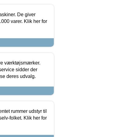
askiner. De giver
000 varer. Klik her for
ore værktøjsmærker.
ervice sidder der
t se deres udvalg.
entet rummer udstyr til
lv-folket. Klik her for