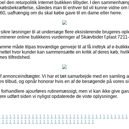
el den returpolitik internet butikken tilbyder. I den sammenhæng 
købsbekræftelse, således man til enhver tid vil kunne vidne om b
60, uafhængig om du skal købe gave til en dame eller herre.
r sikre løsninger til at undersøge flere eksisterende brugeres opl
aminerer online butikkens vurderinger af Skævbider f.plast 7211-
e måde tilpas troværdige genveje til at få indtryk af e-butikke
nettet hvor kunder kan sammensætte en kritik af deres køb, hvi
ernes tilfredshed.
f annonceindtægter. Vi har et tæt samarbejde med en samling af
nes tilbud, og opnår honorar hvis en af de besøgende på vores si
 forhandlere ajourføres rutinemæssigt, men vi kan ikke give gar
re udført siden vi nyligst opdaterede de viste oplysninger.
1
1
1
1
1
1
1
1
1
1
1
1
1
1
1
1
1
1
1
1
1
1
1
1
1
1
1
1
1
1
1
1
1
1
1
1
1
1
1
1
1
1
1
1
1
1
1
1
1
1
1
1
1
1
1
1
1
1
1
1
1