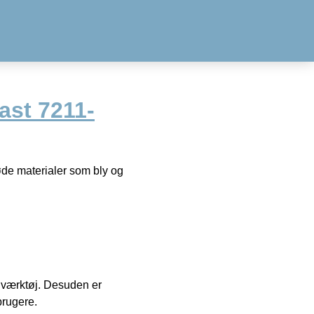
ast 7211-
øde materialer som bly og
 i værktøj. Desuden er
brugere.