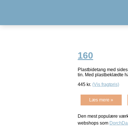
160
Plastbidetang med sidesk
tin. Med plastbeklædte 
445
kr.
(Vis fragtpris)
Læs mere »
Den mest populære værkt
webshops som
DorchDa