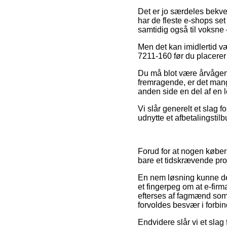
Det er jo særdeles bekvem
har de fleste e-shops set
samtidig også til voksne
Men det kan imidlertid væ
7211-160 før du placerer 
Du må blot være årvågen m
fremragende, er det mang
anden side en del af en 
Vi slår generelt et slag
udnytte et afbetalingstil
Forud for at nogen køber
bare et tidskrævende pro
En nem løsning kunne der
et fingerpeg om at e-firm
efterses af fagmænd som 
forvoldes besvær i forbi
Endvidere slår vi et sla