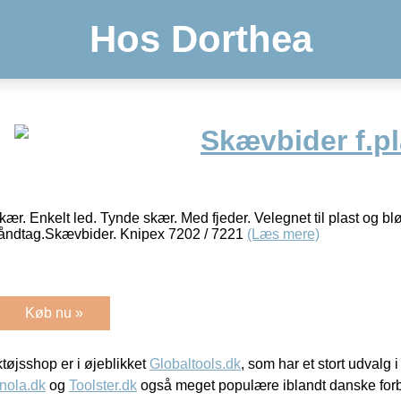
Hos Dorthea
Skævbider f.pl
ær. Enkelt led. Tynde skær. Med fjeder. Velegnet til plast og bl
håndtag.Skævbider. Knipex 7202 / 7221
(Læs mere)
Køb nu »
øjsshop er i øjeblikket
Globaltools.dk
, som har et stort udvalg
nola.dk
og
Toolster.dk
også meget populære iblandt danske for