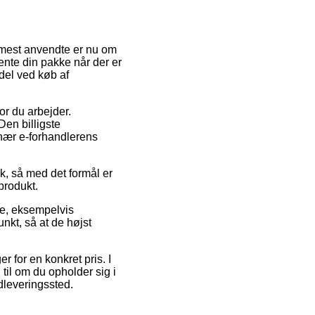
n mest anvendte er nu om
hente din pakke når der er
del ved køb af
vor du arbejder.
Den billigste
r nær e-forhandlerens
k, så med det formål er
produkt.
re, eksempelvis
nkt, så at de højst
r for en konkret pris. I
til om du opholder sig i
udleveringssted.