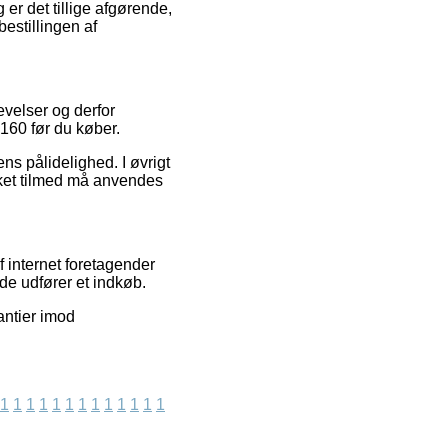
er det tillige afgørende,
estillingen af
evelser og derfor
160 før du køber.
ns pålidelighed. I øvrigt
lket tilmed må anvendes
 internet foretagender
de udfører et indkøb.
antier imod
1
1
1
1
1
1
1
1
1
1
1
1
1