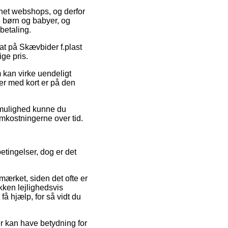
ernet webshops, og derfor
l børn og babyer, og
betaling.
bat på Skævbider f.plast
ige pris.
m kan virke uendeligt
er med kort er på den
v mulighed kunne du
omkostningerne over tid.
tingelser, dog er det
ærket, siden det ofte er
kken lejlighedsvis
å hjælp, for så vidt du
er kan have betydning for