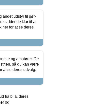
 andet udstyr til gør-
 siddende klar til at
 her for at se deres
ionelle og amatører. De
strien, så du kan være
or at se deres udvalg.
 fra bl.a. deres
mer og