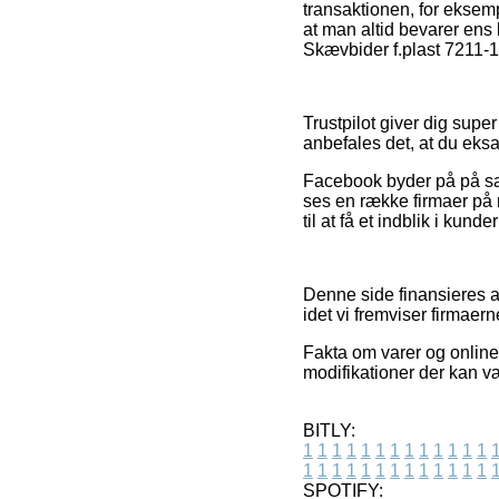
transaktionen, for eksemp
at man altid bevarer ens 
Skævbider f.plast 7211-1
Trustpilot giver dig supe
anbefales det, at du eks
Facebook byder på på samm
ses en række firmaer på 
til at få et indblik i kund
Denne side finansieres a
idet vi fremviser firmaer
Fakta om varer og online
modifikationer der kan væ
BITLY:
1
1
1
1
1
1
1
1
1
1
1
1
1
1
1
1
1
1
1
1
1
1
1
1
1
1
SPOTIFY: