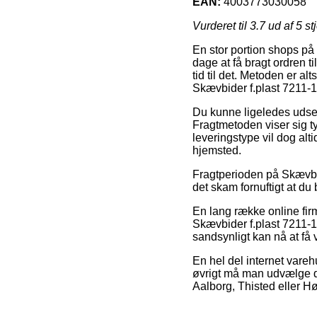
EAN:
4003773030058
Vurderet til
3.7
ud af 5 st
En stor portion shops på 
dage at få bragt ordren ti
tid til det. Metoden er a
Skævbider f.plast 7211-1
Du kunne ligeledes udse di
Fragtmetoden viser sig t
leveringstype vil dog alt
hjemsted.
Fragtperioden på Skævbid
det skam fornuftigt at du
En lang række online firm
Skævbider f.plast 7211-16
sandsynligt kan nå at få
En hel del internet vareh
øvrigt må man udvælge de
Aalborg, Thisted eller Hør