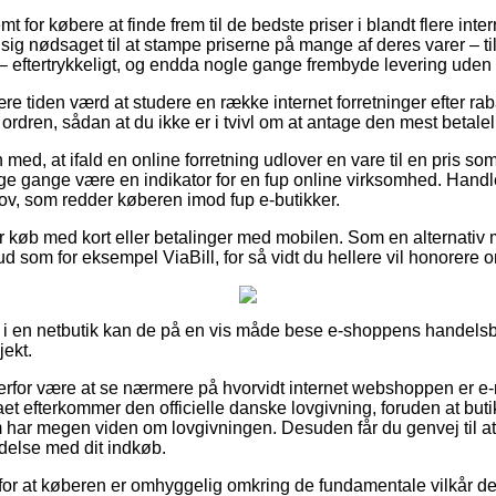
t for købere at finde frem til de bedste priser i blandt flere int
 sig nødsaget til at stampe priserne på mange af deres varer – ti
 – eftertrykkeligt, og endda nogle gange frembyde levering uden 
re tiden værd at studere en række internet forretninger efter ra
ordren, sådan at du ikke er i tvivl om at antage den mest betalel
ed, at ifald en online forretning udlover en vare til en pris so
e gange være en indikator for en fup online virksomhed. Handl
lov, som redder køberen imod fup e-butikker.
 for køb med kort eller betalinger med mobilen. Som en alternati
bud som for eksempel ViaBill, for så vidt du hellere vil honorere 
 i en netbutik kan de på en vis måde bese e-shoppens handelsbe
jekt.
for være at se nærmere på hvorvidt internet webshoppen er e-m
aet efterkommer den officielle danske lovgivning, foruden at buti
har megen viden om lovgivningen. Desuden får du genvej til at f
ndelse med dit indkøb.
g for at køberen er omhyggelig omkring de fundamentale vilkår d