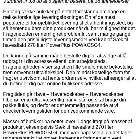
Vurderet til
3.8
ud af 5 stjerner baseret på
38
anmeldelser
En lang række butikker på nettet foreslår nu om dage en
række forskellige leveringsløsninger. En af de mest
populære er for øjeblikket levering til et afhentningssted, og
så henter du bare dine produkter når du har mulighed for det.
Fragtmetoden er nemlig ret problemfri, samt mange gange
tilmed den prisbilligste leveringsmodel ved køb af Sæk til
haveaffald 270 liter PowerPlus POWXGSG4.
Du kunne på samme måde beslutte dig for at vælge at få
udbragt til din adresse eller til din arbejdsplads.
Fragtmuligheden viser sig tit en lille smule mere bekostelig,
men omvendt ultra fleksibel. Den mindst kostelige form for
fragt er utvivlsomt at hente ordren selv, hvilket afhænger af at
du befinder dig nær online butikkens adresse.
Fragttiden på Have – Haveredskaber – Haveredskaber
tilbehør er jo ultra væsentlig når vi står og skal bruge din
pakke fluks, og derfor er det temmelig passende at vi
checker leveringstiden for den vedkommende vare.
Masser af butikker på nettet lover 1 dags fragt på masser af
produkter, eksempelvis Sæk til haveaffald 270 liter
PowerPlus POWXGSG4, men vær påpasselig da det tager
udgangspunkt i at ordren indsendes forinden et givent