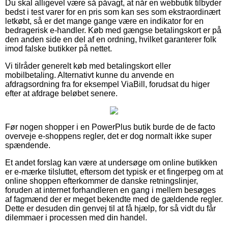
Du skal alligevel være så påvagt, at når en webbutik tilbyder
bedst i test varer for en pris som kan ses som ekstraordinært
letkøbt, så er det mange gange være en indikator for en
bedragerisk e-handler. Køb med gængse betalingskort er på
den anden side en del af en ordning, hvilket garanterer folk
imod falske butikker på nettet.
Vi tilråder generelt køb med betalingskort eller
mobilbetaling. Alternativt kunne du anvende en
afdragsordning fra for eksempel ViaBill, forudsat du higer
efter at afdrage beløbet senere.
Før nogen shopper i en PowerPlus butik burde de de facto
overveje e-shoppens regler, det er dog normalt ikke super
spændende.
Et andet forslag kan være at undersøge om online butikken
er e-mærke tilsluttet, eftersom det typisk er et fingerpeg om at
online shoppen efterkommer de danske retningslinjer,
foruden at internet forhandleren en gang i mellem besøges
af fagmænd der er meget bekendte med de gældende regler.
Dette er desuden din genvej til at få hjælp, for så vidt du får
dilemmaer i processen med din handel.